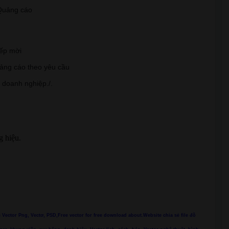
t Quảng cáo
iếp mời
uảng cáo theo yêu cầu
, doanh nghiệp./.
g hiệu.
ác Vector Png, Vectơ, PSD,Free vector for free download about.Website chia sẻ file đồ