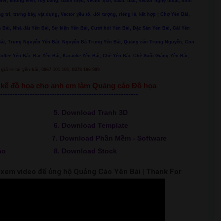
ner, khung viền, ruy băng, danh hiệu, Vector lịch, sách, báo, Vector nghệ thuật, hình
ng trí, trưng bày, vật dụng, Vector yếu tố, đối tượng, riêng lẻ, kết hợp | Chợ Yên Bái,
 Bái, Nhà đất Yên Bái, Sự kiện Yên Bái, Cưới hỏi Yên Bái, Đặc Sản Yên Bái, Gái Yên
n Bái, Trung Nguyễn Yên Bái, Nguyễn Bá Trung Yên Bái, Quảng cáo Trung Nguyễn, Con
Coffee Yên Bái, Bar Yên Bái, Karaoke Yên Bái, Chè Yên Bái, Chè Suối Giàng Yên Bái,
giá rẻ tại yên bái, 0967 101 101, 0378 166 999
ết kế đồ họa cho anh em làm Quảng cáo Đồ họa
--------------------------------------------------------
5. Download Tranh 3D
6. Download Template
7. Download Phần Mềm - Software
áo
8. Download Stock
m xem video để ủng hộ Quảng Cáo Yên Bái | Thank For