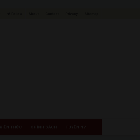
w
Follow
About
Contact
Privacy
Sitemap
KIẾN THỨC
CHÍNH SÁCH
TUYỂN NV