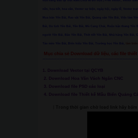
họa hàng đầu tại Việt Nam.Chia sẻ Đồ họa | Free Vector, Vector ban
nền, họa tiết, hoa văn, Vector sự kiện, ngày hội, ngày lễ, Vector tra
Mua bán Yên Bái, Rao vặt Yên Bái, Quảng cáo Yên Bái, Việc làm Yên
Bái, Du lịch Yên Bái, Yên Bái, Mù Cang Chải, Ruộc bậc thang Yê
người Yên Bái, Báo Yên Bái, Thời tiết Yên Bái, Nhà hàng Yên Bái, 
Tào mèo Yên Bái, Biển hiệu Yên Bái, Trường học Yên Bái,
làm biển 
Mục chia sẻ Download dữ liệu, các file thi
--------------------------------------------------------------
1. Download Vector tại QCYB
2. Download Hoa Văn Vách Ngăn CNC
3. Download file PSD các loại
4. Download file Thiết kế Mẫu Biển Quảng C
| Trong thời gian chờ load link hãy bấ