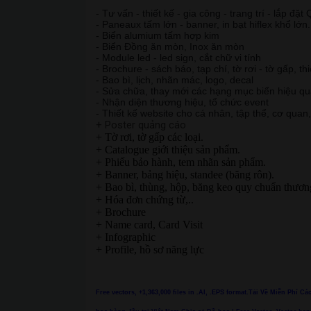
- Tư vấn - thiết kế - gia công - trang trí - lắp đặ
- Paneaux tấm lớn - banner, in bạt hiflex khổ lớn.
- Biển alumium tấm hợp kim
- Biển Đồng ăn mòn, Inox ăn mòn
- Module led - led sign, cắt chữ vi tính
- Brochure - sách báo, tạp chí, tờ rơi - tờ gấp, th
- Bao bì, lịch, nhãn mác, logo, decal
- Sửa chữa, thay mới các hạng mục biển hiệu q
- Nhận diện thương hiệu, tổ chức event
- Thiết kế website cho cá nhân, tập thể, cơ quan
+ Poster quảng cáo
+ Tờ rơi, tờ gấp các loại.
+ Catalogue giới thiệu sản phẩm.
+ Phiếu bảo hành, tem nhãn sản phẩm.
+ Banner, bảng hiệu, standee (băng rôn).
+ Bao bì, thùng, hộp, băng keo quy chuẩn thươn
+ Hóa đơn chứng từ,..
+ Brochure
+ Name card, Card Visit
+ Infographic
+ Profile, hồ sơ năng lực
Free vectors, +1,363,000 files in .AI, .EPS format.Tải Về Miễn Phí C