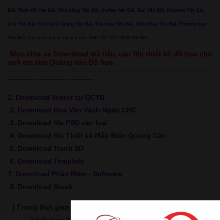
Bái, Thời tiết Yên Bái, Nhà hàng Yên Bái, Coffee Yên Bái, Bar Yên Bái, Karaoke Yên Bái,
Chè Yên Bái, Chè Suối Giàng Yên Bái, Tào mèo Yên Bái, Biển hiệu Yên Bái, Trường học
Yên Bái,
làm biển giá rẻ tại yên bái, 0967 101 101, 0378 166 999
Mục chia sẻ Download dữ liệu, các file thiết kế đồ họa cho
anh em làm Quảng cáo Đồ họa
-----------------------------------------------------------------------------------
-----------------------------------
1. Download Vector tại QCYB
2. Download Hoa Văn Vách Ngăn CNC
3. Download file PSD các loại
4. Download file Thiết kế Mẫu Biển Quảng Cáo
5. Download Tranh 3D
6. Download Template
7. Download Phần Mềm - Software
8. Download Stock
| Trong thời gian chờ load link hãy bấm xem video để ủng