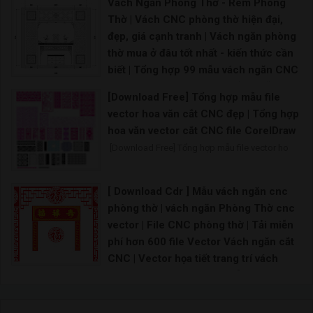
Vách Ngăn Phòng Thờ - Rèm Phòng
Thờ | Vách CNC phòng thờ hiện đại,
đẹp, giá cạnh tranh | Vách ngăn phòng
thờ mua ở đâu tốt nhất - kiến thức cần
biết | Tổng hợp 99 mẫu vách ngăn CNC
cho phòng thờ đẹp hoàn hảo | Mẫu
[Download Free] Tổng hợp mẫu file
vách ngăn bàn thờ nào đang là xu
vector hoa văn cắt CNC đẹp | Tổng hợp
hướng |
hoa văn vector cắt CNC file CorelDraw
nguồn sưu tầm./. Download Download
[Download Free] Tổng hợp mẫu file vector ho
[ Download Cdr ] Mẫu vách ngăn cnc
phòng thờ | vách ngăn Phòng Thờ cnc
vector | File CNC phòng thờ | Tải miễn
phí hơn 600 file Vector Vách ngăn cắt
CNC | Vector họa tiết trang trí vách
ngăn file CDR CorelDraw | [Download
Free] Tổng hợp mẫu file vector hoa văn
cắt CNC