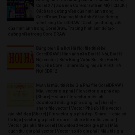
Corel X7 | Xóa nền Coreldraw trên MỘT CLICK |
Cách tạo đường viền của hình ảnh trong
CorelDraw, Tracing hình ảnh để tạo đường
viền trong CorelDRAW | Cách tạo đường viền
của hình ảnh trong CorelDraw, Tracing hình ảnh để tạo
đường viền trong CorelDRAW
Bảng biển Bia hơi Hà Nội file thiết kế
CorelDRAW | Hình ảnh nền Bia Hà Nội, Bia Hà
Nội vector | Biển Bảng Vườn Bia, Bia Hơi Hà
Nội, File Corel | Share Bảng hiệu BIA HƠI HÀ
NỘI CDR12
Một vài mẫu thiết kế Gia Phả file CorelDRAW |
Mẫu vecter gia phả | file vector gia phả đẹp
[Share] – share file vector miễn phí |
download mẫu gia phả dòng họ [share] –
share file vector | Vector Phả Đồ | file vector
gia phả đẹp [Share] | file vector gia phả đẹp [Share] – chia sẻ
tài liệu | vector gia phả file corel | share file mẫu vector |
Vector gia phả file corel | Download vector gia phả | Mẫu
cuốn thư gia phả vector | Vector sơ đồ gia phả | Mẫu bìa gia