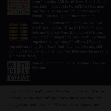
nước file vector CDR Corel Draw | Sưu tập Vector
logo khối nhà nước file CorelDRAW | Các mẫu
logo và biểu trưng của cơ quan nhà nước |
Vector logo các loại nhà nước việt nam
Chia Sẻ File Gadient Màu Vàng Gold & Sliver
cho Text trong Corel Draw X7 | Thiết Kế Logo
Hiệu ứng Chữ ánh Vàng Bằng Corel | Vẽ logo
hiệu ứng ánh vàng trong CorelDraw | Tạo hiệu
ứng chữ kim loại trong CorelDraw | Tạo hiệu
ứng chữ mạ vàng (Gold Text Effect | Cách tạo hiệu ứng chữ
trong Corel với Blend cực dễ | Cách tạo hiệu ứng chữ mạ vàng
(Gold Text Effect)
Chia sẻ Font gõ chữ Biển số Xe Máy - Ô tô của
Việt Nam
Copyright ©
2026
QuảngCáoYênBái.Com - Vector, Photoshop, Hình ảnh,
Template, 3D...download miễn phí !
-
wWw.QuangCaoYenBai.Com
-
Blogger Templates
Created with
by MS Design |
MytemplatePro