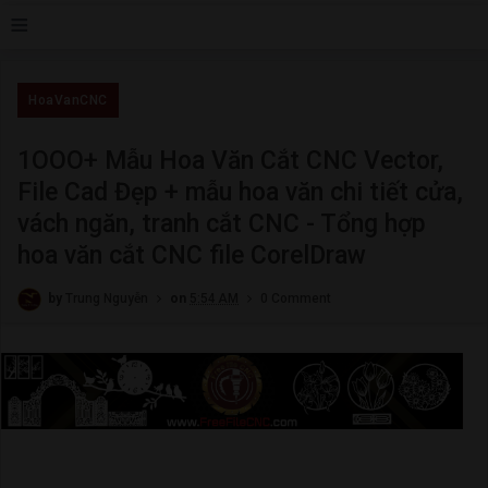
≡
HoaVanCNC
1OOO+ Mẫu Hoa Văn Cắt CNC Vector,
File Cad Đẹp + mẫu hoa văn chi tiết cửa,
vách ngăn, tranh cắt CNC - Tổng hợp
hoa văn cắt CNC file CorelDraw
by
Trung Nguyễn
on
5:54 AM
0 Comment