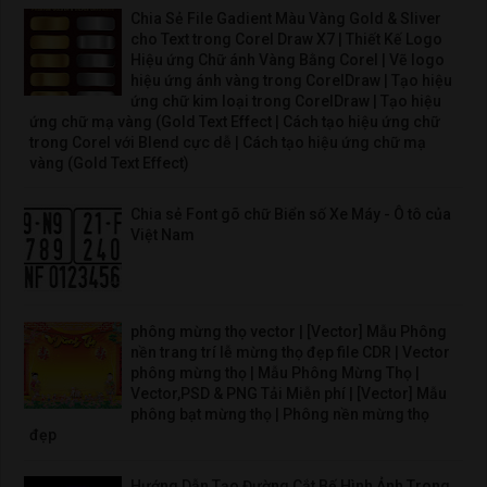
Chia Sẻ File Gadient Màu Vàng Gold & Sliver
cho Text trong Corel Draw X7 | Thiết Kế Logo
Hiệu ứng Chữ ánh Vàng Bằng Corel | Vẽ logo
hiệu ứng ánh vàng trong CorelDraw | Tạo hiệu
ứng chữ kim loại trong CorelDraw | Tạo hiệu
ứng chữ mạ vàng (Gold Text Effect | Cách tạo hiệu ứng chữ
trong Corel với Blend cực dễ | Cách tạo hiệu ứng chữ mạ
vàng (Gold Text Effect)
Chia sẻ Font gõ chữ Biển số Xe Máy - Ô tô của
Việt Nam
phông mừng thọ vector | [Vector] Mẫu Phông
nền trang trí lễ mừng thọ đẹp file CDR | Vector
phông mừng thọ | Mẫu Phông Mừng Thọ |
Vector,PSD & PNG Tải Miễn phí | [Vector] Mẫu
phông bạt mừng thọ | Phông nền mừng thọ
đẹp
Hướng Dẫn Tạo Đường Cắt Bế Hình Ảnh Trong