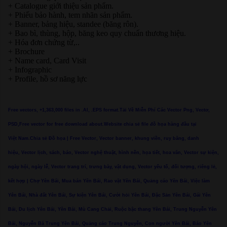
+ Catalogue giới thiệu sản phẩm.
+ Phiếu bảo hành, tem nhãn sản phẩm.
+ Banner, bảng hiệu, standee (băng rôn).
+ Bao bì, thùng, hộp, băng keo quy chuẩn thương hiệu.
+ Hóa đơn chứng từ,..
+ Brochure
+ Name card, Card Visit
+ Infographic
+ Profile, hồ sơ năng lực
Free vectors, +1,363,000 files in .AI, .EPS format.Tải Về Miễn Phí Các Vector Png, Vectơ,
PSD,Free vector for free download about.Website chia sẻ file đồ họa hàng đầu tại
Việt Nam.Chia sẻ Đồ họa | Free Vector, Vector banner, khung viền, ruy băng, danh
hiệu, Vector lịch, sách, báo, Vector nghệ thuật, hình nền, họa tiết, hoa văn, Vector sự kiện,
ngày hội, ngày lễ, Vector trang trí, trưng bày, vật dụng, Vector yếu tố, đối tượng, riêng lẻ,
kết hợp | Chợ Yên Bái, Mua bán Yên Bái, Rao vặt Yên Bái, Quảng cáo Yên Bái, Việc làm
Yên Bái, Nhà đất Yên Bái, Sự kiện Yên Bái, Cưới hỏi Yên Bái, Đặc Sản Yên Bái, Gái Yên
Bái, Du lịch Yên Bái, Yên Bái, Mù Cang Chải, Ruộc bậc thang Yên Bái, Trung Nguyễn Yên
Bái, Nguyễn Bá Trung Yên Bái, Quảng cáo Trung Nguyễn, Con người Yên Bái, Báo Yên