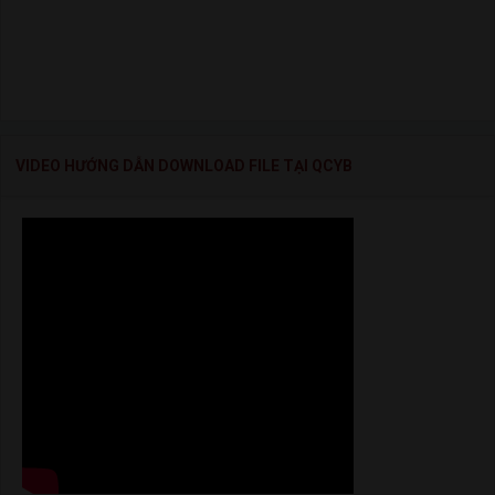
VIDEO HƯỚNG DẪN DOWNLOAD FILE TẠI QCYB