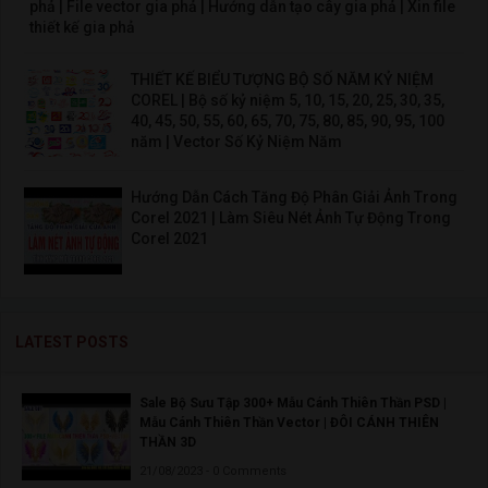
phả | File vector gia phả | Hướng dẫn tạo cây gia phả | Xin file
thiết kế gia phả
THIẾT KẾ BIỂU TƯỢNG BỘ SỐ NĂM KỶ NIỆM
COREL | Bộ số kỷ niệm 5, 10, 15, 20, 25, 30, 35,
40, 45, 50, 55, 60, 65, 70, 75, 80, 85, 90, 95, 100
năm | Vector Số Kỷ Niệm Năm
Hướng Dẫn Cách Tăng Độ Phân Giải Ảnh Trong
Corel 2021 | Làm Siêu Nét Ảnh Tự Động Trong
Corel 2021
LATEST POSTS
Sale Bộ Sưu Tập 300+ Mẫu Cánh Thiên Thần PSD |
Mẫu Cánh Thiên Thần Vector | ĐÔI CÁNH THIÊN
THẦN 3D
21/08/2023 - 0 Comments