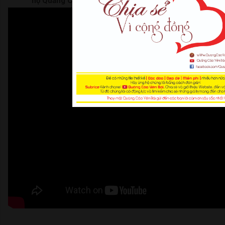
hộ Quảng Cáo Yên Bái | Thank For Watching |