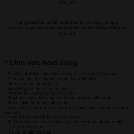
Cảm ơn!
Thông báo Nếu link lỗi
hoặc liên hệ với chúng tôi qua
Email:
quangcaoyenbai.com@gmail.com
để chúng tôi hỗ trợ.
Cảm ơn!
* Lĩnh vực hoạt động
- Tư vấn - thiết kế - gia công - trang trí - lắp đặt Quảng cáo
- Paneaux tấm lớn - banner, in bạt hiflex khổ lớn.
- Biển alumium tấm hợp kim
- Biển Đồng ăn mòn, Inox ăn mòn
- Module led - led sign, cắt chữ vi tính
- Brochure - sách báo, tạp chí, tờ rơi - tờ gấp, thiếp mời
- Bao bì, lịch, nhãn mác, logo, decal
- Sửa chữa, thay mới các hạng mục biển hiệu quảng cáo theo
yêu cầu
- Nhận diện thương hiệu, tổ chức event
- Thiết kế website cho cá nhân, tập thể, cơ quan, doanh nghiệp./.
+ Poster quảng cáo
+ Tờ rơi, tờ gấp các loại.