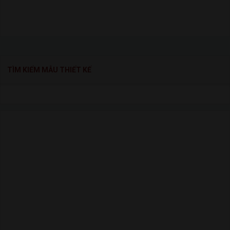
TÌM KIẾM MẪU THIẾT KẾ