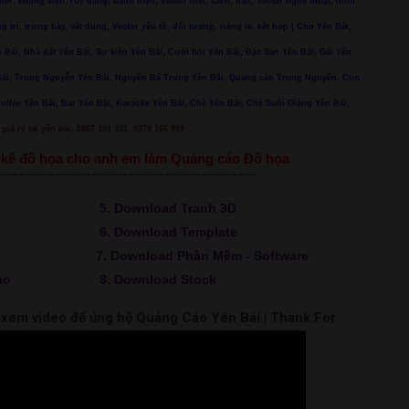
ner, khung viền, ruy băng, danh hiệu, Vector lịch, sách, báo, Vector nghệ thuật, hình
ng trí, trưng bày, vật dụng, Vector yếu tố, đối tượng, riêng lẻ, kết hợp | Chợ Yên Bái,
 Bái, Nhà đất Yên Bái, Sự kiện Yên Bái, Cưới hỏi Yên Bái, Đặc Sản Yên Bái, Gái Yên
n Bái, Trung Nguyễn Yên Bái, Nguyễn Bá Trung Yên Bái, Quảng cáo Trung Nguyễn, Con
Coffee Yên Bái, Bar Yên Bái, Karaoke Yên Bái, Chè Yên Bái, Chè Suối Giàng Yên Bái,
giá rẻ tại yên bái, 0967 101 101, 0378 166 999
ết kế đồ họa cho anh em làm Quảng cáo Đồ họa
--------------------------------------------------------
5. Download Tranh 3D
6. Download Template
7. Download Phần Mềm - Software
áo
8. Download Stock
m xem video để ủng hộ Quảng Cáo Yên Bái | Thank For