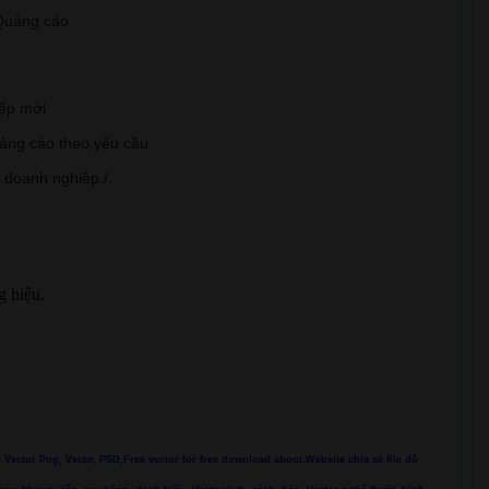
t Quảng cáo
iếp mời
uảng cáo theo yêu cầu
, doanh nghiệp./.
g hiệu.
ác Vector Png, Vectơ, PSD,Free vector for free download about.Website chia sẻ file đồ