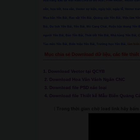
họa hàng đầu tại Việt Nam.Chia sẻ Đồ họa | Free Vector, Vector ban
nền, họa tiết, hoa văn, Vector sự kiện, ngày hội, ngày lễ, Vector tra
Mua bán Yên Bái, Rao vặt Yên Bái, Quảng cáo Yên Bái, Việc làm Yên
Bái, Du lịch Yên Bái, Yên Bái, Mù Cang Chải, Ruộc bậc thang Yê
người Yên Bái, Báo Yên Bái, Thời tiết Yên Bái, Nhà hàng Yên Bái, 
Tào mèo Yên Bái, Biển hiệu Yên Bái, Trường học Yên Bái,
làm biển 
Mục chia sẻ Download dữ liệu, các file thi
--------------------------------------------------------------
1. Download Vector tại QCYB
2. Download Hoa Văn Vách Ngăn CNC
3. Download file PSD các loại
4. Download file Thiết kế Mẫu Biển Quảng C
| Trong thời gian chờ load link hãy bấ