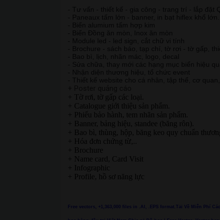
- Tư vấn - thiết kế - gia công - trang trí - lắp đặ
- Paneaux tấm lớn - banner, in bạt hiflex khổ lớn.
- Biển alumium tấm hợp kim
- Biển Đồng ăn mòn, Inox ăn mòn
- Module led - led sign, cắt chữ vi tính
- Brochure - sách báo, tạp chí, tờ rơi - tờ gấp, th
- Bao bì, lịch, nhãn mác, logo, decal
- Sửa chữa, thay mới các hạng mục biển hiệu q
- Nhận diện thương hiệu, tổ chức event
- Thiết kế website cho cá nhân, tập thể, cơ quan
+ Poster quảng cáo
+ Tờ rơi, tờ gấp các loại.
+ Catalogue giới thiệu sản phẩm.
+ Phiếu bảo hành, tem nhãn sản phẩm.
+ Banner, bảng hiệu, standee (băng rôn).
+ Bao bì, thùng, hộp, băng keo quy chuẩn thươn
+ Hóa đơn chứng từ,..
+ Brochure
+ Name card, Card Visit
+ Infographic
+ Profile, hồ sơ năng lực
Free vectors, +1,363,000 files in .AI, .EPS format.Tải Về Miễn Phí C