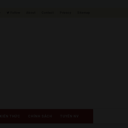
w
Follow
About
Contact
Privacy
Sitemap
KIẾN THỨC
CHÍNH SÁCH
TUYỂN NV