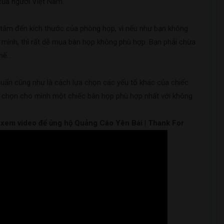
 của người Việt Nam.
 tâm đến kích thước của phòng họp, vì nếu như bạn không
mình, thì rất dễ mua bàn họp không phù hợp. Bạn phải chừa
 ghế…
huẩn cũng như là cách lựa chọn các yếu tố khác của chiếc
ựa chọn cho mình một chiếc bàn họp phù hợp nhất với không
m xem video để ủng hộ Quảng Cáo Yên Bái | Thank For