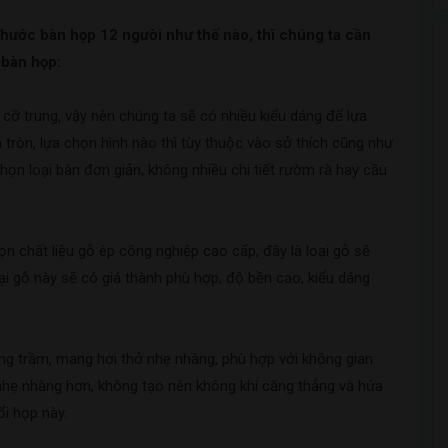
thước bàn họp 12 người như thế nào, thì chúng ta cần
 bàn họp:
 cỡ trung, vậy nên chúng ta sẽ có nhiều kiểu dáng để lựa
 tròn, lựa chọn hình nào thì tùy thuộc vào sở thích cũng như
họn loại bàn đơn giản, không nhiều chi tiết rườm rà hay cầu
n chất liệu gỗ ép công nghiệp cao cấp, đây là loại gỗ sẽ
loại gỗ này sẽ có giá thành phù hợp, độ bền cao, kiểu dáng
g trầm, mang hơi thở nhẹ nhàng, phù hợp với không gian
nhẹ nhàng hơn, không tạo nên không khí căng thẳng và hứa
ổi họp này.