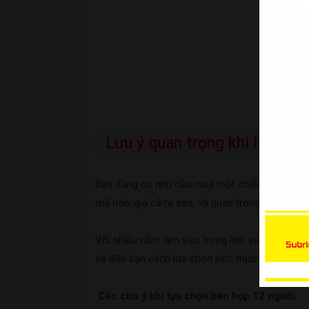
Xe Bán Tải | Mẫu decal Ôtô
Lưu ý quan trọng khi lựa chọ
Bạn đang có nhu cầu mua một chiếc
bàn họp 
mã nào, giá cả ra sao, và quan trọng là kích t
Với nhiều năm làm việc trong lĩnh vực sản xuất 
sẻ đến bạn cách lựa chọn kích thước bàn họp 
Các chú ý khi lựa chọn bàn họp 12 người