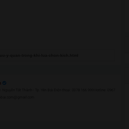
n
 Nguyễn Tất Thành - Tp. Yên Bái Điện thoại: 0378 166 999 Hotline: 0967
enbai.com@gmail.com