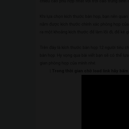
chiều cao phù hợp nhất với trời cao trung bình
Khi lựa chọn kích thước bàn họp, bạn nên quan
nắm được kích thước chính xác phòng họp của 
ra một khoảng kích thước để làm lối đi, để kê
Trên đây là kích thước bàn họp 12 người tiêu c
bàn họp. Hy vọng qua bài viết bạn sẽ có thể l
gian phòng họp của mình nhé.
| Trong thời gian chờ load link hãy bấ