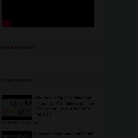
POPULAR POSTS
LATEST POSTS
Sale Bộ Sưu Tập 300+ Mẫu Cánh
Thiên Thần PSD | Mẫu Cánh Thiên
Thần Vector | ĐÔI CÁNH THIÊN
THẦN 3D
21/08/2023 - 0 Comments
Hướng Dẫn Tạo Đường Cắt Bế Hình