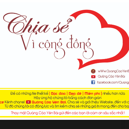
n kích thước bàn họp 12 người.
văn phòng
cho 12 người ngồi mà chưa biết phải chọn mẫu
hước bàn họp 12 người ra sao.
và phân phối thiết bị nội thất văn phòng, sau đây tôi sẽ chia
12 người như thế nào nhé.