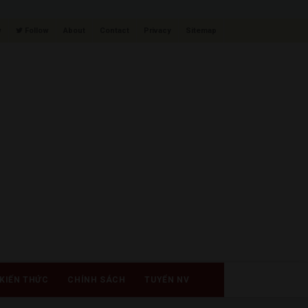
w
Follow
About
Contact
Privacy
Sitemap
KIẾN THỨC
CHÍNH SÁCH
TUYỂN NV