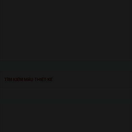
TÌM KIẾM MẪU THIẾT KẾ