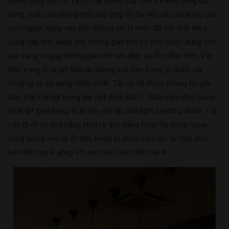
chiếu sáng đã cho ra đời rất nhiều loại đèn với kiểu dáng đa
dạng, mẫu mã phong phú đáp ứng tối đa nhu cầu sử dụng của
con người. Ngày nay đèn không chỉ là món đồ nội thất thỏa
cung cấp ánh sáng cho không gian mà nó còn được dùng như
vật trang trí giúp không gian trở nên đẹp và độc đáo hơn. Vậy
đèn trang trí là gì? Đâu là những loại đèn trang trí được ưa
chuộng và sử dụng nhiều nhất. Tất cả sẽ được chúng tôi giải
đáp thật cặn kẽ trong bài viết dưới đây. 1. Khái niệm đèn trang
trí là gì? Đèn trang trí là tên viết tắt của light emitting diode – là
các đi ốt có khả năng phát ra ánh sáng hoặc tia hồng ngoại.
cũng giống như đi ốt đèn trang trí được cấu tạo từ một khối
bán dẫn loại P ghép với một khối bán dẫn loại N.