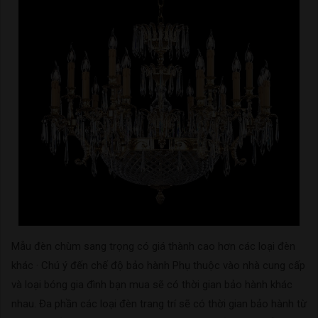
Mẫu đèn chùm sang trọng có giá thành cao hơn các loại đèn
khác · Chú ý đến chế độ bảo hành Phụ thuộc vào nhà cung cấp
và loại bóng gia đình bạn mua sẽ có thời gian bảo hành khác
nhau. Đa phần các loại đèn trang trí sẽ có thời gian bảo hành từ