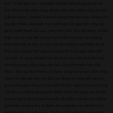
trúc. Từ đó làm cho công trình trở nên sống động và rực rỡ
hơn. Nhất là khi chiếu sáng về ban đêm đèn chiếu sáng sẽ làm
toát lên được “cái hồn” của một công trình kiến trúc. Không chỉ
vậy, đèn chiếu sáng kiến trúc mỹ thuật còn giúp làm tăng các
giá trị nghệ thuật của các công trình, kiến trúc xây dựng. 4. Giới
thiệu một số loại đèn trang trí phổ biến và được ưa chuộng
nhất Dưới đây là một số các loại đèn trang trí phổ biến và rất
được ưa chuộng hiện nay mà chúng tôi muốn giới thiệu đến
cho bạn. Hy vọng sẽ giúp bạn tìm được loại đèn thật phù hợp
với không gian sống cũng như các công trình kiến trúc của
mình. · Đèn sợi đốt Không chỉ được dùng trong mục đích chiếu
sáng mà hiện nay đèn sợi đốt còn được sử dụng để trang trí
giúp không gian sống trở nên nổi bật hơn. Nguyên lý hoạt động
của đèn sợi đốt là dùng nhiệt chính vì thế ánh sáng mà nó tỏa
ra luôn duy trì dù là mạnh hay yếu. Ưu điểm của đèn sợi đốt là
giá thành rẻ, bóng duy trì được ánh sáng liên tục và không bị
ngắt như đèn huỳnh quang. Từ đó có thể giúp bảo vệ mắt khi