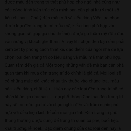
được mẫu đèn trang trí thật phù hợp cho ngôi nhà cũng như
các công trình kiến trúc của mình bạn cần phải lưu ý một số
tiêu chí sau: · Chú ý đến mẫu mã và kiểu dáng Việc lựa chọn
được loại đèn trang trí có mẫu mã, kiểu dáng phù hợp với
không gian sẽ giúp gia chủ thể hiện được gu thẩm mỹ độc đáo
với những vị khách ghé thăm. Vì vậy khi chọn đèn bạn cần phải
xem xét kỹ phong cách thiết kế, đặc điểm của ngôi nhà để lựa
chọn loại đèn trang trí có kiểu dáng và mẫu mã thật phù hợp. ·
Quan tâm đến giá cả Một trong những vấn đề mà bạn cần phải
quan tâm khi mua đèn trang trí đó chính là giá cả. Mỗi loại sẽ
có những mức giá khác nhau tùy thuộc vào chủng loại, màu
sắc, kiểu dáng, chất liệu…..Hiện nay các loại đèn trang trí sẽ có
phân khúc giá như sau: - Loại phổ thông Các loại đèn trang trí
này sẽ có mức giá từ vài chục nghìn đến vài trăm nghìn phù
hợp với điều kiện kinh tế của mọi gia đình. Đèn trang trí phổ
thông thường được dùng để trang trí quán cà phê, buổi tiệc,
khai trương, lễ noel….Đặc điểm chung của các loại đèn này là