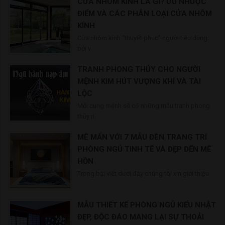
CỬA NHÔM KÍNH LÀ GÌ? ƯU NHƯỢC
ĐIỂM VÀ CÁC PHÂN LOẠI CỬA NHÔM
KÍNH
Cửa nhôm kính “thuyết phục” người tiêu dùng
bởi v
TRANH PHONG THỦY CHO NGƯỜI
MỆNH KIM HÚT VƯỢNG KHÍ VÀ TÀI
LỘC
Mỗi cung mệnh sẽ có những mẫu tranh phong
thủy ri
MÊ MẨN VỚI 7 MẪU ĐÈN TRANG TRÍ
PHÒNG NGỦ TINH TẾ VÀ ĐẸP ĐẾN MÊ
HỒN
Trong bài viết dưới đây chúng tôi xin giới thiệu
MẪU THIẾT KẾ PHÒNG NGỦ KIỂU NHẬT
ĐẸP, ĐỘC ĐÁO MANG LẠI SỰ THOẢI