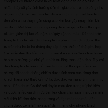
compact có nhược điểm là khi hoạt động đèn có độ rung và
nhấp nháy sẽ gây ảnh hưởng đến thị giác của trẻ nhỏ cũng như
những người làm việc liên tục dưới ánh đèn. Đặc biệt bên trong
đèn còn chứa thủy ngân cùng các kim loại gây nguy hiểm khi
sử dụng. Mặt khác ánh sáng cùng độ màu giảm theo thời gian
sẽ làm giảm thị lực và thậm chí gây cận thị mắt. · Đèn thả trần
trang trí Đây là mẫu đèn trang trí có phần chao đèn được thả
từ trần nhà hoặc hệ thống dây cáp được thiết kế thật phù hợp.
Các mẫu đèn thả trần trang trí hiện đại sẽ là sự lựa chọn hoàn
hảo cho những gia chủ yêu thích sự lãng mạn, độc đáo. Tuy chỉ
đèn trang trí chỉ mới xuất hiện trong một thời gian gần đây
nhưng đã nhanh chóng chiếm được tình cảm của đông đảo
khách hàng nhờ thiết kế mới lạ, độc đáo và mang tính thẩm mỹ
cao. · Đèn chùm Có thể nói đây là mẫu đèn trang trí phổ biến
và được nhiều gia đình ưu tiên lựa chọn cho ngôi nhà của mình.
Với thiết kế độc đáo, sang trọng và đẹp mắt các mẫu đèn
chùm được xem là “món quà” dành riêng cho phòng khách