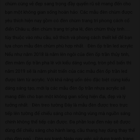
chùm cùng vẻ đẹp sang trọng đầy quyến rũ sẽ mang đến cho
bạn một không gian sống hoàn hảo. Các mẫu đèn chùm được
yêu thích hiện nay gồm có đèn chùm trang trí phong cách cổ
điển Châu u, đèn chùm trang trí pha lê, đèn chùm thủy tinh……
tùy thuộc vào nhu cầu, sở thích và phong cách thiết kế để bạn
lựa chọn mẫu đèn chùm phù hợp nhất. · Đèn ốp trần led acrylic
Nếu như năm 2018 là năm lên ngôi của đèn ốp trần thủy tinh,
đèn mâm ốp trần pha lê với kiểu dáng vuông, tròn phổ biến thì
năm 2019 sẽ là năm phát triển của các mẫu đèn ốp trần led
được làm từ acrylic. Với khả năng uốn dẻo đặc biệt cùng kiểu
dáng sáng tạo, mới lạ các mẫu đèn ốp trần nhựa acrylic sẽ
mang đến cho bạn một không gian sống hiện đại, đẹp và lý
tưởng nhất. · Đèn treo tường Đây là mẫu đèn được treo trực
tiếp lên tường để chiếu sáng cho những vùng mà nguồn sáng
chính không thể tiếp cận được. Đa phần loại đèn này sẽ được
dùng để chiếu sáng cho hành lang, cầu thang hay dùng thay thế
cho đèn ngủ. · Đèn soi tranh Ngày nay việc sử dụng tranh trang