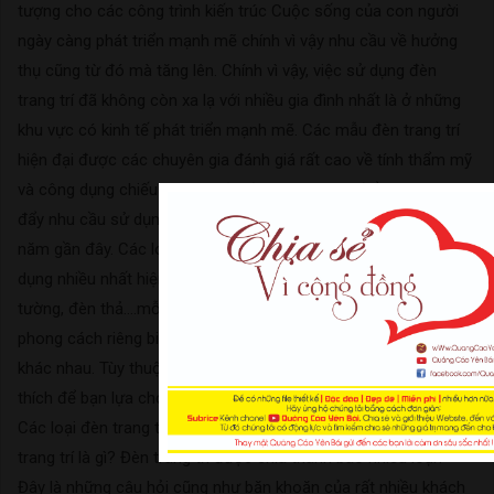
tượng cho các công trình kiến trúc Cuộc sống của con người
ngày càng phát triển mạnh mẽ chính vì vậy nhu cầu về hưởng
thụ cũng từ đó mà tăng lên. Chính vì vậy, việc sử dụng đèn
trang trí đã không còn xa lạ với nhiều gia đình nhất là ở những
khu vực có kinh tế phát triển mạnh mẽ. Các mẫu đèn trang trí
hiện đại được các chuyên gia đánh giá rất cao về tính thẩm mỹ
và công dụng chiếu sáng tuyệt vời. Đó chính là điểm mạnh thúc
đẩy nhu cầu sử dụng đèn trang trí tăng nhanh chóng trong vài
năm gần đây. Các loại đèn trang trí được ưa chuộng và sử
dụng nhiều nhất hiện nay phải kể đến đó là đèn chùm, đèn gắn
tường, đèn thả….mỗi loại sẽ mang những đặc điểm nổi bật và
phong cách riêng biệt phù hợp với nhiều không gian kiến trúc
khác nhau. Tùy thuộc vào phong cách kiến trúc cũng như sở
thích để bạn lựa chọn các mẫu đèn trang trí thật phù hợp. 3.
Các loại đèn trang trí được sử dụng nhiều nhất hiện nay Đèn
trang trí là gì? Đèn trang trí được chia thành bao nhiêu loại?
Đây là những câu hỏi cũng như băn khoăn của rất nhiều khách