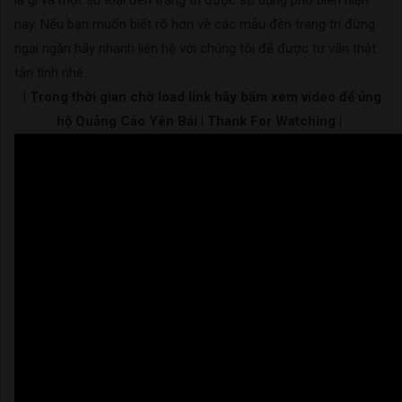
là gì và một số loại đèn trang trí được sử dụng phổ biến hiện
nay. Nếu bạn muốn biết rõ hơn về các mẫu đèn trang trí đừng
ngại ngần hãy nhanh liên hệ với chúng tôi để được tư vấn thật
tận tình nhé.
| Trong thời gian chờ load link hãy bấm xem video để ủng
hộ Quảng Cáo Yên Bái | Thank For Watching |