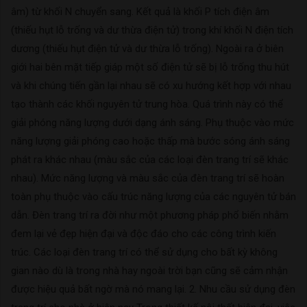
âm) từ khối N chuyển sang. Kết quả là khối P tích điện âm
(thiếu hụt lỗ trống và dư thừa điện tử) trong khí khối N điện tích
dương (thiếu hụt điện tử và dư thừa lỗ trống). Ngoài ra ở biên
giới hai bên mặt tiếp giáp một số điện tử sẽ bị lỗ trống thu hút
và khi chúng tiến gần lại nhau sẽ có xu hướng kết hợp với nhau
tạo thành các khối nguyên tử trung hòa. Quá trình này có thể
giải phóng năng lượng dưới dạng ánh sáng. Phụ thuộc vào mức
năng lượng giải phóng cao hoặc thấp mà bước sóng ánh sáng
phát ra khác nhau (màu sắc của các loại đèn trang trí sẽ khác
nhau). Mức năng lượng và màu sắc của đèn trang trí sẽ hoàn
toàn phụ thuộc vào cấu trúc năng lượng của các nguyên tử bán
dẫn. Đèn trang trí ra đời như một phương pháp phổ biến nhằm
đem lại vẻ đẹp hiện đại và độc đáo cho các công trình kiến
trúc. Các loại đèn trang trí có thể sử dụng cho bất kỳ không
gian nào dù là trong nhà hay ngoài trời bạn cũng sẽ cảm nhận
được hiệu quả bất ngờ mà nó mang lại. 2. Nhu cầu sử dụng đèn