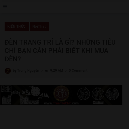
≡
KIẾN THỨC
NoiThat
ĐÈN TRANG TRÍ LÀ GÌ? NHỮNG TIÊU
CHÍ BẠN CẦN PHẢI BIẾT KHI MUA
ĐÈN?
by
Trung Nguyễn
on
9:29 AM
0 Comment