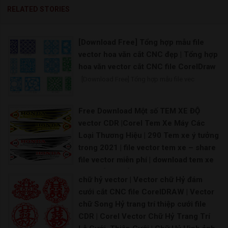
RELATED STORIES
[Download Free] Tổng hợp mẫu file
vector hoa văn cắt CNC đẹp | Tổng hợp
hoa văn vector cắt CNC file CorelDraw
[Download Free] Tổng hợp mẫu file vec
Free Download Một số TEM XE ĐỘ
vector CDR |Corel Tem Xe Máy Các
Loại Thương Hiệu | 290 Tem xe ý tưởng
trong 2021 | file vector tem xe – share
file vector miễn phí | download tem xe
vector [Share] – share file vector miễn
chữ hỷ vector | Vector chữ Hỷ đám
phí | file vector tem xe – share file thiết
cưới cắt CNC file CorelDRAW | Vector
kế vector | Vector Decal Dán Tem Ô Tô,
chữ Song Hỷ trang trí thiệp cưới file
Xe Bán Tải | Mẫu decal Ôtô
CDR | Corel Vector Chữ Hỷ Trang Trí
Tem xe oto vector File corel tem xe máy File thi