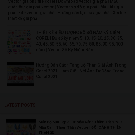
Vector gia phả file corel | Download vector gia phả | Mẫu
cuốn thư gia phả vector | Vector sơ đồ gia phả | Mẫu bìa gia
phả | File vector gia phả | Hướng dẫn tạo cây gia phả | Xin file
thiết kế gia phả
THIẾT KẾ BIỂU TƯỢNG BỘ SỐ NĂM KỶ NIỆM
COREL | Bộ số kỷ niệm 5, 10, 15, 20, 25, 30, 35,
40, 45, 50, 55, 60, 65, 70, 75, 80, 85, 90, 95, 100
năm | Vector Số Kỷ Niệm Năm
Hướng Dẫn Cách Tăng Độ Phân Giải Ảnh Trong
Corel 2021 | Làm Siêu Nét Ảnh Tự Động Trong
Corel 2021
LATEST POSTS
Sale Bộ Sưu Tập 300+ Mẫu Cánh Thiên Thần PSD |
Mẫu Cánh Thiên Thần Vector | ĐÔI CÁNH THIÊN
THẦN 3D