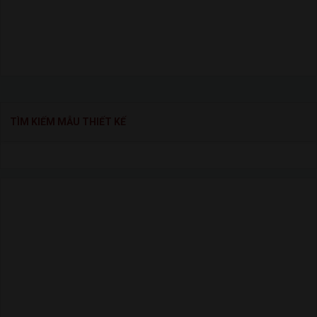
TÌM KIẾM MẪU THIẾT KẾ