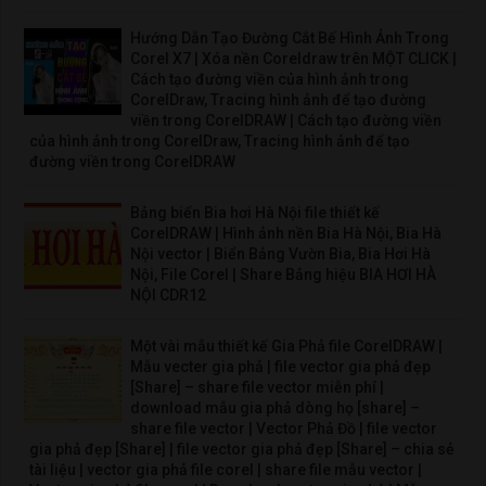
Hướng Dẫn Tạo Đường Cắt Bế Hình Ảnh Trong
Corel X7 | Xóa nền Coreldraw trên MỘT CLICK |
Cách tạo đường viền của hình ảnh trong
CorelDraw, Tracing hình ảnh để tạo đường
viền trong CorelDRAW | Cách tạo đường viền
của hình ảnh trong CorelDraw, Tracing hình ảnh để tạo
đường viền trong CorelDRAW
Bảng biển Bia hơi Hà Nội file thiết kế
CorelDRAW | Hình ảnh nền Bia Hà Nội, Bia Hà
Nội vector | Biển Bảng Vườn Bia, Bia Hơi Hà
Nội, File Corel | Share Bảng hiệu BIA HƠI HÀ
NỘI CDR12
Một vài mẫu thiết kế Gia Phả file CorelDRAW |
Mẫu vecter gia phả | file vector gia phả đẹp
[Share] – share file vector miễn phí |
download mẫu gia phả dòng họ [share] –
share file vector | Vector Phả Đồ | file vector
gia phả đẹp [Share] | file vector gia phả đẹp [Share] – chia sẻ
tài liệu | vector gia phả file corel | share file mẫu vector |