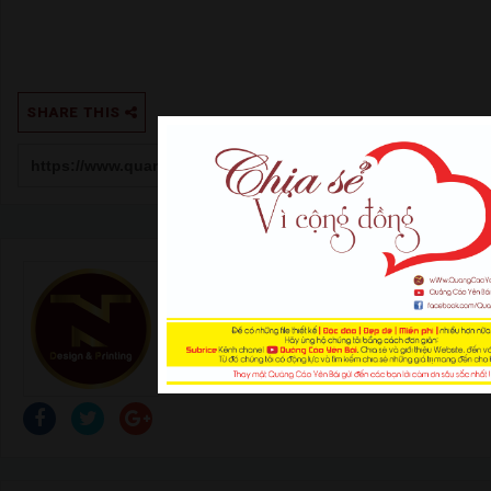
SHARE THIS
Author:
Trung Nguyễn
THÔNG TIN LIÊN HỆ Office: Đ. Nguyễn Tất
Thành - Tp. Yên Bái Điện thoại: 0378 166 999
Hotline: 0967 101 101 Email:
quangcaoyenbai.com@gmail.com