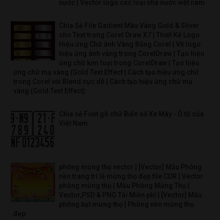
nước | Vector logo các loại nhà nước việt nam
Chia Sẻ File Gadient Màu Vàng Gold & Sliver
cho Text trong Corel Draw X7 | Thiết Kế Logo
Hiệu ứng Chữ ánh Vàng Bằng Corel | Vẽ logo
hiệu ứng ánh vàng trong CorelDraw | Tạo hiệu
ứng chữ kim loại trong CorelDraw | Tạo hiệu
ứng chữ mạ vàng (Gold Text Effect | Cách tạo hiệu ứng chữ
trong Corel với Blend cực dễ | Cách tạo hiệu ứng chữ mạ
vàng (Gold Text Effect)
Chia sẻ Font gõ chữ Biển số Xe Máy - Ô tô của
Việt Nam
phông mừng thọ vector | [Vector] Mẫu Phông
nền trang trí lễ mừng thọ đẹp file CDR | Vector
phông mừng thọ | Mẫu Phông Mừng Thọ |
Vector,PSD & PNG Tải Miễn phí | [Vector] Mẫu
phông bạt mừng thọ | Phông nền mừng thọ
đẹp