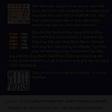
Các mẫu logo và biểu trưng của cơ quan nhà
nước file vector CDR Corel Draw | Sưu tập Vector
logo khối nhà nước file CorelDRAW | Các mẫu
logo và biểu trưng của cơ quan nhà nước |
Vector logo các loại nhà nước việt nam
Chia Sẻ File Gadient Màu Vàng Gold & Sliver
cho Text trong Corel Draw X7 | Thiết Kế Logo
Hiệu ứng Chữ ánh Vàng Bằng Corel | Vẽ logo
hiệu ứng ánh vàng trong CorelDraw | Tạo hiệu
ứng chữ kim loại trong CorelDraw | Tạo hiệu
ứng chữ mạ vàng (Gold Text Effect | Cách tạo hiệu ứng chữ
trong Corel với Blend cực dễ | Cách tạo hiệu ứng chữ mạ vàng
(Gold Text Effect)
Chia sẻ Font gõ chữ Biển số Xe Máy - Ô tô của
Việt Nam
Copyright ©
2026
QuảngCáoYênBái.Com - Vector, Photoshop, Hình ảnh,
Template, 3D...download miễn phí !
-
wWw.QuangCaoYenBai.Com
-