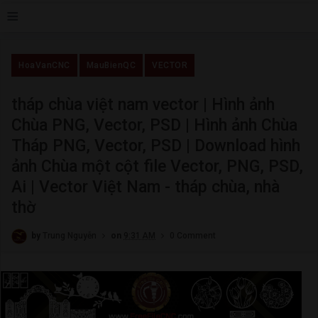
≡
HoaVanCNC
MauBienQC
VECTOR
tháp chùa việt nam vector | Hình ảnh
Chùa PNG, Vector, PSD | Hình ảnh Chùa
Tháp PNG, Vector, PSD | Download hình
ảnh Chùa một cột file Vector, PNG, PSD,
Ai | Vector Việt Nam - tháp chùa, nhà
thờ
by
Trung Nguyễn
on
9:31 AM
0 Comment