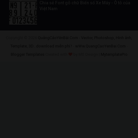
Chia sẻ Font gõ chữ Biển số Xe Máy - Ô tô của
Việt Nam
Copyright ©
2026
QuảngCáoYênBái.Com - Vector, Photoshop, Hình ảnh,
Template, 3D...download miễn phí !
-
wWw.QuangCaoYenBai.Com
-
Blogger Templates
Created with
by MS Design |
MytemplatePro