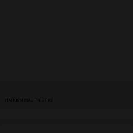
TÌM KIẾM MẪU THIẾT KẾ