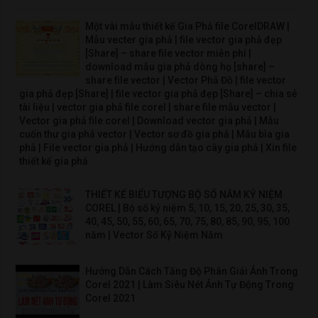
Một vài mẫu thiết kế Gia Phả file CorelDRAW |
Mẫu vecter gia phả | file vector gia phả đẹp
[Share] – share file vector miễn phí |
download mẫu gia phả dòng họ [share] –
share file vector | Vector Phả Đồ | file vector
gia phả đẹp [Share] | file vector gia phả đẹp [Share] – chia sẻ
tài liệu | vector gia phả file corel | share file mẫu vector |
Vector gia phả file corel | Download vector gia phả | Mẫu
cuốn thư gia phả vector | Vector sơ đồ gia phả | Mẫu bìa gia
phả | File vector gia phả | Hướng dẫn tạo cây gia phả | Xin file
thiết kế gia phả
THIẾT KẾ BIỂU TƯỢNG BỘ SỐ NĂM KỶ NIỆM
COREL | Bộ số kỷ niệm 5, 10, 15, 20, 25, 30, 35,
40, 45, 50, 55, 60, 65, 70, 75, 80, 85, 90, 95, 100
năm | Vector Số Kỷ Niệm Năm
Hướng Dẫn Cách Tăng Độ Phân Giải Ảnh Trong
Corel 2021 | Làm Siêu Nét Ảnh Tự Động Trong
Corel 2021