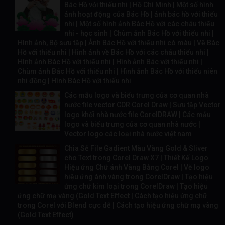
Bác Hồ với thiếu nhi | Hồ Chí Minh | Một số hình
ảnh hoạt động của Bác Hồ | ảnh bác hồ với thiếu
nhi | Một số hình ảnh Bác Hồ với các cháu thiếu
nhi - học sinh | Chùm ảnh Bác Hồ với thiếu nhi |
Hình ảnh, Bộ sưu tập | Ảnh Bác Hồ với thiếu nhi có màu | Vẽ Bác
Hồ với thiếu nhi | Hình ảnh về Bác Hồ với các cháu thiếu nhi |
Hình ảnh Bác Hồ với thiếu nhi | Hình ảnh Bác với thiếu nhi |
Chùm ảnh Bác Hồ với thiếu nhi | Hình ảnh Bác Hồ với thiếu niên
nhi đồng | Hình Bác Hồ với thiếu nhi
Các mẫu logo và biểu trưng của cơ quan nhà
nước file vector CDR Corel Draw | Sưu tập Vector
logo khối nhà nước file CorelDRAW | Các mẫu
logo và biểu trưng của cơ quan nhà nước |
Vector logo các loại nhà nước việt nam
Chia Sẻ File Gadient Màu Vàng Gold & Sliver
cho Text trong Corel Draw X7 | Thiết Kế Logo
Hiệu ứng Chữ ánh Vàng Bằng Corel | Vẽ logo
hiệu ứng ánh vàng trong CorelDraw | Tạo hiệu
ứng chữ kim loại trong CorelDraw | Tạo hiệu
ứng chữ mạ vàng (Gold Text Effect | Cách tạo hiệu ứng chữ
trong Corel với Blend cực dễ | Cách tạo hiệu ứng chữ mạ vàng
(Gold Text Effect)