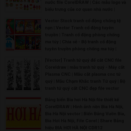
nước file CorelDRAW | Các mẫu logo và
biểu trưng của cơ quan nhà nước |
Vector logo các loại nhà nước việt nam
Vector Stock tranh cổ động chống tệ
Logo Hội liên hiệp phụ nữ Việt Nam Vector Lo
nạn | Vector Tranh cổ động tuyên
truyền | Tranh cổ động phòng chống
ma túy | Chia sẻ - Bộ tranh cổ động
tuyên truyền phòng chống ma túy |
Vector Pano tranh tuyên truyền cổ
[Vector] Tranh tứ quý để cắt CNC file
động việt nam | Mẫu Chống Ma Túy |
Coreldraw | mẫu tranh tứ quý - Máy cắt
Vector,PSD & PNG Tải Miễn phí
Plasma CNC | Mẫu cắt plasma cnc tứ
Vẽ tranh phòng chống ma túy đơn gian Vẽ tranh p
quý | Mẫu Chạm Khắc tranh Tứ quý | Bộ
tranh tứ quý cắt CNC đẹp file vector
CorelDRAW
Bảng biển Bia hơi Hà Nội file thiết kế
CNC tranh tứ quý Tùng Cúc Trúc Mai đẹp cắt bằng
CorelDRAW | Hình ảnh nền Bia Hà Nội,
Bia Hà Nội vector | Biển Bảng Vườn Bia,
Bia Hơi Hà Nội, File Corel | Share Bảng
hiệu BIA HƠI HÀ NỘI CDR12