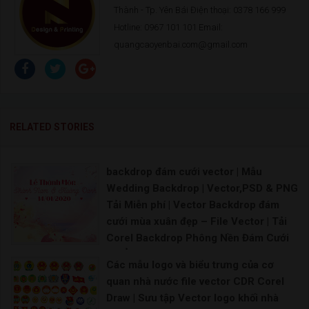
Thành - Tp. Yên Bái Điện thoại: 0378 166 999
Hotline: 0967 101 101 Email:
quangcaoyenbai.com@gmail.com
RELATED STORIES
backdrop đám cưới vector | Mẫu
Wedding Backdrop | Vector,PSD & PNG
Tải Miễn phí | Vector Backdrop đám
cưới mùa xuân đẹp – File Vector | Tải
Corel Backdrop Phông Nền Đám Cưới
Có Ảnh Trang Trí
Các mẫu logo và biểu trưng của cơ
backdrop đám cưới vector – mẫu thiệp cưới file
quan nhà nước file vector CDR Corel
Draw | Sưu tập Vector logo khối nhà