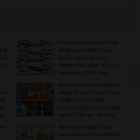
-
Free Download Một số TEM
RAW
XE ĐỘ vector CDR |Corel
 ảnh
Tem Xe Máy Các Loại
ọc |
Thương Hiệu | 290 Tem xe ý
m
tưởng trong 2021 | file
ctor
vector tem xe – share file
u
Vector Stock tranh cổ động
vector miễn phí | download
Text
chống tệ nạn | Vector Tranh
tem xe vector [Share] –
iết
cổ động tuyên truyền |
share file vector miễn phí |
nh
Tranh cổ động phòng chống
file vector tem xe – share
go
ma túy | Chia sẻ - Bộ tranh
file thiết kế vector | Vector
cổ động tuyên truyền phòng
Decal Dán Tem Ô Tô, Xe
Lưu
Market Góc Nghệ Thuật -
g
chống ma túy | Vector Pano
Bán Tải | Mẫu decal Ôtô
tranh mầm non CorelDRAW
tranh tuyên truyền cổ động