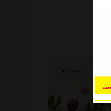
Xe Bán Tải | Mẫu decal Ôtô