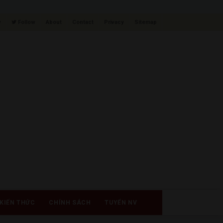
w
Follow
About
Contact
Privacy
Sitemap
KIẾN THỨC
CHÍNH SÁCH
TUYỂN NV