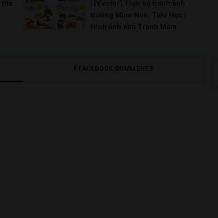
Tem xe oto vector File corel tem xe máy File t
file
| [Vector] Trọn bộ tranh ảnh
g
việt nam | Mẫu Chống Ma
ế
trường Mầm Non, Tiểu Học |
Túy | Vector,PSD & PNG Tải
|
Hình ảnh nền Tranh Mầm
ng
Miễn phí
 cỏ
Non, Tranh Mầm Non vector
nd
Vẽ tranh phòng chống ma túy đơn gian Vẽ tranh p
|
ứng
Vẽ tranh mầm non đơn giản | Tranh mầm non sáng t
FACEBOOK COMMENTS