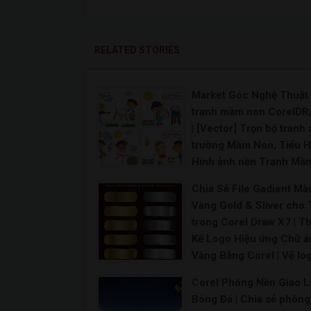
RELATED STORIES
Market Góc Nghệ Thuật 
tranh mầm non CorelD
| [Vector] Trọn bộ tranh
trường Mầm Non, Tiểu H
Hình ảnh nền Tranh Mầ
Non, Tranh Mầm Non ve
Chia Sẻ File Gadient Mà
|
Vàng Gold & Sliver cho 
Vẽ tranh mầm non đơn giản | Tranh mầm non sáng t
trong Corel Draw X7 | Th
Kế Logo Hiệu ứng Chữ á
Vàng Bằng Corel | Vẽ lo
hiệu ứng ánh vàng trong
Corel Phông Nền Giao 
CorelDraw | Tạo hiệu ứn
Bóng Đá | Chia sẻ phông
chữ kim loại trong