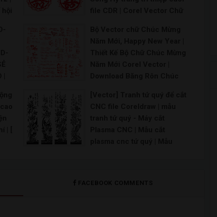
 hội
file CDR | Corel Vector Chữ
i
Hỷ Trang Trí Lễ Cưới, Thiệp
D-
Bộ Vector chữ Chúc Mừng
t kế
Cưới | Chữ Hỷ Hình ảnh PNG
Năm Mới, Happy New Year |
hội
| Vector và các tập tin PSD
ID-
Thiết Kế Bộ Chữ Chúc Mừng
lời
Chữ song hỷ file corel Chữ hỷ tròn vector Chữ
SẺ
Năm Mới Corel Vector |
 |
Download Băng Rôn Chúc
ữ
Mừng Năm Mới Vector
động
[Vector] Tranh tứ quý để cắt
19
Corel CDR | Vector font chữ
 cao
CNC file Coreldraw | mẫu
Chúc Mừng Năm Mới 2022
iện
tranh tứ quý - Máy cắt
File CDR
 | [
Plasma CNC | Mẫu cắt
Chúc mừng năm mới Vector File PSD chúc mừng nă
plasma cnc tứ quý | Mẫu
 thế
Chạm Khắc tranh Tứ quý |
ộng
Bộ tranh tứ quý cắt CNC đẹp
file vector CorelDRAW
FACEBOOK COMMENTS
CNC tranh tứ quý Tùng Cúc Trúc Mai đẹp cắt bằng