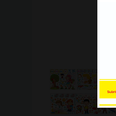
CorelDraw, Tracing hình ảnh để t
đường viền trong CorelDRAW