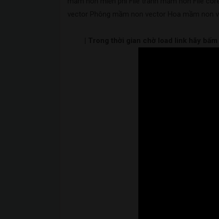
mầm non miễn phí File tranh mầm non File c
vector Phông mầm non vector Hoa mầm non ve
| Trong thời gian chờ load link hãy bấ