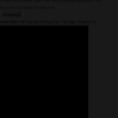
orel mầm non Banner mầm non vector Background mầm non
ctor Vector trang trí mầm non
Download
m xem video để ủng hộ Quảng Cáo Yên Bái | Thank For