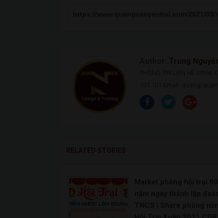
Author:
Trung Nguyễ
THÔNG TIN LIÊN HỆ Office: Đ.
101 101 Email: quangcaoy
RELATED STORIES
Market phông hội trại 90
năm ngày thành lập đoà
TNCS | Share phông nề
Hội Trại Xuân 2021 CDR