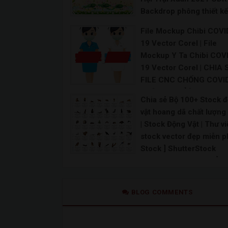
Backdrop phông thiết kế
trại thiếu nhi | Market Hộ
File Mockup Chibi COVI
Trại Thanh niên file thiế
19 Vector Corel | File
CorelDRAW | Backdrop 
Mockup Y Ta Chibi COV
trại thanh niên làm theo 
19 Vector Corel | CHIA 
Bác file CDR
FILE CNC CHỐNG COVID
Maket đoàn thanh niên Backdrop đoàn thanh niê
#1 [ CHIA SẺ ] Vector d
Chia sẻ Bộ 100+ Stock 
liệu tuyên truyền Covid 
vật hoang dã chất lượng
Download Download
| Stock Động Vật | Thư v
stock vector đẹp miễn phí
Stock ] ShutterStock
Collection Animals | Ảnh
giới động vật | Vector Đ
Vật - Kho Stock
BLOG COMMENTS
Download Download