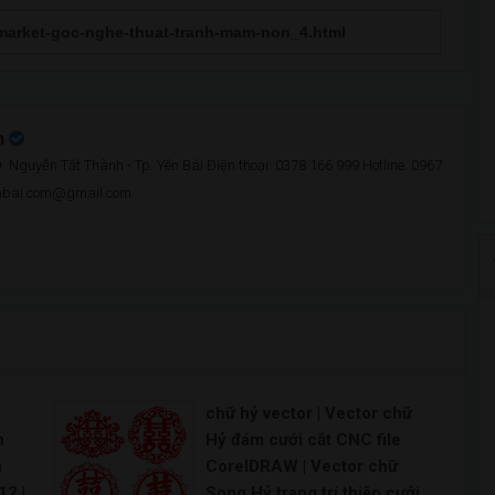
n
 Nguyễn Tất Thành - Tp. Yên Bái Điện thoại: 0378 166 999 Hotline: 0967
enbai.com@gmail.com
chữ hỷ vector | Vector chữ
n
Hỷ đám cưới cắt CNC file
n
CorelDRAW | Vector chữ
12 |
Song Hỷ trang trí thiệp cưới