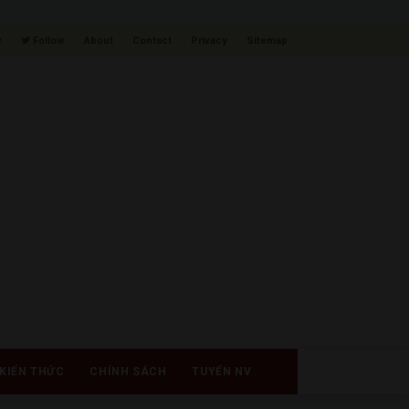
w
Follow
About
Contact
Privacy
Sitemap
KIẾN THỨC
CHÍNH SÁCH
TUYỂN NV