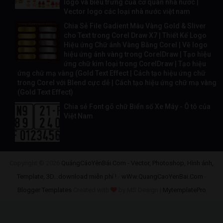
logo và biểu trưng của cơ quan nhà nước |
Vector logo các loại nhà nước việt nam
Chia Sẻ File Gadient Màu Vàng Gold & Sliver
cho Text trong Corel Draw X7 | Thiết Kế Logo
Hiệu ứng Chữ ánh Vàng Bằng Corel | Vẽ logo
hiệu ứng ánh vàng trong CorelDraw | Tạo hiệu
ứng chữ kim loại trong CorelDraw | Tạo hiệu
ứng chữ mạ vàng (Gold Text Effect | Cách tạo hiệu ứng chữ
trong Corel với Blend cực dễ | Cách tạo hiệu ứng chữ mạ vàng
(Gold Text Effect)
Chia sẻ Font gõ chữ Biển số Xe Máy - Ô tô của
Việt Nam
Copyright ©
2026
QuảngCáoYênBái.Com - Vector, Photoshop, Hình ảnh,
Template, 3D...download miễn phí !
-
wWw.QuangCaoYenBai.Com
-
Blogger Templates
Created with
by MS Design |
MytemplatePro