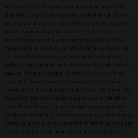
và nhân tạo. Với mỗi loại đá lại có những ưu và nhược điểm
khác nhau. Do đó, tùy theo mục đích sử dụng và kinh phí mà
lựa chọn cho phù hợp. 2.1. Đá tự nhiên Đá tự nhiên bao gồm 2
loại: đá marble và đá granite. Trong đó: • Đá marble Là loại đá
được hình thành do chịu sự ảnh hưởng của nhiệt lưu động
manga cũng như vận động cho kết cấu bên trong của vỏ Trái
đất. Dưới nhiệt độ và áp lực sẽ làm thay đổi thành phần và
những kết cấu của nham thạch. Đá marble có sự biến chất và
màu sắc đa dạng, phong phú. Bề mặt chúng có hoa văn độc
đáo, tinh tế, thẩm mỹ cao, đảm bảo mang đến nét đẹp ấn
tượng, thu hút cho phòng khách thêm nổi bật. • Đá granite ( đá
hoa cương ) Đây là loại đá nằm trong sâu của vỏ Trái đất, do
quá trình biến đổi chất tiếp xúc với nhiệt hoặc sừng hóa. Đá
granite này cấu tạo khối có độ bền và cứng cao, Ngoài dùng ốp
tường, chúng còn được sử dụng phổ biến làm đá xây dựng, sàn
nhà và ngoại thất. Song, hạng mục đá ốp mặt tường phòng