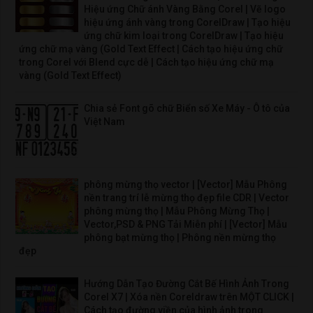
Hiệu ứng Chữ ánh Vàng Bằng Corel | Vẽ logo
hiệu ứng ánh vàng trong CorelDraw | Tạo hiệu
ứng chữ kim loại trong CorelDraw | Tạo hiệu
ứng chữ mạ vàng (Gold Text Effect | Cách tạo hiệu ứng chữ
trong Corel với Blend cực dễ | Cách tạo hiệu ứng chữ mạ
vàng (Gold Text Effect)
Chia sẻ Font gõ chữ Biển số Xe Máy - Ô tô của
Việt Nam
phông mừng thọ vector | [Vector] Mẫu Phông
nền trang trí lễ mừng thọ đẹp file CDR | Vector
phông mừng thọ | Mẫu Phông Mừng Thọ |
Vector,PSD & PNG Tải Miễn phí | [Vector] Mẫu
phông bạt mừng thọ | Phông nền mừng thọ
đẹp
Hướng Dẫn Tạo Đường Cắt Bế Hình Ảnh Trong
Corel X7 | Xóa nền Coreldraw trên MỘT CLICK |
Cách tạo đường viền của hình ảnh trong