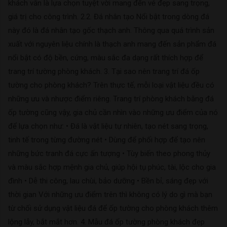
khách vẫn là lựa chọn tuyệt vời mang đến vẻ đẹp sang trọng,
giá trị cho công trình. 2.2. Đá nhân tạo Nổi bật trong dòng đá
này đó là đá nhân tạo gốc thạch anh. Thông qua quá trình sản
xuất với nguyên liệu chính là thạch anh mang đến sản phẩm đá
nổi bật có độ bền, cứng, màu sắc đa dạng rất thích hợp để
trang trí tường phòng khách. 3. Tại sao nên trang trí đá ốp
tường cho phòng khách? Trên thực tế, mỗi loại vật liệu đều có
những ưu và nhược điểm riêng. Trang trí phòng khách bằng đá
ốp tường cũng vậy, gia chủ cần nhìn vào những ưu điểm của nó
để lựa chọn như: • Đá là vật liệu tự nhiên, tạo nét sang trọng,
tinh tế trong từng đường nét • Dùng để phối hợp để tạo nên
những bức tranh đá cực ấn tượng • Tùy biến theo phong thủy
và màu sắc hợp mệnh gia chủ, giúp hội tụ phúc, tài, lộc cho gia
đình • Dễ thi công, lau chùi, bảo dưỡng • Bền bỉ, sáng đẹp với
thời gian Với những ưu điểm trên thì không có lý do gì mà bạn
từ chối sử dụng vật liệu đá để ốp tường cho phòng khách thêm
lộng lẫy, bắt mắt hơn. 4. Mẫu đá ốp tường phòng khách đẹp