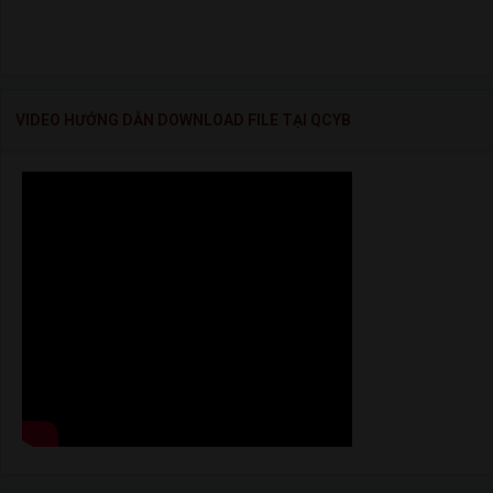
VIDEO HƯỚNG DẪN DOWNLOAD FILE TẠI QCYB