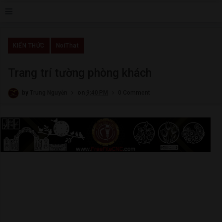
≡
KIẾN THỨC
NoiThat
Trang trí tường phòng khách
by
Trung Nguyễn
on
9:40 PM
0 Comment