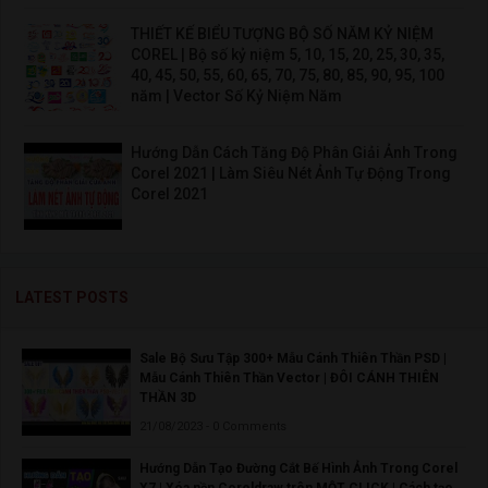
THIẾT KẾ BIỂU TƯỢNG BỘ SỐ NĂM KỶ NIỆM
COREL | Bộ số kỷ niệm 5, 10, 15, 20, 25, 30, 35,
40, 45, 50, 55, 60, 65, 70, 75, 80, 85, 90, 95, 100
năm | Vector Số Kỷ Niệm Năm
Hướng Dẫn Cách Tăng Độ Phân Giải Ảnh Trong
Corel 2021 | Làm Siêu Nét Ảnh Tự Động Trong
Corel 2021
LATEST POSTS
Sale Bộ Sưu Tập 300+ Mẫu Cánh Thiên Thần PSD |
Mẫu Cánh Thiên Thần Vector | ĐÔI CÁNH THIÊN
THẦN 3D
21/08/2023 - 0 Comments
Hướng Dẫn Tạo Đường Cắt Bế Hình Ảnh Trong Corel
X7 | Xóa nền Coreldraw trên MỘT CLICK | Cách tạo