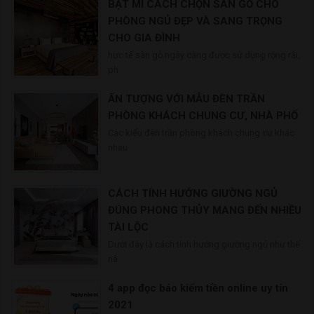
BẬT MÍ CÁCH CHỌN SÀN GỖ CHO
PHÒNG NGỦ ĐẸP VÀ SANG TRỌNG
CHO GIA ĐÌNH
hực tế sàn gỗ ngày càng được sử dụng rộng rãi,
ph
ẤN TƯỢNG VỚI MẪU ĐÈN TRẦN
PHÒNG KHÁCH CHUNG CƯ, NHÀ PHỐ
Các kiểu đèn trần phòng khách chung cư khác
nhau
CÁCH TÍNH HƯỚNG GIƯỜNG NGỦ
ĐÚNG PHONG THỦY MANG ĐẾN NHIỀU
TÀI LỘC
Dưới đây là cách tính hướng giường ngủ như thế
nà
4 app đọc báo kiếm tiền online uy tín
2021