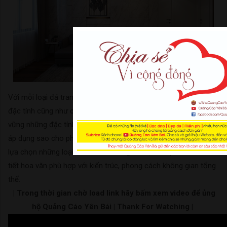
Với mỗi loại đá trang trí hoặc dùng để ốp tường sẽ có những
đặc tính cũng như cấu trúc khác nhau. Vì vậy, bạn cần nắm
vững những đặc tính ấy cũng như nhu cầu sử dụng để có thể
áp dụng sao cho phù hợp. Song, đá ốp tường phòng khách cần
lựa chọn những loại đá có thể chống thấm, có độ bền và chi
tiết hoa văn phù hợp với kiến trúc, phong cách không gian tổng
thể.
| Trong thời gian chờ load link hãy bấm xem video để ủng
hộ Quảng Cáo Yên Bái | Thank For Watching |