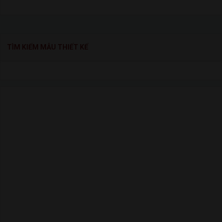
TÌM KIẾM MẪU THIẾT KẾ