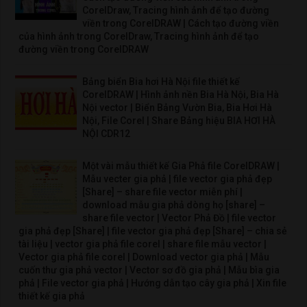
CorelDraw, Tracing hình ảnh để tạo đường
viền trong CorelDRAW | Cách tạo đường viền
của hình ảnh trong CorelDraw, Tracing hình ảnh để tạo
đường viền trong CorelDRAW
Bảng biển Bia hơi Hà Nội file thiết kế
CorelDRAW | Hình ảnh nền Bia Hà Nội, Bia Hà
Nội vector | Biển Bảng Vườn Bia, Bia Hơi Hà
Nội, File Corel | Share Bảng hiệu BIA HƠI HÀ
NỘI CDR12
Một vài mẫu thiết kế Gia Phả file CorelDRAW |
Mẫu vecter gia phả | file vector gia phả đẹp
[Share] – share file vector miễn phí |
download mẫu gia phả dòng họ [share] –
share file vector | Vector Phả Đồ | file vector
gia phả đẹp [Share] | file vector gia phả đẹp [Share] – chia sẻ
tài liệu | vector gia phả file corel | share file mẫu vector |
Vector gia phả file corel | Download vector gia phả | Mẫu
cuốn thư gia phả vector | Vector sơ đồ gia phả | Mẫu bìa gia
phả | File vector gia phả | Hướng dẫn tạo cây gia phả | Xin file
thiết kế gia phả