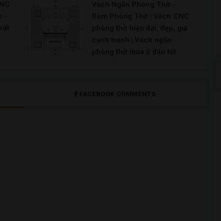
CNC
Vách Ngăn Phòng Thờ -
 -
Rèm Phòng Thờ | Vách CNC
rất
phòng thờ hiện đại, đẹp, giá
cạnh tranh | Vách ngăn
phòng thờ mua ở đâu tốt
nhất - kiến thức cần biết |
Tổng hợp 99 mẫu vách ngăn
CNC cho phòng thờ đẹp
FACEBOOK COMMENTS
hoàn hảo | Mẫu vách ngăn
bàn thờ nào đang là xu
hướng |
nguồn sưu tầm./. Download Download