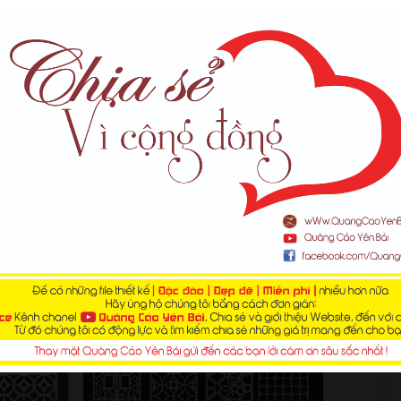
ạo
 văn cắt CNC đẹp | Tổng hợp hoa văn vector cắt CNC file
vách ngăn cnc miễn phí đẹp | 250 mẫu vách ngăn cnc đẹp
Corel vector đẹp | [Download] Thư viện 1300 mẫu hoa văn
a, vách ngăn, tranh cắt CNC | Quảng Cáo Trung Nguyễn |