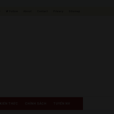
w
Follow
About
Contact
Privacy
Sitemap
KIẾN THỨC
CHÍNH SÁCH
TUYỂN NV