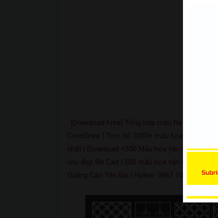
CorelDraw, Tracing hình ảnh để t
đường viền trong CorelDRAW
[Download Free] Tổng hợp mẫu file vector hoa
CorelDraw | Trọn bộ 1000+ mẫu hoa văn cnc , 
nhất | Download +350 Mẫu hoa văn CNC Cad & 
cnc đẹp file Cad | 500 mẫu hoa văn chi tiết cử
Quảng Cáo Yên Bái | Holine: 0967 101 101 |