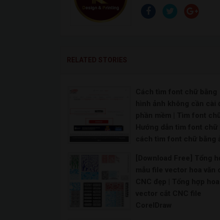
RELATED STORIES
Cách tìm font chữ bằng
hình ảnh không cần cài 
phần mềm | Tìm font chữ
Hướng dẫn tìm font chữ 
cách tìm font chữ bằng 
| Hướng dẫn tìm Font ch
[Download Free] Tổng h
trên ảnh Online cực dễ |
mẫu file vector hoa văn 
Hướng dẫn sử dụng Goo
CNC đẹp | Tổng hợp hoa
Fonts để lấy font chữ
vector cắt CNC file
Hiện nay phần mềm tìm font chữ bằng hình ảnh chưa
CorelDraw
[Download Free] Tổng hợp mẫu file vector ho