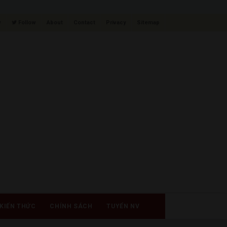
w
Follow
About
Contact
Privacy
Sitemap
KIẾN THỨC
CHÍNH SÁCH
TUYỂN NV