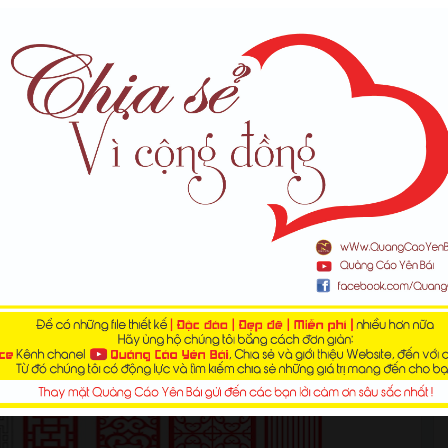
 văn cắt CNC đẹp | Tổng hợp hoa văn vector cắt CNC file
vách ngăn cnc miễn phí đẹp | 250 mẫu vách ngăn cnc đẹp
Corel vector đẹp | [Download] Thư viện 1300 mẫu hoa văn
a, vách ngăn, tranh cắt CNC | Quảng Cáo Trung Nguyễn |