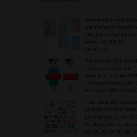
RELATED STORIES
[Download Free] Tổng h
mẫu file vector hoa văn 
CNC đẹp | Tổng hợp hoa
vector cắt CNC file
CorelDraw
[Download Free] Tổng hợp mẫu file vec
File Mockup Chibi COVI
19 Vector Corel | File
Mockup Y Ta Chibi COV
19 Vector Corel | CHIA 
FILE CNC CHỐNG COVID
#1 [ CHIA SẺ ] Vector d
THIẾT KẾ BIỂU TƯỢNG 
liệu tuyên truyền Covid 
SỐ NĂM KỶ NIỆM COREL
Download Download
Bộ số kỷ niệm 5, 10, 15, 
25, 30, 35, 40, 45, 50, 55
60, 65, 70, 75, 80, 85, 90