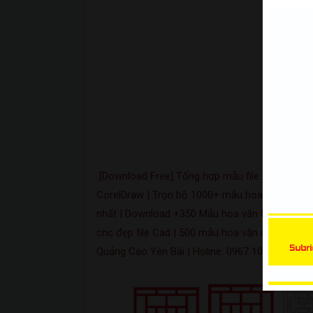
Xe Bán Tải | Mẫu decal Ôtô
[Download Free] Tổng hợp mẫu file vector hoa
CorelDraw | Trọn bộ 1000+ mẫu hoa văn cnc , 
nhất | Download +350 Mẫu hoa văn CNC Cad & 
cnc đẹp file Cad | 500 mẫu hoa văn chi tiết cử
Quảng Cáo Yên Bái | Holine: 0967 101 101 |