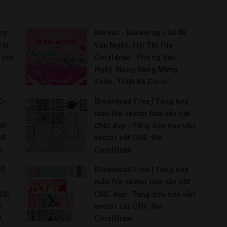
ợp
Market - Backdrop chủ đề
cắt
Văn Nghệ, Hội Thi File
 văn
Coreldraw | Phông Văn
Nghệ Mừng Đàng Mừng
Xuân, Thiết Kế Corel |
Phông Giao Lưu Văn Nghệ
D-
[Download Free] Tổng hợp
Tết Quê Hương, Thiết Kế
mẫu file vector hoa văn cắt
Corel | backdrop vector
ID-
CNC đẹp | Tổng hợp hoa văn
phông văn nghệ cực đẹp
SẺ
vector cắt CNC file
phông nền văn nghệ vector [share] backdrop vect
 |
CorelDraw
ữ
[Download Free] Tổng hợp mẫu file vector ho
BỘ
[Download Free] Tổng hợp
19
 |
mẫu file vector hoa văn cắt
20,
CNC đẹp | Tổng hợp hoa văn
,
vector cắt CNC file
,
CorelDraw