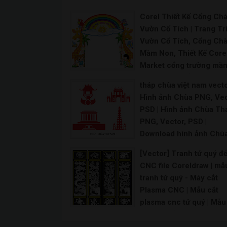
Corel Thiết Kế Cổng Ch
Vườn Cổ Tích | Trang Tr
Vườn Cổ Tích, Cổng Ch
Mầm Non, Thiết Kế Corel
Market cổng trường mầ
non - Vườn cổ tích CDR 
tháp chùa việt nam vecto
cổng vườn cổ tích mầm 
Hình ảnh Chùa PNG, Vec
| 52 Thiết kế thi công vư
PSD | Hình ảnh Chùa Th
cổ tích ý tưởng trong 20
PNG, Vector, PSD |
Cổng vườn cổ tích - Đồ 
Download hình ảnh Chù
giá rẻ | tượng vườn cổ tí
một cột file Vector, PNG
trường mầm non |
[Vector] Tranh tứ quý để
PSD, Ai | Vector Việt Na
Mô hình vườn cổ tích trường mầm non Hình ảnh v
CNC file Coreldraw | mẫ
tháp chùa, nhà thờ
tranh tứ quý - Máy cắt
Vector chùa Vector nhà rông Tháp Rùa vector Kh
Plasma CNC | Mẫu cắt
plasma cnc tứ quý | Mẫu
Chạm Khắc tranh Tứ quý
Bộ tranh tứ quý cắt CNC