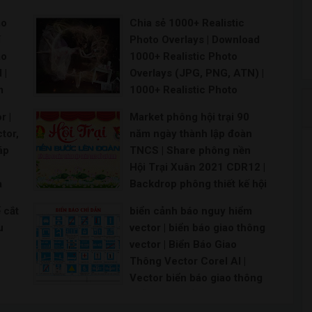
ào
Chia sẻ 1000+ Realistic
í
Photo Overlays | Download
ào
1000+ Realistic Photo
 |
Overlays (JPG, PNG, ATN) |
m
1000+ Realistic Photo
x7|
Overlays | CreativeMarket -
r |
Market phông hội trại 90
non
1000+ Realistic Photo
tor,
năm ngày thành lập đoàn
ờn
Overlays
áp
TNCS | Share phông nền
21 |
overlays for photoshop sunbeam overlay photo ove
Hội Trại Xuân 2021 CDR12 |
chơi
a
Backdrop phông thiết kế hội
ch
,
trại thiếu nhi | Market Hội
 cắt
biển cảnh báo nguy hiểm
m -
Trại Thanh niên file thiết kế
u
vector | biển báo giao thông
CorelDRAW | Backdrop hội
vector | Biển Báo Giao
trại thanh niên làm theo lời
Thông Vector Corel AI |
Bác file CDR
Vector biển báo giao thông
Maket đoàn thanh niên Backdrop đoàn thanh niê
 |
miễn phí | Biển báo chỉ
 đẹp
đường vector file