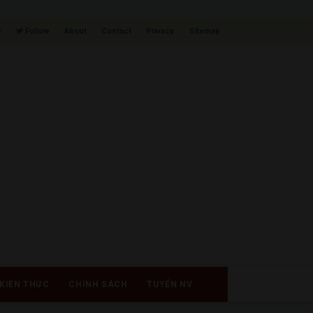
w
Follow
About
Contact
Privacy
Sitemap
KIẾN THỨC
CHÍNH SÁCH
TUYỂN NV