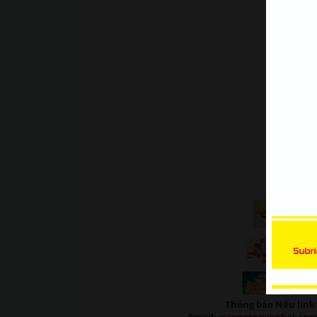
Xe Bán Tải | Mẫu decal Ôtô
Thông báo Nếu link 