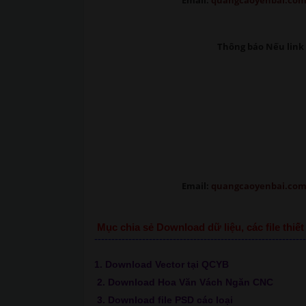
Email:
quangcaoyenbai.co
Thông báo Nếu link 
Email:
quangcaoyenbai.co
Mục chia sẻ Download dữ liệu, các file thi
--------------------------------------------------------------
1. Download Vector tại QCYB
2. Download Hoa Văn Vách Ngăn CNC
3. Download file PSD các loại