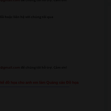
m@gmail.com
để chúng tôi hỗ trợ. Cảm ơn!
lỗi
hoặc liên hệ với chúng tôi qua
m@gmail.com
để chúng tôi hỗ trợ. Cảm ơn!
ết kế đồ họa cho anh em làm Quảng cáo Đồ họa
--------------------------------------------------------