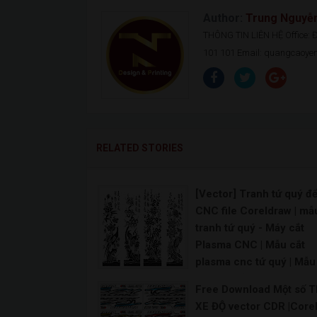
Author:
Trung Nguyễ
THÔNG TIN LIÊN HỆ Office: Đ.
101 101 Email: quangcaoy
RELATED STORIES
[Vector] Tranh tứ quý để
CNC file Coreldraw | mẫ
tranh tứ quý - Máy cắt
Plasma CNC | Mẫu cắt
plasma cnc tứ quý | Mẫu
Chạm Khắc tranh Tứ quý
Free Download Một số 
Bộ tranh tứ quý cắt CNC
XE ĐỘ vector CDR |Core
file vector CorelDRAW