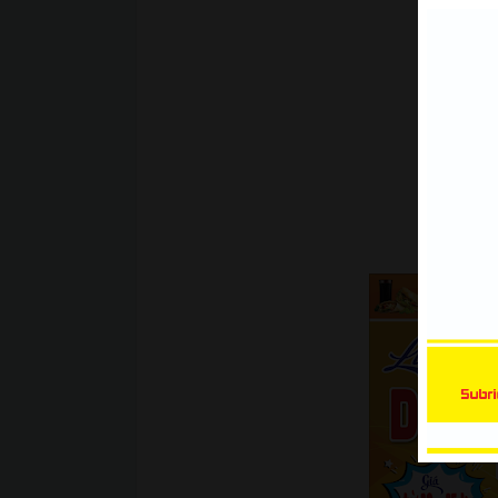
đường viền trong CorelDRAW