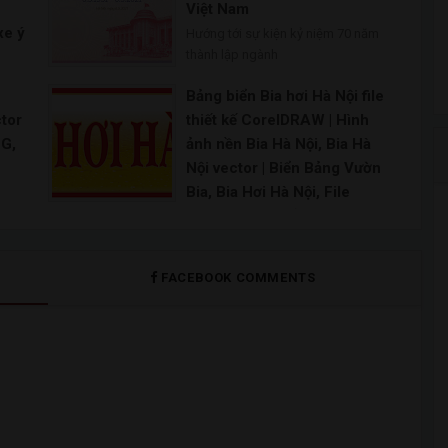
Việt Nam
xe ý
Hướng tới sự kiện kỷ niệm 70 năm
thành lập ngành
le
Bảng biển Bia hơi Hà Nội file
oad
ctor
thiết kế CorelDRAW | Hình
NG,
ảnh nền Bia Hà Nội, Bia Hà
í |
Nội vector | Biển Bảng Vườn
re
Bia, Bia Hơi Hà Nội, File
tor
 sữa
Corel | Share Bảng hiệu BIA
HƠI HÀ NỘI CDR12
Bảng hiệu bia hơi hà nội – Free Vector CD
FACEBOOK COMMENTS