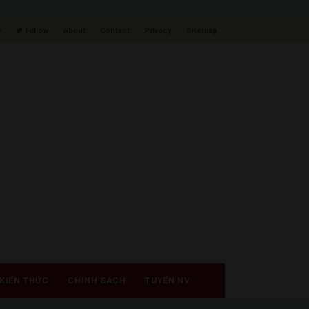
w
Follow
About
Contact
Privacy
Sitemap
KIẾN THỨC
CHÍNH SÁCH
TUYỂN NV