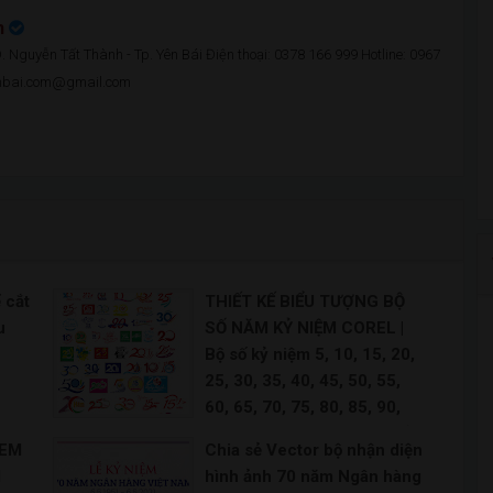
n
 Nguyễn Tất Thành - Tp. Yên Bái Điện thoại: 0378 166 999 Hotline: 0967
enbai.com@gmail.com
 cắt
THIẾT KẾ BIỂU TƯỢNG BỘ
u
SỐ NĂM KỶ NIỆM COREL |
Bộ số kỷ niệm 5, 10, 15, 20,
25, 30, 35, 40, 45, 50, 55,
60, 65, 70, 75, 80, 85, 90,
 |
95, 100 năm | Vector Số Kỷ
TEM
Chia sẻ Vector bộ nhận diện
 đẹp
Niệm Năm
l
hình ảnh 70 năm Ngân hàng
Logo kỷ niệm 10 năm ra trường Freepik Logo 10