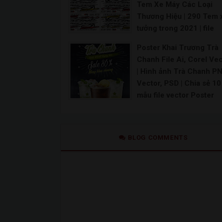
Tem Xe Máy Các Loại
CNC tranh tứ quý Tùng Cúc Trúc Mai đẹp cắt bằng
Thương Hiệu | 290 Tem 
tưởng trong 2021 | file
vector tem xe – share fi
Poster Khai Trương Trà
vector miễn phí | downl
Chanh File Ai, Corel Ve
tem xe vector [Share] –
| Hình ảnh Trà Chanh P
share file vector miễn ph
Vector, PSD | Chia sẻ 10
file vector tem xe – sha
mẫu file vector Poster
file thiết kế vector | Vec
quảng cáo trà chanh trà
Decal Dán Tem Ô Tô, Xe
| trà chanh vector
Bán Tải | Mẫu decal Ôtô
182+ Mẫu Logo trà chanh Vector đẹp miễn phí [Nổ
Tem xe oto vector File corel tem xe máy File th
BLOG COMMENTS