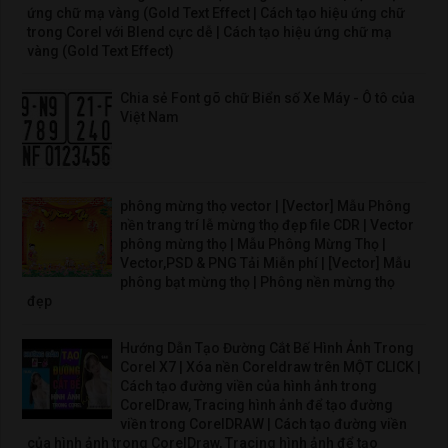
ứng chữ mạ vàng (Gold Text Effect | Cách tạo hiệu ứng chữ
trong Corel với Blend cực dễ | Cách tạo hiệu ứng chữ mạ
vàng (Gold Text Effect)
Chia sẻ Font gõ chữ Biển số Xe Máy - Ô tô của
Việt Nam
phông mừng thọ vector | [Vector] Mẫu Phông
nền trang trí lễ mừng thọ đẹp file CDR | Vector
phông mừng thọ | Mẫu Phông Mừng Thọ |
Vector,PSD & PNG Tải Miễn phí | [Vector] Mẫu
phông bạt mừng thọ | Phông nền mừng thọ
đẹp
Hướng Dẫn Tạo Đường Cắt Bế Hình Ảnh Trong
Corel X7 | Xóa nền Coreldraw trên MỘT CLICK |
Cách tạo đường viền của hình ảnh trong
CorelDraw, Tracing hình ảnh để tạo đường
viền trong CorelDRAW | Cách tạo đường viền
của hình ảnh trong CorelDraw, Tracing hình ảnh để tạo