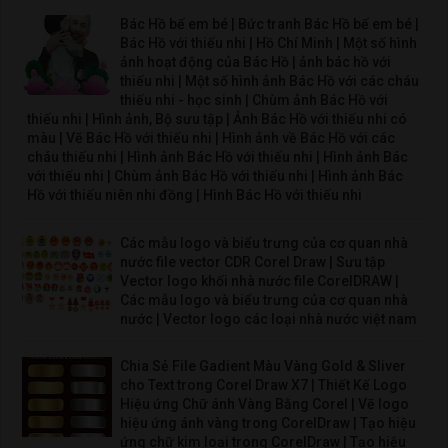
Bác Hồ bế em bé | Bức tranh Bác Hồ bế em bé |
Bác Hồ với thiếu nhi | Hồ Chí Minh | Một số hình
ảnh hoạt động của Bác Hồ | ảnh bác hồ với
thiếu nhi | Một số hình ảnh Bác Hồ với các cháu
thiếu nhi - học sinh | Chùm ảnh Bác Hồ với
thiếu nhi | Hình ảnh, Bộ sưu tập | Ảnh Bác Hồ với thiếu nhi có
màu | Vẽ Bác Hồ với thiếu nhi | Hình ảnh về Bác Hồ với các
cháu thiếu nhi | Hình ảnh Bác Hồ với thiếu nhi | Hình ảnh Bác
với thiếu nhi | Chùm ảnh Bác Hồ với thiếu nhi | Hình ảnh Bác
Hồ với thiếu niên nhi đồng | Hình Bác Hồ với thiếu nhi
Các mẫu logo và biểu trưng của cơ quan nhà
nước file vector CDR Corel Draw | Sưu tập
Vector logo khối nhà nước file CorelDRAW |
Các mẫu logo và biểu trưng của cơ quan nhà
nước | Vector logo các loại nhà nước việt nam
Chia Sẻ File Gadient Màu Vàng Gold & Sliver
cho Text trong Corel Draw X7 | Thiết Kế Logo
Hiệu ứng Chữ ánh Vàng Bằng Corel | Vẽ logo
hiệu ứng ánh vàng trong CorelDraw | Tạo hiệu
ứng chữ kim loại trong CorelDraw | Tạo hiệu