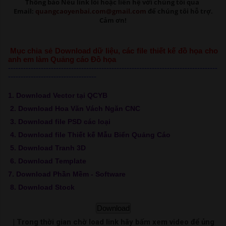
Thông báo Nếu link lỗi
hoặc liên hệ với chúng tôi qua
Email:
quangcaoyenbai.com@gmail.com
để chúng tôi hỗ trợ.
Cảm ơn!
Mục chia sẻ Download dữ liệu, các file thiết kế đồ họa cho
anh em làm Quảng cáo Đồ họa
-----------------------------------------------------------------------------------
-----------------------------------
1. Download Vector tại QCYB
2. Download Hoa Văn Vách Ngăn CNC
3. Download file PSD các loại
4. Download file Thiết kế Mẫu Biển Quảng Cáo
5. Download Tranh 3D
6. Download Template
7. Download Phần Mềm - Software
8. Download Stock
Download
| Trong thời gian chờ load link hãy bấm xem video để ủng