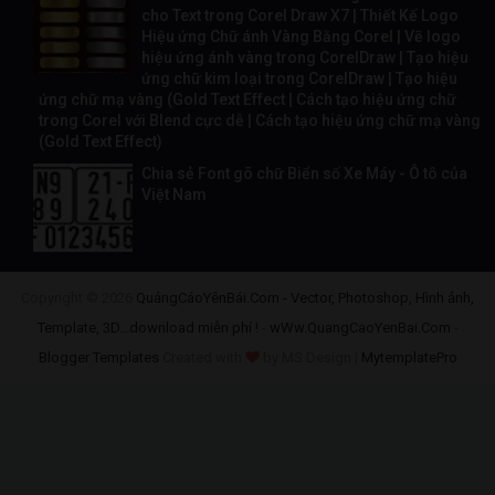
cho Text trong Corel Draw X7 | Thiết Kế Logo
Hiệu ứng Chữ ánh Vàng Bằng Corel | Vẽ logo
hiệu ứng ánh vàng trong CorelDraw | Tạo hiệu
ứng chữ kim loại trong CorelDraw | Tạo hiệu
ứng chữ mạ vàng (Gold Text Effect | Cách tạo hiệu ứng chữ
trong Corel với Blend cực dễ | Cách tạo hiệu ứng chữ mạ vàng
(Gold Text Effect)
Chia sẻ Font gõ chữ Biển số Xe Máy - Ô tô của
Việt Nam
Copyright ©
2026
QuảngCáoYênBái.Com - Vector, Photoshop, Hình ảnh,
Template, 3D...download miễn phí !
-
wWw.QuangCaoYenBai.Com
-
Blogger Templates
Created with
by MS Design |
MytemplatePro