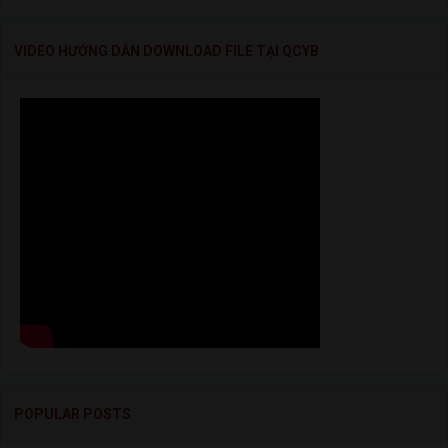
VIDEO HƯỚNG DẪN DOWNLOAD FILE TẠI QCYB
POPULAR POSTS