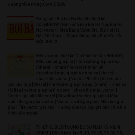
đường viền trong CorelDRAW
Bảng biển Bia hơi Hà Nội file thiết kế
CorelDRAW | Hình ảnh nền Bia Hà Nội, Bia Hà
Nội vector | Biển Bảng Vườn Bia, Bia Hơi Hà
Nội, File Corel | Share Bảng hiệu BIA HƠI HÀ
NỘI CDR12
Một vài mẫu thiết kế Gia Phả file CorelDRAW |
Mẫu vecter gia phả | file vector gia phả đẹp
[Share] – share file vector miễn phí |
download mẫu gia phả dòng họ [share] –
share file vector | Vector Phả Đồ | file vector
gia phả đẹp [Share] | file vector gia phả đẹp [Share] – chia sẻ
tài liệu | vector gia phả file corel | share file mẫu vector |
Vector gia phả file corel | Download vector gia phả | Mẫu
cuốn thư gia phả vector | Vector sơ đồ gia phả | Mẫu bìa gia
phả | File vector gia phả | Hướng dẫn tạo cây gia phả | Xin file
thiết kế gia phả
THIẾT KẾ BIỂU TƯỢNG BỘ SỐ NĂM KỶ NIỆM
COREL | Bộ số kỷ niệm 5, 10, 15, 20, 25, 30, 35,