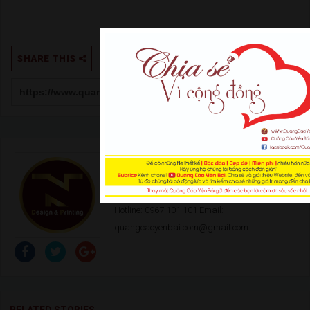
SHARE THIS
Author:
Trung Nguyễn
THÔNG TIN LIÊN HỆ Office: Đ. Nguyễn Tất
Thành - Tp. Yên Bái Điện thoại: 0378 166 999
Hotline: 0967 101 101 Email:
quangcaoyenbai.com@gmail.com
RELATED STORIES