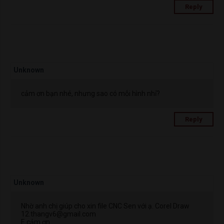
Reply
Unknown
cảm ơn bạn nhé, nhưng sao có mỗi hình nhỉ?
Reply
Unknown
Nhờ anh chị giúp cho xin file CNC Sen với ạ. Corel Draw
12.thangv6@gmail.com
E cảm ơn.