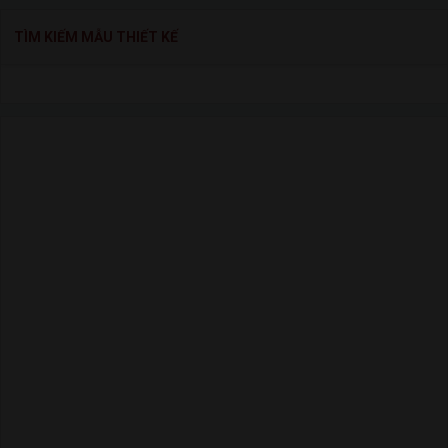
TÌM KIẾM MẪU THIẾT KẾ