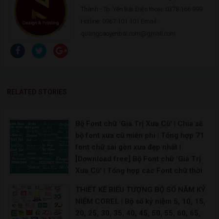
Thành - Tp. Yên Bái Điện thoại: 0378 166 999
Hotline: 0967 101 101 Email:
quangcaoyenbai.com@gmail.com
RELATED STORIES
Bộ Font chữ 'Giá Trị Xưa Cũ' | Chia sẽ
bộ font xưa cũ miễn phí | Tổng hợp 71
font chữ sài gòn xưa đẹp nhất |
[Download free] Bộ Font chữ 'Giá Trị
Xưa Cũ' | Tổng hợp các Font chữ thời
bao cấp cho phong cách Retro
THIẾT KẾ BIỂU TƯỢNG BỘ SỐ NĂM KỶ
Font chữ thời bao cấp Việt hóa Free Font chữ thậ
NIỆM COREL | Bộ số kỷ niệm 5, 10, 15,
20, 25, 30, 35, 40, 45, 50, 55, 60, 65,