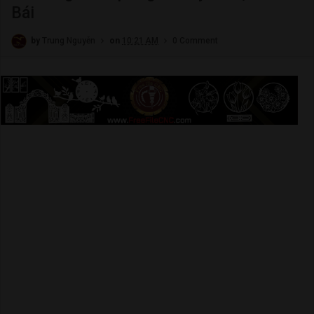
Bái
by
Trung Nguyễn
on
10:21 AM
0 Comment