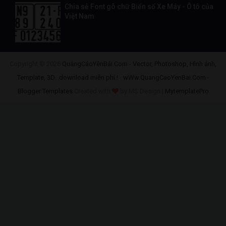
Chia sẻ Font gõ chữ Biển số Xe Máy - Ô tô của
Việt Nam
Copyright ©
2026
QuảngCáoYênBái.Com - Vector, Photoshop, Hình ảnh,
Template, 3D...download miễn phí !
-
wWw.QuangCaoYenBai.Com
-
Blogger Templates
Created with
by MS Design |
MytemplatePro