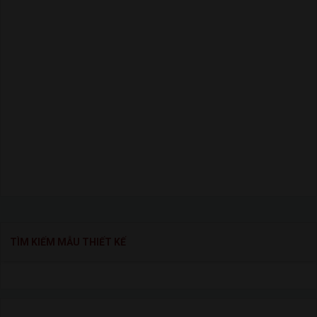
TÌM KIẾM MẪU THIẾT KẾ