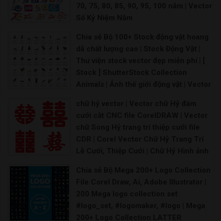
70, 75, 80, 85, 90, 95, 100 năm | Vector
Số Kỷ Niệm Năm
Logo kỷ niệm 10 năm ra trường Freepik Logo 10
Chia sẻ Bộ 100+ Stock động vật hoang
dã chất lượng cao | Stock Động Vật |
Thư viện stock vector đẹp miễn phí | [
Stock ] ShutterStock Collection
Animals | Ảnh thế giới động vật | Vector
Động Vật - Kho Stock
chữ hỷ vector | Vector chữ Hỷ đám
Download Download
cưới cắt CNC file CorelDRAW | Vector
chữ Song Hỷ trang trí thiệp cưới file
CDR | Corel Vector Chữ Hỷ Trang Trí
Lễ Cưới, Thiệp Cưới | Chữ Hỷ Hình ảnh
PNG | Vector và các tập tin PSD
Chia sẻ Bộ Mega 200+ Logo Collection
Chữ song hỷ file corel Chữ hỷ tròn vector Chữ h
File Corel Draw, Ai, Adobe Illustrator |
200 Mega logo collection set
#logo_set, #logomaker, #logo | Mega
200+ Logo Collection LATTER