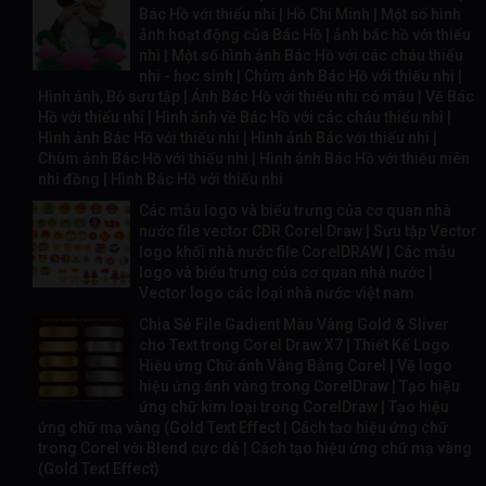
Bác Hồ với thiếu nhi | Hồ Chí Minh | Một số hình
ảnh hoạt động của Bác Hồ | ảnh bác hồ với thiếu
nhi | Một số hình ảnh Bác Hồ với các cháu thiếu
nhi - học sinh | Chùm ảnh Bác Hồ với thiếu nhi |
Hình ảnh, Bộ sưu tập | Ảnh Bác Hồ với thiếu nhi có màu | Vẽ Bác
Hồ với thiếu nhi | Hình ảnh về Bác Hồ với các cháu thiếu nhi |
Hình ảnh Bác Hồ với thiếu nhi | Hình ảnh Bác với thiếu nhi |
Chùm ảnh Bác Hồ với thiếu nhi | Hình ảnh Bác Hồ với thiếu niên
nhi đồng | Hình Bác Hồ với thiếu nhi
Các mẫu logo và biểu trưng của cơ quan nhà
nước file vector CDR Corel Draw | Sưu tập Vector
logo khối nhà nước file CorelDRAW | Các mẫu
logo và biểu trưng của cơ quan nhà nước |
Vector logo các loại nhà nước việt nam
Chia Sẻ File Gadient Màu Vàng Gold & Sliver
cho Text trong Corel Draw X7 | Thiết Kế Logo
Hiệu ứng Chữ ánh Vàng Bằng Corel | Vẽ logo
hiệu ứng ánh vàng trong CorelDraw | Tạo hiệu
ứng chữ kim loại trong CorelDraw | Tạo hiệu
ứng chữ mạ vàng (Gold Text Effect | Cách tạo hiệu ứng chữ
trong Corel với Blend cực dễ | Cách tạo hiệu ứng chữ mạ vàng
(Gold Text Effect)