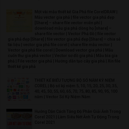
Một vài mẫu thiết kế Gia Phả file CorelDRAW |
Mẫu vecter gia phả | file vector gia phả đẹp
[Share] – share file vector miễn phí |
download mẫu gia phả dòng họ [share] –
share file vector | Vector Phả Đồ | file vector
gia phả đẹp [Share] | file vector gia phả đẹp [Share] – chia sẻ
tài liệu | vector gia phả file corel | share file mẫu vector |
Vector gia phả file corel | Download vector gia phả | Mẫu
cuốn thư gia phả vector | Vector sơ đồ gia phả | Mẫu bìa gia
phả | File vector gia phả | Hướng dẫn tạo cây gia phả | Xin file
thiết kế gia phả
THIẾT KẾ BIỂU TƯỢNG BỘ SỐ NĂM KỶ NIỆM
COREL | Bộ số kỷ niệm 5, 10, 15, 20, 25, 30, 35,
40, 45, 50, 55, 60, 65, 70, 75, 80, 85, 90, 95, 100
năm | Vector Số Kỷ Niệm Năm
Hướng Dẫn Cách Tăng Độ Phân Giải Ảnh Trong
Corel 2021 | Làm Siêu Nét Ảnh Tự Động Trong
Corel 2021