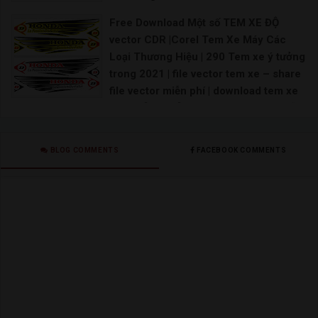
CONCEPT A-Z | Premium Vector: 200+
Free Download Một số TEM XE ĐỘ
logos collection Landing Page
vector CDR |Corel Tem Xe Máy Các
Download Download
Loại Thương Hiệu | 290 Tem xe ý tưởng
trong 2021 | file vector tem xe – share
file vector miễn phí | download tem xe
vector [Share] – share file vector miễn
phí | file vector tem xe – share file thiết
kế vector | Vector Decal Dán Tem Ô Tô,
BLOG COMMENTS
FACEBOOK COMMENTS
Xe Bán Tải | Mẫu decal Ôtô
Tem xe oto vector File corel tem xe máy File thi