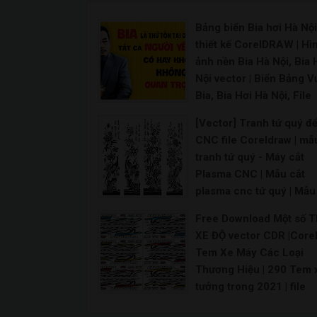
Bảng biển Bia hơi Hà Nội 
thiết kế CorelDRAW | Hì
ảnh nền Bia Hà Nội, Bia 
Nội vector | Biển Bảng 
Bia, Bia Hơi Hà Nội, File
Corel | Share Bảng hiệu
[Vector] Tranh tứ quý để
HƠI HÀ NỘI CDR12
CNC file Coreldraw | mẫ
Bảng hiệu bia hơi hà nội – Free Vector CDR Sh
tranh tứ quý - Máy cắt
Plasma CNC | Mẫu cắt
plasma cnc tứ quý | Mẫu
Chạm Khắc tranh Tứ quý
Free Download Một số 
Bộ tranh tứ quý cắt CNC
XE ĐỘ vector CDR |Core
file vector CorelDRAW
Tem Xe Máy Các Loại
CNC tranh tứ quý Tùng Cúc Trúc Mai đẹp cắt bằng
Thương Hiệu | 290 Tem 
tưởng trong 2021 | file
vector tem xe – share fi