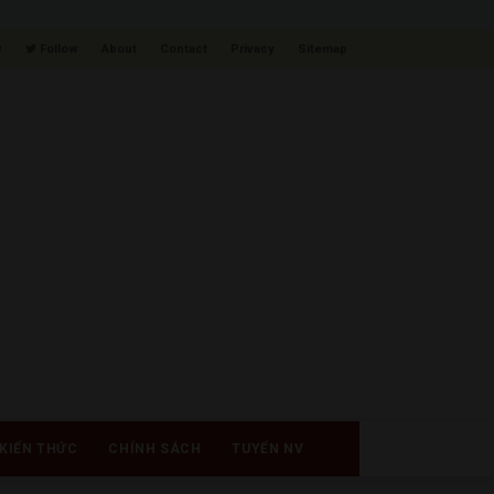
w
Follow
About
Contact
Privacy
Sitemap
KIẾN THỨC
CHÍNH SÁCH
TUYỂN NV