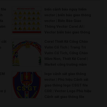
file
biển cảnh báo nguy hiểm
nh
vector | biển báo giao thông
Hà
vector | Biển Báo Giao
Vườn
Thông Vector Corel AI |
Vector biển báo giao thông
 BIA
miễn phí | Biển báo chỉ
 cắt
Corel Thiết Kế Cổng Chào
đường vector file
u
Vườn Cổ Tích | Trang Trí
CorelDRAW | Vector biển
Vườn Cổ Tích, Cổng Chào
báo giao thông cdr | Vector
Mầm Non, Thiết Kế Corel |
biển báo giao thông thiết kế
Market cổng trường mầm
file corel 12
 |
non - Vườn cổ tích CDR x7|
Biển báo giao thông vector Biển báo giao thông
TEM
logo cảnh sát giao thông
 đẹp
cổng vườn cổ tích mầm non
l
vector | Phù hiệu Cảnh sát
| 52 Thiết kế thi công vườn
giao thông logo CSGT file
cổ tích ý tưởng trong 2021 |
xe ý
CDR | Vector Logo Phù hiệu
Cổng vườn cổ tích - Đồ chơi
Cảnh sát giao thông file
giá rẻ | tượng vườn cổ tích
le
CDR CorelDRAW | Hình ảnh
trường mầm non |