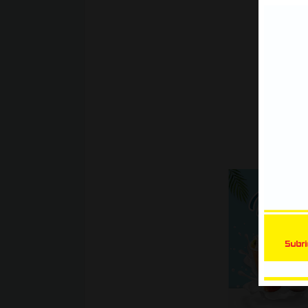
Xe Bán Tải | Mẫu decal Ôtô