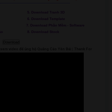
--------------------------------------------------------
5. Download Tranh 3D
6. Download Template
7. Download Phần Mềm - Software
áo
8. Download Stock
Download
m xem video để ủng hộ Quảng Cáo Yên Bái | Thank For