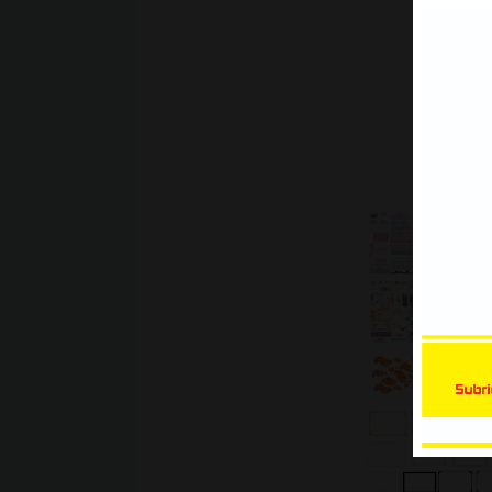
Xe Bán Tải | Mẫu decal Ôtô