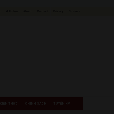
w
Follow
About
Contact
Privacy
Sitemap
KIẾN THỨC
CHÍNH SÁCH
TUYỂN NV