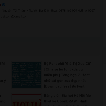
n
 Nguyễn Tất Thành - Tp. Yên Bái Điện thoại: 0378 166 999 Hotline: 0967
enbai.com@gmail.com
TEM
Bộ Font chữ 'Giá Trị Xưa Cũ'
l
| Chia sẽ bộ font xưa cũ
miễn phí | Tổng hợp 71 font
xe ý
chữ sài gòn xưa đẹp nhất |
[Download free] Bộ Font
le
chữ 'Giá Trị Xưa Cũ' | Tổng
m
Bảng biển Bia hơi Hà Nội file
oad
hợp các Font chữ thời bao
hông
thiết kế CorelDRAW | Hình
cấp cho phong cách Retro