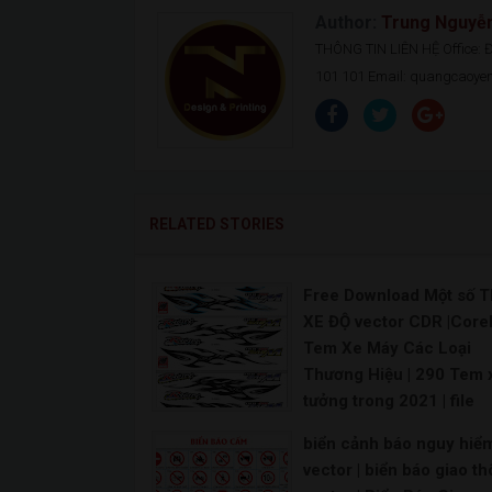
Author:
Trung Nguyễ
THÔNG TIN LIÊN HỆ Office: Đ.
101 101 Email: quangcaoy
RELATED STORIES
Free Download Một số 
XE ĐỘ vector CDR |Core
Tem Xe Máy Các Loại
Thương Hiệu | 290 Tem 
tưởng trong 2021 | file
vector tem xe – share fi
biển cảnh báo nguy hiể
vector miễn phí | downl
vector | biển báo giao t
tem xe vector [Share] –