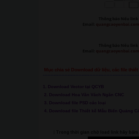
Thông báo Nếu link 
Email:
quangcaoyenbai.co
Thông báo Nếu link 
Email:
quangcaoyenbai.co
Mục chia sẻ Download dữ liệu, các file thi
--------------------------------------------------------------
1. Download Vector tại QCYB
2. Download Hoa Văn Vách Ngăn CNC
3. Download file PSD các loại
4. Download file Thiết kế Mẫu Biển Quảng C
| Trong thời gian chờ load link hãy bấ