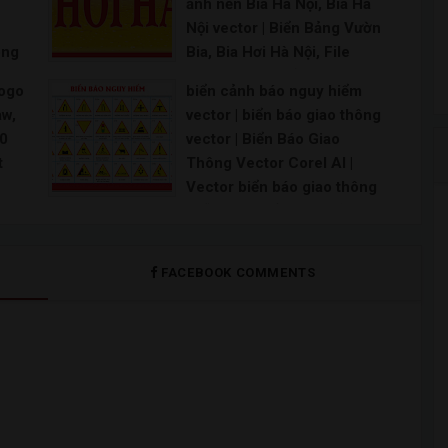
ảnh nền Bia Hà Nội, Bia Hà
í |
Font chữ thời bao cấp Việt hóa Free Font chữ thậ
Nội vector | Biển Bảng Vườn
re
ông
Bia, Bia Hơi Hà Nội, File
tor
Corel | Share Bảng hiệu BIA
Logo
biển cảnh báo nguy hiểm
HƠI HÀ NỘI CDR12
aw,
vector | biển báo giao thông
n
Bảng hiệu bia hơi hà nội – Free Vector CD
00
vector | Biển Báo Giao
tor
t
Thông Vector Corel AI |
t kế
Vector biển báo giao thông
miễn phí | Biển báo chỉ
đường vector file
m
CorelDRAW | Vector biển
FACEBOOK COMMENTS
báo giao thông cdr | Vector
biển báo giao thông thiết kế
file corel 12
Biển báo giao thông vector Biển báo giao thông