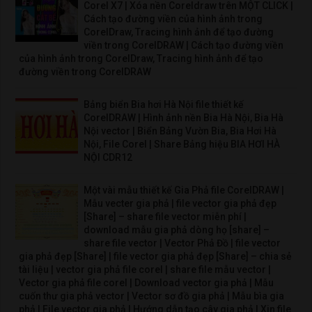
Corel X7 | Xóa nền Coreldraw trên MỘT CLICK |
Cách tạo đường viền của hình ảnh trong
CorelDraw, Tracing hình ảnh để tạo đường
viền trong CorelDRAW | Cách tạo đường viền
của hình ảnh trong CorelDraw, Tracing hình ảnh để tạo
đường viền trong CorelDRAW
Bảng biển Bia hơi Hà Nội file thiết kế
CorelDRAW | Hình ảnh nền Bia Hà Nội, Bia Hà
Nội vector | Biển Bảng Vườn Bia, Bia Hơi Hà
Nội, File Corel | Share Bảng hiệu BIA HƠI HÀ
NỘI CDR12
Một vài mẫu thiết kế Gia Phả file CorelDRAW |
Mẫu vecter gia phả | file vector gia phả đẹp
[Share] – share file vector miễn phí |
download mẫu gia phả dòng họ [share] –
share file vector | Vector Phả Đồ | file vector
gia phả đẹp [Share] | file vector gia phả đẹp [Share] – chia sẻ
tài liệu | vector gia phả file corel | share file mẫu vector |
Vector gia phả file corel | Download vector gia phả | Mẫu
cuốn thư gia phả vector | Vector sơ đồ gia phả | Mẫu bìa gia
phả | File vector gia phả | Hướng dẫn tạo cây gia phả | Xin file