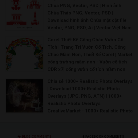
logos collection Landing Page
Chùa PNG, Vector, PSD | Hình ảnh
Download Download
Chùa Tháp PNG, Vector, PSD |
Download hình ảnh Chùa một cột file
Vector, PNG, PSD, Ai | Vector Việt Nam
- tháp chùa, nhà thờ
Corel Thiết Kế Cổng Chào Vườn Cổ
Vector chùa Vector nhà rông Tháp Rùa vector Kh
Tích | Trang Trí Vườn Cổ Tích, Cổng
Chào Mầm Non, Thiết Kế Corel | Market
cổng trường mầm non - Vườn cổ tích
CDR x7| cổng vườn cổ tích mầm non |
52 Thiết kế thi công vườn cổ tích ý
Chia sẻ 1000+ Realistic Photo Overlays
tưởng trong 2021 | Cổng vườn cổ tích -
| Download 1000+ Realistic Photo
Đồ chơi giá rẻ | tượng vườn cổ tích
Overlays (JPG, PNG, ATN) | 1000+
trường mầm non |
Realistic Photo Overlays |
Mô hình vườn cổ tích trường mầm non Hình ảnh vư
CreativeMarket - 1000+ Realistic Photo
Overlays
overlays for photoshop sunbeam overlay photo ove
BLOG COMMENTS
FACEBOOK COMMENTS