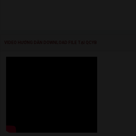
VIDEO HƯỚNG DẪN DOWNLOAD FILE TẠI QCYB