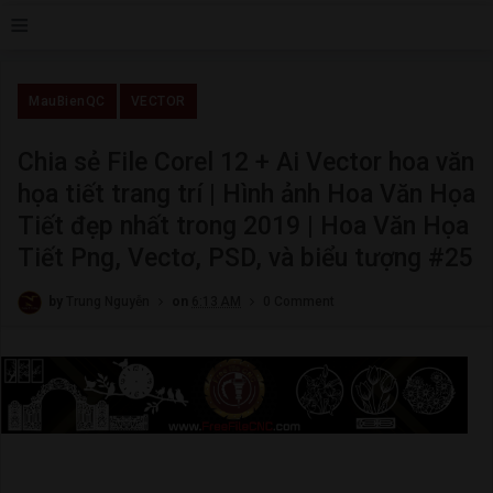
≡
MauBienQC
VECTOR
Chia sẻ File Corel 12 + Ai Vector hoa văn
họa tiết trang trí | Hình ảnh Hoa Văn Họa
Tiết đẹp nhất trong 2019 | Hoa Văn Họa
Tiết Png, Vectơ, PSD, và biểu tượng #25
by
Trung Nguyễn
on
6:13 AM
0 Comment