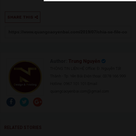
SHARE THIS
Author:
Trung Nguyễn
THÔNG TIN LIÊN HỆ Office: Đ. Nguyễn Tất
Thành - Tp. Yên Bái Điện thoại: 0378 166 999
Hotline: 0967 101 101 Email:
quangcaoyenbai.com@gmail.com
RELATED STORIES