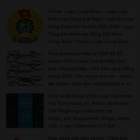
Vector Logo Công Đoàn - Logo Liên
Đoàn Lao Động Việt Nam | Link tải Logo
công đoàn file Vector, PSD, PNG | Logo
Tổng liên đoàn lao động Viêt Nam -
Công đoàn | Vector Logo Công Đoàn
Lao Động Việt Nam |
Free Download Một số TEM XE ĐỘ
Logo Hội liên hiệp phụ nữ Việt Nam Vector Logo
vector CDR |Corel Tem Xe Máy Các
Loại Thương Hiệu | 290 Tem xe ý tưởng
trong 2021 | file vector tem xe – share
file vector miễn phí | download tem xe
vector [Share] – share file vector miễn
Chia sẻ Bộ Mega 200+ Logo Collection
phí | file vector tem xe – share file thiết
File Corel Draw, Ai, Adobe Illustrator |
kế vector | Vector Decal Dán Tem Ô Tô,
200 Mega logo collection set
Xe Bán Tải | Mẫu decal Ôtô
#logo_set, #logomaker, #logo | Mega
Tem xe oto vector File corel tem xe máy File t
200+ Logo Collection LATTER
CONCEPT A-Z | Premium Vector: 200+
tháp chùa việt nam vector | Hình ảnh