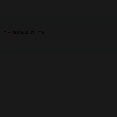
TÌM KIẾM MẪU THIẾT KẾ