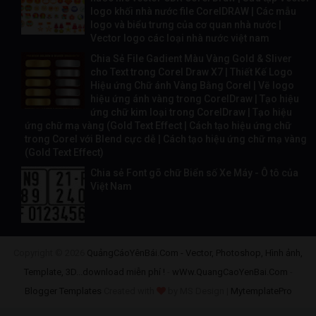
logo khối nhà nước file CorelDRAW | Các mẫu
logo và biểu trưng của cơ quan nhà nước |
Vector logo các loại nhà nước việt nam
Chia Sẻ File Gadient Màu Vàng Gold & Sliver
cho Text trong Corel Draw X7 | Thiết Kế Logo
Hiệu ứng Chữ ánh Vàng Bằng Corel | Vẽ logo
hiệu ứng ánh vàng trong CorelDraw | Tạo hiệu
ứng chữ kim loại trong CorelDraw | Tạo hiệu
ứng chữ mạ vàng (Gold Text Effect | Cách tạo hiệu ứng chữ
trong Corel với Blend cực dễ | Cách tạo hiệu ứng chữ mạ vàng
(Gold Text Effect)
Chia sẻ Font gõ chữ Biển số Xe Máy - Ô tô của
Việt Nam
Copyright ©
2026
QuảngCáoYênBái.Com - Vector, Photoshop, Hình ảnh,
Template, 3D...download miễn phí !
-
wWw.QuangCaoYenBai.Com
-
Blogger Templates
Created with
by MS Design |
MytemplatePro