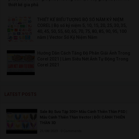
thiết kế gia phả
THIẾT KẾ BIỂU TƯỢNG BỘ SỐ NĂM KỶ NIỆM
COREL | Bộ số kỷ niệm 5, 10, 15, 20, 25, 30, 35,
40, 45, 50, 55, 60, 65, 70, 75, 80, 85, 90, 95, 100
năm | Vector Số Kỷ Niệm Năm
Hướng Dẫn Cách Tăng Độ Phân Giải Ảnh Trong
Corel 2021 | Làm Siêu Nét Ảnh Tự Động Trong
Corel 2021
LATEST POSTS
Sale Bộ Sưu Tập 300+ Mẫu Cánh Thiên Thần PSD |
Mẫu Cánh Thiên Thần Vector | ĐÔI CÁNH THIÊN
THẦN 3D
21/08/2023 - 0 Comments