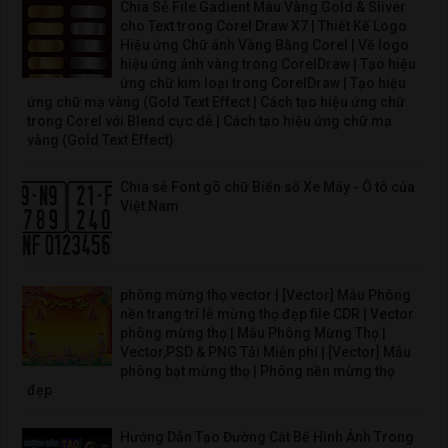
Chia Sẻ File Gadient Màu Vàng Gold & Sliver
cho Text trong Corel Draw X7 | Thiết Kế Logo
Hiệu ứng Chữ ánh Vàng Bằng Corel | Vẽ logo
hiệu ứng ánh vàng trong CorelDraw | Tạo hiệu
ứng chữ kim loại trong CorelDraw | Tạo hiệu
ứng chữ mạ vàng (Gold Text Effect | Cách tạo hiệu ứng chữ
trong Corel với Blend cực dễ | Cách tạo hiệu ứng chữ mạ
vàng (Gold Text Effect)
Chia sẻ Font gõ chữ Biển số Xe Máy - Ô tô của
Việt Nam
phông mừng thọ vector | [Vector] Mẫu Phông
nền trang trí lễ mừng thọ đẹp file CDR | Vector
phông mừng thọ | Mẫu Phông Mừng Thọ |
Vector,PSD & PNG Tải Miễn phí | [Vector] Mẫu
phông bạt mừng thọ | Phông nền mừng thọ
đẹp
Hướng Dẫn Tạo Đường Cắt Bế Hình Ảnh Trong