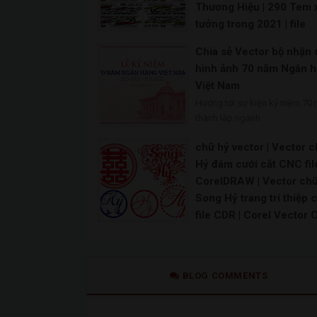
Thương Hiệu | 290 Tem 
tưởng trong 2021 | file
vector tem xe – share fi
Chia sẻ Vector bộ nhận 
vector miễn phí | downl
hình ảnh 70 năm Ngân 
tem xe vector [Share] –
Việt Nam
share file vector miễn ph
Hướng tới sự kiện kỷ niệm 70
file vector tem xe – sha
thành lập ngành
file thiết kế vector | Vec
Decal Dán Tem Ô Tô, Xe
chữ hỷ vector | Vector 
Bán Tải | Mẫu decal Ôtô
Hỷ đám cưới cắt CNC fil
Tem xe oto vector File corel tem xe máy File th
CorelDRAW | Vector ch
Song Hỷ trang trí thiệp 
file CDR | Corel Vector 
Hỷ Trang Trí Lễ Cưới, T
Cưới | Chữ Hỷ Hình ảnh
| Vector và các tập tin 
BLOG COMMENTS
Chữ song hỷ file corel Chữ hỷ tròn vector Chữ h