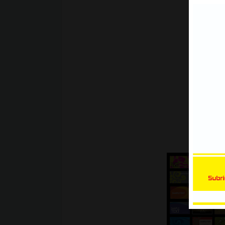
Xe Bán Tải | Mẫu decal Ôtô