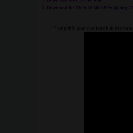
3. Download file PSD các loại
4. Download file Thiết kế Mẫu Biển Quảng C
| Trong thời gian chờ load link hãy bấ