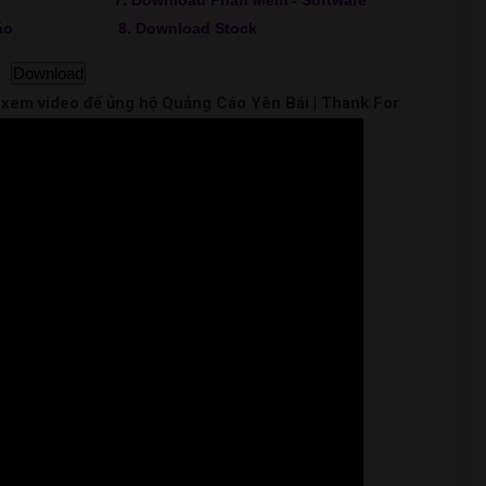
7. Download Phần Mềm - Software
áo
8. Download Stock
Download
m xem video để ủng hộ Quảng Cáo Yên Bái | Thank For