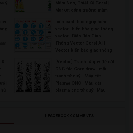
xe ý
Mầm Non, Thiết Kế Corel |
Market cổng trường mầm
le
non - Vườn cổ tích CDR x7|
diện
biển cảnh báo nguy hiểm
oad
cổng vườn cổ tích mầm non
hàng
vector | biển báo giao thông
| 52 Thiết kế thi công vườn
vector | Biển Báo Giao
í |
cổ tích ý tưởng trong 2021 |
Thông Vector Corel AI |
 năm
re
Cổng vườn cổ tích - Đồ chơi
Vector biển báo giao thông
tor
giá rẻ | tượng vườn cổ tích
miễn phí | Biển báo chỉ
trường mầm non |
chữ
[Vector] Tranh tứ quý để cắt
đường vector file
Mô hình vườn cổ tích trường mầm non Hình ảnh vư
e
CNC file Coreldraw | mẫu
CorelDRAW | Vector biển
ữ
tranh tứ quý - Máy cắt
báo giao thông cdr | Vector
cưới
Plasma CNC | Mẫu cắt
biển báo giao thông thiết kế
Chữ
plasma cnc tứ quý | Mẫu
file corel 12
hiệp
Chạm Khắc tranh Tứ quý |
Biển báo giao thông vector Biển báo giao thông
 PNG
Bộ tranh tứ quý cắt CNC đẹp
PSD
file vector CorelDRAW
FACEBOOK COMMENTS
CNC tranh tứ quý Tùng Cúc Trúc Mai đẹp cắt bằng