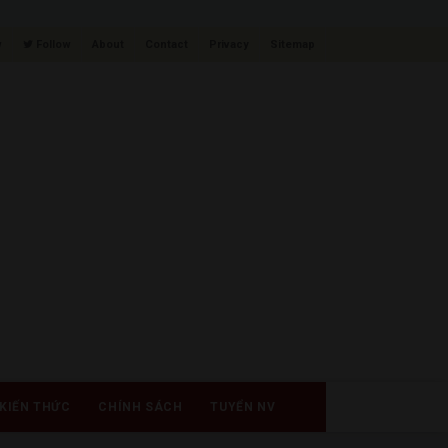
w
Follow
About
Contact
Privacy
Sitemap
KIẾN THỨC
CHÍNH SÁCH
TUYỂN NV