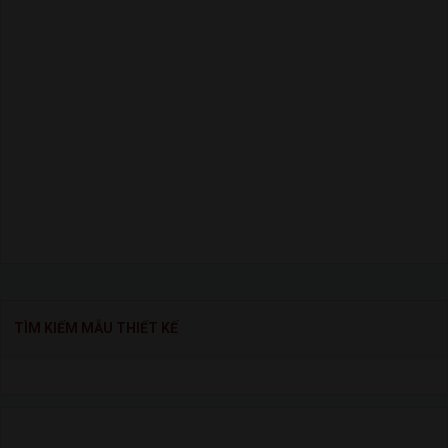
TÌM KIẾM MẪU THIẾT KẾ