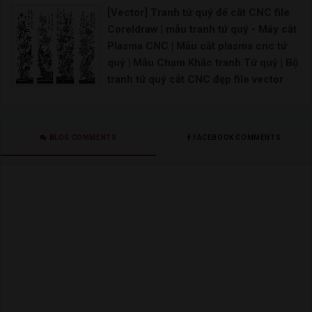
vector [Share] – share file vector miễn
[Vector] Tranh tứ quý để cắt CNC file
phí | file vector tem xe – share file thiết
Coreldraw | mẫu tranh tứ quý - Máy cắt
kế vector | Vector Decal Dán Tem Ô Tô,
Plasma CNC | Mẫu cắt plasma cnc tứ
Xe Bán Tải | Mẫu decal Ôtô
quý | Mẫu Chạm Khắc tranh Tứ quý | Bộ
Tem xe oto vector File corel tem xe máy File thi
tranh tứ quý cắt CNC đẹp file vector
CorelDRAW
CNC tranh tứ quý Tùng Cúc Trúc Mai đẹp cắt bằng
BLOG COMMENTS
FACEBOOK COMMENTS