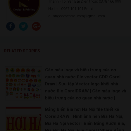
Thành - Tp. Yên Bái Điện thoại: 0378 166 999
Hotline: 0967 101 101 Email:
quangcaoyenbai.com@gmail.com
RELATED STORIES
Các mẫu logo và biểu trưng của cơ
quan nhà nước file vector CDR Corel
Draw | Sưu tập Vector logo khối nhà
nước file CorelDRAW | Các mẫu logo và
biểu trưng của cơ quan nhà nước |
Vector logo các loại nhà nước việt nam
Bảng biển Bia hơi Hà Nội file thiết kế
Logo Hội liên hiệp phụ nữ Việt Nam Vector Lo
CorelDRAW | Hình ảnh nền Bia Hà Nội,
Bia Hà Nội vector | Biển Bảng Vườn Bia,
Bia Hơi Hà Nội, File Corel | Share Bảng