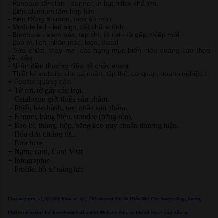
- Paneaux tấm lớn - banner, in bạt hiflex khổ lớn.
- Biển alumium tấm hợp kim
- Biển Đồng ăn mòn, Inox ăn mòn
- Module led - led sign, cắt chữ vi tính
- Brochure - sách báo, tạp chí, tờ rơi - tờ gấp, thiếp mời
- Bao bì, lịch, nhãn mác, logo, decal
- Sửa chữa, thay mới các hạng mục biển hiệu quảng cáo theo
yêu cầu
- Nhận diện thương hiệu, tổ chức event
- Thiết kế website cho cá nhân, tập thể, cơ quan, doanh nghiệp./.
+ Poster quảng cáo
+ Tờ rơi, tờ gấp các loại.
+ Catalogue giới thiệu sản phẩm.
+ Phiếu bảo hành, tem nhãn sản phẩm.
+ Banner, bảng hiệu, standee (băng rôn).
+ Bao bì, thùng, hộp, băng keo quy chuẩn thương hiệu.
+ Hóa đơn chứng từ,..
+ Brochure
+ Name card, Card Visit
+ Infographic
+ Profile, hồ sơ năng lực
Free vectors, +1,363,000 files in .AI, .EPS format.Tải Về Miễn Phí Các Vector Png, Vectơ,
PSD,Free vector for free download about.Website chia sẻ file đồ họa hàng đầu tại