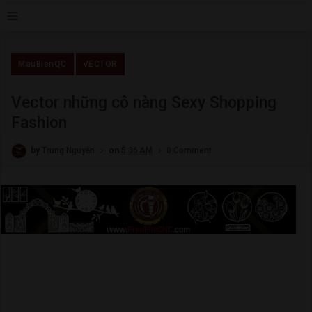
≡
MauBienQC
VECTOR
Vector những cô nàng Sexy Shopping
Fashion
by
Trung Nguyễn
on
5:36 AM
0 Comment