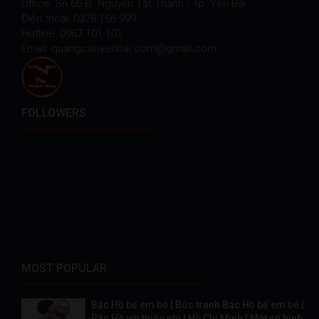
Office: Sn 66 Đ. Nguyễn Tất Thành - Tp. Yên Bái
Điện thoại: 0378 166 999
Hotline: 0967 101 101
Email: quangcaoyenbai.com@gmail.com
FOLLOWERS
MOST POPULAR
Bác Hồ bế em bé | Bức tranh Bác Hồ bế em bé |
Bác Hồ với thiếu nhi | Hồ Chí Minh | Một số hình