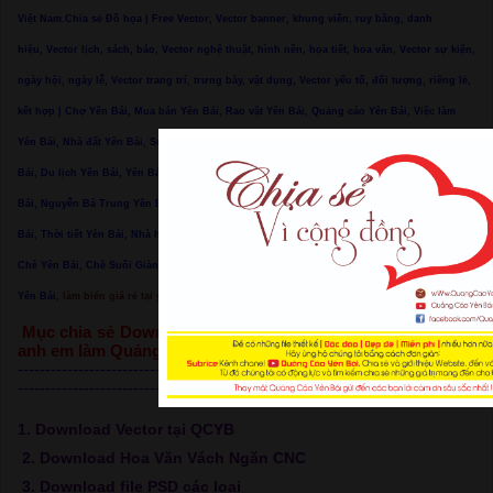
Việt Nam.Chia sẻ Đồ họa | Free Vector, Vector banner, khung viền, ruy băng, danh
hiệu, Vector lịch, sách, báo, Vector nghệ thuật, hình nền, họa tiết, hoa văn, Vector sự kiện,
ngày hội, ngày lễ, Vector trang trí, trưng bày, vật dụng, Vector yếu tố, đối tượng, riêng lẻ,
kết hợp | Chợ Yên Bái, Mua bán Yên Bái, Rao vặt Yên Bái, Quảng cáo Yên Bái, Việc làm
Yên Bái, Nhà đất Yên Bái, Sự kiện Yên Bái, Cưới hỏi Yên Bái, Đặc Sản Yên Bái, Gái Yên
Bái, Du lịch Yên Bái, Yên Bái, Mù Cang Chải, Ruộc bậc thang Yên Bái, Trung Nguyễn Yên
Bái, Nguyễn Bá Trung Yên Bái, Quảng cáo Trung Nguyễn, Con người Yên Bái, Báo Yên
Bái, Thời tiết Yên Bái, Nhà hàng Yên Bái, Coffee Yên Bái, Bar Yên Bái, Karaoke Yên Bái,
Chè Yên Bái, Chè Suối Giàng Yên Bái, Tào mèo Yên Bái, Biển hiệu Yên Bái, Trường học
Yên Bái,
làm biển giá rẻ tại yên bái, 0967 101 101, 0378 166 999
Mục chia sẻ Download dữ liệu, các file thiết kế đồ họa cho
anh em làm Quảng cáo Đồ họa
-----------------------------------------------------------------------------------
-----------------------------------
1. Download Vector tại QCYB
2. Download Hoa Văn Vách Ngăn CNC
3. Download file PSD các loại