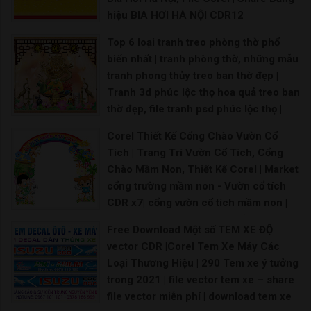
hiệu BIA HƠI HÀ NỘI CDR12
Bảng hiệu bia hơi hà nội – Free Vector CD
Top 6 loại tranh treo phòng thờ phổ
biến nhất | tranh phòng thờ, những mẫu
tranh phong thủy treo ban thờ đẹp |
Tranh 3d phúc lộc thọ hoa quả treo ban
thờ đẹp, file tranh psd phúc lộc thọ |
Tranh 3d phúc lộc thọ hoa quả treo ban
Corel Thiết Kế Cổng Chào Vườn Cổ
thờ đẹp
Tích | Trang Trí Vườn Cổ Tích, Cổng
Bộ tranh thờ to tiên Tranh bàn thờ gia tiên Tr
Chào Mầm Non, Thiết Kế Corel | Market
cổng trường mầm non - Vườn cổ tích
CDR x7| cổng vườn cổ tích mầm non |
52 Thiết kế thi công vườn cổ tích ý
Free Download Một số TEM XE ĐỘ
tưởng trong 2021 | Cổng vườn cổ tích -
vector CDR |Corel Tem Xe Máy Các
Đồ chơi giá rẻ | tượng vườn cổ tích
Loại Thương Hiệu | 290 Tem xe ý tưởng
trường mầm non |
trong 2021 | file vector tem xe – share
Mô hình vườn cổ tích trường mầm non Hình ảnh vư
file vector miễn phí | download tem xe