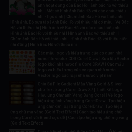
ảnh hoạt động của Bác Hồ | ảnh bác hồ với thiếu
nhi | Một số hình ảnh Bác Hồ với các cháu thiếu
nhi - học sinh | Chùm ảnh Bác Hồ với thiếu nhi |
Hình ảnh, Bộ sưu tập | Ảnh Bác Hồ với thiếu nhi có màu | Vẽ Bác
Hồ với thiếu nhi | Hình ảnh về Bác Hồ với các cháu thiếu nhi |
Hình ảnh Bác Hồ với thiếu nhi | Hình ảnh Bác với thiếu nhi |
Chùm ảnh Bác Hồ với thiếu nhi | Hình ảnh Bác Hồ với thiếu niên
nhi đồng | Hình Bác Hồ với thiếu nhi
Các mẫu logo và biểu trưng của cơ quan nhà
nước file vector CDR Corel Draw | Sưu tập Vector
logo khối nhà nước file CorelDRAW | Các mẫu
logo và biểu trưng của cơ quan nhà nước |
Vector logo các loại nhà nước việt nam
Chia Sẻ File Gadient Màu Vàng Gold & Sliver
cho Text trong Corel Draw X7 | Thiết Kế Logo
Hiệu ứng Chữ ánh Vàng Bằng Corel | Vẽ logo
hiệu ứng ánh vàng trong CorelDraw | Tạo hiệu
ứng chữ kim loại trong CorelDraw | Tạo hiệu
ứng chữ mạ vàng (Gold Text Effect | Cách tạo hiệu ứng chữ
trong Corel với Blend cực dễ | Cách tạo hiệu ứng chữ mạ vàng
(Gold Text Effect)
Chia sẻ Font gõ chữ Biển số Xe Máy - Ô tô của