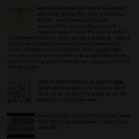
Một vài mẫu thiết kế Gia Phả file CorelDRAW |
Mẫu vecter gia phả | file vector gia phả đẹp
[Share] – share file vector miễn phí |
download mẫu gia phả dòng họ [share] –
share file vector | Vector Phả Đồ | file vector
gia phả đẹp [Share] | file vector gia phả đẹp [Share] – chia sẻ
tài liệu | vector gia phả file corel | share file mẫu vector |
Vector gia phả file corel | Download vector gia phả | Mẫu
cuốn thư gia phả vector | Vector sơ đồ gia phả | Mẫu bìa gia
phả | File vector gia phả | Hướng dẫn tạo cây gia phả | Xin file
thiết kế gia phả
THIẾT KẾ BIỂU TƯỢNG BỘ SỐ NĂM KỶ NIỆM
COREL | Bộ số kỷ niệm 5, 10, 15, 20, 25, 30, 35,
40, 45, 50, 55, 60, 65, 70, 75, 80, 85, 90, 95, 100
năm | Vector Số Kỷ Niệm Năm
Hướng Dẫn Cách Tăng Độ Phân Giải Ảnh Trong
Corel 2021 | Làm Siêu Nét Ảnh Tự Động Trong
Corel 2021