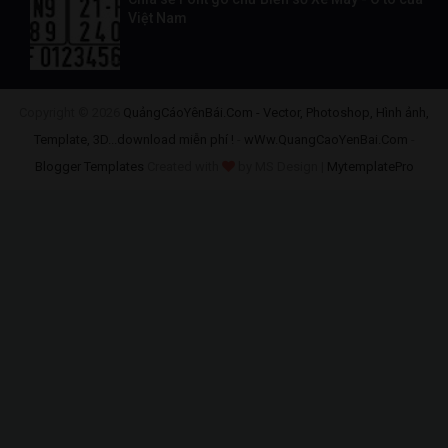
Việt Nam
Copyright ©
2026
QuảngCáoYênBái.Com - Vector, Photoshop, Hình ảnh,
Template, 3D...download miễn phí !
-
wWw.QuangCaoYenBai.Com
-
Blogger Templates
Created with
by MS Design |
MytemplatePro