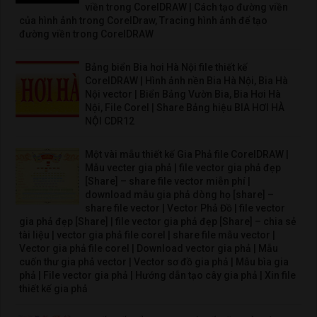
viền trong CorelDRAW | Cách tạo đường viền
của hình ảnh trong CorelDraw, Tracing hình ảnh để tạo
đường viền trong CorelDRAW
Bảng biển Bia hơi Hà Nội file thiết kế
CorelDRAW | Hình ảnh nền Bia Hà Nội, Bia Hà
Nội vector | Biển Bảng Vườn Bia, Bia Hơi Hà
Nội, File Corel | Share Bảng hiệu BIA HƠI HÀ
NỘI CDR12
Một vài mẫu thiết kế Gia Phả file CorelDRAW |
Mẫu vecter gia phả | file vector gia phả đẹp
[Share] – share file vector miễn phí |
download mẫu gia phả dòng họ [share] –
share file vector | Vector Phả Đồ | file vector
gia phả đẹp [Share] | file vector gia phả đẹp [Share] – chia sẻ
tài liệu | vector gia phả file corel | share file mẫu vector |
Vector gia phả file corel | Download vector gia phả | Mẫu
cuốn thư gia phả vector | Vector sơ đồ gia phả | Mẫu bìa gia
phả | File vector gia phả | Hướng dẫn tạo cây gia phả | Xin file
thiết kế gia phả