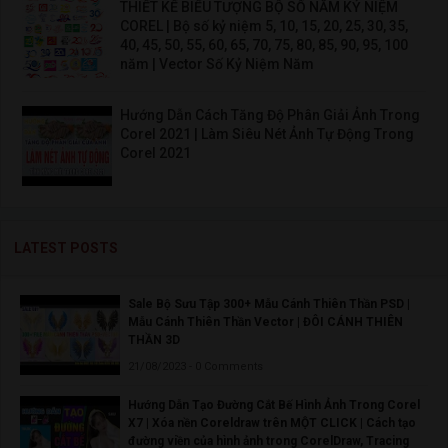
THIẾT KẾ BIỂU TƯỢNG BỘ SỐ NĂM KỶ NIỆM
COREL | Bộ số kỷ niệm 5, 10, 15, 20, 25, 30, 35,
40, 45, 50, 55, 60, 65, 70, 75, 80, 85, 90, 95, 100
năm | Vector Số Kỷ Niệm Năm
Hướng Dẫn Cách Tăng Độ Phân Giải Ảnh Trong
Corel 2021 | Làm Siêu Nét Ảnh Tự Động Trong
Corel 2021
LATEST POSTS
Sale Bộ Sưu Tập 300+ Mẫu Cánh Thiên Thần PSD |
Mẫu Cánh Thiên Thần Vector | ĐÔI CÁNH THIÊN
THẦN 3D
21/08/2023 - 0 Comments
Hướng Dẫn Tạo Đường Cắt Bế Hình Ảnh Trong Corel
X7 | Xóa nền Coreldraw trên MỘT CLICK | Cách tạo
đường viền của hình ảnh trong CorelDraw, Tracing