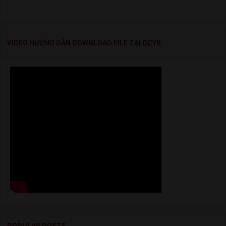
VIDEO HƯỚNG DẪN DOWNLOAD FILE TẠI QCYB
POPULAR POSTS