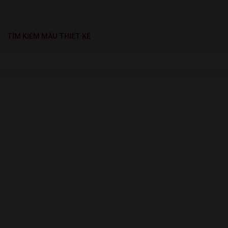
TÌM KIẾM MẪU THIẾT KẾ