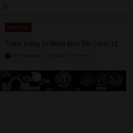
≡
MauBienQC
Tranh trang trí Mầm Non file Corel 12
by
Trung Nguyễn
on
6:35 AM
0 Comment