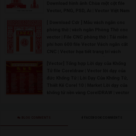
Download hình ảnh Chùa một cột file
Vector, PNG, PSD, Ai | Vector Việt Nam
- tháp chùa, nhà thờ
[ Download Cdr ] Mẫu vách ngăn cnc
Vector chùa Vector nhà rông Tháp Rùa vector Kh
phòng thờ | vách ngăn Phòng Thờ cnc
vector | File CNC phòng thờ | Tải miễn
phí hơn 600 file Vector Vách ngăn cắt
CNC | Vector họa tiết trang trí vách
ngăn file CDR CorelDraw | [Download
[Vector] Tổng hợp Lời dạy của Khổng
Free] Tổng hợp mẫu file vector hoa văn
Tử file Coreldraw | Vector lời dạy của
cắt CNC
đức Khổng Tử | Lời Dạy Của Khổng Tử,
Hoa văn CNC vector corel File CNC 2D Mẫu CNC 2
Thiết Kế Corel 10 | Market Lời dạy của
khổng tử nền vàng CorelDRAW | vector
lời dạy khổng tử
VECTOR LỜI DẠY KHỔNG TỬ CDR - Vector lời dạy củ
BLOG COMMENTS
FACEBOOK COMMENTS