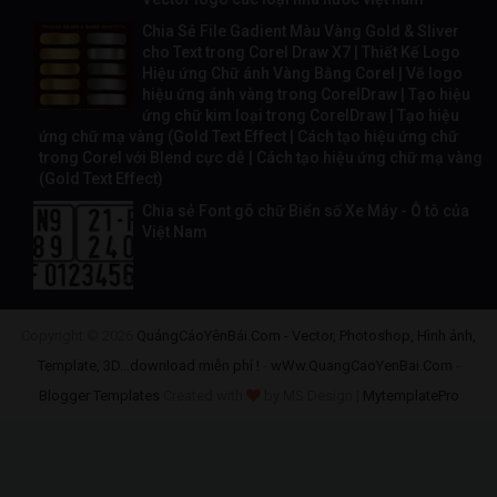
Chia Sẻ File Gadient Màu Vàng Gold & Sliver
cho Text trong Corel Draw X7 | Thiết Kế Logo
Hiệu ứng Chữ ánh Vàng Bằng Corel | Vẽ logo
hiệu ứng ánh vàng trong CorelDraw | Tạo hiệu
ứng chữ kim loại trong CorelDraw | Tạo hiệu
ứng chữ mạ vàng (Gold Text Effect | Cách tạo hiệu ứng chữ
trong Corel với Blend cực dễ | Cách tạo hiệu ứng chữ mạ vàng
(Gold Text Effect)
Chia sẻ Font gõ chữ Biển số Xe Máy - Ô tô của
Việt Nam
Copyright ©
2026
QuảngCáoYênBái.Com - Vector, Photoshop, Hình ảnh,
Template, 3D...download miễn phí !
-
wWw.QuangCaoYenBai.Com
-
Blogger Templates
Created with
by MS Design |
MytemplatePro