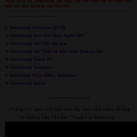
Mục chia sẻ Download dữ liệu, các file thiết kế đồ họa cho
anh em làm Quảng cáo Đồ họa
-----------------------------------------------------------------------------------
-----------------------------------
1. Download Vector tại QCYB
2. Download Hoa Văn Vách Ngăn CNC
3. Download file PSD các loại
4. Download file Thiết kế Mẫu Biển Quảng Cáo
5. Download Tranh 3D
6. Download Template
7. Download Phần Mềm - Software
8. Download Stock
Link Down >>>> Google Driver
| Trong thời gian chờ load link hãy bấm xem video để ủng
hộ Quảng Cáo Yên Bái | Thank For Watching |