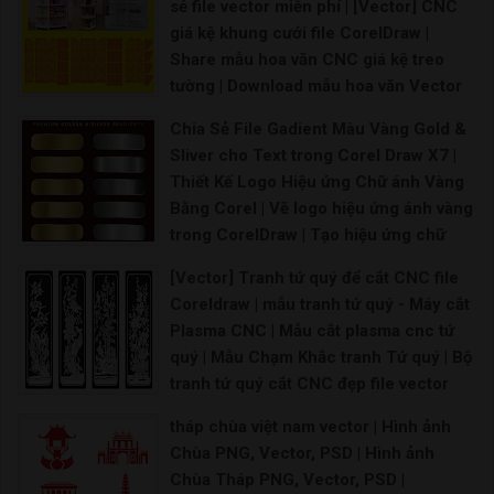
sẻ file vector miễn phí | [Vector] CNC
giá kệ khung cưới file CorelDraw |
Share mẫu hoa văn CNC giá kệ treo
tường | Download mẫu hoa văn Vector
CNC
Chia Sẻ File Gadient Màu Vàng Gold &
Vector CNC tứ quý Hoa văn CNC file corel File
Sliver cho Text trong Corel Draw X7 |
Thiết Kế Logo Hiệu ứng Chữ ánh Vàng
Bằng Corel | Vẽ logo hiệu ứng ánh vàng
trong CorelDraw | Tạo hiệu ứng chữ
kim loại trong CorelDraw | Tạo hiệu ứng
[Vector] Tranh tứ quý để cắt CNC file
chữ mạ vàng (Gold Text Effect | Cách
Coreldraw | mẫu tranh tứ quý - Máy cắt
tạo hiệu ứng chữ trong Corel với Blend
Plasma CNC | Mẫu cắt plasma cnc tứ
cực dễ | Cách tạo hiệu ứng chữ mạ
quý | Mẫu Chạm Khắc tranh Tứ quý | Bộ
vàng (Gold Text Effect)
tranh tứ quý cắt CNC đẹp file vector
Vẽ logo ánh chữ vàng bằng Corel, học corel onlin
CorelDRAW
tháp chùa việt nam vector | Hình ảnh
CNC tranh tứ quý Tùng Cúc Trúc Mai đẹp cắt bằng
Chùa PNG, Vector, PSD | Hình ảnh
Chùa Tháp PNG, Vector, PSD |