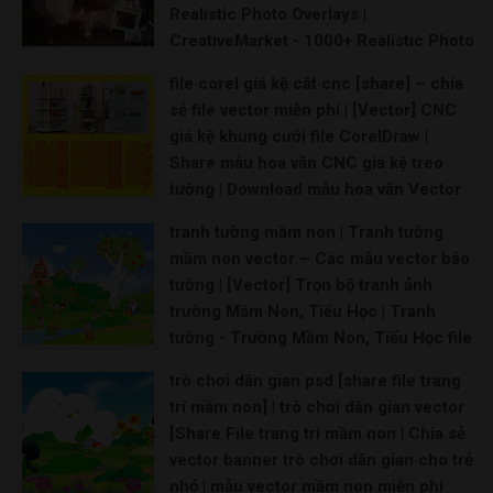
Realistic Photo Overlays |
CreativeMarket - 1000+ Realistic Photo
Overlays
file corel giá kệ cắt cnc [share] – chia
overlays for photoshop sunbeam overlay photo ove
sẻ file vector miễn phí | [Vector] CNC
giá kệ khung cưới file CorelDraw |
Share mẫu hoa văn CNC giá kệ treo
tường | Download mẫu hoa văn Vector
CNC
tranh tường mầm non | Tranh tường
Vector CNC tứ quý Hoa văn CNC file corel File
mầm non vector – Các mẫu vector báo
tường | [Vector] Trọn bộ tranh ảnh
trường Mầm Non, Tiểu Học | Tranh
tường - Trường Mầm Non, Tiểu Học file
CorelDRAW | Chia sẻ file Corel 12 + Ai
trò chơi dân gian psd [share file trang
tranh tường mầm non - trang trí khu vui
trí mầm non] | trò chơi dân gian vector
chơi
[Share File trang trí mầm non | Chia sẻ
Phong Mầm non vector Vector mầm non File corel
vector banner trò chơi dân gian cho trẻ
nhỏ | mẫu vector mầm non miễn phí