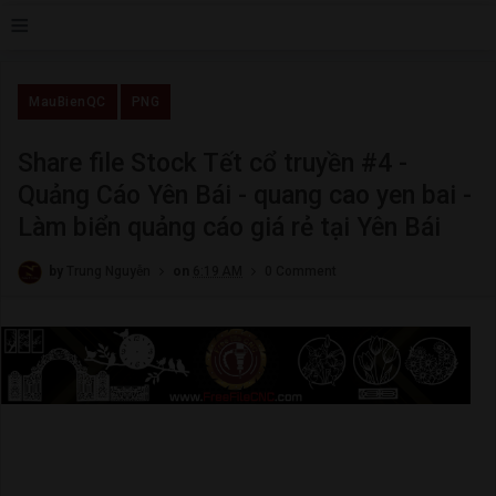
≡
MauBienQC
PNG
Share file Stock Tết cổ truyền #4 -
Quảng Cáo Yên Bái - quang cao yen bai -
Làm biển quảng cáo giá rẻ tại Yên Bái
by
Trung Nguyễn
on
6:19 AM
0 Comment