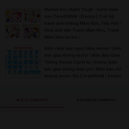
[share vector trò chơi dân gian
Market Góc Nghệ Thuật - tranh mầm
tranh tường mầm non | Tranh tường mầm non vecto
non CorelDRAW | [Vector] Trọn bộ
tranh ảnh trường Mầm Non, Tiểu Học |
Hình ảnh nền Tranh Mầm Non, Tranh
Mầm Non vector |
Vẽ tranh mầm non đơn giản | Tranh mầm non sáng
biển cảnh báo nguy hiểm vector | biển
báo giao thông vector | Biển Báo Giao
Thông Vector Corel AI | Vector biển
báo giao thông miễn phí | Biển báo chỉ
đường vector file CorelDRAW | Vector
biển báo giao thông cdr | Vector biển
báo giao thông thiết kế file corel 12
Biển báo giao thông vector Biển báo giao thông
BLOG COMMENTS
FACEBOOK COMMENTS