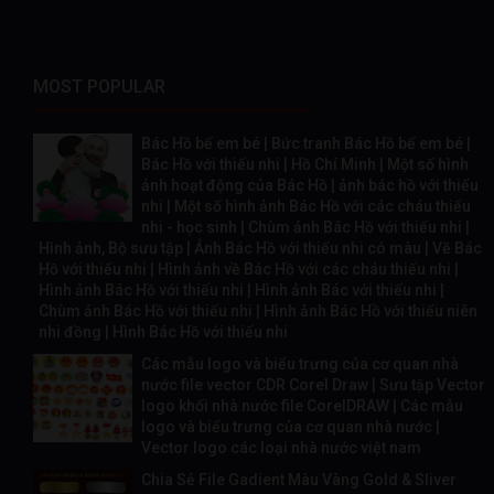
MOST POPULAR
Bác Hồ bế em bé | Bức tranh Bác Hồ bế em bé |
Bác Hồ với thiếu nhi | Hồ Chí Minh | Một số hình
ảnh hoạt động của Bác Hồ | ảnh bác hồ với thiếu
nhi | Một số hình ảnh Bác Hồ với các cháu thiếu
nhi - học sinh | Chùm ảnh Bác Hồ với thiếu nhi |
Hình ảnh, Bộ sưu tập | Ảnh Bác Hồ với thiếu nhi có màu | Vẽ Bác
Hồ với thiếu nhi | Hình ảnh về Bác Hồ với các cháu thiếu nhi |
Hình ảnh Bác Hồ với thiếu nhi | Hình ảnh Bác với thiếu nhi |
Chùm ảnh Bác Hồ với thiếu nhi | Hình ảnh Bác Hồ với thiếu niên
nhi đồng | Hình Bác Hồ với thiếu nhi
Các mẫu logo và biểu trưng của cơ quan nhà
nước file vector CDR Corel Draw | Sưu tập Vector
logo khối nhà nước file CorelDRAW | Các mẫu
logo và biểu trưng của cơ quan nhà nước |
Vector logo các loại nhà nước việt nam
Chia Sẻ File Gadient Màu Vàng Gold & Sliver