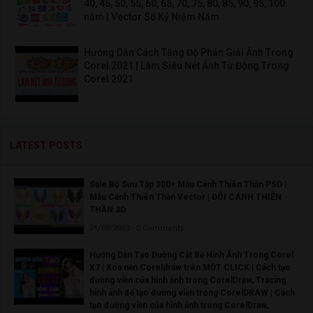
40, 45, 50, 55, 60, 65, 70, 75, 80, 85, 90, 95, 100
năm | Vector Số Kỷ Niệm Năm
Hướng Dẫn Cách Tăng Độ Phân Giải Ảnh Trong
Corel 2021 | Làm Siêu Nét Ảnh Tự Động Trong
Corel 2021
LATEST POSTS
Sale Bộ Sưu Tập 300+ Mẫu Cánh Thiên Thần PSD |
Mẫu Cánh Thiên Thần Vector | ĐÔI CÁNH THIÊN
THẦN 3D
21/08/2023 - 0 Comments
Hướng Dẫn Tạo Đường Cắt Bế Hình Ảnh Trong Corel
X7 | Xóa nền Coreldraw trên MỘT CLICK | Cách tạo
đường viền của hình ảnh trong CorelDraw, Tracing
hình ảnh để tạo đường viền trong CorelDRAW | Cách
tạo đường viền của hình ảnh trong CorelDraw,