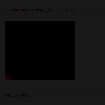
VIDEO HƯỚNG DẪN DOWNLOAD FILE TẠI QCYB
POPULAR POSTS