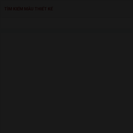
TÌM KIẾM MẪU THIẾT KẾ