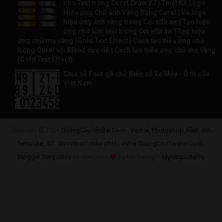
cho Text trong Corel Draw X7 | Thiết Kế Logo
Hiệu ứng Chữ ánh Vàng Bằng Corel | Vẽ logo
hiệu ứng ánh vàng trong CorelDraw | Tạo hiệu
ứng chữ kim loại trong CorelDraw | Tạo hiệu
ứng chữ mạ vàng (Gold Text Effect | Cách tạo hiệu ứng chữ
trong Corel với Blend cực dễ | Cách tạo hiệu ứng chữ mạ vàng
(Gold Text Effect)
Chia sẻ Font gõ chữ Biển số Xe Máy - Ô tô của
Việt Nam
Copyright ©
2026
QuảngCáoYênBái.Com - Vector, Photoshop, Hình ảnh,
Template, 3D...download miễn phí !
-
wWw.QuangCaoYenBai.Com
-
Blogger Templates
Created with
by MS Design |
MytemplatePro