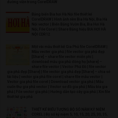
đường viền trong CorelDRAW
Bảng biển Bia hơi Hà Nội file thiết kế
CorelDRAW | Hình ảnh nền Bia Hà Nội, Bia Hà
Nội vector | Biển Bảng Vườn Bia, Bia Hơi Hà
Nội, File Corel | Share Bảng hiệu BIA HƠI HÀ
NỘI CDR12
Một vài mẫu thiết kế Gia Phả file CorelDRAW |
Mẫu vecter gia phả | file vector gia phả đẹp
[Share] – share file vector miễn phí |
download mẫu gia phả dòng họ [share] –
share file vector | Vector Phả Đồ | file vector
gia phả đẹp [Share] | file vector gia phả đẹp [Share] – chia sẻ
tài liệu | vector gia phả file corel | share file mẫu vector |
Vector gia phả file corel | Download vector gia phả | Mẫu
cuốn thư gia phả vector | Vector sơ đồ gia phả | Mẫu bìa gia
phả | File vector gia phả | Hướng dẫn tạo cây gia phả | Xin file
thiết kế gia phả
THIẾT KẾ BIỂU TƯỢNG BỘ SỐ NĂM KỶ NIỆM
COREL | Bộ số kỷ niệm 5, 10, 15, 20, 25, 30, 35,