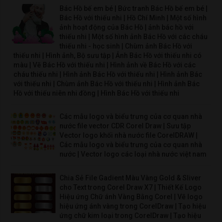
Bác Hồ bế em bé | Bức tranh Bác Hồ bế em bé |
Bác Hồ với thiếu nhi | Hồ Chí Minh | Một số hình
ảnh hoạt động của Bác Hồ | ảnh bác hồ với
thiếu nhi | Một số hình ảnh Bác Hồ với các cháu
thiếu nhi - học sinh | Chùm ảnh Bác Hồ với
thiếu nhi | Hình ảnh, Bộ sưu tập | Ảnh Bác Hồ với thiếu nhi có
màu | Vẽ Bác Hồ với thiếu nhi | Hình ảnh về Bác Hồ với các
cháu thiếu nhi | Hình ảnh Bác Hồ với thiếu nhi | Hình ảnh Bác
với thiếu nhi | Chùm ảnh Bác Hồ với thiếu nhi | Hình ảnh Bác
Hồ với thiếu niên nhi đồng | Hình Bác Hồ với thiếu nhi
Các mẫu logo và biểu trưng của cơ quan nhà
nước file vector CDR Corel Draw | Sưu tập
Vector logo khối nhà nước file CorelDRAW |
Các mẫu logo và biểu trưng của cơ quan nhà
nước | Vector logo các loại nhà nước việt nam
Chia Sẻ File Gadient Màu Vàng Gold & Sliver
cho Text trong Corel Draw X7 | Thiết Kế Logo
Hiệu ứng Chữ ánh Vàng Bằng Corel | Vẽ logo
hiệu ứng ánh vàng trong CorelDraw | Tạo hiệu
ứng chữ kim loại trong CorelDraw | Tạo hiệu