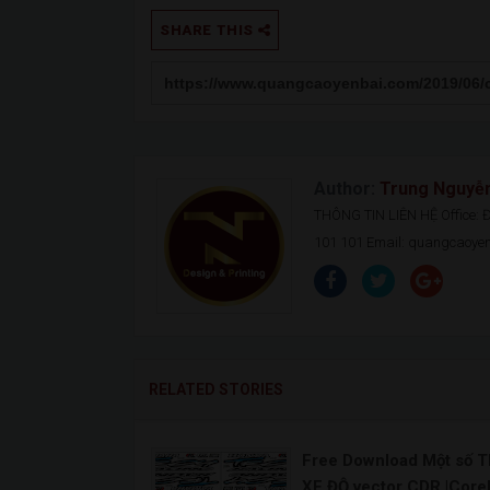
SHARE THIS
Author:
Trung Nguyễ
THÔNG TIN LIÊN HỆ Office: Đ.
101 101 Email: quangcaoy
RELATED STORIES
Free Download Một số 
XE ĐỘ vector CDR |Core