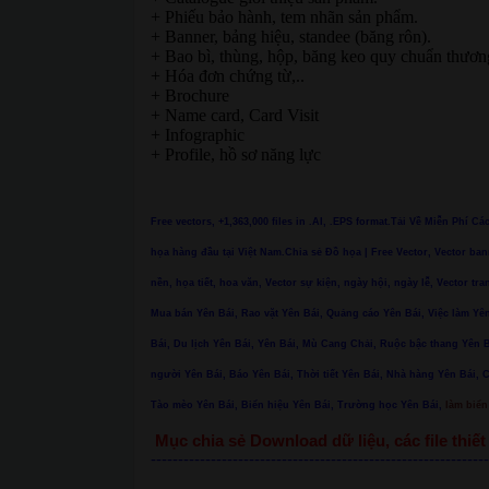
+ Phiếu bảo hành, tem nhãn sản phẩm.
+ Banner, bảng hiệu, standee (băng rôn).
+ Bao bì, thùng, hộp, băng keo quy chuẩn thươn
+ Hóa đơn chứng từ,..
+ Brochure
+ Name card, Card Visit
+ Infographic
+ Profile, hồ sơ năng lực
Free vectors, +1,363,000 files in .AI, .EPS format.Tải Về Miễn Phí C
họa hàng đầu tại Việt Nam.Chia sẻ Đồ họa | Free Vector, Vector ban
nền, họa tiết, hoa văn, Vector sự kiện, ngày hội, ngày lễ, Vector tra
Mua bán Yên Bái, Rao vặt Yên Bái, Quảng cáo Yên Bái, Việc làm Yên
Bái, Du lịch Yên Bái, Yên Bái, Mù Cang Chải, Ruộc bậc thang Yê
người Yên Bái, Báo Yên Bái, Thời tiết Yên Bái, Nhà hàng Yên Bái, 
Tào mèo Yên Bái, Biển hiệu Yên Bái, Trường học Yên Bái,
làm biển 
Mục chia sẻ Download dữ liệu, các file thi
--------------------------------------------------------------