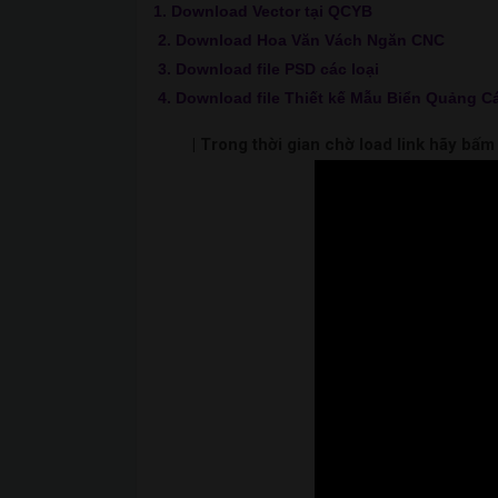
1. Download Vector tại QCYB
2. Download Hoa Văn Vách Ngăn CNC
3. Download file PSD các loại
4. Download file Thiết kế Mẫu Biển Quảng C
| Trong thời gian chờ load link hãy bấ