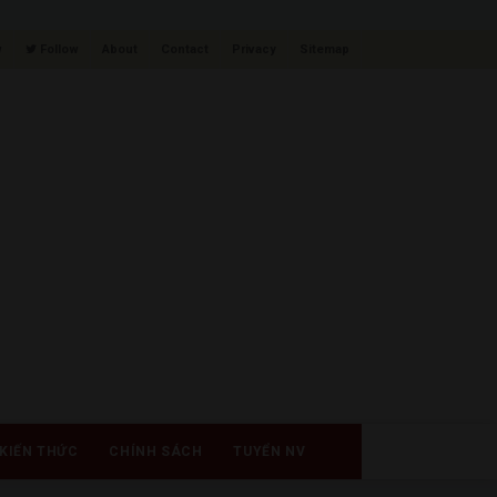
w
Follow
About
Contact
Privacy
Sitemap
KIẾN THỨC
CHÍNH SÁCH
TUYỂN NV