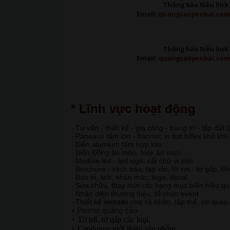
Thông báo Nếu link 
Email:
quangcaoyenbai.co
Thông báo Nếu link 
Email:
quangcaoyenbai.co
* Lĩnh vực hoạt động
- Tư vấn - thiết kế - gia công - trang trí - lắp đặ
- Paneaux tấm lớn - banner, in bạt hiflex khổ lớn.
- Biển alumium tấm hợp kim
- Biển Đồng ăn mòn, Inox ăn mòn
- Module led - led sign, cắt chữ vi tính
- Brochure - sách báo, tạp chí, tờ rơi - tờ gấp, th
- Bao bì, lịch, nhãn mác, logo, decal
- Sửa chữa, thay mới các hạng mục biển hiệu q
- Nhận diện thương hiệu, tổ chức event
- Thiết kế website cho cá nhân, tập thể, cơ quan
+ Poster quảng cáo
+ Tờ rơi, tờ gấp các loại.
+ Catalogue giới thiệu sản phẩm.