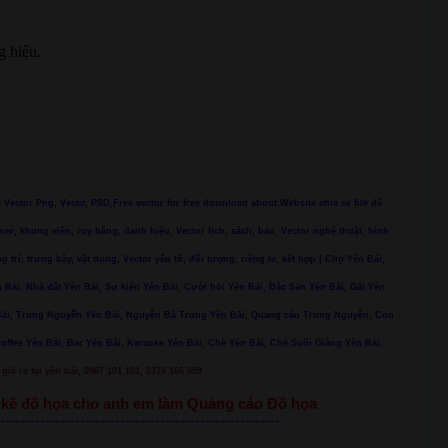
g hiệu.
ác Vector Png, Vectơ, PSD,Free vector for free download about.Website chia sẻ file đồ
ner, khung viền, ruy băng, danh hiệu, Vector lịch, sách, báo, Vector nghệ thuật, hình
ng trí, trưng bày, vật dụng, Vector yếu tố, đối tượng, riêng lẻ, kết hợp | Chợ Yên Bái,
 Bái, Nhà đất Yên Bái, Sự kiện Yên Bái, Cưới hỏi Yên Bái, Đặc Sản Yên Bái, Gái Yên
n Bái, Trung Nguyễn Yên Bái, Nguyễn Bá Trung Yên Bái, Quảng cáo Trung Nguyễn, Con
Coffee Yên Bái, Bar Yên Bái, Karaoke Yên Bái, Chè Yên Bái, Chè Suối Giàng Yên Bái,
giá rẻ tại yên bái, 0967 101 101, 0378 166 999
ết kế đồ họa cho anh em làm Quảng cáo Đồ họa
--------------------------------------------------------