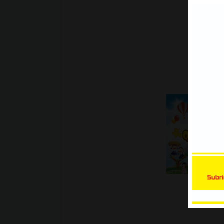
Xe Bán Tải | Mẫu decal Ôtô
Link 