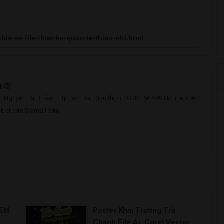
n
 Nguyễn Tất Thành - Tp. Yên Bái Điện thoại: 0378 166 999 Hotline: 0967
enbai.com@gmail.com
TEM
Poster Khai Trương Trà
l
Chanh File Ai, Corel Vector