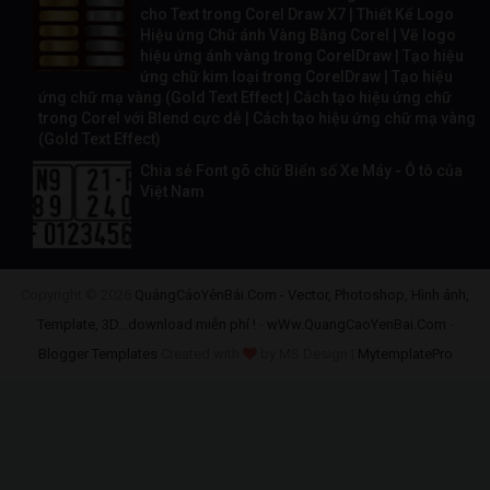
cho Text trong Corel Draw X7 | Thiết Kế Logo
Hiệu ứng Chữ ánh Vàng Bằng Corel | Vẽ logo
hiệu ứng ánh vàng trong CorelDraw | Tạo hiệu
ứng chữ kim loại trong CorelDraw | Tạo hiệu
ứng chữ mạ vàng (Gold Text Effect | Cách tạo hiệu ứng chữ
trong Corel với Blend cực dễ | Cách tạo hiệu ứng chữ mạ vàng
(Gold Text Effect)
Chia sẻ Font gõ chữ Biển số Xe Máy - Ô tô của
Việt Nam
Copyright ©
2026
QuảngCáoYênBái.Com - Vector, Photoshop, Hình ảnh,
Template, 3D...download miễn phí !
-
wWw.QuangCaoYenBai.Com
-
Blogger Templates
Created with
by MS Design |
MytemplatePro