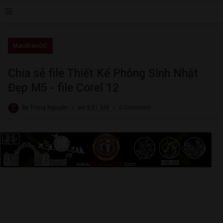
≡
MauBienQC
Chia sẻ file Thiết Kế Phông Sinh Nhật
Đẹp M5 - file Corel 12
by
Trung Nguyễn
on
9:51 AM
0 Comment