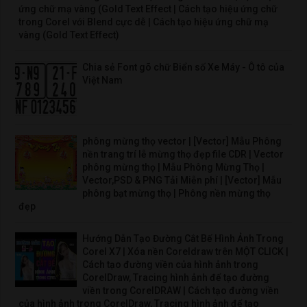
ứng chữ mạ vàng (Gold Text Effect | Cách tạo hiệu ứng chữ
trong Corel với Blend cực dễ | Cách tạo hiệu ứng chữ mạ
vàng (Gold Text Effect)
Chia sẻ Font gõ chữ Biển số Xe Máy - Ô tô của
Việt Nam
phông mừng thọ vector | [Vector] Mẫu Phông
nền trang trí lễ mừng thọ đẹp file CDR | Vector
phông mừng thọ | Mẫu Phông Mừng Thọ |
Vector,PSD & PNG Tải Miễn phí | [Vector] Mẫu
phông bạt mừng thọ | Phông nền mừng thọ
đẹp
Hướng Dẫn Tạo Đường Cắt Bế Hình Ảnh Trong
Corel X7 | Xóa nền Coreldraw trên MỘT CLICK |
Cách tạo đường viền của hình ảnh trong
CorelDraw, Tracing hình ảnh để tạo đường
viền trong CorelDRAW | Cách tạo đường viền
của hình ảnh trong CorelDraw, Tracing hình ảnh để tạo