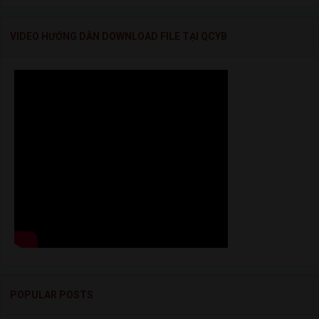
VIDEO HƯỚNG DẪN DOWNLOAD FILE TẠI QCYB
POPULAR POSTS