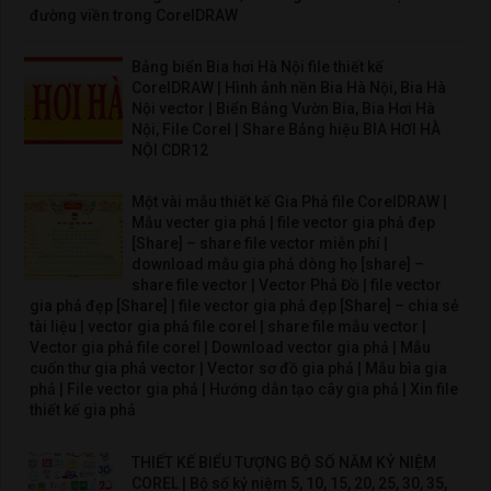
đường viền trong CorelDRAW
Bảng biển Bia hơi Hà Nội file thiết kế
CorelDRAW | Hình ảnh nền Bia Hà Nội, Bia Hà
Nội vector | Biển Bảng Vườn Bia, Bia Hơi Hà
Nội, File Corel | Share Bảng hiệu BIA HƠI HÀ
NỘI CDR12
Một vài mẫu thiết kế Gia Phả file CorelDRAW |
Mẫu vecter gia phả | file vector gia phả đẹp
[Share] – share file vector miễn phí |
download mẫu gia phả dòng họ [share] –
share file vector | Vector Phả Đồ | file vector
gia phả đẹp [Share] | file vector gia phả đẹp [Share] – chia sẻ
tài liệu | vector gia phả file corel | share file mẫu vector |
Vector gia phả file corel | Download vector gia phả | Mẫu
cuốn thư gia phả vector | Vector sơ đồ gia phả | Mẫu bìa gia
phả | File vector gia phả | Hướng dẫn tạo cây gia phả | Xin file
thiết kế gia phả
THIẾT KẾ BIỂU TƯỢNG BỘ SỐ NĂM KỶ NIỆM
COREL | Bộ số kỷ niệm 5, 10, 15, 20, 25, 30, 35,