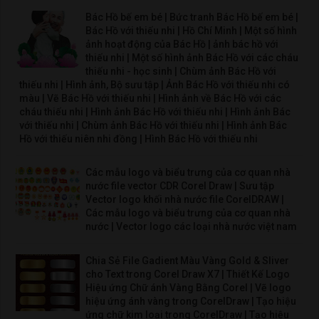
Bác Hồ bế em bé | Bức tranh Bác Hồ bế em bé |
Bác Hồ với thiếu nhi | Hồ Chí Minh | Một số hình
ảnh hoạt động của Bác Hồ | ảnh bác hồ với
thiếu nhi | Một số hình ảnh Bác Hồ với các cháu
thiếu nhi - học sinh | Chùm ảnh Bác Hồ với
thiếu nhi | Hình ảnh, Bộ sưu tập | Ảnh Bác Hồ với thiếu nhi có
màu | Vẽ Bác Hồ với thiếu nhi | Hình ảnh về Bác Hồ với các
cháu thiếu nhi | Hình ảnh Bác Hồ với thiếu nhi | Hình ảnh Bác
với thiếu nhi | Chùm ảnh Bác Hồ với thiếu nhi | Hình ảnh Bác
Hồ với thiếu niên nhi đồng | Hình Bác Hồ với thiếu nhi
Các mẫu logo và biểu trưng của cơ quan nhà
nước file vector CDR Corel Draw | Sưu tập
Vector logo khối nhà nước file CorelDRAW |
Các mẫu logo và biểu trưng của cơ quan nhà
nước | Vector logo các loại nhà nước việt nam
Chia Sẻ File Gadient Màu Vàng Gold & Sliver
cho Text trong Corel Draw X7 | Thiết Kế Logo
Hiệu ứng Chữ ánh Vàng Bằng Corel | Vẽ logo
hiệu ứng ánh vàng trong CorelDraw | Tạo hiệu
ứng chữ kim loại trong CorelDraw | Tạo hiệu