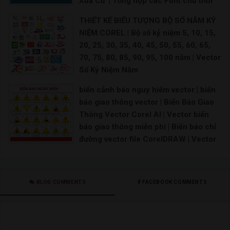
Xưa Cũ' | Tổng hợp các Font chữ thời
bao cấp cho phong cách Retro
THIẾT KẾ BIỂU TƯỢNG BỘ SỐ NĂM KỶ
Font chữ thời bao cấp Việt hóa Free Font chữ thậ
NIỆM COREL | Bộ số kỷ niệm 5, 10, 15,
20, 25, 30, 35, 40, 45, 50, 55, 60, 65,
70, 75, 80, 85, 90, 95, 100 năm | Vector
Số Kỷ Niệm Năm
Logo kỷ niệm 10 năm ra trường Freepik Logo 10
biển cảnh báo nguy hiểm vector | biển
báo giao thông vector | Biển Báo Giao
Thông Vector Corel AI | Vector biển
báo giao thông miễn phí | Biển báo chỉ
đường vector file CorelDRAW | Vector
biển báo giao thông cdr | Vector biển
báo giao thông thiết kế file corel 12
Biển báo giao thông vector Biển báo giao thông
BLOG COMMENTS
FACEBOOK COMMENTS