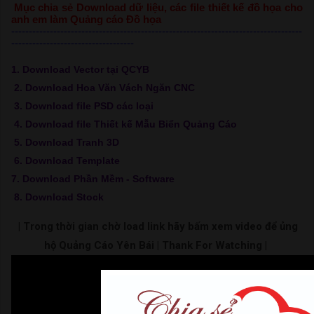
Mục chia sẻ Download dữ liệu, các file thiết kế đồ họa cho
anh em làm Quảng cáo Đồ họa
-----------------------------------------------------------------------------------
-----------------------------------
1. Download Vector tại QCYB
2. Download Hoa Văn Vách Ngăn CNC
3. Download file PSD các loại
4. Download file Thiết kế Mẫu Biển Quảng Cáo
5. Download Tranh 3D
6. Download Template
7. Download Phần Mềm - Software
8. Download Stock
| Trong thời gian chờ load link hãy bấm xem video để ủng
hộ Quảng Cáo Yên Bái | Thank For Watching |