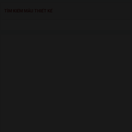
TÌM KIẾM MẪU THIẾT KẾ