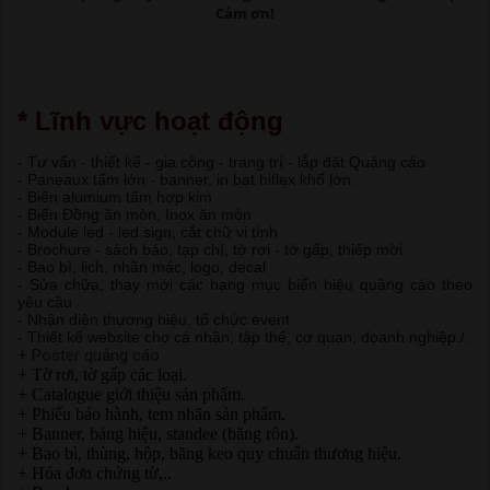
Cảm ơn!
* Lĩnh vực hoạt động
- Tư vấn - thiết kế - gia công - trang trí - lắp đặt Quảng cáo
- Paneaux tấm lớn - banner, in bạt hiflex khổ lớn.
- Biển alumium tấm hợp kim
- Biển Đồng ăn mòn, Inox ăn mòn
- Module led - led sign, cắt chữ vi tính
- Brochure - sách báo, tạp chí, tờ rơi - tờ gấp, thiếp mời
- Bao bì, lịch, nhãn mác, logo, decal
- Sửa chữa, thay mới các hạng mục biển hiệu quảng cáo theo
yêu cầu
- Nhận diện thương hiệu, tổ chức event
- Thiết kế website cho cá nhân, tập thể, cơ quan, doanh nghiệp./.
+ Poster quảng cáo
+ Tờ rơi, tờ gấp các loại.
+ Catalogue giới thiệu sản phẩm.
+ Phiếu bảo hành, tem nhãn sản phẩm.
+ Banner, bảng hiệu, standee (băng rôn).
+ Bao bì, thùng, hộp, băng keo quy chuẩn thương hiệu.
+ Hóa đơn chứng từ,..