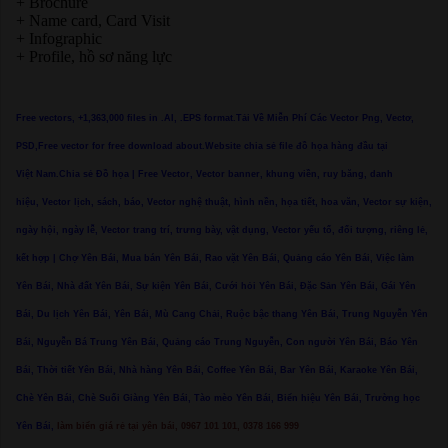
+ Brochure
+ Name card, Card Visit
+ Infographic
+ Profile, hồ sơ năng lực
Free vectors, +1,363,000 files in .AI, .EPS format.Tải Về Miễn Phí Các Vector Png, Vectơ,
PSD,Free vector for free download about.Website chia sẻ file đồ họa hàng đầu tại
Việt Nam.Chia sẻ Đồ họa | Free Vector, Vector banner, khung viền, ruy băng, danh
hiệu, Vector lịch, sách, báo, Vector nghệ thuật, hình nền, họa tiết, hoa văn, Vector sự kiện,
ngày hội, ngày lễ, Vector trang trí, trưng bày, vật dụng, Vector yếu tố, đối tượng, riêng lẻ,
kết hợp | Chợ Yên Bái, Mua bán Yên Bái, Rao vặt Yên Bái, Quảng cáo Yên Bái, Việc làm
Yên Bái, Nhà đất Yên Bái, Sự kiện Yên Bái, Cưới hỏi Yên Bái, Đặc Sản Yên Bái, Gái Yên
Bái, Du lịch Yên Bái, Yên Bái, Mù Cang Chải, Ruộc bậc thang Yên Bái, Trung Nguyễn Yên
Bái, Nguyễn Bá Trung Yên Bái, Quảng cáo Trung Nguyễn, Con người Yên Bái, Báo Yên
Bái, Thời tiết Yên Bái, Nhà hàng Yên Bái, Coffee Yên Bái, Bar Yên Bái, Karaoke Yên Bái,
Chè Yên Bái, Chè Suối Giàng Yên Bái, Tào mèo Yên Bái, Biển hiệu Yên Bái, Trường học
Yên Bái,
làm biển giá rẻ tại yên bái, 0967 101 101, 0378 166 999