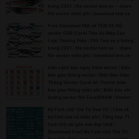
trong 2021 | file vector tem xe – share
file vector miễn phí | download tem xe
vector [Share] – share file vector miễn
Free Download Một số TEM XE ĐỘ
phí | file vector tem xe – share file thiết
vector CDR |Corel Tem Xe Máy Các
kế vector | Vector Decal Dán Tem Ô Tô,
Loại Thương Hiệu | 290 Tem xe ý tưởng
Xe Bán Tải | Mẫu decal Ôtô
trong 2021 | file vector tem xe – share
Tem xe oto vector File corel tem xe máy File thi
file vector miễn phí | download tem xe
vector [Share] – share file vector miễn
biển cảnh báo nguy hiểm vector | biển
phí | file vector tem xe – share file thiết
báo giao thông vector | Biển Báo Giao
kế vector | Vector Decal Dán Tem Ô Tô,
Thông Vector Corel AI | Vector biển
Xe Bán Tải | Mẫu decal Ôtô
báo giao thông miễn phí | Biển báo chỉ
Tem xe oto vector File corel tem xe máy File t
đường vector file CorelDRAW | Vector
biển báo giao thông cdr | Vector biển
Bộ Font chữ 'Giá Trị Xưa Cũ' | Chia sẽ
báo giao thông thiết kế file corel 12
bộ font xưa cũ miễn phí | Tổng hợp 71
Biển báo giao thông vector Biển báo giao thông
font chữ sài gòn xưa đẹp nhất |
[Download free] Bộ Font chữ 'Giá Trị