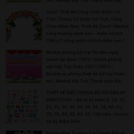
nhi | Market Hội Trại Thanh niên file
thiết kế CorelDRAW | Backdrop hội trại
Corel Thiết Kế Cổng Chào Vườn Cổ
thanh niên làm theo lời Bác file CDR
Tích | Trang Trí Vườn Cổ Tích, Cổng
Maket đoàn thanh niên Backdrop đoàn thanh niê
Chào Mầm Non, Thiết Kế Corel | Market
cổng trường mầm non - Vườn cổ tích
CDR x7| cổng vườn cổ tích mầm non |
52 Thiết kế thi công vườn cổ tích ý
Market phông hội trại 90 năm ngày
tưởng trong 2021 | Cổng vườn cổ tích -
thành lập đoàn TNCS | Share phông
Đồ chơi giá rẻ | tượng vườn cổ tích
nền Hội Trại Xuân 2021 CDR12 |
trường mầm non |
Backdrop phông thiết kế hội trại thiếu
Mô hình vườn cổ tích trường mầm non Hình ảnh vư
nhi | Market Hội Trại Thanh niên file
thiết kế CorelDRAW | Backdrop hội trại
THIẾT KẾ BIỂU TƯỢNG BỘ SỐ NĂM KỶ
thanh niên làm theo lời Bác file CDR
NIỆM COREL | Bộ số kỷ niệm 5, 10, 15,
Maket đoàn thanh niên Backdrop đoàn thanh niên
20, 25, 30, 35, 40, 45, 50, 55, 60, 65,
70, 75, 80, 85, 90, 95, 100 năm | Vector
Số Kỷ Niệm Năm
Logo kỷ niệm 10 năm ra trường Freepik Logo 10
Poster Khai Trương Trà Chanh File Ai,