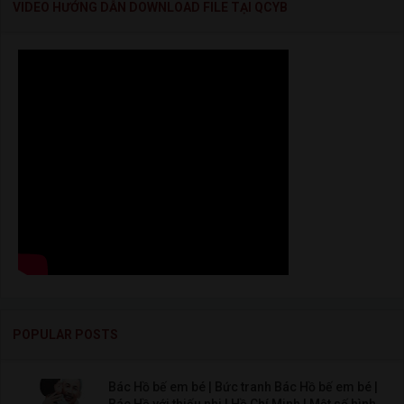
VIDEO HƯỚNG DẪN DOWNLOAD FILE TẠI QCYB
POPULAR POSTS
Bác Hồ bế em bé | Bức tranh Bác Hồ bế em bé |