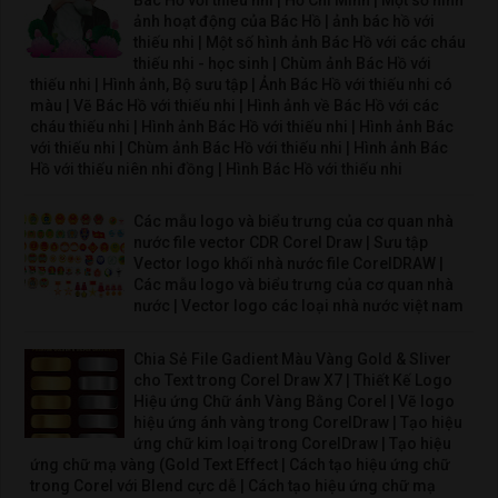
Bác Hồ với thiếu nhi | Hồ Chí Minh | Một số hình
ảnh hoạt động của Bác Hồ | ảnh bác hồ với
thiếu nhi | Một số hình ảnh Bác Hồ với các cháu
thiếu nhi - học sinh | Chùm ảnh Bác Hồ với
thiếu nhi | Hình ảnh, Bộ sưu tập | Ảnh Bác Hồ với thiếu nhi có
màu | Vẽ Bác Hồ với thiếu nhi | Hình ảnh về Bác Hồ với các
cháu thiếu nhi | Hình ảnh Bác Hồ với thiếu nhi | Hình ảnh Bác
với thiếu nhi | Chùm ảnh Bác Hồ với thiếu nhi | Hình ảnh Bác
Hồ với thiếu niên nhi đồng | Hình Bác Hồ với thiếu nhi
Các mẫu logo và biểu trưng của cơ quan nhà
nước file vector CDR Corel Draw | Sưu tập
Vector logo khối nhà nước file CorelDRAW |
Các mẫu logo và biểu trưng của cơ quan nhà
nước | Vector logo các loại nhà nước việt nam
Chia Sẻ File Gadient Màu Vàng Gold & Sliver
cho Text trong Corel Draw X7 | Thiết Kế Logo
Hiệu ứng Chữ ánh Vàng Bằng Corel | Vẽ logo
hiệu ứng ánh vàng trong CorelDraw | Tạo hiệu
ứng chữ kim loại trong CorelDraw | Tạo hiệu
ứng chữ mạ vàng (Gold Text Effect | Cách tạo hiệu ứng chữ
trong Corel với Blend cực dễ | Cách tạo hiệu ứng chữ mạ