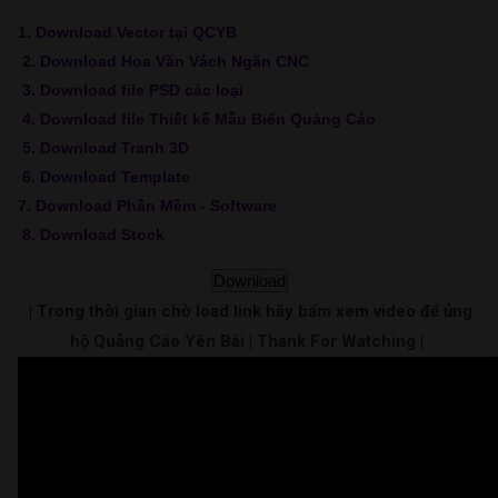
1. Download Vector tại QCYB
2. Download Hoa Văn Vách Ngăn CNC
3. Download file PSD các loại
4. Download file Thiết kế Mẫu Biển Quảng Cáo
5. Download Tranh 3D
6. Download Template
7. Download Phần Mềm - Software
8. Download Stock
Download
| Trong thời gian chờ load link hãy bấm xem video để ủng
hộ Quảng Cáo Yên Bái | Thank For Watching |