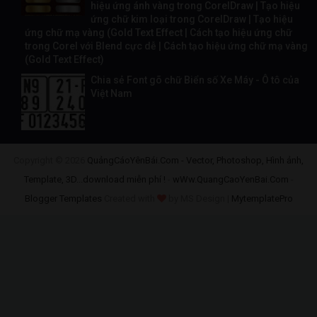
hiệu ứng ánh vàng trong CorelDraw | Tạo hiệu
ứng chữ kim loại trong CorelDraw | Tạo hiệu
ứng chữ mạ vàng (Gold Text Effect | Cách tạo hiệu ứng chữ
trong Corel với Blend cực dễ | Cách tạo hiệu ứng chữ mạ vàng
(Gold Text Effect)
Chia sẻ Font gõ chữ Biển số Xe Máy - Ô tô của
Việt Nam
Copyright ©
2026
QuảngCáoYênBái.Com - Vector, Photoshop, Hình ảnh,
Template, 3D...download miễn phí !
-
wWw.QuangCaoYenBai.Com
-
Blogger Templates
Created with
by MS Design |
MytemplatePro