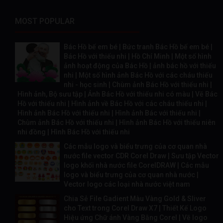
MOST POPULAR
Bác Hồ bế em bé | Bức tranh Bác Hồ bế em bé |
Bác Hồ với thiếu nhi | Hồ Chí Minh | Một số hình
ảnh hoạt động của Bác Hồ | ảnh bác hồ với thiếu
nhi | Một số hình ảnh Bác Hồ với các cháu thiếu
nhi - học sinh | Chùm ảnh Bác Hồ với thiếu nhi |
Hình ảnh, Bộ sưu tập | Ảnh Bác Hồ với thiếu nhi có màu | Vẽ Bác
Hồ với thiếu nhi | Hình ảnh về Bác Hồ với các cháu thiếu nhi |
Hình ảnh Bác Hồ với thiếu nhi | Hình ảnh Bác với thiếu nhi |
Chùm ảnh Bác Hồ với thiếu nhi | Hình ảnh Bác Hồ với thiếu niên
nhi đồng | Hình Bác Hồ với thiếu nhi
Các mẫu logo và biểu trưng của cơ quan nhà
nước file vector CDR Corel Draw | Sưu tập Vector
logo khối nhà nước file CorelDRAW | Các mẫu
logo và biểu trưng của cơ quan nhà nước |
Vector logo các loại nhà nước việt nam
Chia Sẻ File Gadient Màu Vàng Gold & Sliver
cho Text trong Corel Draw X7 | Thiết Kế Logo
Hiệu ứng Chữ ánh Vàng Bằng Corel | Vẽ logo