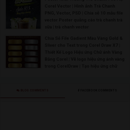
Corel Vector | Hình ảnh Trà Chanh
PNG, Vector, PSD | Chia sẻ 10 mẫu file
vector Poster quảng cáo trà chanh trà
sữa | trà chanh vector
182+ Mẫu Logo trà chanh Vector đẹp miễn phí [Nổ
Chia Sẻ File Gadient Màu Vàng Gold &
Sliver cho Text trong Corel Draw X7 |
Thiết Kế Logo Hiệu ứng Chữ ánh Vàng
Bằng Corel | Vẽ logo hiệu ứng ánh vàng
trong CorelDraw | Tạo hiệu ứng chữ
kim loại trong CorelDraw | Tạo hiệu ứng
chữ mạ vàng (Gold Text Effect | Cách
tạo hiệu ứng chữ trong Corel với Blend
BLOG COMMENTS
FACEBOOK COMMENTS
cực dễ | Cách tạo hiệu ứng chữ mạ
vàng (Gold Text Effect)
Vẽ logo ánh chữ vàng bằng Corel, học corel onlin