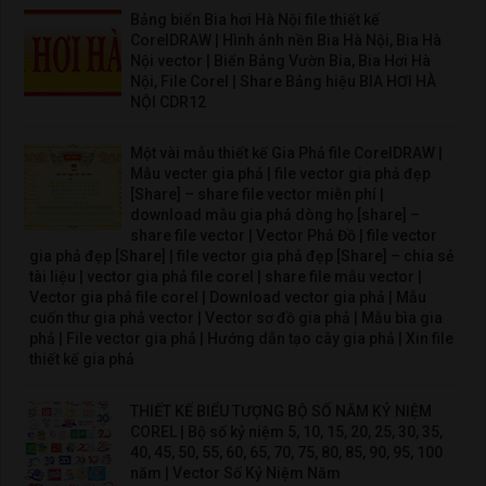
Bảng biển Bia hơi Hà Nội file thiết kế
CorelDRAW | Hình ảnh nền Bia Hà Nội, Bia Hà
Nội vector | Biển Bảng Vườn Bia, Bia Hơi Hà
Nội, File Corel | Share Bảng hiệu BIA HƠI HÀ
NỘI CDR12
Một vài mẫu thiết kế Gia Phả file CorelDRAW |
Mẫu vecter gia phả | file vector gia phả đẹp
[Share] – share file vector miễn phí |
download mẫu gia phả dòng họ [share] –
share file vector | Vector Phả Đồ | file vector
gia phả đẹp [Share] | file vector gia phả đẹp [Share] – chia sẻ
tài liệu | vector gia phả file corel | share file mẫu vector |
Vector gia phả file corel | Download vector gia phả | Mẫu
cuốn thư gia phả vector | Vector sơ đồ gia phả | Mẫu bìa gia
phả | File vector gia phả | Hướng dẫn tạo cây gia phả | Xin file
thiết kế gia phả
THIẾT KẾ BIỂU TƯỢNG BỘ SỐ NĂM KỶ NIỆM
COREL | Bộ số kỷ niệm 5, 10, 15, 20, 25, 30, 35,
40, 45, 50, 55, 60, 65, 70, 75, 80, 85, 90, 95, 100
năm | Vector Số Kỷ Niệm Năm