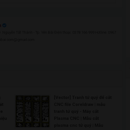
n
 Nguyễn Tất Thành - Tp. Yên Bái Điện thoại: 0378 166 999 Hotline: 0967
enbai.com@gmail.com
g
[Vector] Tranh tứ quý để cắt
át
CNC file Coreldraw | mẫu
le
tranh tứ quý - Máy cắt
hiệu
Plasma CNC | Mẫu cắt
plasma cnc tứ quý | Mẫu