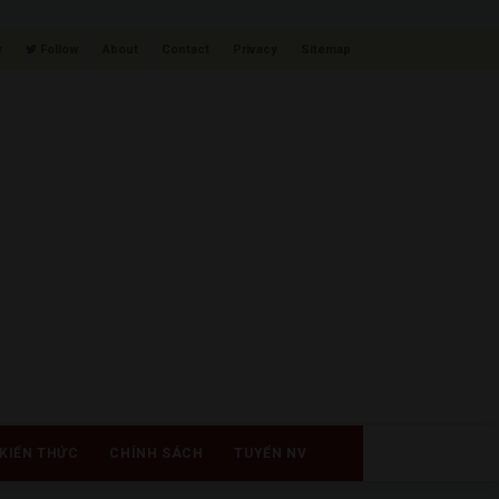
w
Follow
About
Contact
Privacy
Sitemap
KIẾN THỨC
CHÍNH SÁCH
TUYỂN NV