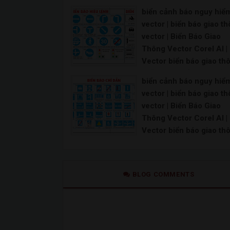
CDR CorelDRAW | Hình 
biển cảnh báo nguy hiể
Cảnh Sát Giao Thông P
vector | biển báo giao t
Vector, PSD
vector | Biển Báo Giao
Vector Logo Cảnh sát kỹ thuật hình sự file CDR
Thông Vector Corel AI |
Vector biển báo giao th
miễn phí | Biển báo chỉ
biển cảnh báo nguy hiể
đường vector file
vector | biển báo giao t
CorelDRAW | Vector biể
vector | Biển Báo Giao
báo giao thông cdr | Vec
Thông Vector Corel AI |
biển báo giao thông thiế
Vector biển báo giao th
file corel 12
miễn phí | Biển báo chỉ
Biển báo giao thông vector Biển báo giao thông
đường vector file
CorelDRAW | Vector biể
BLOG COMMENTS
báo giao thông cdr | Vec
biển báo giao thông thiế
file corel 12
Biển báo giao thông vector Biển báo giao thông