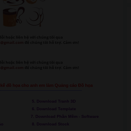
lỗi
hoặc liên hệ với chúng tôi qua
m@gmail.com
để chúng tôi hỗ trợ. Cảm ơn!
lỗi
hoặc liên hệ với chúng tôi qua
m@gmail.com
để chúng tôi hỗ trợ. Cảm ơn!
ết kế đồ họa cho anh em làm Quảng cáo Đồ họa
--------------------------------------------------------
5. Download Tranh 3D
6. Download Template
7. Download Phần Mềm - Software
áo
8. Download Stock