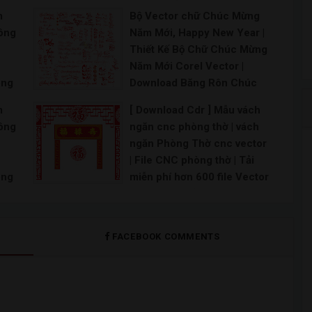
ảnh
Chạm Khắc tranh Tứ quý |
m
Bộ Vector chữ Chúc Mừng
NG,
Bộ tranh tứ quý cắt CNC đẹp
hông
Năm Mới, Happy New Year |
file vector CorelDRAW
Thiết Kế Bộ Chữ Chúc Mừng
\ CNC tranh tứ quý Tùng Cúc Trúc Mai đẹp cắt bằn
Năm Mới Corel Vector |
ông
Download Băng Rôn Chúc
Mừng Năm Mới Vector
m
[ Download Cdr ] Mẫu vách
Corel CDR | Vector font chữ
hông
ngăn cnc phòng thờ | vách
n
Chúc Mừng Năm Mới 2022
ngăn Phòng Thờ cnc vector
tor
File CDR
| File CNC phòng thờ | Tải
t kế
Chúc mừng năm mới Vector File PSD chúc mừng nă
ông
miễn phí hơn 600 file Vector
Vách ngăn cắt CNC | Vector
họa tiết trang trí vách ngăn
n
file CDR CorelDraw |
FACEBOOK COMMENTS
tor
[Download Free] Tổng hợp
t kế
mẫu file vector hoa văn cắt
CNC
Hoa văn CNC vector corel File CNC 2D Mẫu CNC 2