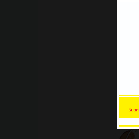
CorelDraw, Tracing hình ảnh để t
đường viền trong CorelDRAW