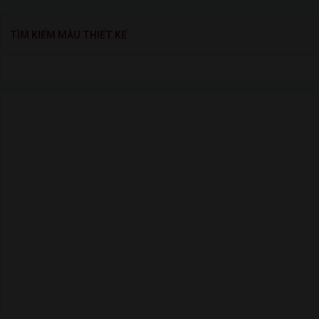
TÌM KIẾM MẪU THIẾT KẾ