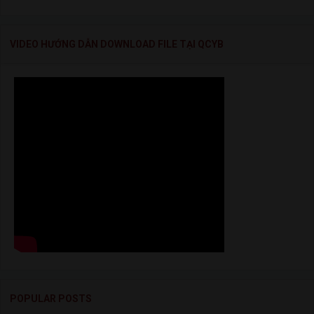
VIDEO HƯỚNG DẪN DOWNLOAD FILE TẠI QCYB
POPULAR POSTS