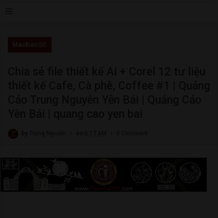
≡
MauBienQC
Chia sẻ file thiết kế Ai + Corel 12 tư liệu
thiết kế Cafe, Cà phê, Coffee #1 | Quảng
Cáo Trung Nguyễn Yên Bái | Quảng Cáo
Yên Bái | quang cao yen bai
by
Trung Nguyễn
on
6:17 AM
0 Comment