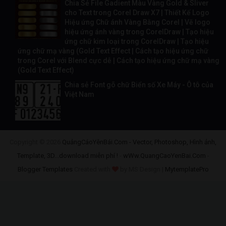
Chia Sẻ File Gadient Màu Vàng Gold & Sliver
cho Text trong Corel Draw X7 | Thiết Kế Logo
Hiệu ứng Chữ ánh Vàng Bằng Corel | Vẽ logo
hiệu ứng ánh vàng trong CorelDraw | Tạo hiệu
ứng chữ kim loại trong CorelDraw | Tạo hiệu
ứng chữ mạ vàng (Gold Text Effect | Cách tạo hiệu ứng chữ
trong Corel với Blend cực dễ | Cách tạo hiệu ứng chữ mạ vàng
(Gold Text Effect)
Chia sẻ Font gõ chữ Biển số Xe Máy - Ô tô của
Việt Nam
Copyright ©
2026
QuảngCáoYênBái.Com - Vector, Photoshop, Hình ảnh,
Template, 3D...download miễn phí !
-
wWw.QuangCaoYenBai.Com
-
Blogger Templates
Created with
by MS Design |
MytemplatePro