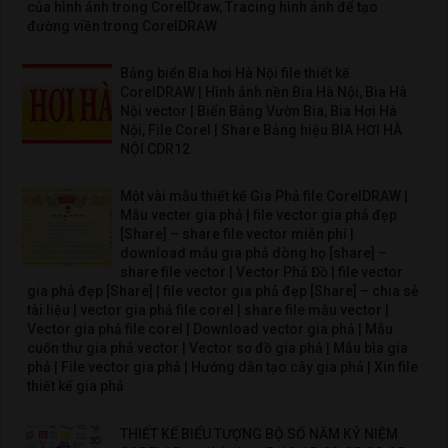
của hình ảnh trong CorelDraw, Tracing hình ảnh để tạo
đường viền trong CorelDRAW
Bảng biển Bia hơi Hà Nội file thiết kế
CorelDRAW | Hình ảnh nền Bia Hà Nội, Bia Hà
Nội vector | Biển Bảng Vườn Bia, Bia Hơi Hà
Nội, File Corel | Share Bảng hiệu BIA HƠI HÀ
NỘI CDR12
Một vài mẫu thiết kế Gia Phả file CorelDRAW |
Mẫu vecter gia phả | file vector gia phả đẹp
[Share] – share file vector miễn phí |
download mẫu gia phả dòng họ [share] –
share file vector | Vector Phả Đồ | file vector
gia phả đẹp [Share] | file vector gia phả đẹp [Share] – chia sẻ
tài liệu | vector gia phả file corel | share file mẫu vector |
Vector gia phả file corel | Download vector gia phả | Mẫu
cuốn thư gia phả vector | Vector sơ đồ gia phả | Mẫu bìa gia
phả | File vector gia phả | Hướng dẫn tạo cây gia phả | Xin file
thiết kế gia phả
THIẾT KẾ BIỂU TƯỢNG BỘ SỐ NĂM KỶ NIỆM