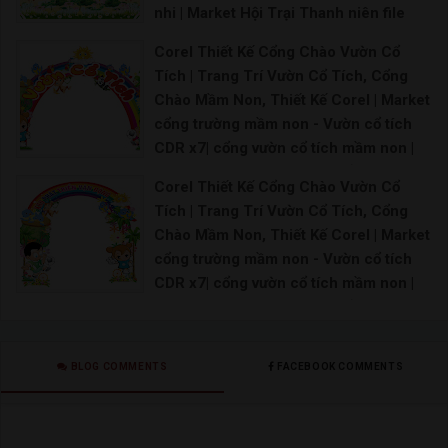
nhi | Market Hội Trại Thanh niên file
thiết kế CorelDRAW | Backdrop hội trại
Corel Thiết Kế Cổng Chào Vườn Cổ
thanh niên làm theo lời Bác file CDR
Tích | Trang Trí Vườn Cổ Tích, Cổng
Maket đoàn thanh niên Backdrop đoàn thanh niê
Chào Mầm Non, Thiết Kế Corel | Market
cổng trường mầm non - Vườn cổ tích
CDR x7| cổng vườn cổ tích mầm non |
52 Thiết kế thi công vườn cổ tích ý
Corel Thiết Kế Cổng Chào Vườn Cổ
tưởng trong 2021 | Cổng vườn cổ tích -
Tích | Trang Trí Vườn Cổ Tích, Cổng
Đồ chơi giá rẻ | tượng vườn cổ tích
Chào Mầm Non, Thiết Kế Corel | Market
trường mầm non |
cổng trường mầm non - Vườn cổ tích
Mô hình vườn cổ tích trường mầm non Hình ảnh vư
CDR x7| cổng vườn cổ tích mầm non |
52 Thiết kế thi công vườn cổ tích ý
tưởng trong 2021 | Cổng vườn cổ tích -
Đồ chơi giá rẻ | tượng vườn cổ tích
BLOG COMMENTS
FACEBOOK COMMENTS
trường mầm non |
Mô hình vườn cổ tích trường mầm non Hình ảnh vư