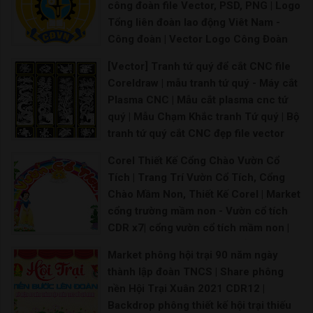
công đoàn file Vector, PSD, PNG | Logo
Tổng liên đoàn lao động Viêt Nam -
Công đoàn | Vector Logo Công Đoàn
Lao Động Việt Nam |
[Vector] Tranh tứ quý để cắt CNC file
Logo Hội liên hiệp phụ nữ Việt Nam Vector Logo
Coreldraw | mẫu tranh tứ quý - Máy cắt
Plasma CNC | Mẫu cắt plasma cnc tứ
quý | Mẫu Chạm Khắc tranh Tứ quý | Bộ
tranh tứ quý cắt CNC đẹp file vector
CorelDRAW
Corel Thiết Kế Cổng Chào Vườn Cổ
\ CNC tranh tứ quý Tùng Cúc Trúc Mai đẹp cắt bằn
Tích | Trang Trí Vườn Cổ Tích, Cổng
Chào Mầm Non, Thiết Kế Corel | Market
cổng trường mầm non - Vườn cổ tích
CDR x7| cổng vườn cổ tích mầm non |
52 Thiết kế thi công vườn cổ tích ý
Market phông hội trại 90 năm ngày
tưởng trong 2021 | Cổng vườn cổ tích -
thành lập đoàn TNCS | Share phông
Đồ chơi giá rẻ | tượng vườn cổ tích
nền Hội Trại Xuân 2021 CDR12 |
trường mầm non |
Backdrop phông thiết kế hội trại thiếu
Mô hình vườn cổ tích trường mầm non Hình ảnh vư