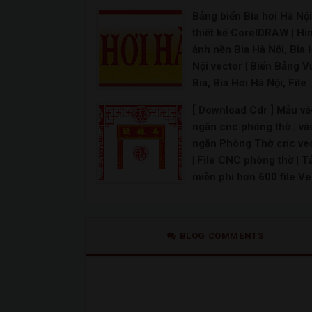
vector tem xe – share fi
Bảng biển Bia hơi Hà Nội 
vector miễn phí | downl
thiết kế CorelDRAW | Hì
tem xe vector [Share] –
ảnh nền Bia Hà Nội, Bia 
share file vector miễn ph
Nội vector | Biển Bảng 
file vector tem xe – sha
Bia, Bia Hơi Hà Nội, File
file thiết kế vector | Vec
Corel | Share Bảng hiệu
Decal Dán Tem Ô Tô, Xe
[ Download Cdr ] Mẫu v
HƠI HÀ NỘI CDR12
Bán Tải | Mẫu decal Ôtô
ngăn cnc phòng thờ | vá
Bảng hiệu bia hơi hà nội – Free Vector CD
Tem xe oto vector File corel tem xe máy File th
ngăn Phòng Thờ cnc ve
| File CNC phòng thờ | T
miễn phí hơn 600 file Ve
Vách ngăn cắt CNC | Ve
họa tiết trang trí vách n
file CDR CorelDraw |
BLOG COMMENTS
[Download Free] Tổng h
mẫu file vector hoa văn 
CNC
Hoa văn CNC vector corel File CNC 2D Mẫu CNC 2