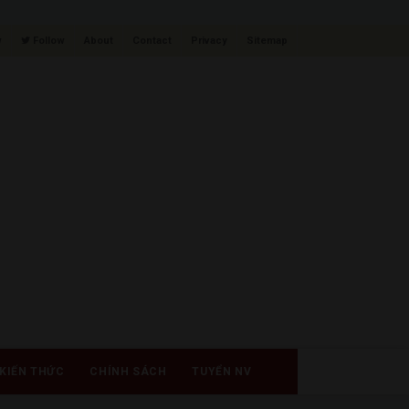
w
Follow
About
Contact
Privacy
Sitemap
KIẾN THỨC
CHÍNH SÁCH
TUYỂN NV