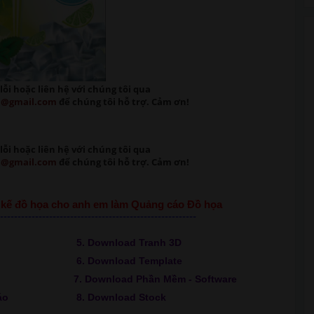
lỗi
hoặc liên hệ với chúng tôi qua
m@gmail.com
để chúng tôi hỗ trợ. Cảm ơn!
lỗi
hoặc liên hệ với chúng tôi qua
m@gmail.com
để chúng tôi hỗ trợ. Cảm ơn!
ết kế đồ họa cho anh em làm Quảng cáo Đồ họa
--------------------------------------------------------
5. Download Tranh 3D
6. Download Template
7. Download Phần Mềm - Software
áo
8. Download Stock