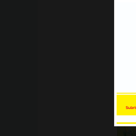
Xe Bán Tải | Mẫu decal Ôtô