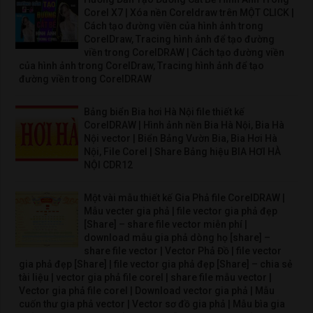
Corel X7 | Xóa nền Coreldraw trên MỘT CLICK |
Cách tạo đường viền của hình ảnh trong
CorelDraw, Tracing hình ảnh để tạo đường
viền trong CorelDRAW | Cách tạo đường viền
của hình ảnh trong CorelDraw, Tracing hình ảnh để tạo
đường viền trong CorelDRAW
Bảng biển Bia hơi Hà Nội file thiết kế
CorelDRAW | Hình ảnh nền Bia Hà Nội, Bia Hà
Nội vector | Biển Bảng Vườn Bia, Bia Hơi Hà
Nội, File Corel | Share Bảng hiệu BIA HƠI HÀ
NỘI CDR12
Một vài mẫu thiết kế Gia Phả file CorelDRAW |
Mẫu vecter gia phả | file vector gia phả đẹp
[Share] – share file vector miễn phí |
download mẫu gia phả dòng họ [share] –
share file vector | Vector Phả Đồ | file vector
gia phả đẹp [Share] | file vector gia phả đẹp [Share] – chia sẻ
tài liệu | vector gia phả file corel | share file mẫu vector |
Vector gia phả file corel | Download vector gia phả | Mẫu
cuốn thư gia phả vector | Vector sơ đồ gia phả | Mẫu bìa gia