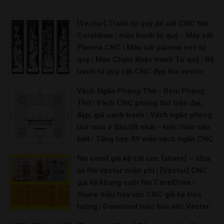
[Vector] Tranh tứ quý để cắt CNC file
Coreldraw | mẫu tranh tứ quý - Máy cắt
Plasma CNC | Mẫu cắt plasma cnc tứ
quý | Mẫu Chạm Khắc tranh Tứ quý | Bộ
tranh tứ quý cắt CNC đẹp file vector
CorelDRAW
Vách Ngăn Phòng Thờ - Rèm Phòng
CNC tranh tứ quý Tùng Cúc Trúc Mai đẹp cắt bằng
Thờ | Vách CNC phòng thờ hiện đại,
đẹp, giá cạnh tranh | Vách ngăn phòng
thờ mua ở đâu tốt nhất - kiến thức cần
biết | Tổng hợp 99 mẫu vách ngăn CNC
cho phòng thờ đẹp hoàn hảo | Mẫu
file corel giá kệ cắt cnc [share] – chia
vách ngăn bàn thờ nào đang là xu
sẻ file vector miễn phí | [Vector] CNC
hướng |
giá kệ khung cưới file CorelDraw |
nguồn sưu tầm./. Download Download
Share mẫu hoa văn CNC giá kệ treo
tường | Download mẫu hoa văn Vector
CNC