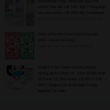
[Download Free] Tổng hợp mẫu file
Vector CNC tứ quý Hoa văn CNC file corel File
vector hoa văn cắt CNC đẹp | Tổng hợp
hoa văn vector cắt CNC file CorelDraw
[Download Free] Tổng hợp mẫu file vector ho
Chia sẻ Vector Corel Vách hoa văn
CNC - Laser Cá Chép
nguồn sưu tầm./. Download Download
ChiBi Cô Gái Tuyên truyền phòng
chống dịch Covid-19 - Chia Sẻ file thiết
kế Corel 12 | Ilusstrator CC2017 | File
CNC | Quảng Cáo & Sự Kiện Trung
Nguyễn Yên Bái
Bên cạnh việc tuyên truyền bằng hệ thống băng rôn