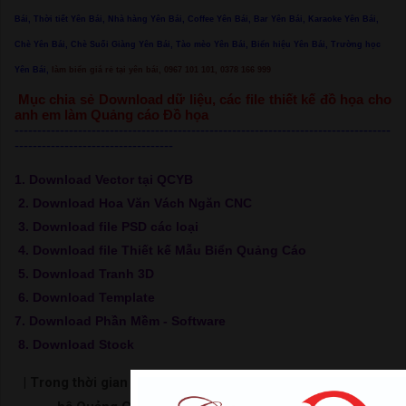
Bái, Thời tiết Yên Bái, Nhà hàng Yên Bái, Coffee Yên Bái, Bar Yên Bái, Karaoke Yên Bái,
Chè Yên Bái, Chè Suối Giàng Yên Bái, Tào mèo Yên Bái, Biển hiệu Yên Bái, Trường học
Yên Bái,
làm biển giá rẻ tại yên bái, 0967 101 101, 0378 166 999
Mục chia sẻ Download dữ liệu, các file thiết kế đồ họa cho
anh em làm Quảng cáo Đồ họa
-----------------------------------------------------------------------------------
-----------------------------------
1. Download Vector tại QCYB
2. Download Hoa Văn Vách Ngăn CNC
3. Download file PSD các loại
4. Download file Thiết kế Mẫu Biển Quảng Cáo
5. Download Tranh 3D
6. Download Template
7. Download Phần Mềm - Software
8. Download Stock
| Trong thời gian chờ load link hãy bấm xem video để ủng