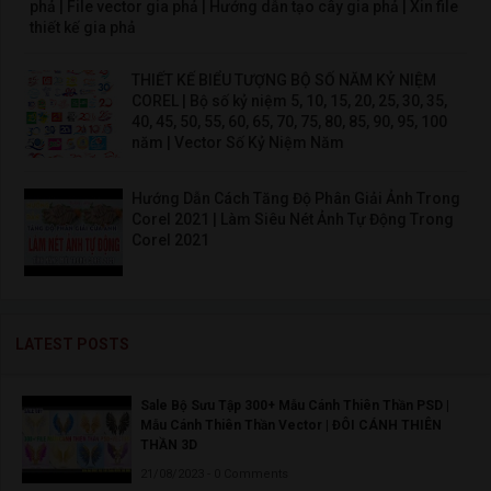
phả | File vector gia phả | Hướng dẫn tạo cây gia phả | Xin file
thiết kế gia phả
THIẾT KẾ BIỂU TƯỢNG BỘ SỐ NĂM KỶ NIỆM
COREL | Bộ số kỷ niệm 5, 10, 15, 20, 25, 30, 35,
40, 45, 50, 55, 60, 65, 70, 75, 80, 85, 90, 95, 100
năm | Vector Số Kỷ Niệm Năm
Hướng Dẫn Cách Tăng Độ Phân Giải Ảnh Trong
Corel 2021 | Làm Siêu Nét Ảnh Tự Động Trong
Corel 2021
LATEST POSTS
Sale Bộ Sưu Tập 300+ Mẫu Cánh Thiên Thần PSD |
Mẫu Cánh Thiên Thần Vector | ĐÔI CÁNH THIÊN
THẦN 3D
21/08/2023 - 0 Comments