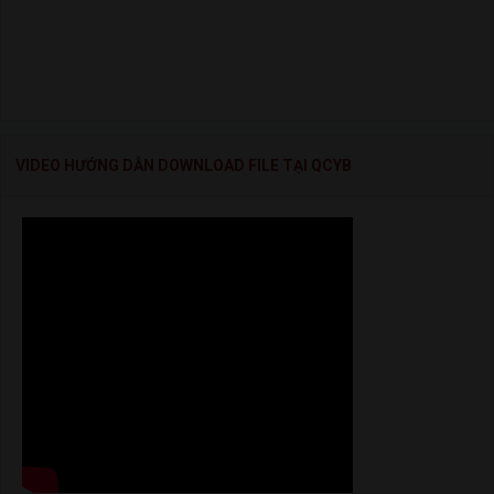
VIDEO HƯỚNG DẪN DOWNLOAD FILE TẠI QCYB