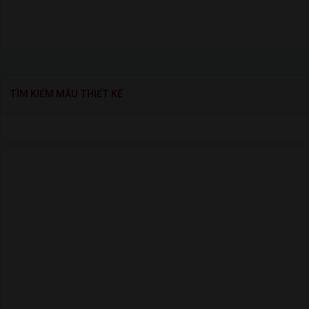
TÌM KIẾM MẪU THIẾT KẾ