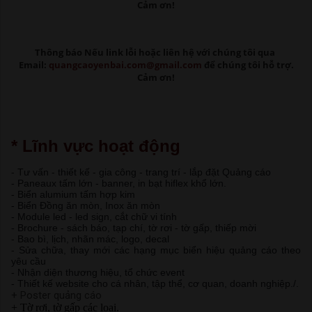
Cảm ơn!
Thông báo Nếu link lỗi
hoặc liên hệ với chúng tôi qua
Email:
quangcaoyenbai.com@gmail.com
để chúng tôi hỗ trợ.
Cảm ơn!
* Lĩnh vực hoạt động
- Tư vấn - thiết kế - gia công - trang trí - lắp đặt Quảng cáo
- Paneaux tấm lớn - banner, in bạt hiflex khổ lớn.
- Biển alumium tấm hợp kim
- Biển Đồng ăn mòn, Inox ăn mòn
- Module led - led sign, cắt chữ vi tính
- Brochure - sách báo, tạp chí, tờ rơi - tờ gấp, thiếp mời
- Bao bì, lịch, nhãn mác, logo, decal
- Sửa chữa, thay mới các hạng mục biển hiệu quảng cáo theo
yêu cầu
- Nhận diện thương hiệu, tổ chức event
- Thiết kế website cho cá nhân, tập thể, cơ quan, doanh nghiệp./.
+ Poster quảng cáo
+ Tờ rơi, tờ gấp các loại.