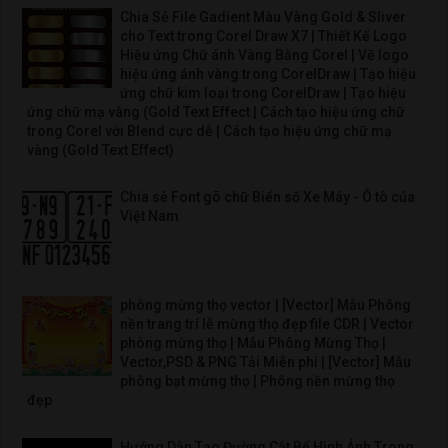
Chia Sẻ File Gadient Màu Vàng Gold & Sliver
cho Text trong Corel Draw X7 | Thiết Kế Logo
Hiệu ứng Chữ ánh Vàng Bằng Corel | Vẽ logo
hiệu ứng ánh vàng trong CorelDraw | Tạo hiệu
ứng chữ kim loại trong CorelDraw | Tạo hiệu
ứng chữ mạ vàng (Gold Text Effect | Cách tạo hiệu ứng chữ
trong Corel với Blend cực dễ | Cách tạo hiệu ứng chữ mạ
vàng (Gold Text Effect)
Chia sẻ Font gõ chữ Biển số Xe Máy - Ô tô của
Việt Nam
phông mừng thọ vector | [Vector] Mẫu Phông
nền trang trí lễ mừng thọ đẹp file CDR | Vector
phông mừng thọ | Mẫu Phông Mừng Thọ |
Vector,PSD & PNG Tải Miễn phí | [Vector] Mẫu
phông bạt mừng thọ | Phông nền mừng thọ
đẹp
Hướng Dẫn Tạo Đường Cắt Bế Hình Ảnh Trong