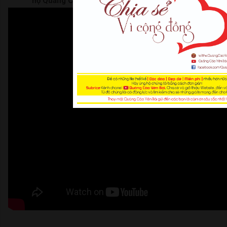
hộ Quảng Cáo Yên Bái | Thank For Watching |