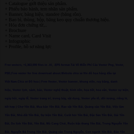
+ Catalogue giới thiệu sản phẩm.
+ Phiếu bảo hành, tem nhãn sản phẩm.
+ Banner, bảng hiệu, standee (băng rôn).
+ Bao bì, thùng, hộp, băng keo quy chuẩn thương hiệu.
+ Hóa đơn chứng từ,..
+ Brochure
+ Name card, Card Visit
+ Infographic
+ Profile, hồ sơ năng lực
Free vectors, +1,363,000 files in .AI, .EPS format.Tải Về Miễn Phí Các Vector Png, Vectơ,
PSD,Free vector for free download about.Website chia sẻ file đồ họa hàng đầu tại
Việt Nam.Chia sẻ Đồ họa | Free Vector, Vector banner, khung viền, ruy băng, danh
hiệu, Vector lịch, sách, báo, Vector nghệ thuật, hình nền, họa tiết, hoa văn, Vector sự kiện,
ngày hội, ngày lễ, Vector trang trí, trưng bày, vật dụng, Vector yếu tố, đối tượng, riêng lẻ,
kết hợp | Chợ Yên Bái, Mua bán Yên Bái, Rao vặt Yên Bái, Quảng cáo Yên Bái, Việc làm
Yên Bái, Nhà đất Yên Bái, Sự kiện Yên Bái, Cưới hỏi Yên Bái, Đặc Sản Yên Bái, Gái Yên
Bái, Du lịch Yên Bái, Yên Bái, Mù Cang Chải, Ruộc bậc thang Yên Bái, Trung Nguyễn Yên
Bái, Nguyễn Bá Trung Yên Bái, Quảng cáo Trung Nguyễn, Con người Yên Bái, Báo Yên