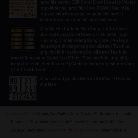
nước file vector CDR Corel Draw | Sưu tập Vector
logo khối nhà nước file CorelDRAW | Các mẫu
logo và biểu trưng của cơ quan nhà nước |
Vector logo các loại nhà nước việt nam
Chia Sẻ File Gadient Màu Vàng Gold & Sliver
cho Text trong Corel Draw X7 | Thiết Kế Logo
Hiệu ứng Chữ ánh Vàng Bằng Corel | Vẽ logo
hiệu ứng ánh vàng trong CorelDraw | Tạo hiệu
ứng chữ kim loại trong CorelDraw | Tạo hiệu
ứng chữ mạ vàng (Gold Text Effect | Cách tạo hiệu ứng chữ
trong Corel với Blend cực dễ | Cách tạo hiệu ứng chữ mạ vàng
(Gold Text Effect)
Chia sẻ Font gõ chữ Biển số Xe Máy - Ô tô của
Việt Nam
Copyright ©
2026
QuảngCáoYênBái.Com - Vector, Photoshop, Hình ảnh,
Template, 3D...download miễn phí !
-
wWw.QuangCaoYenBai.Com
-
Blogger Templates
Created with
by MS Design |
MytemplatePro