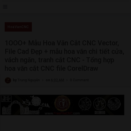
≡
HoaVanCNC
1OOO+ Mẫu Hoa Văn Cắt CNC Vector,
File Cad Đẹp + mẫu hoa văn chi tiết cửa,
vách ngăn, tranh cắt CNC - Tổng hợp
hoa văn cắt CNC file CorelDraw
by
Trung Nguyễn
on
6:02 AM
0 Comment