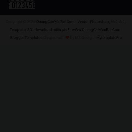
Copyright ©
2026
QuảngCáoYênBái.Com - Vector, Photoshop, Hình ảnh,
Template, 3D...download miễn phí !
-
wWw.QuangCaoYenBai.Com
-
Blogger Templates
Created with
by MS Design |
MytemplatePro