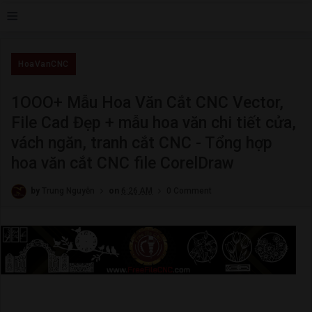
≡
HoaVanCNC
1OOO+ Mẫu Hoa Văn Cắt CNC Vector,
File Cad Đẹp + mẫu hoa văn chi tiết cửa,
vách ngăn, tranh cắt CNC - Tổng hợp
hoa văn cắt CNC file CorelDraw
by
Trung Nguyễn
on
6:26 AM
0 Comment