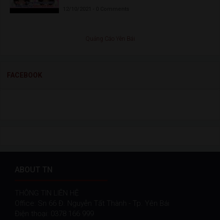
12/10/2021 - 0 Comments
Quảng Cáo Yên Bái
FACEBOOK
ABOUT TN
THÔNG TIN LIÊN HỆ
Office: Sn 66 Đ. Nguyễn Tất Thành - Tp. Yên Bái
Điện thoại: 0378 166 999