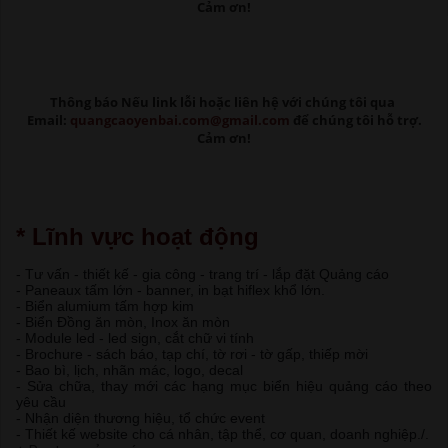
Cảm ơn!
Thông báo Nếu link lỗi
hoặc liên hệ với chúng tôi qua
Email:
quangcaoyenbai.com@gmail.com
để chúng tôi hỗ trợ.
Cảm ơn!
* Lĩnh vực hoạt động
- Tư vấn - thiết kế - gia công - trang trí - lắp đặt Quảng cáo
- Paneaux tấm lớn - banner, in bạt hiflex khổ lớn.
- Biển alumium tấm hợp kim
- Biển Đồng ăn mòn, Inox ăn mòn
- Module led - led sign, cắt chữ vi tính
- Brochure - sách báo, tạp chí, tờ rơi - tờ gấp, thiếp mời
- Bao bì, lịch, nhãn mác, logo, decal
- Sửa chữa, thay mới các hạng mục biển hiệu quảng cáo theo
yêu cầu
- Nhận diện thương hiệu, tổ chức event
- Thiết kế website cho cá nhân, tập thể, cơ quan, doanh nghiệp./.