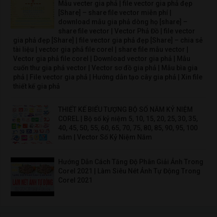
Mẫu vecter gia phả | file vector gia phả đẹp
[Share] – share file vector miễn phí |
download mẫu gia phả dòng họ [share] –
share file vector | Vector Phả Đồ | file vector
gia phả đẹp [Share] | file vector gia phả đẹp [Share] – chia sẻ
tài liệu | vector gia phả file corel | share file mẫu vector |
Vector gia phả file corel | Download vector gia phả | Mẫu
cuốn thư gia phả vector | Vector sơ đồ gia phả | Mẫu bìa gia
phả | File vector gia phả | Hướng dẫn tạo cây gia phả | Xin file
thiết kế gia phả
THIẾT KẾ BIỂU TƯỢNG BỘ SỐ NĂM KỶ NIỆM
COREL | Bộ số kỷ niệm 5, 10, 15, 20, 25, 30, 35,
40, 45, 50, 55, 60, 65, 70, 75, 80, 85, 90, 95, 100
năm | Vector Số Kỷ Niệm Năm
Hướng Dẫn Cách Tăng Độ Phân Giải Ảnh Trong
Corel 2021 | Làm Siêu Nét Ảnh Tự Động Trong
Corel 2021