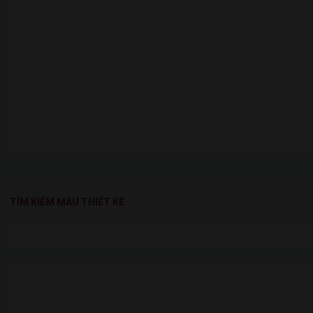
TÌM KIẾM MẪU THIẾT KẾ