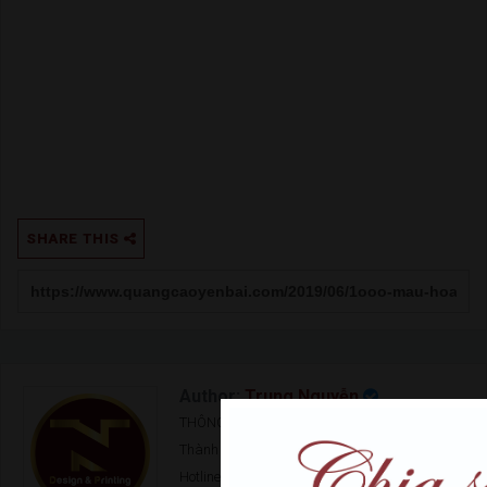
SHARE THIS
Author:
Trung Nguyễn
THÔNG TIN LIÊN HỆ Office: Đ. Nguyễn Tất
Thành - Tp. Yên Bái Điện thoại: 0378 166 999
Hotline: 0967 101 101 Email: