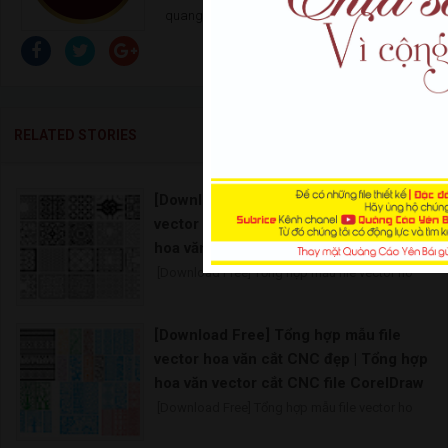
quangcaoyenbai.com@gmail.com
RELATED STORIES
[Download Free] Tổng hợp mẫu file
vector hoa văn cắt CNC đẹp | Tổng hợp
hoa văn vector cắt CNC file CorelDraw
[Download Free] Tổng hợp mẫu file vector ho
[Download Free] Tổng hợp mẫu file
vector hoa văn cắt CNC đẹp | Tổng hợp
hoa văn vector cắt CNC file CorelDraw
[Download Free] Tổng hợp mẫu file vector ho