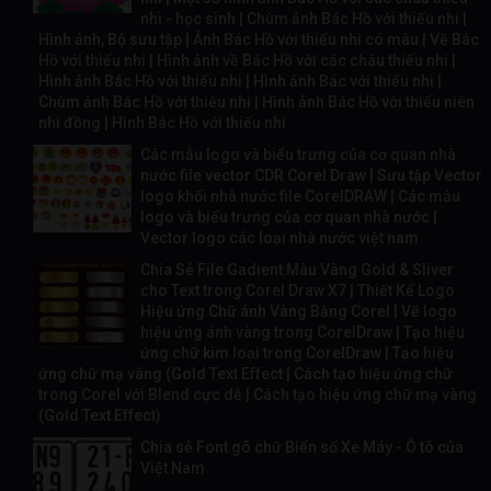
nhi - học sinh | Chùm ảnh Bác Hồ với thiếu nhi |
Hình ảnh, Bộ sưu tập | Ảnh Bác Hồ với thiếu nhi có màu | Vẽ Bác
Hồ với thiếu nhi | Hình ảnh về Bác Hồ với các cháu thiếu nhi |
Hình ảnh Bác Hồ với thiếu nhi | Hình ảnh Bác với thiếu nhi |
Chùm ảnh Bác Hồ với thiếu nhi | Hình ảnh Bác Hồ với thiếu niên
nhi đồng | Hình Bác Hồ với thiếu nhi
Các mẫu logo và biểu trưng của cơ quan nhà
nước file vector CDR Corel Draw | Sưu tập Vector
logo khối nhà nước file CorelDRAW | Các mẫu
logo và biểu trưng của cơ quan nhà nước |
Vector logo các loại nhà nước việt nam
Chia Sẻ File Gadient Màu Vàng Gold & Sliver
cho Text trong Corel Draw X7 | Thiết Kế Logo
Hiệu ứng Chữ ánh Vàng Bằng Corel | Vẽ logo
hiệu ứng ánh vàng trong CorelDraw | Tạo hiệu
ứng chữ kim loại trong CorelDraw | Tạo hiệu
ứng chữ mạ vàng (Gold Text Effect | Cách tạo hiệu ứng chữ
trong Corel với Blend cực dễ | Cách tạo hiệu ứng chữ mạ vàng
(Gold Text Effect)
Chia sẻ Font gõ chữ Biển số Xe Máy - Ô tô của
Việt Nam