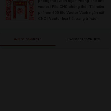
phòng thờ | vách ngăn Phòng Thờ cnc
vector | File CNC phòng thờ | Tải miễn
phí hơn 600 file Vector Vách ngăn cắt
CNC | Vector họa tiết trang trí vách
ngăn file CDR CorelDraw | [Download
Free] Tổng hợp mẫu file vector hoa văn
cắt CNC
BLOG COMMENTS
FACEBOOK COMMENTS
Hoa văn CNC vector corel File CNC 2D Mẫu CNC 2