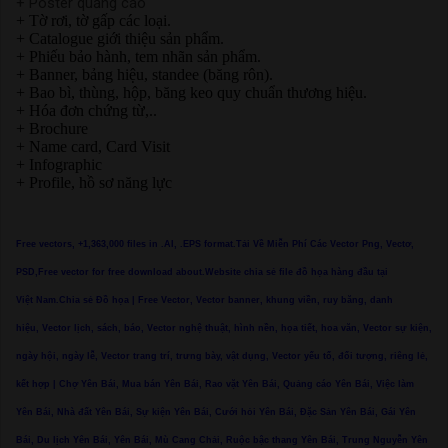
+ Poster quảng cáo
+ Tờ rơi, tờ gấp các loại.
+ Catalogue giới thiệu sản phẩm.
+ Phiếu bảo hành, tem nhãn sản phẩm.
+ Banner, bảng hiệu, standee (băng rôn).
+ Bao bì, thùng, hộp, băng keo quy chuẩn thương hiệu.
+ Hóa đơn chứng từ,..
+ Brochure
+ Name card, Card Visit
+ Infographic
+ Profile, hồ sơ năng lực
Free vectors, +1,363,000 files in .AI, .EPS format.Tải Về Miễn Phí Các Vector Png, Vectơ,
PSD,Free vector for free download about.Website chia sẻ file đồ họa hàng đầu tại
Việt Nam.Chia sẻ Đồ họa | Free Vector, Vector banner, khung viền, ruy băng, danh
hiệu, Vector lịch, sách, báo, Vector nghệ thuật, hình nền, họa tiết, hoa văn, Vector sự kiện,
ngày hội, ngày lễ, Vector trang trí, trưng bày, vật dụng, Vector yếu tố, đối tượng, riêng lẻ,
kết hợp | Chợ Yên Bái, Mua bán Yên Bái, Rao vặt Yên Bái, Quảng cáo Yên Bái, Việc làm
Yên Bái, Nhà đất Yên Bái, Sự kiện Yên Bái, Cưới hỏi Yên Bái, Đặc Sản Yên Bái, Gái Yên
Bái, Du lịch Yên Bái, Yên Bái, Mù Cang Chải, Ruộc bậc thang Yên Bái, Trung Nguyễn Yên