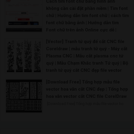
Cách tìm font chữ bằng hình ảnh
không cần cài đặt phần mềm | Tìm font
chữ | Hướng dẫn tìm font chữ | cách tìm
font chữ bằng ảnh | Hướng dẫn tìm
Font chữ trên ảnh Online cực dễ |
Hướng dẫn sử dụng Google Fonts để
[Vector] Tranh tứ quý để cắt CNC file
lấy font chữ
Coreldraw | mẫu tranh tứ quý - Máy cắt
Hiện nay phần mềm tìm font chữ bằng hình ảnh chưa
Plasma CNC | Mẫu cắt plasma cnc tứ
quý | Mẫu Chạm Khắc tranh Tứ quý | Bộ
tranh tứ quý cắt CNC đẹp file vector
CorelDRAW
[Download Free] Tổng hợp mẫu file
CNC tranh tứ quý Tùng Cúc Trúc Mai đẹp cắt bằng
vector hoa văn cắt CNC đẹp | Tổng hợp
hoa văn vector cắt CNC file CorelDraw
[Download Free] Tổng hợp mẫu file vector ho