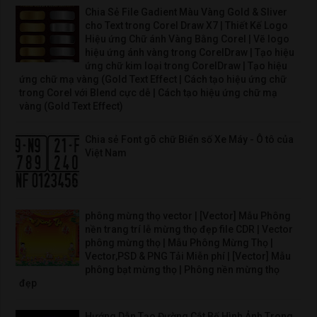
Chia Sẻ File Gadient Màu Vàng Gold & Sliver
cho Text trong Corel Draw X7 | Thiết Kế Logo
Hiệu ứng Chữ ánh Vàng Bằng Corel | Vẽ logo
hiệu ứng ánh vàng trong CorelDraw | Tạo hiệu
ứng chữ kim loại trong CorelDraw | Tạo hiệu
ứng chữ mạ vàng (Gold Text Effect | Cách tạo hiệu ứng chữ
trong Corel với Blend cực dễ | Cách tạo hiệu ứng chữ mạ
vàng (Gold Text Effect)
Chia sẻ Font gõ chữ Biển số Xe Máy - Ô tô của
Việt Nam
phông mừng thọ vector | [Vector] Mẫu Phông
nền trang trí lễ mừng thọ đẹp file CDR | Vector
phông mừng thọ | Mẫu Phông Mừng Thọ |
Vector,PSD & PNG Tải Miễn phí | [Vector] Mẫu
phông bạt mừng thọ | Phông nền mừng thọ
đẹp
Hướng Dẫn Tạo Đường Cắt Bế Hình Ảnh Trong