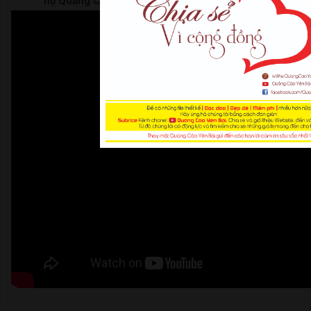
hộ Quảng Cáo Yên Bái | Thank For Watching |