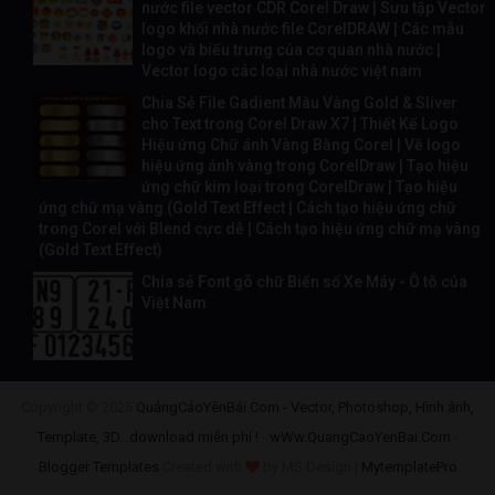
nước file vector CDR Corel Draw | Sưu tập Vector
logo khối nhà nước file CorelDRAW | Các mẫu
logo và biểu trưng của cơ quan nhà nước |
Vector logo các loại nhà nước việt nam
Chia Sẻ File Gadient Màu Vàng Gold & Sliver
cho Text trong Corel Draw X7 | Thiết Kế Logo
Hiệu ứng Chữ ánh Vàng Bằng Corel | Vẽ logo
hiệu ứng ánh vàng trong CorelDraw | Tạo hiệu
ứng chữ kim loại trong CorelDraw | Tạo hiệu
ứng chữ mạ vàng (Gold Text Effect | Cách tạo hiệu ứng chữ
trong Corel với Blend cực dễ | Cách tạo hiệu ứng chữ mạ vàng
(Gold Text Effect)
Chia sẻ Font gõ chữ Biển số Xe Máy - Ô tô của
Việt Nam
Copyright ©
2026
QuảngCáoYênBái.Com - Vector, Photoshop, Hình ảnh,
Template, 3D...download miễn phí !
-
wWw.QuangCaoYenBai.Com
-
Blogger Templates
Created with
by MS Design |
MytemplatePro