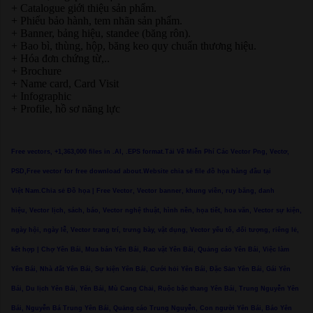
+ Catalogue giới thiệu sản phẩm.
+ Phiếu bảo hành, tem nhãn sản phẩm.
+ Banner, bảng hiệu, standee (băng rôn).
+ Bao bì, thùng, hộp, băng keo quy chuẩn thương hiệu.
+ Hóa đơn chứng từ,..
+ Brochure
+ Name card, Card Visit
+ Infographic
+ Profile, hồ sơ năng lực
Free vectors, +1,363,000 files in .AI, .EPS format.Tải Về Miễn Phí Các Vector Png, Vectơ,
PSD,Free vector for free download about.Website chia sẻ file đồ họa hàng đầu tại
Việt Nam.Chia sẻ Đồ họa | Free Vector, Vector banner, khung viền, ruy băng, danh
hiệu, Vector lịch, sách, báo, Vector nghệ thuật, hình nền, họa tiết, hoa văn, Vector sự kiện,
ngày hội, ngày lễ, Vector trang trí, trưng bày, vật dụng, Vector yếu tố, đối tượng, riêng lẻ,
kết hợp | Chợ Yên Bái, Mua bán Yên Bái, Rao vặt Yên Bái, Quảng cáo Yên Bái, Việc làm
Yên Bái, Nhà đất Yên Bái, Sự kiện Yên Bái, Cưới hỏi Yên Bái, Đặc Sản Yên Bái, Gái Yên
Bái, Du lịch Yên Bái, Yên Bái, Mù Cang Chải, Ruộc bậc thang Yên Bái, Trung Nguyễn Yên
Bái, Nguyễn Bá Trung Yên Bái, Quảng cáo Trung Nguyễn, Con người Yên Bái, Báo Yên