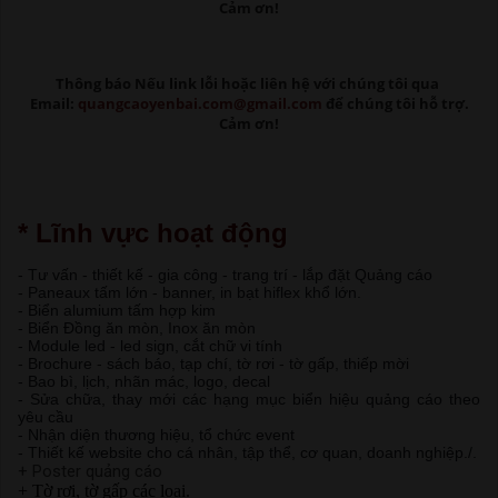
Cảm ơn!
Thông báo Nếu link lỗi
hoặc liên hệ với chúng tôi qua
Email:
quangcaoyenbai.com@gmail.com
để chúng tôi hỗ trợ.
Cảm ơn!
* Lĩnh vực hoạt động
- Tư vấn - thiết kế - gia công - trang trí - lắp đặt Quảng cáo
- Paneaux tấm lớn - banner, in bạt hiflex khổ lớn.
- Biển alumium tấm hợp kim
- Biển Đồng ăn mòn, Inox ăn mòn
- Module led - led sign, cắt chữ vi tính
- Brochure - sách báo, tạp chí, tờ rơi - tờ gấp, thiếp mời
- Bao bì, lịch, nhãn mác, logo, decal
- Sửa chữa, thay mới các hạng mục biển hiệu quảng cáo theo
yêu cầu
- Nhận diện thương hiệu, tổ chức event
- Thiết kế website cho cá nhân, tập thể, cơ quan, doanh nghiệp./.
+ Poster quảng cáo
+ Tờ rơi, tờ gấp các loại.