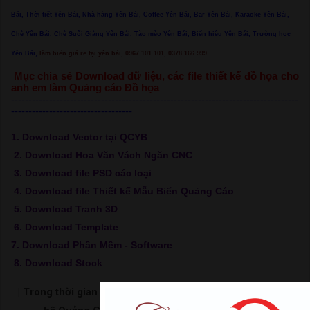
Bái, Thời tiết Yên Bái, Nhà hàng Yên Bái, Coffee Yên Bái, Bar Yên Bái, Karaoke Yên Bái,
Chè Yên Bái, Chè Suối Giàng Yên Bái, Tào mèo Yên Bái, Biển hiệu Yên Bái, Trường học
Yên Bái,
làm biển giá rẻ tại yên bái, 0967 101 101, 0378 166 999
Mục chia sẻ Download dữ liệu, các file thiết kế đồ họa cho
anh em làm Quảng cáo Đồ họa
-----------------------------------------------------------------------------------
-----------------------------------
1. Download Vector tại QCYB
2. Download Hoa Văn Vách Ngăn CNC
3. Download file PSD các loại
4. Download file Thiết kế Mẫu Biển Quảng Cáo
5. Download Tranh 3D
6. Download Template
7. Download Phần Mềm - Software
8. Download Stock
| Trong thời gian chờ load link hãy bấm xem video để ủng