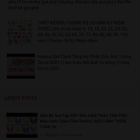
phả | File vector gia phả | Hướng dẫn tạo cây gia phả | Xin file
thiết kế gia phả
THIẾT KẾ BIỂU TƯỢNG BỘ SỐ NĂM KỶ NIỆM
COREL | Bộ số kỷ niệm 5, 10, 15, 20, 25, 30, 35,
40, 45, 50, 55, 60, 65, 70, 75, 80, 85, 90, 95, 100
năm | Vector Số Kỷ Niệm Năm
Hướng Dẫn Cách Tăng Độ Phân Giải Ảnh Trong
Corel 2021 | Làm Siêu Nét Ảnh Tự Động Trong
Corel 2021
LATEST POSTS
Sale Bộ Sưu Tập 300+ Mẫu Cánh Thiên Thần PSD |
Mẫu Cánh Thiên Thần Vector | ĐÔI CÁNH THIÊN
THẦN 3D
21/08/2023 - 0 Comments