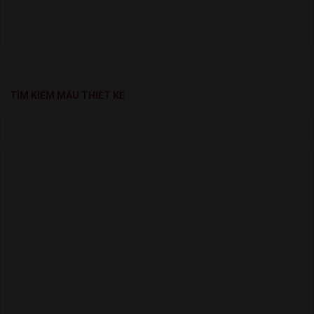
TÌM KIẾM MẪU THIẾT KẾ