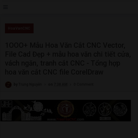
≡
HoaVanCNC
1OOO+ Mẫu Hoa Văn Cắt CNC Vector,
File Cad Đẹp + mẫu hoa văn chi tiết cửa,
vách ngăn, tranh cắt CNC - Tổng hợp
hoa văn cắt CNC file CorelDraw
by
Trung Nguyễn
on
7:38 AM
0 Comment