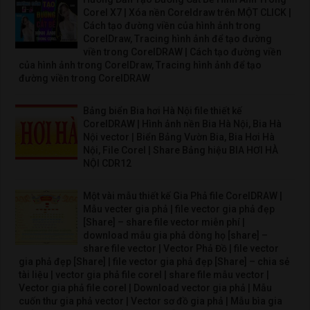
Corel X7 | Xóa nền Coreldraw trên MỘT CLICK |
Cách tạo đường viền của hình ảnh trong
CorelDraw, Tracing hình ảnh để tạo đường
viền trong CorelDRAW | Cách tạo đường viền
của hình ảnh trong CorelDraw, Tracing hình ảnh để tạo
đường viền trong CorelDRAW
Bảng biển Bia hơi Hà Nội file thiết kế
CorelDRAW | Hình ảnh nền Bia Hà Nội, Bia Hà
Nội vector | Biển Bảng Vườn Bia, Bia Hơi Hà
Nội, File Corel | Share Bảng hiệu BIA HƠI HÀ
NỘI CDR12
Một vài mẫu thiết kế Gia Phả file CorelDRAW |
Mẫu vecter gia phả | file vector gia phả đẹp
[Share] – share file vector miễn phí |
download mẫu gia phả dòng họ [share] –
share file vector | Vector Phả Đồ | file vector
gia phả đẹp [Share] | file vector gia phả đẹp [Share] – chia sẻ
tài liệu | vector gia phả file corel | share file mẫu vector |
Vector gia phả file corel | Download vector gia phả | Mẫu
cuốn thư gia phả vector | Vector sơ đồ gia phả | Mẫu bìa gia