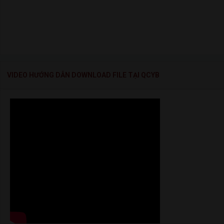
VIDEO HƯỚNG DẪN DOWNLOAD FILE TẠI QCYB