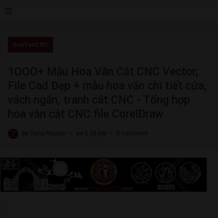
≡
HoaVanCNC
1OOO+ Mẫu Hoa Văn Cắt CNC Vector,
File Cad Đẹp + mẫu hoa văn chi tiết cửa,
vách ngăn, tranh cắt CNC - Tổng hợp
hoa văn cắt CNC file CorelDraw
by
Trung Nguyễn
on
5:38 AM
0 Comment