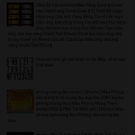
Chia Sẻ File Gadient Màu Vàng Gold & Sliver
cho Text trong Corel Draw X7 | Thiết Kế Logo
Hiệu ứng Chữ ánh Vàng Bằng Corel | Vẽ logo
hiệu ứng ánh vàng trong CorelDraw | Tạo hiệu
ứng chữ kim loại trong CorelDraw | Tạo hiệu
ứng chữ mạ vàng (Gold Text Effect | Cách tạo hiệu ứng chữ
trong Corel với Blend cực dễ | Cách tạo hiệu ứng chữ mạ
vàng (Gold Text Effect)
Chia sẻ Font gõ chữ Biển số Xe Máy - Ô tô của
Việt Nam
phông mừng thọ vector | [Vector] Mẫu Phông
nền trang trí lễ mừng thọ đẹp file CDR | Vector
phông mừng thọ | Mẫu Phông Mừng Thọ |
Vector,PSD & PNG Tải Miễn phí | [Vector] Mẫu
phông bạt mừng thọ | Phông nền mừng thọ
đẹp
Hướng Dẫn Tạo Đường Cắt Bế Hình Ảnh Trong