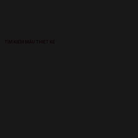
TÌM KIẾM MẪU THIẾT KẾ