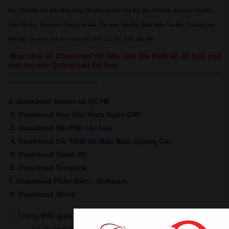
Bái, Thời tiết Yên Bái, Nhà hàng Yên Bái, Coffee Yên Bái, Bar Yên Bái, Karaoke Yên Bái,
Chè Yên Bái, Chè Suối Giàng Yên Bái, Tào mèo Yên Bái, Biển hiệu Yên Bái, Trường học
Yên Bái,
làm biển giá rẻ tại yên bái, 0967 101 101, 0378 166 999
Mục chia sẻ Download dữ liệu, các file thiết kế đồ họa cho
anh em làm Quảng cáo Đồ họa
-----------------------------------------------------------------------------------
-----------------------------------
1. Download Vector tại QCYB
2. Download Hoa Văn Vách Ngăn CNC
3. Download file PSD các loại
4. Download file Thiết kế Mẫu Biển Quảng Cáo
5. Download Tranh 3D
6. Download Template
7. Download Phần Mềm - Software
8. Download Stock
| Trong thời gian chờ load link hãy bấm xem video để ủng