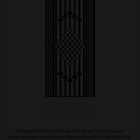
Link Down >>>> Google Driver
Thông báo Nếu link lỗi
hoặc liên hệ với chúng tôi qua
Email:
quangcaoyenbai.com@gmail.com
để chúng tôi hỗ trợ.