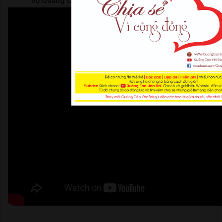
hộ Quảng Cáo Yên Bái | Thank For Watching |