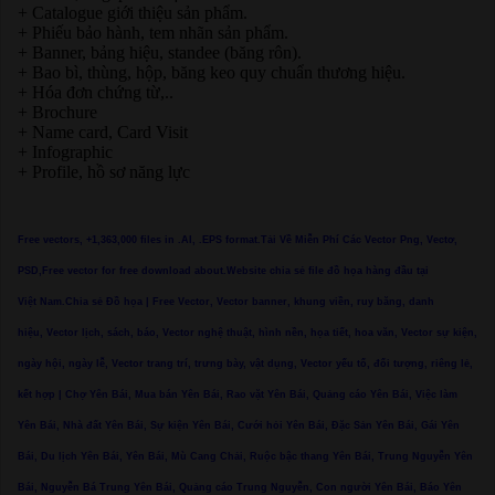
+ Catalogue giới thiệu sản phẩm.
+ Phiếu bảo hành, tem nhãn sản phẩm.
+ Banner, bảng hiệu, standee (băng rôn).
+ Bao bì, thùng, hộp, băng keo quy chuẩn thương hiệu.
+ Hóa đơn chứng từ,..
+ Brochure
+ Name card, Card Visit
+ Infographic
+ Profile, hồ sơ năng lực
Free vectors, +1,363,000 files in .AI, .EPS format.Tải Về Miễn Phí Các Vector Png, Vectơ,
PSD,Free vector for free download about.Website chia sẻ file đồ họa hàng đầu tại
Việt Nam.Chia sẻ Đồ họa | Free Vector, Vector banner, khung viền, ruy băng, danh
hiệu, Vector lịch, sách, báo, Vector nghệ thuật, hình nền, họa tiết, hoa văn, Vector sự kiện,
ngày hội, ngày lễ, Vector trang trí, trưng bày, vật dụng, Vector yếu tố, đối tượng, riêng lẻ,
kết hợp | Chợ Yên Bái, Mua bán Yên Bái, Rao vặt Yên Bái, Quảng cáo Yên Bái, Việc làm
Yên Bái, Nhà đất Yên Bái, Sự kiện Yên Bái, Cưới hỏi Yên Bái, Đặc Sản Yên Bái, Gái Yên
Bái, Du lịch Yên Bái, Yên Bái, Mù Cang Chải, Ruộc bậc thang Yên Bái, Trung Nguyễn Yên
Bái, Nguyễn Bá Trung Yên Bái, Quảng cáo Trung Nguyễn, Con người Yên Bái, Báo Yên