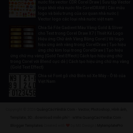
nước file vector CDR Corel Draw | Sưu tập Vector
logo khối nhà nước file CorelDRAW | Các mẫu
logo và biểu trưng của cơ quan nhà nước |
Vector logo các loại nhà nước việt nam
Chia Sẻ File Gadient Màu Vàng Gold & Sliver
cho Text trong Corel Draw X7 | Thiết Kế Logo
Hiệu ứng Chữ ánh Vàng Bằng Corel | Vẽ logo
hiệu ứng ánh vàng trong CorelDraw | Tạo hiệu
ứng chữ kim loại trong CorelDraw | Tạo hiệu
ứng chữ mạ vàng (Gold Text Effect | Cách tạo hiệu ứng chữ
trong Corel với Blend cực dễ | Cách tạo hiệu ứng chữ mạ vàng
(Gold Text Effect)
Chia sẻ Font gõ chữ Biển số Xe Máy - Ô tô của
Việt Nam
Copyright ©
2026
QuảngCáoYênBái.Com - Vector, Photoshop, Hình ảnh,
Template, 3D...download miễn phí !
-
wWw.QuangCaoYenBai.Com
-
Blogger Templates
Created with
by MS Design |
MytemplatePro