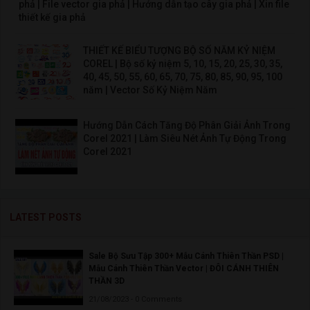
phả | File vector gia phả | Hướng dẫn tạo cây gia phả | Xin file
thiết kế gia phả
THIẾT KẾ BIỂU TƯỢNG BỘ SỐ NĂM KỶ NIỆM
COREL | Bộ số kỷ niệm 5, 10, 15, 20, 25, 30, 35,
40, 45, 50, 55, 60, 65, 70, 75, 80, 85, 90, 95, 100
năm | Vector Số Kỷ Niệm Năm
Hướng Dẫn Cách Tăng Độ Phân Giải Ảnh Trong
Corel 2021 | Làm Siêu Nét Ảnh Tự Động Trong
Corel 2021
LATEST POSTS
Sale Bộ Sưu Tập 300+ Mẫu Cánh Thiên Thần PSD |
Mẫu Cánh Thiên Thần Vector | ĐÔI CÁNH THIÊN
THẦN 3D
21/08/2023 - 0 Comments