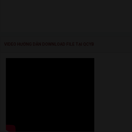
VIDEO HƯỚNG DẪN DOWNLOAD FILE TẠI QCYB