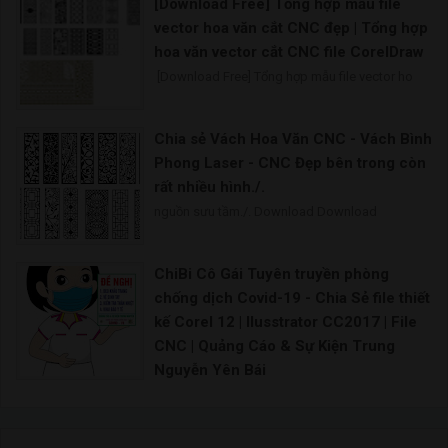
[Download Free] Tổng hợp mẫu file
Vector chùa Vector nhà rông Tháp Rùa vector Kh
vector hoa văn cắt CNC đẹp | Tổng hợp
hoa văn vector cắt CNC file CorelDraw
[Download Free] Tổng hợp mẫu file vector ho
Chia sẻ Vách Hoa Văn CNC - Vách Bình
Phong Laser - CNC Đẹp bên trong còn
rất nhiều hình./.
nguồn sưu tầm./. Download Download
ChiBi Cô Gái Tuyên truyền phòng
chống dịch Covid-19 - Chia Sẻ file thiết
kế Corel 12 | Ilusstrator CC2017 | File
CNC | Quảng Cáo & Sự Kiện Trung
Nguyễn Yên Bái
Bên cạnh việc tuyên truyền bằng hệ thống băng rôn