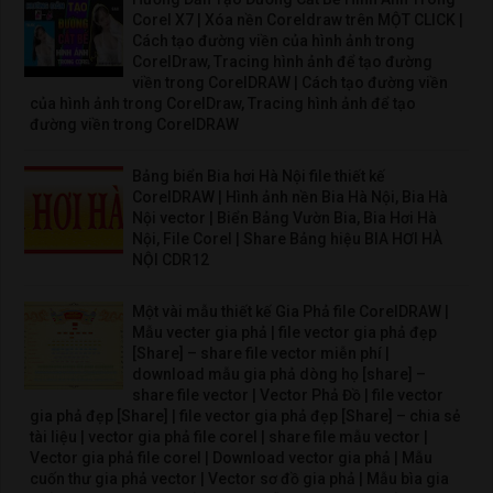
Corel X7 | Xóa nền Coreldraw trên MỘT CLICK |
Cách tạo đường viền của hình ảnh trong
CorelDraw, Tracing hình ảnh để tạo đường
viền trong CorelDRAW | Cách tạo đường viền
của hình ảnh trong CorelDraw, Tracing hình ảnh để tạo
đường viền trong CorelDRAW
Bảng biển Bia hơi Hà Nội file thiết kế
CorelDRAW | Hình ảnh nền Bia Hà Nội, Bia Hà
Nội vector | Biển Bảng Vườn Bia, Bia Hơi Hà
Nội, File Corel | Share Bảng hiệu BIA HƠI HÀ
NỘI CDR12
Một vài mẫu thiết kế Gia Phả file CorelDRAW |
Mẫu vecter gia phả | file vector gia phả đẹp
[Share] – share file vector miễn phí |
download mẫu gia phả dòng họ [share] –
share file vector | Vector Phả Đồ | file vector
gia phả đẹp [Share] | file vector gia phả đẹp [Share] – chia sẻ
tài liệu | vector gia phả file corel | share file mẫu vector |
Vector gia phả file corel | Download vector gia phả | Mẫu
cuốn thư gia phả vector | Vector sơ đồ gia phả | Mẫu bìa gia