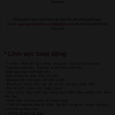
Cảm ơn!
Thông báo Nếu link lỗi
hoặc liên hệ với chúng tôi qua
Email:
quangcaoyenbai.com@gmail.com
để chúng tôi hỗ trợ.
Cảm ơn!
* Lĩnh vực hoạt động
- Tư vấn - thiết kế - gia công - trang trí - lắp đặt Quảng cáo
- Paneaux tấm lớn - banner, in bạt hiflex khổ lớn.
- Biển alumium tấm hợp kim
- Biển Đồng ăn mòn, Inox ăn mòn
- Module led - led sign, cắt chữ vi tính
- Brochure - sách báo, tạp chí, tờ rơi - tờ gấp, thiếp mời
- Bao bì, lịch, nhãn mác, logo, decal
- Sửa chữa, thay mới các hạng mục biển hiệu quảng cáo theo
yêu cầu
- Nhận diện thương hiệu, tổ chức event
- Thiết kế website cho cá nhân, tập thể, cơ quan, doanh nghiệp./.
+ Poster quảng cáo
+ Tờ rơi, tờ gấp các loại.