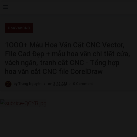
≡
HoaVanCNC
1OOO+ Mẫu Hoa Văn Cắt CNC Vector,
File Cad Đẹp + mẫu hoa văn chi tiết cửa,
vách ngăn, tranh cắt CNC - Tổng hợp
hoa văn cắt CNC file CorelDraw
by
Trung Nguyễn
on
3:24 AM
0 Comment