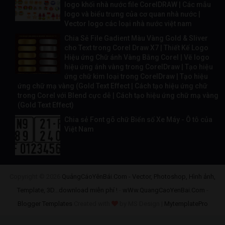
logo khối nhà nước file CorelDRAW | Các mẫu
logo và biểu trưng của cơ quan nhà nước |
Vector logo các loại nhà nước việt nam
Chia Sẻ File Gadient Màu Vàng Gold & Sliver
cho Text trong Corel Draw X7 | Thiết Kế Logo
Hiệu ứng Chữ ánh Vàng Bằng Corel | Vẽ logo
hiệu ứng ánh vàng trong CorelDraw | Tạo hiệu
ứng chữ kim loại trong CorelDraw | Tạo hiệu
ứng chữ mạ vàng (Gold Text Effect | Cách tạo hiệu ứng chữ
trong Corel với Blend cực dễ | Cách tạo hiệu ứng chữ mạ vàng
(Gold Text Effect)
Chia sẻ Font gõ chữ Biển số Xe Máy - Ô tô của
Việt Nam
Copyright ©
2026
QuảngCáoYênBái.Com - Vector, Photoshop, Hình ảnh,
Template, 3D...download miễn phí !
-
wWw.QuangCaoYenBai.Com
-
Blogger Templates
Created with
by MS Design |
MytemplatePro