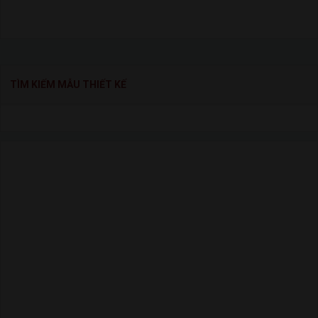
TÌM KIẾM MẪU THIẾT KẾ