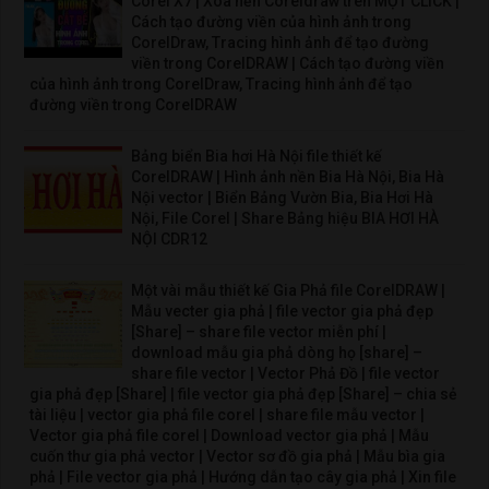
Corel X7 | Xóa nền Coreldraw trên MỘT CLICK |
Cách tạo đường viền của hình ảnh trong
CorelDraw, Tracing hình ảnh để tạo đường
viền trong CorelDRAW | Cách tạo đường viền
của hình ảnh trong CorelDraw, Tracing hình ảnh để tạo
đường viền trong CorelDRAW
Bảng biển Bia hơi Hà Nội file thiết kế
CorelDRAW | Hình ảnh nền Bia Hà Nội, Bia Hà
Nội vector | Biển Bảng Vườn Bia, Bia Hơi Hà
Nội, File Corel | Share Bảng hiệu BIA HƠI HÀ
NỘI CDR12
Một vài mẫu thiết kế Gia Phả file CorelDRAW |
Mẫu vecter gia phả | file vector gia phả đẹp
[Share] – share file vector miễn phí |
download mẫu gia phả dòng họ [share] –
share file vector | Vector Phả Đồ | file vector
gia phả đẹp [Share] | file vector gia phả đẹp [Share] – chia sẻ
tài liệu | vector gia phả file corel | share file mẫu vector |
Vector gia phả file corel | Download vector gia phả | Mẫu
cuốn thư gia phả vector | Vector sơ đồ gia phả | Mẫu bìa gia
phả | File vector gia phả | Hướng dẫn tạo cây gia phả | Xin file