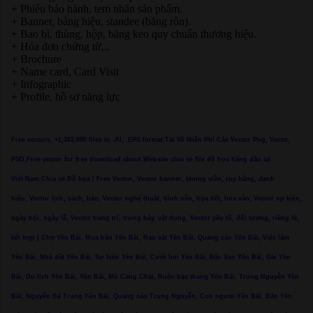
+ Phiếu bảo hành, tem nhãn sản phẩm.
+ Banner, bảng hiệu, standee (băng rôn).
+ Bao bì, thùng, hộp, băng keo quy chuẩn thương hiệu.
+ Hóa đơn chứng từ,..
+ Brochure
+ Name card, Card Visit
+ Infographic
+ Profile, hồ sơ năng lực
Free vectors, +1,363,000 files in .AI, .EPS format.Tải Về Miễn Phí Các Vector Png, Vectơ,
PSD,Free vector for free download about.Website chia sẻ file đồ họa hàng đầu tại
Việt Nam.Chia sẻ Đồ họa | Free Vector, Vector banner, khung viền, ruy băng, danh
hiệu, Vector lịch, sách, báo, Vector nghệ thuật, hình nền, họa tiết, hoa văn, Vector sự kiện,
ngày hội, ngày lễ, Vector trang trí, trưng bày, vật dụng, Vector yếu tố, đối tượng, riêng lẻ,
kết hợp | Chợ Yên Bái, Mua bán Yên Bái, Rao vặt Yên Bái, Quảng cáo Yên Bái, Việc làm
Yên Bái, Nhà đất Yên Bái, Sự kiện Yên Bái, Cưới hỏi Yên Bái, Đặc Sản Yên Bái, Gái Yên
Bái, Du lịch Yên Bái, Yên Bái, Mù Cang Chải, Ruộc bậc thang Yên Bái, Trung Nguyễn Yên
Bái, Nguyễn Bá Trung Yên Bái, Quảng cáo Trung Nguyễn, Con người Yên Bái, Báo Yên