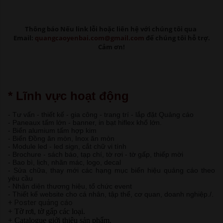
Thông báo Nếu link lỗi
hoặc liên hệ với chúng tôi qua
Email:
quangcaoyenbai.com@gmail.com
để chúng tôi hỗ trợ.
Cảm ơn!
* Lĩnh vực hoạt động
- Tư vấn - thiết kế - gia công - trang trí - lắp đặt Quảng cáo
- Paneaux tấm lớn - banner, in bạt hiflex khổ lớn.
- Biển alumium tấm hợp kim
- Biển Đồng ăn mòn, Inox ăn mòn
- Module led - led sign, cắt chữ vi tính
- Brochure - sách báo, tạp chí, tờ rơi - tờ gấp, thiếp mời
- Bao bì, lịch, nhãn mác, logo, decal
- Sửa chữa, thay mới các hạng mục biển hiệu quảng cáo theo
yêu cầu
- Nhận diện thương hiệu, tổ chức event
- Thiết kế website cho cá nhân, tập thể, cơ quan, doanh nghiệp./.
+ Poster quảng cáo
+ Tờ rơi, tờ gấp các loại.
+ Catalogue giới thiệu sản phẩm.