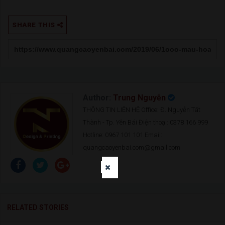
SHARE THIS
Author:
Trung Nguyễn
THÔNG TIN LIÊN HỆ Office: Đ. Nguyễn Tất
Thành - Tp. Yên Bái Điện thoại: 0378 166 999
Hotline: 0967 101 101 Email:
quangcaoyenbai.com@gmail.com
RELATED STORIES