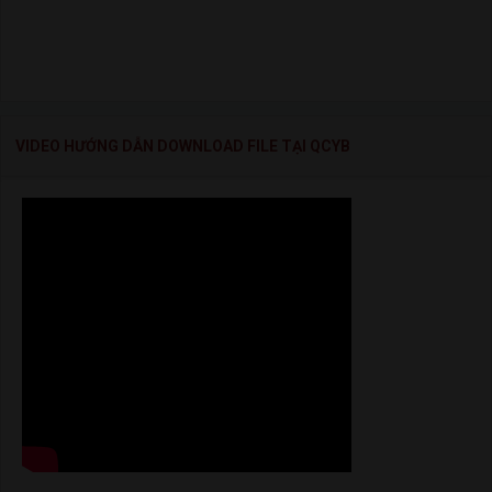
VIDEO HƯỚNG DẪN DOWNLOAD FILE TẠI QCYB