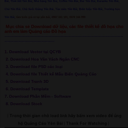
Bái, Thời tiết Yên Bái, Nhà hàng Yên Bái, Coffee Yên Bái, Bar Yên Bái, Karaoke Yên Bái,
Chè Yên Bái, Chè Suối Giàng Yên Bái, Tào mèo Yên Bái, Biển hiệu Yên Bái, Trường học
Yên Bái,
làm biển giá rẻ tại yên bái, 0967 101 101, 0378 166 999
Mục chia sẻ Download dữ liệu, các file thiết kế đồ họa cho
anh em làm Quảng cáo Đồ họa
-----------------------------------------------------------------------------------
-----------------------------------
1. Download Vector tại QCYB
2. Download Hoa Văn Vách Ngăn CNC
3. Download file PSD các loại
4. Download file Thiết kế Mẫu Biển Quảng Cáo
5. Download Tranh 3D
6. Download Template
7. Download Phần Mềm - Software
8. Download Stock
| Trong thời gian chờ load link hãy bấm xem video để ủng
hộ Quảng Cáo Yên Bái | Thank For Watching |