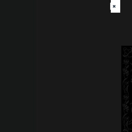
CorelDraw, Tracing hình ảnh để t
đường viền trong CorelDRAW