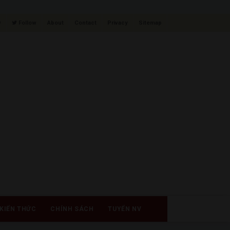
w
Follow
About
Contact
Privacy
Sitemap
KIẾN THỨC
CHÍNH SÁCH
TUYỂN NV