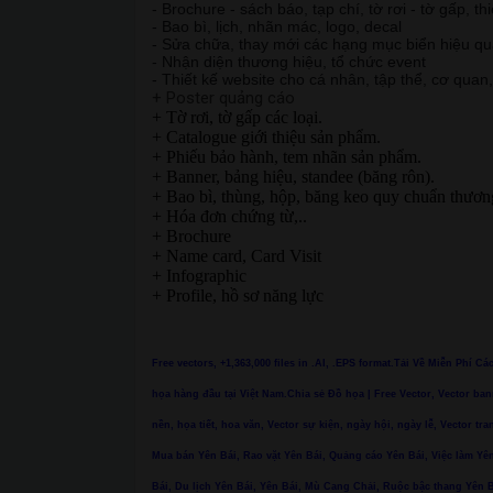
- Brochure - sách báo, tạp chí, tờ rơi - tờ gấp, th
- Bao bì, lịch, nhãn mác, logo, decal
- Sửa chữa, thay mới các hạng mục biển hiệu q
- Nhận diện thương hiệu, tổ chức event
- Thiết kế website cho cá nhân, tập thể, cơ quan
+ Poster quảng cáo
+ Tờ rơi, tờ gấp các loại.
+ Catalogue giới thiệu sản phẩm.
+ Phiếu bảo hành, tem nhãn sản phẩm.
+ Banner, bảng hiệu, standee (băng rôn).
+ Bao bì, thùng, hộp, băng keo quy chuẩn thươn
+ Hóa đơn chứng từ,..
+ Brochure
+ Name card, Card Visit
+ Infographic
+ Profile, hồ sơ năng lực
Free vectors, +1,363,000 files in .AI, .EPS format.Tải Về Miễn Phí C
họa hàng đầu tại Việt Nam.Chia sẻ Đồ họa | Free Vector, Vector ban
nền, họa tiết, hoa văn, Vector sự kiện, ngày hội, ngày lễ, Vector tra
Mua bán Yên Bái, Rao vặt Yên Bái, Quảng cáo Yên Bái, Việc làm Yên
Bái, Du lịch Yên Bái, Yên Bái, Mù Cang Chải, Ruộc bậc thang Yê