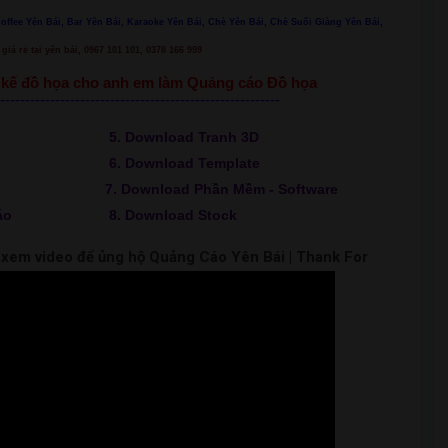
Coffee Yên Bái, Bar Yên Bái, Karaoke Yên Bái, Chè Yên Bái, Chè Suối Giàng Yên Bái,
giá rẻ tại yên bái, 0967 101 101, 0378 166 999
ết kế đồ họa cho anh em làm Quảng cáo Đồ họa
--------------------------------------------------------
5. Download Tranh 3D
6. Download Template
7. Download Phần Mềm - Software
áo
8. Download Stock
m xem video để ủng hộ Quảng Cáo Yên Bái | Thank For