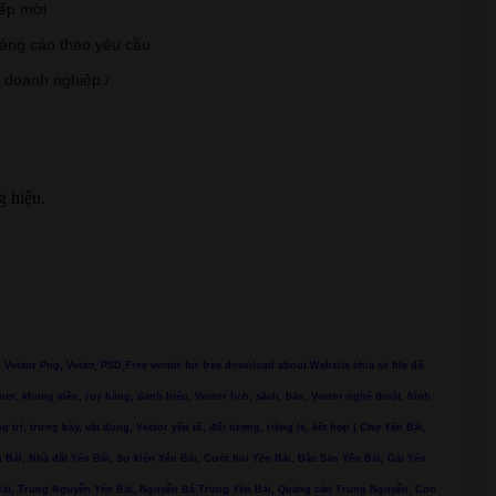
iếp mời
uảng cáo theo yêu cầu
, doanh nghiệp./.
g hiệu.
ác Vector Png, Vectơ, PSD,Free vector for free download about.Website chia sẻ file đồ
ner, khung viền, ruy băng, danh hiệu, Vector lịch, sách, báo, Vector nghệ thuật, hình
ng trí, trưng bày, vật dụng, Vector yếu tố, đối tượng, riêng lẻ, kết hợp | Chợ Yên Bái,
 Bái, Nhà đất Yên Bái, Sự kiện Yên Bái, Cưới hỏi Yên Bái, Đặc Sản Yên Bái, Gái Yên
n Bái, Trung Nguyễn Yên Bái, Nguyễn Bá Trung Yên Bái, Quảng cáo Trung Nguyễn, Con