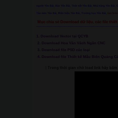
người Yên Bái, Báo Yên Bái, Thời tiết Yên Bái, Nhà hàng Yên Bái, 
Tào mèo Yên Bái, Biển hiệu Yên Bái, Trường học Yên Bái,
làm biển 
Mục chia sẻ Download dữ liệu, các file thi
--------------------------------------------------------------
1. Download Vector tại QCYB
2. Download Hoa Văn Vách Ngăn CNC
3. Download file PSD các loại
4. Download file Thiết kế Mẫu Biển Quảng C
| Trong thời gian chờ load link hãy bấ