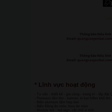
Link 
Thông báo Nếu link 
Email:
quangcaoyenbai.co
Thông báo Nếu link 
Email:
quangcaoyenbai.co
* Lĩnh vực hoạt động
- Tư vấn - thiết kế - gia công - trang trí - lắp đặ
- Paneaux tấm lớn - banner, in bạt hiflex khổ lớn.
- Biển alumium tấm hợp kim
- Biển Đồng ăn mòn, Inox ăn mòn
- Module led - led sign, cắt chữ vi tính