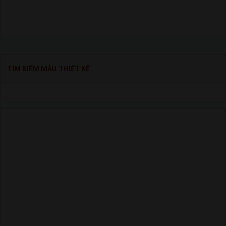
TÌM KIẾM MẪU THIẾT KẾ