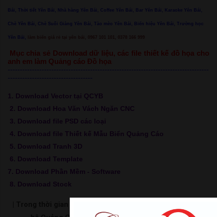
Bái, Thời tiết Yên Bái, Nhà hàng Yên Bái, Coffee Yên Bái, Bar Yên Bái, Karaoke Yên Bái,
Chè Yên Bái, Chè Suối Giàng Yên Bái, Tào mèo Yên Bái, Biển hiệu Yên Bái, Trường học
Yên Bái,
làm biển giá rẻ tại yên bái, 0967 101 101, 0378 166 999
Mục chia sẻ Download dữ liệu, các file thiết kế đồ họa cho
anh em làm Quảng cáo Đồ họa
-----------------------------------------------------------------------------------
-----------------------------------
1. Download Vector tại QCYB
2. Download Hoa Văn Vách Ngăn CNC
3. Download file PSD các loại
4. Download file Thiết kế Mẫu Biển Quảng Cáo
5. Download Tranh 3D
6. Download Template
7. Download Phần Mềm - Software
8. Download Stock
| Trong thời gian chờ load link hãy bấm xem video để ủng