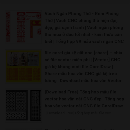
Vách Ngăn Phòng Thờ - Rèm Phòng
Thờ | Vách CNC phòng thờ hiện đại,
đẹp, giá cạnh tranh | Vách ngăn phòng
thờ mua ở đâu tốt nhất - kiến thức cần
biết | Tổng hợp 99 mẫu vách ngăn CNC
cho phòng thờ đẹp hoàn hảo | Mẫu
file corel giá kệ cắt cnc [share] – chia
vách ngăn bàn thờ nào đang là xu
sẻ file vector miễn phí | [Vector] CNC
hướng |
giá kệ khung cưới file CorelDraw |
Giá vách ngăn phòng thờ nguồn sưu tầm
Share mẫu hoa văn CNC giá kệ treo
tường | Download mẫu hoa văn Vector
CNC
[Download Free] Tổng hợp mẫu file
Vector CNC tứ quý Hoa văn CNC file corel File
vector hoa văn cắt CNC đẹp | Tổng hợp
hoa văn vector cắt CNC file CorelDraw
[Download Free] Tổng hợp mẫu file vec