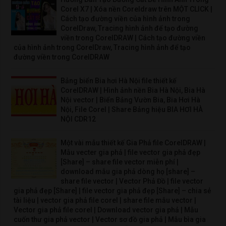
Corel X7 | Xóa nền Coreldraw trên MỘT CLICK |
Cách tạo đường viền của hình ảnh trong
CorelDraw, Tracing hình ảnh để tạo đường
viền trong CorelDRAW | Cách tạo đường viền
của hình ảnh trong CorelDraw, Tracing hình ảnh để tạo
đường viền trong CorelDRAW
Bảng biển Bia hơi Hà Nội file thiết kế
CorelDRAW | Hình ảnh nền Bia Hà Nội, Bia Hà
Nội vector | Biển Bảng Vườn Bia, Bia Hơi Hà
Nội, File Corel | Share Bảng hiệu BIA HƠI HÀ
NỘI CDR12
Một vài mẫu thiết kế Gia Phả file CorelDRAW |
Mẫu vecter gia phả | file vector gia phả đẹp
[Share] – share file vector miễn phí |
download mẫu gia phả dòng họ [share] –
share file vector | Vector Phả Đồ | file vector
gia phả đẹp [Share] | file vector gia phả đẹp [Share] – chia sẻ
tài liệu | vector gia phả file corel | share file mẫu vector |
Vector gia phả file corel | Download vector gia phả | Mẫu
cuốn thư gia phả vector | Vector sơ đồ gia phả | Mẫu bìa gia