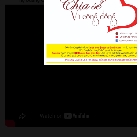
hộ Quảng Cáo Yên Bái | Thank For Watching |