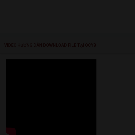
VIDEO HƯỚNG DẪN DOWNLOAD FILE TẠI QCYB