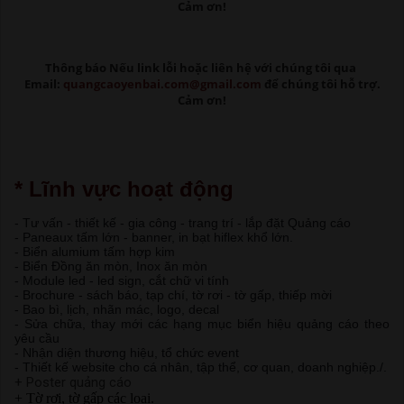
Cảm ơn!
Thông báo Nếu link lỗi
hoặc liên hệ với chúng tôi qua
Email:
quangcaoyenbai.com@gmail.com
để chúng tôi hỗ trợ.
Cảm ơn!
* Lĩnh vực hoạt động
- Tư vấn - thiết kế - gia công - trang trí - lắp đặt Quảng cáo
- Paneaux tấm lớn - banner, in bạt hiflex khổ lớn.
- Biển alumium tấm hợp kim
- Biển Đồng ăn mòn, Inox ăn mòn
- Module led - led sign, cắt chữ vi tính
- Brochure - sách báo, tạp chí, tờ rơi - tờ gấp, thiếp mời
- Bao bì, lịch, nhãn mác, logo, decal
- Sửa chữa, thay mới các hạng mục biển hiệu quảng cáo theo
yêu cầu
- Nhận diện thương hiệu, tổ chức event
- Thiết kế website cho cá nhân, tập thể, cơ quan, doanh nghiệp./.
+ Poster quảng cáo
+ Tờ rơi, tờ gấp các loại.