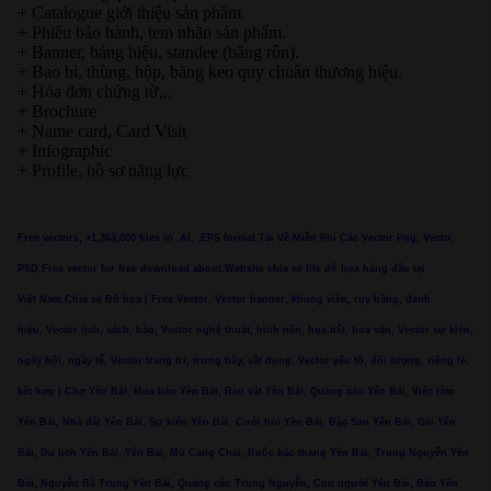
+ Catalogue giới thiệu sản phẩm.
+ Phiếu bảo hành, tem nhãn sản phẩm.
+ Banner, bảng hiệu, standee (băng rôn).
+ Bao bì, thùng, hộp, băng keo quy chuẩn thương hiệu.
+ Hóa đơn chứng từ,..
+ Brochure
+ Name card, Card Visit
+ Infographic
+ Profile, hồ sơ năng lực
Free vectors, +1,363,000 files in .AI, .EPS format.Tải Về Miễn Phí Các Vector Png, Vectơ,
PSD,Free vector for free download about.Website chia sẻ file đồ họa hàng đầu tại
Việt Nam.Chia sẻ Đồ họa | Free Vector, Vector banner, khung viền, ruy băng, danh
hiệu, Vector lịch, sách, báo, Vector nghệ thuật, hình nền, họa tiết, hoa văn, Vector sự kiện,
ngày hội, ngày lễ, Vector trang trí, trưng bày, vật dụng, Vector yếu tố, đối tượng, riêng lẻ,
kết hợp | Chợ Yên Bái, Mua bán Yên Bái, Rao vặt Yên Bái, Quảng cáo Yên Bái, Việc làm
Yên Bái, Nhà đất Yên Bái, Sự kiện Yên Bái, Cưới hỏi Yên Bái, Đặc Sản Yên Bái, Gái Yên
Bái, Du lịch Yên Bái, Yên Bái, Mù Cang Chải, Ruộc bậc thang Yên Bái, Trung Nguyễn Yên
Bái, Nguyễn Bá Trung Yên Bái, Quảng cáo Trung Nguyễn, Con người Yên Bái, Báo Yên