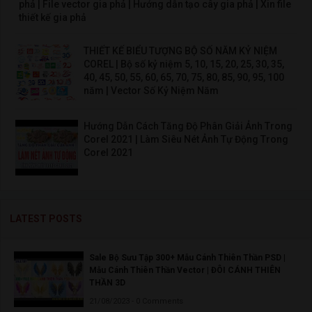
phả | File vector gia phả | Hướng dẫn tạo cây gia phả | Xin file
thiết kế gia phả
THIẾT KẾ BIỂU TƯỢNG BỘ SỐ NĂM KỶ NIỆM
COREL | Bộ số kỷ niệm 5, 10, 15, 20, 25, 30, 35,
40, 45, 50, 55, 60, 65, 70, 75, 80, 85, 90, 95, 100
năm | Vector Số Kỷ Niệm Năm
Hướng Dẫn Cách Tăng Độ Phân Giải Ảnh Trong
Corel 2021 | Làm Siêu Nét Ảnh Tự Động Trong
Corel 2021
LATEST POSTS
Sale Bộ Sưu Tập 300+ Mẫu Cánh Thiên Thần PSD |
Mẫu Cánh Thiên Thần Vector | ĐÔI CÁNH THIÊN
THẦN 3D
21/08/2023 - 0 Comments