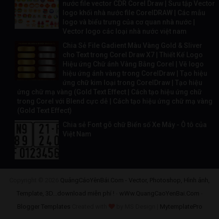
nước file vector CDR Corel Draw | Sưu tập Vector
logo khối nhà nước file CorelDRAW | Các mẫu
logo và biểu trưng của cơ quan nhà nước |
Vector logo các loại nhà nước việt nam
Chia Sẻ File Gadient Màu Vàng Gold & Sliver
cho Text trong Corel Draw X7 | Thiết Kế Logo
Hiệu ứng Chữ ánh Vàng Bằng Corel | Vẽ logo
hiệu ứng ánh vàng trong CorelDraw | Tạo hiệu
ứng chữ kim loại trong CorelDraw | Tạo hiệu
ứng chữ mạ vàng (Gold Text Effect | Cách tạo hiệu ứng chữ
trong Corel với Blend cực dễ | Cách tạo hiệu ứng chữ mạ vàng
(Gold Text Effect)
Chia sẻ Font gõ chữ Biển số Xe Máy - Ô tô của
Việt Nam
Copyright ©
2026
QuảngCáoYênBái.Com - Vector, Photoshop, Hình ảnh,
Template, 3D...download miễn phí !
-
wWw.QuangCaoYenBai.Com
-
Blogger Templates
Created with
by MS Design |
MytemplatePro