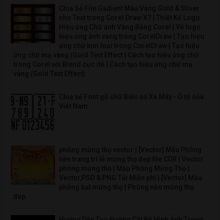
Chia Sẻ File Gadient Màu Vàng Gold & Sliver
cho Text trong Corel Draw X7 | Thiết Kế Logo
Hiệu ứng Chữ ánh Vàng Bằng Corel | Vẽ logo
hiệu ứng ánh vàng trong CorelDraw | Tạo hiệu
ứng chữ kim loại trong CorelDraw | Tạo hiệu
ứng chữ mạ vàng (Gold Text Effect | Cách tạo hiệu ứng chữ
trong Corel với Blend cực dễ | Cách tạo hiệu ứng chữ mạ
vàng (Gold Text Effect)
Chia sẻ Font gõ chữ Biển số Xe Máy - Ô tô của
Việt Nam
phông mừng thọ vector | [Vector] Mẫu Phông
nền trang trí lễ mừng thọ đẹp file CDR | Vector
phông mừng thọ | Mẫu Phông Mừng Thọ |
Vector,PSD & PNG Tải Miễn phí | [Vector] Mẫu
phông bạt mừng thọ | Phông nền mừng thọ
đẹp
Hướng Dẫn Tạo Đường Cắt Bế Hình Ảnh Trong