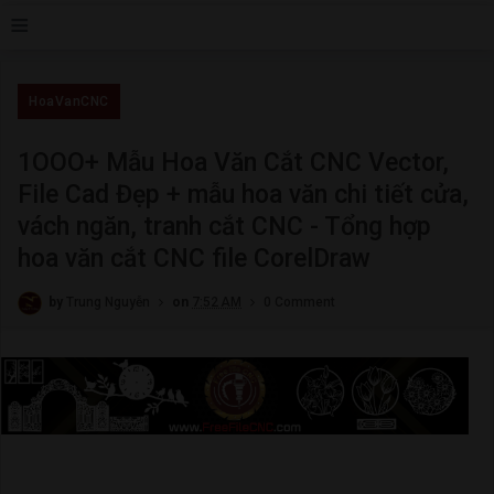
≡
HoaVanCNC
1OOO+ Mẫu Hoa Văn Cắt CNC Vector,
File Cad Đẹp + mẫu hoa văn chi tiết cửa,
vách ngăn, tranh cắt CNC - Tổng hợp
hoa văn cắt CNC file CorelDraw
by
Trung Nguyễn
on
7:52 AM
0 Comment