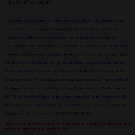
+ Profile, hồ sơ năng lực
Free vectors, +1,363,000 files in .AI, .EPS format.Tải Về Miễn Phí Các Vector Png, Vectơ,
PSD,Free vector for free download about.Website chia sẻ file đồ họa hàng đầu tại
Việt Nam.Chia sẻ Đồ họa | Free Vector, Vector banner, khung viền, ruy băng, danh
hiệu, Vector lịch, sách, báo, Vector nghệ thuật, hình nền, họa tiết, hoa văn, Vector sự kiện,
ngày hội, ngày lễ, Vector trang trí, trưng bày, vật dụng, Vector yếu tố, đối tượng, riêng lẻ,
kết hợp | Chợ Yên Bái, Mua bán Yên Bái, Rao vặt Yên Bái, Quảng cáo Yên Bái, Việc làm
Yên Bái, Nhà đất Yên Bái, Sự kiện Yên Bái, Cưới hỏi Yên Bái, Đặc Sản Yên Bái, Gái Yên
Bái, Du lịch Yên Bái, Yên Bái, Mù Cang Chải, Ruộc bậc thang Yên Bái, Trung Nguyễn Yên
Bái, Nguyễn Bá Trung Yên Bái, Quảng cáo Trung Nguyễn, Con người Yên Bái, Báo Yên
Bái, Thời tiết Yên Bái, Nhà hàng Yên Bái, Coffee Yên Bái, Bar Yên Bái, Karaoke Yên Bái,
Chè Yên Bái, Chè Suối Giàng Yên Bái, Tào mèo Yên Bái, Biển hiệu Yên Bái, Trường học
Yên Bái,
làm biển giá rẻ tại yên bái, 0967 101 101, 0378 166 999
Mục chia sẻ Download dữ liệu, các file thiết kế đồ họa cho
anh em làm Quảng cáo Đồ họa
-----------------------------------------------------------------------------------