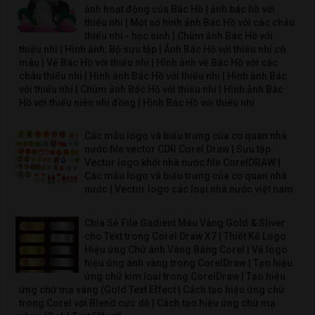
ảnh hoạt động của Bác Hồ | ảnh bác hồ với
thiếu nhi | Một số hình ảnh Bác Hồ với các cháu
thiếu nhi - học sinh | Chùm ảnh Bác Hồ với
thiếu nhi | Hình ảnh, Bộ sưu tập | Ảnh Bác Hồ với thiếu nhi có
màu | Vẽ Bác Hồ với thiếu nhi | Hình ảnh về Bác Hồ với các
cháu thiếu nhi | Hình ảnh Bác Hồ với thiếu nhi | Hình ảnh Bác
với thiếu nhi | Chùm ảnh Bác Hồ với thiếu nhi | Hình ảnh Bác
Hồ với thiếu niên nhi đồng | Hình Bác Hồ với thiếu nhi
Các mẫu logo và biểu trưng của cơ quan nhà
nước file vector CDR Corel Draw | Sưu tập
Vector logo khối nhà nước file CorelDRAW |
Các mẫu logo và biểu trưng của cơ quan nhà
nước | Vector logo các loại nhà nước việt nam
Chia Sẻ File Gadient Màu Vàng Gold & Sliver
cho Text trong Corel Draw X7 | Thiết Kế Logo
Hiệu ứng Chữ ánh Vàng Bằng Corel | Vẽ logo
hiệu ứng ánh vàng trong CorelDraw | Tạo hiệu
ứng chữ kim loại trong CorelDraw | Tạo hiệu
ứng chữ mạ vàng (Gold Text Effect | Cách tạo hiệu ứng chữ
trong Corel với Blend cực dễ | Cách tạo hiệu ứng chữ mạ