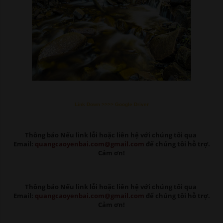
Link Down >>>> Google Driver
Thông báo Nếu link lỗi
hoặc liên hệ với chúng tôi qua
Email:
quangcaoyenbai.com@gmail.com
để chúng tôi hỗ trợ.
Cảm ơn!
Thông báo Nếu link lỗi
hoặc liên hệ với chúng tôi qua
Email:
quangcaoyenbai.com@gmail.com
để chúng tôi hỗ trợ.
Cảm ơn!