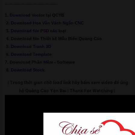
-----------------------------------
1. Download Vector tại QCYB
2. Download Hoa Văn Vách Ngăn CNC
3. Download file PSD các loại
4. Download file Thiết kế Mẫu Biển Quảng Cáo
5. Download Tranh 3D
6. Download Template
7. Download Phần Mềm - Software
8. Download Stock
| Trong thời gian chờ load link hãy bấm xem video để ủng
hộ Quảng Cáo Yên Bái | Thank For Watching |