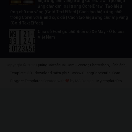
hiệu ứng ánh vàng trong CorelDraw | Tạo hiệu
ứng chữ kim loại trong CorelDraw | Tạo hiệu
ứng chữ mạ vàng (Gold Text Effect | Cách tạo hiệu ứng chữ
trong Corel với Blend cực dễ | Cách tạo hiệu ứng chữ mạ vàng
(Gold Text Effect)
Chia sẻ Font gõ chữ Biển số Xe Máy - Ô tô của
Việt Nam
Copyright ©
2026
QuảngCáoYênBái.Com - Vector, Photoshop, Hình ảnh,
Template, 3D...download miễn phí !
-
wWw.QuangCaoYenBai.Com
-
Blogger Templates
Created with
by MS Design |
MytemplatePro