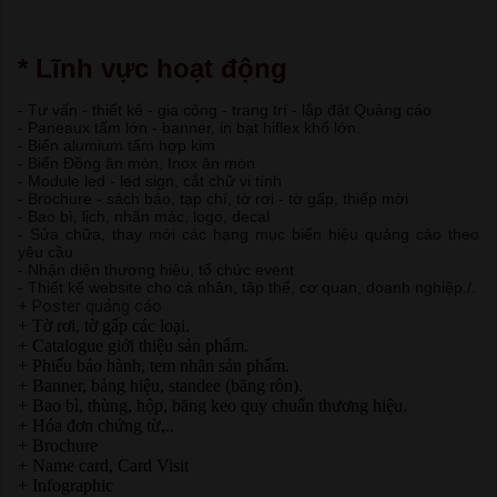
* Lĩnh vực hoạt động
- Tư vấn - thiết kế - gia công - trang trí - lắp đặt Quảng cáo
- Paneaux tấm lớn - banner, in bạt hiflex khổ lớn.
- Biển alumium tấm hợp kim
- Biển Đồng ăn mòn, Inox ăn mòn
- Module led - led sign, cắt chữ vi tính
- Brochure - sách báo, tạp chí, tờ rơi - tờ gấp, thiếp mời
- Bao bì, lịch, nhãn mác, logo, decal
- Sửa chữa, thay mới các hạng mục biển hiệu quảng cáo theo
yêu cầu
- Nhận diện thương hiệu, tổ chức event
- Thiết kế website cho cá nhân, tập thể, cơ quan, doanh nghiệp./.
+ Poster quảng cáo
+ Tờ rơi, tờ gấp các loại.
+ Catalogue giới thiệu sản phẩm.
+ Phiếu bảo hành, tem nhãn sản phẩm.
+ Banner, bảng hiệu, standee (băng rôn).
+ Bao bì, thùng, hộp, băng keo quy chuẩn thương hiệu.
+ Hóa đơn chứng từ,..
+ Brochure
+ Name card, Card Visit
+ Infographic