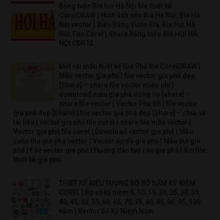
Bảng biển Bia hơi Hà Nội file thiết kế
CorelDRAW | Hình ảnh nền Bia Hà Nội, Bia Hà
Nội vector | Biển Bảng Vườn Bia, Bia Hơi Hà
Nội, File Corel | Share Bảng hiệu BIA HƠI HÀ
NỘI CDR12
Một vài mẫu thiết kế Gia Phả file CorelDRAW |
Mẫu vecter gia phả | file vector gia phả đẹp
[Share] – share file vector miễn phí |
download mẫu gia phả dòng họ [share] –
share file vector | Vector Phả Đồ | file vector
gia phả đẹp [Share] | file vector gia phả đẹp [Share] – chia sẻ
tài liệu | vector gia phả file corel | share file mẫu vector |
Vector gia phả file corel | Download vector gia phả | Mẫu
cuốn thư gia phả vector | Vector sơ đồ gia phả | Mẫu bìa gia
phả | File vector gia phả | Hướng dẫn tạo cây gia phả | Xin file
thiết kế gia phả
THIẾT KẾ BIỂU TƯỢNG BỘ SỐ NĂM KỶ NIỆM
COREL | Bộ số kỷ niệm 5, 10, 15, 20, 25, 30, 35,
40, 45, 50, 55, 60, 65, 70, 75, 80, 85, 90, 95, 100
năm | Vector Số Kỷ Niệm Năm