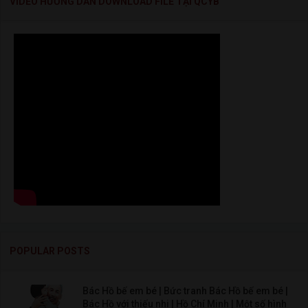
VIDEO HƯỚNG DẪN DOWNLOAD FILE TẠI QCYB
POPULAR POSTS
Bác Hồ bế em bé | Bức tranh Bác Hồ bế em bé |
Bác Hồ với thiếu nhi | Hồ Chí Minh | Một số hình