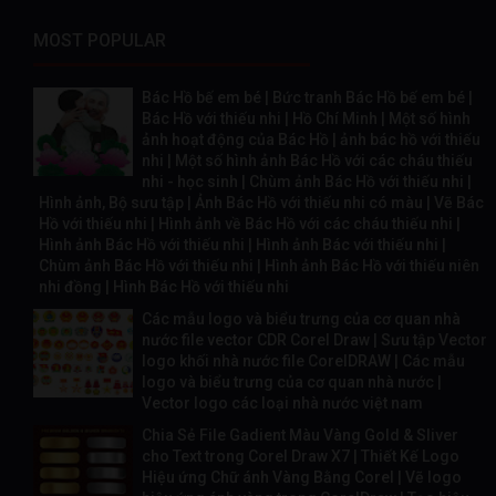
MOST POPULAR
Bác Hồ bế em bé | Bức tranh Bác Hồ bế em bé |
Bác Hồ với thiếu nhi | Hồ Chí Minh | Một số hình
ảnh hoạt động của Bác Hồ | ảnh bác hồ với thiếu
nhi | Một số hình ảnh Bác Hồ với các cháu thiếu
nhi - học sinh | Chùm ảnh Bác Hồ với thiếu nhi |
Hình ảnh, Bộ sưu tập | Ảnh Bác Hồ với thiếu nhi có màu | Vẽ Bác
Hồ với thiếu nhi | Hình ảnh về Bác Hồ với các cháu thiếu nhi |
Hình ảnh Bác Hồ với thiếu nhi | Hình ảnh Bác với thiếu nhi |
Chùm ảnh Bác Hồ với thiếu nhi | Hình ảnh Bác Hồ với thiếu niên
nhi đồng | Hình Bác Hồ với thiếu nhi
Các mẫu logo và biểu trưng của cơ quan nhà
nước file vector CDR Corel Draw | Sưu tập Vector
logo khối nhà nước file CorelDRAW | Các mẫu
logo và biểu trưng của cơ quan nhà nước |
Vector logo các loại nhà nước việt nam
Chia Sẻ File Gadient Màu Vàng Gold & Sliver
cho Text trong Corel Draw X7 | Thiết Kế Logo
Hiệu ứng Chữ ánh Vàng Bằng Corel | Vẽ logo