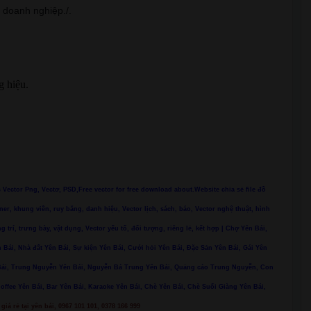
, doanh nghiệp./.
g hiệu.
ác Vector Png, Vectơ, PSD,Free vector for free download about.Website chia sẻ file đồ
ner, khung viền, ruy băng, danh hiệu, Vector lịch, sách, báo, Vector nghệ thuật, hình
ng trí, trưng bày, vật dụng, Vector yếu tố, đối tượng, riêng lẻ, kết hợp | Chợ Yên Bái,
 Bái, Nhà đất Yên Bái, Sự kiện Yên Bái, Cưới hỏi Yên Bái, Đặc Sản Yên Bái, Gái Yên
n Bái, Trung Nguyễn Yên Bái, Nguyễn Bá Trung Yên Bái, Quảng cáo Trung Nguyễn, Con
Coffee Yên Bái, Bar Yên Bái, Karaoke Yên Bái, Chè Yên Bái, Chè Suối Giàng Yên Bái,
giá rẻ tại yên bái, 0967 101 101, 0378 166 999