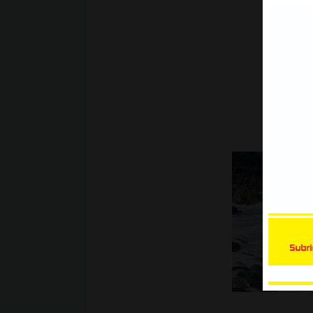
Xe Bán Tải | Mẫu decal Ôtô