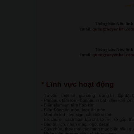
Link 
Thông báo Nếu link 
Email:
quangcaoyenbai.co
Thông báo Nếu link 
Email:
quangcaoyenbai.co
* Lĩnh vực hoạt động
- Tư vấn - thiết kế - gia công - trang trí - lắp đặ
- Paneaux tấm lớn - banner, in bạt hiflex khổ lớn.
- Biển alumium tấm hợp kim
- Biển Đồng ăn mòn, Inox ăn mòn
- Module led - led sign, cắt chữ vi tính
- Brochure - sách báo, tạp chí, tờ rơi - tờ gấp, th
- Bao bì, lịch, nhãn mác, logo, decal
- Sửa chữa, thay mới các hạng mục biển hiệu q
- Nhận diện thương hiệu, tổ chức event