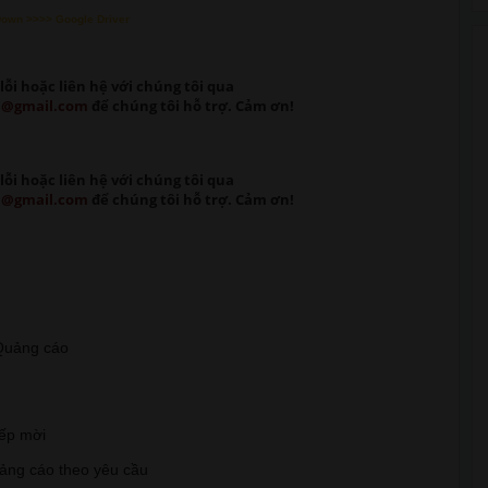
Down >>>> Google Driver
lỗi
hoặc liên hệ với chúng tôi qua
m@gmail.com
để chúng tôi hỗ trợ. Cảm ơn!
lỗi
hoặc liên hệ với chúng tôi qua
m@gmail.com
để chúng tôi hỗ trợ. Cảm ơn!
t Quảng cáo
iếp mời
uảng cáo theo yêu cầu