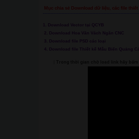
Mục chia sẻ Download dữ liệu, các file thi
--------------------------------------------------------------
1. Download Vector tại QCYB
2. Download Hoa Văn Vách Ngăn CNC
3. Download file PSD các loại
4. Download file Thiết kế Mẫu Biển Quảng C
| Trong thời gian chờ load link hãy bấ