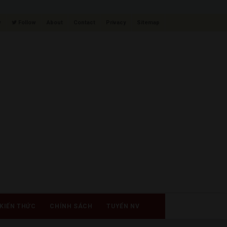
w
Follow
About
Contact
Privacy
Sitemap
KIẾN THỨC
CHÍNH SÁCH
TUYỂN NV