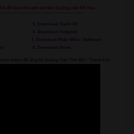
ết kế đồ họa cho anh em làm Quảng cáo Đồ họa
--------------------------------------------------------
5. Download Tranh 3D
6. Download Template
7. Download Phần Mềm - Software
áo
8. Download Stock
m xem video để ủng hộ Quảng Cáo Yên Bái | Thank For