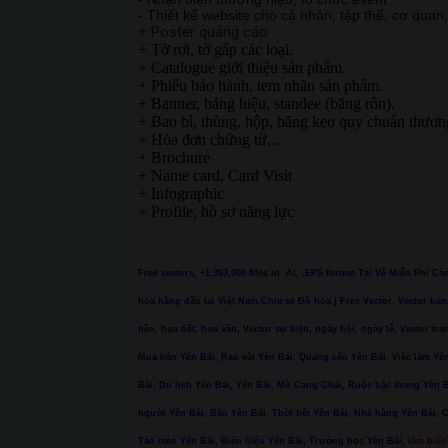
- Thiết kế website cho cá nhân, tập thể, cơ quan
+ Poster quảng cáo
+ Tờ rơi, tờ gấp các loại.
+ Catalogue giới thiệu sản phẩm.
+ Phiếu bảo hành, tem nhãn sản phẩm.
+ Banner, bảng hiệu, standee (băng rôn).
+ Bao bì, thùng, hộp, băng keo quy chuẩn thươn
+ Hóa đơn chứng từ,..
+ Brochure
+ Name card, Card Visit
+ Infographic
+ Profile, hồ sơ năng lực
Free vectors, +1,363,000 files in .AI, .EPS format.Tải Về Miễn Phí C
họa hàng đầu tại Việt Nam.Chia sẻ Đồ họa | Free Vector, Vector ban
nền, họa tiết, hoa văn, Vector sự kiện, ngày hội, ngày lễ, Vector tra
Mua bán Yên Bái, Rao vặt Yên Bái, Quảng cáo Yên Bái, Việc làm Yên
Bái, Du lịch Yên Bái, Yên Bái, Mù Cang Chải, Ruộc bậc thang Yê
người Yên Bái, Báo Yên Bái, Thời tiết Yên Bái, Nhà hàng Yên Bái, 
Tào mèo Yên Bái, Biển hiệu Yên Bái, Trường học Yên Bái,
làm biển 