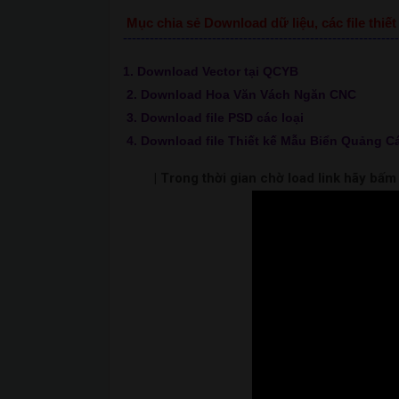
Mục chia sẻ Download dữ liệu, các file thi
--------------------------------------------------------------
1. Download Vector tại QCYB
2. Download Hoa Văn Vách Ngăn CNC
3. Download file PSD các loại
4. Download file Thiết kế Mẫu Biển Quảng C
| Trong thời gian chờ load link hãy bấ