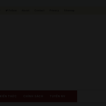
w
Follow
About
Contact
Privacy
Sitemap
KIẾN THỨC
CHÍNH SÁCH
TUYỂN NV