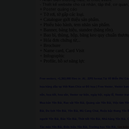
- Thiết kế website cho cá nhân, tập thể, cơ quan
+ Poster quảng cáo
+ Tờ rơi, tờ gấp các loại.
+ Catalogue giới thiệu sản phẩm.
+ Phiếu bảo hành, tem nhãn sản phẩm.
+ Banner, bảng hiệu, standee (băng rôn).
+ Bao bì, thùng, hộp, băng keo quy chuẩn thươn
+ Hóa đơn chứng từ,..
+ Brochure
+ Name card, Card Visit
+ Infographic
+ Profile, hồ sơ năng lực
Free vectors, +1,363,000 files in .AI, .EPS format.Tải Về Miễn Phí C
họa hàng đầu tại Việt Nam.Chia sẻ Đồ họa | Free Vector, Vector ban
nền, họa tiết, hoa văn, Vector sự kiện, ngày hội, ngày lễ, Vector tra
Mua bán Yên Bái, Rao vặt Yên Bái, Quảng cáo Yên Bái, Việc làm Yên
Bái, Du lịch Yên Bái, Yên Bái, Mù Cang Chải, Ruộc bậc thang Yê
người Yên Bái, Báo Yên Bái, Thời tiết Yên Bái, Nhà hàng Yên Bái, 
Tào mèo Yên Bái, Biển hiệu Yên Bái, Trường học Yên Bái,
làm biển 