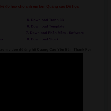
ết kế đồ họa cho anh em làm Quảng cáo Đồ họa
--------------------------------------------------------
5. Download Tranh 3D
6. Download Template
7. Download Phần Mềm - Software
áo
8. Download Stock
m xem video để ủng hộ Quảng Cáo Yên Bái | Thank For