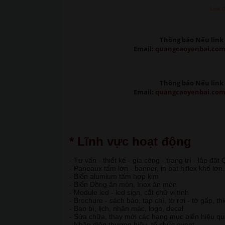
Link 
Thông báo Nếu link 
Email:
quangcaoyenbai.co
Thông báo Nếu link 
Email:
quangcaoyenbai.co
* Lĩnh vực hoạt động
- Tư vấn - thiết kế - gia công - trang trí - lắp đặ
- Paneaux tấm lớn - banner, in bạt hiflex khổ lớn.
- Biển alumium tấm hợp kim
- Biển Đồng ăn mòn, Inox ăn mòn
- Module led - led sign, cắt chữ vi tính
- Brochure - sách báo, tạp chí, tờ rơi - tờ gấp, th
- Bao bì, lịch, nhãn mác, logo, decal
- Sửa chữa, thay mới các hạng mục biển hiệu q
- Nhận diện thương hiệu, tổ chức event