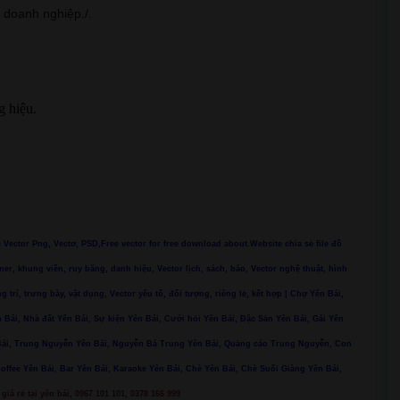
, doanh nghiệp./.
g hiệu.
ác Vector Png, Vectơ, PSD,Free vector for free download about.Website chia sẻ file đồ
ner, khung viền, ruy băng, danh hiệu, Vector lịch, sách, báo, Vector nghệ thuật, hình
ng trí, trưng bày, vật dụng, Vector yếu tố, đối tượng, riêng lẻ, kết hợp | Chợ Yên Bái,
 Bái, Nhà đất Yên Bái, Sự kiện Yên Bái, Cưới hỏi Yên Bái, Đặc Sản Yên Bái, Gái Yên
n Bái, Trung Nguyễn Yên Bái, Nguyễn Bá Trung Yên Bái, Quảng cáo Trung Nguyễn, Con
Coffee Yên Bái, Bar Yên Bái, Karaoke Yên Bái, Chè Yên Bái, Chè Suối Giàng Yên Bái,
giá rẻ tại yên bái, 0967 101 101, 0378 166 999