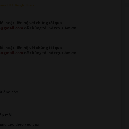
Down >>>> Google Driver
lỗi
hoặc liên hệ với chúng tôi qua
m@gmail.com
để chúng tôi hỗ trợ. Cảm ơn!
lỗi
hoặc liên hệ với chúng tôi qua
m@gmail.com
để chúng tôi hỗ trợ. Cảm ơn!
t Quảng cáo
iếp mời
uảng cáo theo yêu cầu