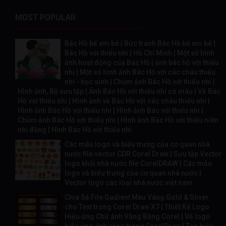
MOST POPULAR
Bác Hồ bế em bé | Bức tranh Bác Hồ bế em bé |
Bác Hồ với thiếu nhi | Hồ Chí Minh | Một số hình
ảnh hoạt động của Bác Hồ | ảnh bác hồ với thiếu
nhi | Một số hình ảnh Bác Hồ với các cháu thiếu
nhi - học sinh | Chùm ảnh Bác Hồ với thiếu nhi |
Hình ảnh, Bộ sưu tập | Ảnh Bác Hồ với thiếu nhi có màu | Vẽ Bác
Hồ với thiếu nhi | Hình ảnh về Bác Hồ với các cháu thiếu nhi |
Hình ảnh Bác Hồ với thiếu nhi | Hình ảnh Bác với thiếu nhi |
Chùm ảnh Bác Hồ với thiếu nhi | Hình ảnh Bác Hồ với thiếu niên
nhi đồng | Hình Bác Hồ với thiếu nhi
Các mẫu logo và biểu trưng của cơ quan nhà
nước file vector CDR Corel Draw | Sưu tập Vector
logo khối nhà nước file CorelDRAW | Các mẫu
logo và biểu trưng của cơ quan nhà nước |
Vector logo các loại nhà nước việt nam
Chia Sẻ File Gadient Màu Vàng Gold & Sliver
cho Text trong Corel Draw X7 | Thiết Kế Logo
Hiệu ứng Chữ ánh Vàng Bằng Corel | Vẽ logo