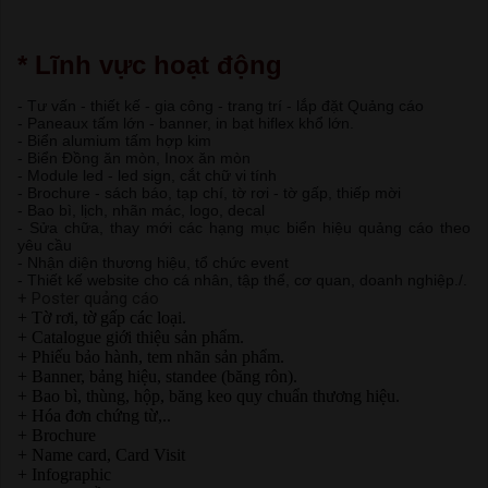
* Lĩnh vực hoạt động
- Tư vấn - thiết kế - gia công - trang trí - lắp đặt Quảng cáo
- Paneaux tấm lớn - banner, in bạt hiflex khổ lớn.
- Biển alumium tấm hợp kim
- Biển Đồng ăn mòn, Inox ăn mòn
- Module led - led sign, cắt chữ vi tính
- Brochure - sách báo, tạp chí, tờ rơi - tờ gấp, thiếp mời
- Bao bì, lịch, nhãn mác, logo, decal
- Sửa chữa, thay mới các hạng mục biển hiệu quảng cáo theo
yêu cầu
- Nhận diện thương hiệu, tổ chức event
- Thiết kế website cho cá nhân, tập thể, cơ quan, doanh nghiệp./.
+ Poster quảng cáo
+ Tờ rơi, tờ gấp các loại.
+ Catalogue giới thiệu sản phẩm.
+ Phiếu bảo hành, tem nhãn sản phẩm.
+ Banner, bảng hiệu, standee (băng rôn).
+ Bao bì, thùng, hộp, băng keo quy chuẩn thương hiệu.
+ Hóa đơn chứng từ,..
+ Brochure
+ Name card, Card Visit
+ Infographic