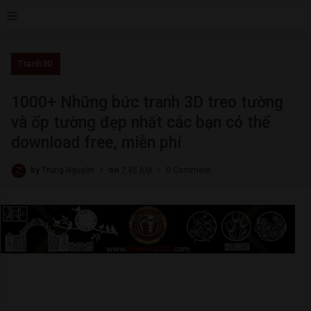
≡
Tranh3D
1000+ Những bức tranh 3D treo tường
và ốp tường đẹp nhất các bạn có thể
download free, miễn phí
by
Trung Nguyễn
on
7:45 AM
0 Comment