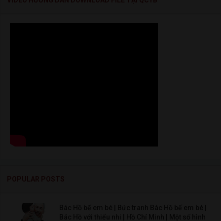
VIDEO HƯỚNG DẪN DOWNLOAD FILE TẠI QCYB
POPULAR POSTS
Bác Hồ bế em bé | Bức tranh Bác Hồ bế em bé |
Bác Hồ với thiếu nhi | Hồ Chí Minh | Một số hình