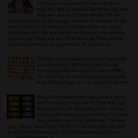
ảnh hoạt động của Bác Hồ | ảnh bác hồ với
thiếu nhi | Một số hình ảnh Bác Hồ với các cháu
thiếu nhi - học sinh | Chùm ảnh Bác Hồ với
thiếu nhi | Hình ảnh, Bộ sưu tập | Ảnh Bác Hồ với thiếu nhi có
màu | Vẽ Bác Hồ với thiếu nhi | Hình ảnh về Bác Hồ với các
cháu thiếu nhi | Hình ảnh Bác Hồ với thiếu nhi | Hình ảnh Bác
với thiếu nhi | Chùm ảnh Bác Hồ với thiếu nhi | Hình ảnh Bác
Hồ với thiếu niên nhi đồng | Hình Bác Hồ với thiếu nhi
Các mẫu logo và biểu trưng của cơ quan nhà
nước file vector CDR Corel Draw | Sưu tập
Vector logo khối nhà nước file CorelDRAW |
Các mẫu logo và biểu trưng của cơ quan nhà
nước | Vector logo các loại nhà nước việt nam
Chia Sẻ File Gadient Màu Vàng Gold & Sliver
cho Text trong Corel Draw X7 | Thiết Kế Logo
Hiệu ứng Chữ ánh Vàng Bằng Corel | Vẽ logo
hiệu ứng ánh vàng trong CorelDraw | Tạo hiệu
ứng chữ kim loại trong CorelDraw | Tạo hiệu
ứng chữ mạ vàng (Gold Text Effect | Cách tạo hiệu ứng chữ
trong Corel với Blend cực dễ | Cách tạo hiệu ứng chữ mạ
vàng (Gold Text Effect)