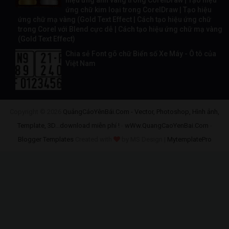
hiệu ứng ánh vàng trong CorelDraw | Tạo hiệu
ứng chữ kim loại trong CorelDraw | Tạo hiệu
ứng chữ mạ vàng (Gold Text Effect | Cách tạo hiệu ứng chữ
trong Corel với Blend cực dễ | Cách tạo hiệu ứng chữ mạ vàng
(Gold Text Effect)
Chia sẻ Font gõ chữ Biển số Xe Máy - Ô tô của
Việt Nam
Copyright ©
2026
QuảngCáoYênBái.Com - Vector, Photoshop, Hình ảnh,
Template, 3D...download miễn phí !
-
wWw.QuangCaoYenBai.Com
-
Blogger Templates
Created with
by MS Design |
MytemplatePro