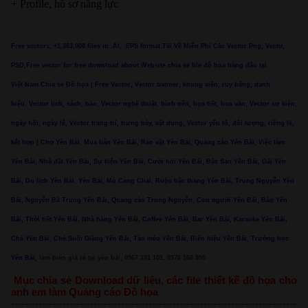
+ Profile, hồ sơ năng lực
Free vectors, +1,363,000 files in .AI, .EPS format.Tải Về Miễn Phí Các Vector Png, Vectơ,
PSD,Free vector for free download about.Website chia sẻ file đồ họa hàng đầu tại
Việt Nam.Chia sẻ Đồ họa | Free Vector, Vector banner, khung viền, ruy băng, danh
hiệu, Vector lịch, sách, báo, Vector nghệ thuật, hình nền, họa tiết, hoa văn, Vector sự kiện,
ngày hội, ngày lễ, Vector trang trí, trưng bày, vật dụng, Vector yếu tố, đối tượng, riêng lẻ,
kết hợp | Chợ Yên Bái, Mua bán Yên Bái, Rao vặt Yên Bái, Quảng cáo Yên Bái, Việc làm
Yên Bái, Nhà đất Yên Bái, Sự kiện Yên Bái, Cưới hỏi Yên Bái, Đặc Sản Yên Bái, Gái Yên
Bái, Du lịch Yên Bái, Yên Bái, Mù Cang Chải, Ruộc bậc thang Yên Bái, Trung Nguyễn Yên
Bái, Nguyễn Bá Trung Yên Bái, Quảng cáo Trung Nguyễn, Con người Yên Bái, Báo Yên
Bái, Thời tiết Yên Bái, Nhà hàng Yên Bái, Coffee Yên Bái, Bar Yên Bái, Karaoke Yên Bái,
Chè Yên Bái, Chè Suối Giàng Yên Bái, Tào mèo Yên Bái, Biển hiệu Yên Bái, Trường học
Yên Bái,
làm biển giá rẻ tại yên bái, 0967 101 101, 0378 166 999
Mục chia sẻ Download dữ liệu, các file thiết kế đồ họa cho
anh em làm Quảng cáo Đồ họa
-----------------------------------------------------------------------------------