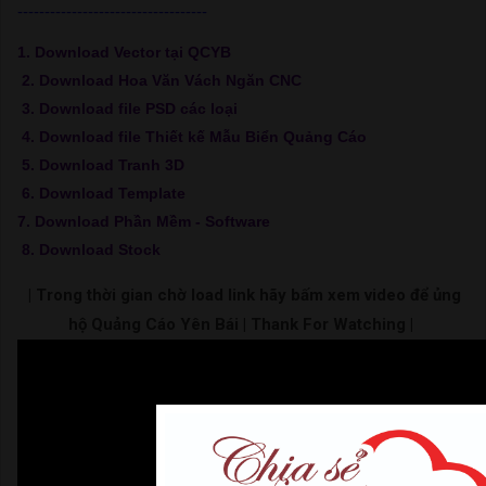
-----------------------------------
1. Download Vector tại QCYB
2. Download Hoa Văn Vách Ngăn CNC
3. Download file PSD các loại
4. Download file Thiết kế Mẫu Biển Quảng Cáo
5. Download Tranh 3D
6. Download Template
7. Download Phần Mềm - Software
8. Download Stock
| Trong thời gian chờ load link hãy bấm xem video để ủng
hộ Quảng Cáo Yên Bái | Thank For Watching |