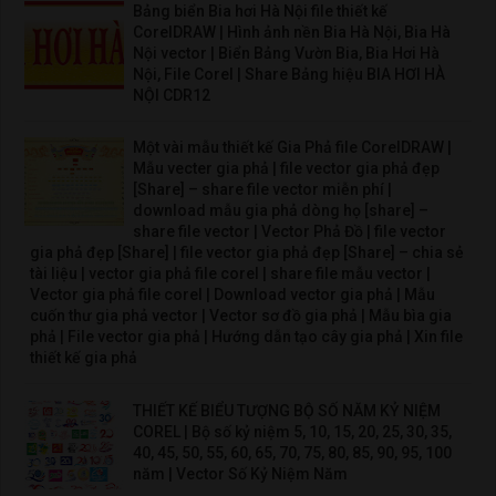
Bảng biển Bia hơi Hà Nội file thiết kế
CorelDRAW | Hình ảnh nền Bia Hà Nội, Bia Hà
Nội vector | Biển Bảng Vườn Bia, Bia Hơi Hà
Nội, File Corel | Share Bảng hiệu BIA HƠI HÀ
NỘI CDR12
Một vài mẫu thiết kế Gia Phả file CorelDRAW |
Mẫu vecter gia phả | file vector gia phả đẹp
[Share] – share file vector miễn phí |
download mẫu gia phả dòng họ [share] –
share file vector | Vector Phả Đồ | file vector
gia phả đẹp [Share] | file vector gia phả đẹp [Share] – chia sẻ
tài liệu | vector gia phả file corel | share file mẫu vector |
Vector gia phả file corel | Download vector gia phả | Mẫu
cuốn thư gia phả vector | Vector sơ đồ gia phả | Mẫu bìa gia
phả | File vector gia phả | Hướng dẫn tạo cây gia phả | Xin file
thiết kế gia phả
THIẾT KẾ BIỂU TƯỢNG BỘ SỐ NĂM KỶ NIỆM
COREL | Bộ số kỷ niệm 5, 10, 15, 20, 25, 30, 35,
40, 45, 50, 55, 60, 65, 70, 75, 80, 85, 90, 95, 100
năm | Vector Số Kỷ Niệm Năm