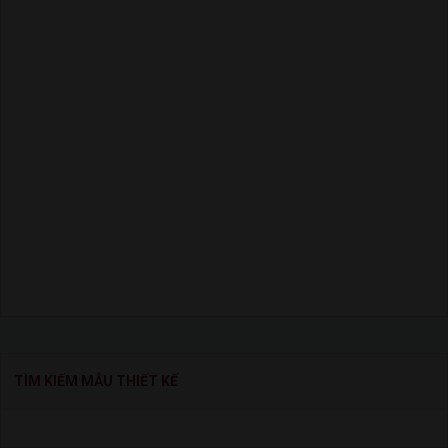
TÌM KIẾM MẪU THIẾT KẾ