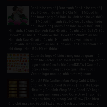
Bác Hồ bế em bé | Bức tranh Bác Hồ bế em bé |
Bác Hồ với thiếu nhi | Hồ Chí Minh | Một số hình
ảnh hoạt động của Bác Hồ | ảnh bác hồ với thiếu
nhi | Một số hình ảnh Bác Hồ với các cháu thiếu
nhi - học sinh | Chùm ảnh Bác Hồ với thiếu nhi |
Hình ảnh, Bộ sưu tập | Ảnh Bác Hồ với thiếu nhi có màu | Vẽ Bác
Hồ với thiếu nhi | Hình ảnh về Bác Hồ với các cháu thiếu nhi |
Hình ảnh Bác Hồ với thiếu nhi | Hình ảnh Bác với thiếu nhi |
Chùm ảnh Bác Hồ với thiếu nhi | Hình ảnh Bác Hồ với thiếu niên
nhi đồng | Hình Bác Hồ với thiếu nhi
Các mẫu logo và biểu trưng của cơ quan nhà
nước file vector CDR Corel Draw | Sưu tập Vector
logo khối nhà nước file CorelDRAW | Các mẫu
logo và biểu trưng của cơ quan nhà nước |
Vector logo các loại nhà nước việt nam
Chia Sẻ File Gadient Màu Vàng Gold & Sliver
cho Text trong Corel Draw X7 | Thiết Kế Logo
Hiệu ứng Chữ ánh Vàng Bằng Corel | Vẽ logo
hiệu ứng ánh vàng trong CorelDraw | Tạo hiệu
ứng chữ kim loại trong CorelDraw | Tạo hiệu
ứng chữ mạ vàng (Gold Text Effect | Cách tạo hiệu ứng chữ