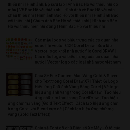
thiếu nhi | Hình ảnh, Bộ sưu tập | Ảnh Bác Hồ với thiếu nhi có
màu | Vẽ Bác Hồ với thiếu nhi | Hình ảnh về Bác Hồ với các
cháu thiếu nhi | Hình ảnh Bác Hồ với thiếu nhi | Hình ảnh Bác
với thiếu nhi | Chùm ảnh Bác Hồ với thiếu nhi | Hình ảnh Bác
Hồ với thiếu niên nhi đồng | Hình Bác Hồ với thiếu nhi
Các mẫu logo và biểu trưng của cơ quan nhà
nước file vector CDR Corel Draw | Sưu tập
Vector logo khối nhà nước file CorelDRAW |
Các mẫu logo và biểu trưng của cơ quan nhà
nước | Vector logo các loại nhà nước việt nam
Chia Sẻ File Gadient Màu Vàng Gold & Sliver
cho Text trong Corel Draw X7 | Thiết Kế Logo
Hiệu ứng Chữ ánh Vàng Bằng Corel | Vẽ logo
hiệu ứng ánh vàng trong CorelDraw | Tạo hiệu
ứng chữ kim loại trong CorelDraw | Tạo hiệu
ứng chữ mạ vàng (Gold Text Effect | Cách tạo hiệu ứng chữ
trong Corel với Blend cực dễ | Cách tạo hiệu ứng chữ mạ
vàng (Gold Text Effect)
Chia sẻ Font gõ chữ Biển số Xe Máy - Ô tô của