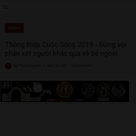
≡
Videos
Thông Điệp Cuộc Sống 2019 - Đừng vội
phán xét người khác qua vẻ bề ngoài
by
Trung Nguyễn
on
7:01 AM
0 Comment