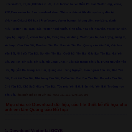
Free vectors, +1,363,000 files in .AI, .EPS format.Tải Về Miễn Phí Các Vector Png, Vectơ,
PSD,Free vector for free download about.Website chia sẻ file đồ họa hàng đầu tại
Việt Nam.Chia sẻ Đồ họa | Free Vector, Vector banner, khung viền, ruy băng, danh
hiệu, Vector lịch, sách, báo, Vector nghệ thuật, hình nền, họa tiết, hoa văn, Vector sự kiện,
ngày hội, ngày lễ, Vector trang trí, trưng bày, vật dụng, Vector yếu tố, đối tượng, riêng lẻ,
kết hợp | Chợ Yên Bái, Mua bán Yên Bái, Rao vặt Yên Bái, Quảng cáo Yên Bái, Việc làm
Yên Bái, Nhà đất Yên Bái, Sự kiện Yên Bái, Cưới hỏi Yên Bái, Đặc Sản Yên Bái, Gái Yên
Bái, Du lịch Yên Bái, Yên Bái, Mù Cang Chải, Ruộc bậc thang Yên Bái, Trung Nguyễn Yên
Bái, Nguyễn Bá Trung Yên Bái, Quảng cáo Trung Nguyễn, Con người Yên Bái, Báo Yên
Bái, Thời tiết Yên Bái, Nhà hàng Yên Bái, Coffee Yên Bái, Bar Yên Bái, Karaoke Yên Bái,
Chè Yên Bái, Chè Suối Giàng Yên Bái, Tào mèo Yên Bái, Biển hiệu Yên Bái, Trường học
Yên Bái,
làm biển giá rẻ tại yên bái, 0967 101 101, 0378 166 999
Mục chia sẻ Download dữ liệu, các file thiết kế đồ họa cho
anh em làm Quảng cáo Đồ họa
-----------------------------------------------------------------------------------
-----------------------------------
1. Download Vector tại QCYB