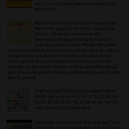
Nội, File Corel | Share Bảng hiệu BIA HƠI HÀ
NỘI CDR12
Một vài mẫu thiết kế Gia Phả file CorelDRAW |
Mẫu vecter gia phả | file vector gia phả đẹp
[Share] – share file vector miễn phí |
download mẫu gia phả dòng họ [share] –
share file vector | Vector Phả Đồ | file vector
gia phả đẹp [Share] | file vector gia phả đẹp [Share] – chia sẻ
tài liệu | vector gia phả file corel | share file mẫu vector |
Vector gia phả file corel | Download vector gia phả | Mẫu
cuốn thư gia phả vector | Vector sơ đồ gia phả | Mẫu bìa gia
phả | File vector gia phả | Hướng dẫn tạo cây gia phả | Xin file
thiết kế gia phả
THIẾT KẾ BIỂU TƯỢNG BỘ SỐ NĂM KỶ NIỆM
COREL | Bộ số kỷ niệm 5, 10, 15, 20, 25, 30, 35,
40, 45, 50, 55, 60, 65, 70, 75, 80, 85, 90, 95, 100
năm | Vector Số Kỷ Niệm Năm
Hướng Dẫn Cách Tăng Độ Phân Giải Ảnh Trong
Corel 2021 | Làm Siêu Nét Ảnh Tự Động Trong