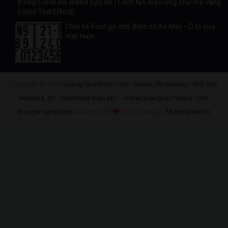
trong Corel với Blend cực dễ | Cách tạo hiệu ứng chữ mạ vàng
(Gold Text Effect)
Chia sẻ Font gõ chữ Biển số Xe Máy - Ô tô của
Việt Nam
Copyright ©
2026
QuảngCáoYênBái.Com - Vector, Photoshop, Hình ảnh,
Template, 3D...download miễn phí !
-
wWw.QuangCaoYenBai.Com
-
Blogger Templates
Created with
by MS Design |
MytemplatePro