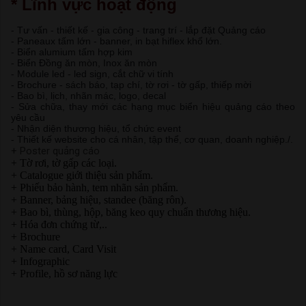
* Lĩnh vực hoạt động
- Tư vấn - thiết kế - gia công - trang trí - lắp đặt Quảng cáo
- Paneaux tấm lớn - banner, in bạt hiflex khổ lớn.
- Biển alumium tấm hợp kim
- Biển Đồng ăn mòn, Inox ăn mòn
- Module led - led sign, cắt chữ vi tính
- Brochure - sách báo, tạp chí, tờ rơi - tờ gấp, thiếp mời
- Bao bì, lịch, nhãn mác, logo, decal
- Sửa chữa, thay mới các hạng mục biển hiệu quảng cáo theo
yêu cầu
- Nhận diện thương hiệu, tổ chức event
- Thiết kế website cho cá nhân, tập thể, cơ quan, doanh nghiệp./.
+ Poster quảng cáo
+ Tờ rơi, tờ gấp các loại.
+ Catalogue giới thiệu sản phẩm.
+ Phiếu bảo hành, tem nhãn sản phẩm.
+ Banner, bảng hiệu, standee (băng rôn).
+ Bao bì, thùng, hộp, băng keo quy chuẩn thương hiệu.
+ Hóa đơn chứng từ,..
+ Brochure
+ Name card, Card Visit
+ Infographic
+ Profile, hồ sơ năng lực