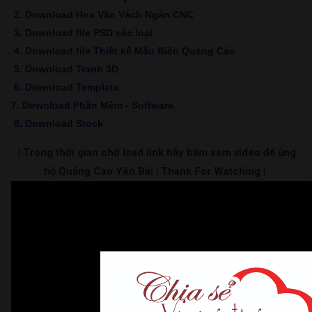
2. Download Hoa Văn Vách Ngăn CNC
3. Download file PSD các loại
4. Download file Thiết kế Mẫu Biển Quảng Cáo
5. Download Tranh 3D
6. Download Template
7. Download Phần Mềm - Software
8. Download Stock
| Trong thời gian chờ load link hãy bấm xem video để ủng
hộ Quảng Cáo Yên Bái | Thank For Watching |