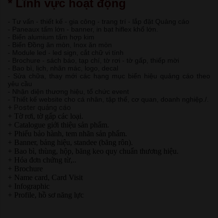
* Lĩnh vực hoạt động
- Tư vấn - thiết kế - gia công - trang trí - lắp đặt Quảng cáo
- Paneaux tấm lớn - banner, in bạt hiflex khổ lớn.
- Biển alumium tấm hợp kim
- Biển Đồng ăn mòn, Inox ăn mòn
- Module led - led sign, cắt chữ vi tính
- Brochure - sách báo, tạp chí, tờ rơi - tờ gấp, thiếp mời
- Bao bì, lịch, nhãn mác, logo, decal
- Sửa chữa, thay mới các hạng mục biển hiệu quảng cáo theo
yêu cầu
- Nhận diện thương hiệu, tổ chức event
- Thiết kế website cho cá nhân, tập thể, cơ quan, doanh nghiệp./.
+ Poster quảng cáo
+ Tờ rơi, tờ gấp các loại.
+ Catalogue giới thiệu sản phẩm.
+ Phiếu bảo hành, tem nhãn sản phẩm.
+ Banner, bảng hiệu, standee (băng rôn).
+ Bao bì, thùng, hộp, băng keo quy chuẩn thương hiệu.
+ Hóa đơn chứng từ,..
+ Brochure
+ Name card, Card Visit
+ Infographic
+ Profile, hồ sơ năng lực