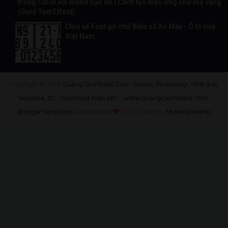
trong Corel với Blend cực dễ | Cách tạo hiệu ứng chữ mạ vàng
(Gold Text Effect)
Chia sẻ Font gõ chữ Biển số Xe Máy - Ô tô của
Việt Nam
Copyright ©
2026
QuảngCáoYênBái.Com - Vector, Photoshop, Hình ảnh,
Template, 3D...download miễn phí !
-
wWw.QuangCaoYenBai.Com
-
Blogger Templates
Created with
by MS Design |
MytemplatePro