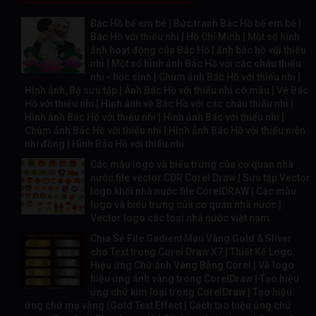
Bác Hồ bế em bé | Bức tranh Bác Hồ bế em bé |
Bác Hồ với thiếu nhi | Hồ Chí Minh | Một số hình
ảnh hoạt động của Bác Hồ | ảnh bác hồ với thiếu
nhi | Một số hình ảnh Bác Hồ với các cháu thiếu
nhi - học sinh | Chùm ảnh Bác Hồ với thiếu nhi |
Hình ảnh, Bộ sưu tập | Ảnh Bác Hồ với thiếu nhi có màu | Vẽ Bác
Hồ với thiếu nhi | Hình ảnh về Bác Hồ với các cháu thiếu nhi |
Hình ảnh Bác Hồ với thiếu nhi | Hình ảnh Bác với thiếu nhi |
Chùm ảnh Bác Hồ với thiếu nhi | Hình ảnh Bác Hồ với thiếu niên
nhi đồng | Hình Bác Hồ với thiếu nhi
Các mẫu logo và biểu trưng của cơ quan nhà
nước file vector CDR Corel Draw | Sưu tập Vector
logo khối nhà nước file CorelDRAW | Các mẫu
logo và biểu trưng của cơ quan nhà nước |
Vector logo các loại nhà nước việt nam
Chia Sẻ File Gadient Màu Vàng Gold & Sliver
cho Text trong Corel Draw X7 | Thiết Kế Logo
Hiệu ứng Chữ ánh Vàng Bằng Corel | Vẽ logo
hiệu ứng ánh vàng trong CorelDraw | Tạo hiệu
ứng chữ kim loại trong CorelDraw | Tạo hiệu
ứng chữ mạ vàng (Gold Text Effect | Cách tạo hiệu ứng chữ