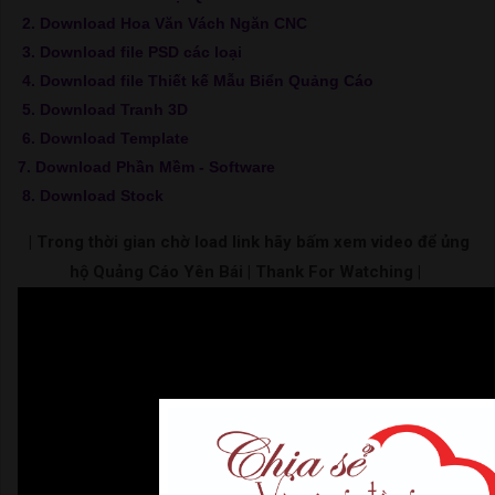
2. Download Hoa Văn Vách Ngăn CNC
3. Download file PSD các loại
4. Download file Thiết kế Mẫu Biển Quảng Cáo
5. Download Tranh 3D
6. Download Template
7. Download Phần Mềm - Software
8. Download Stock
| Trong thời gian chờ load link hãy bấm xem video để ủng
hộ Quảng Cáo Yên Bái | Thank For Watching |