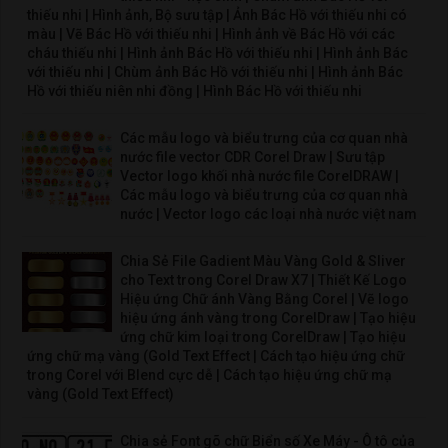
thiếu nhi | Hình ảnh, Bộ sưu tập | Ảnh Bác Hồ với thiếu nhi có
màu | Vẽ Bác Hồ với thiếu nhi | Hình ảnh về Bác Hồ với các
cháu thiếu nhi | Hình ảnh Bác Hồ với thiếu nhi | Hình ảnh Bác
với thiếu nhi | Chùm ảnh Bác Hồ với thiếu nhi | Hình ảnh Bác
Hồ với thiếu niên nhi đồng | Hình Bác Hồ với thiếu nhi
Các mẫu logo và biểu trưng của cơ quan nhà
nước file vector CDR Corel Draw | Sưu tập
Vector logo khối nhà nước file CorelDRAW |
Các mẫu logo và biểu trưng của cơ quan nhà
nước | Vector logo các loại nhà nước việt nam
Chia Sẻ File Gadient Màu Vàng Gold & Sliver
cho Text trong Corel Draw X7 | Thiết Kế Logo
Hiệu ứng Chữ ánh Vàng Bằng Corel | Vẽ logo
hiệu ứng ánh vàng trong CorelDraw | Tạo hiệu
ứng chữ kim loại trong CorelDraw | Tạo hiệu
ứng chữ mạ vàng (Gold Text Effect | Cách tạo hiệu ứng chữ
trong Corel với Blend cực dễ | Cách tạo hiệu ứng chữ mạ
vàng (Gold Text Effect)
Chia sẻ Font gõ chữ Biển số Xe Máy - Ô tô của