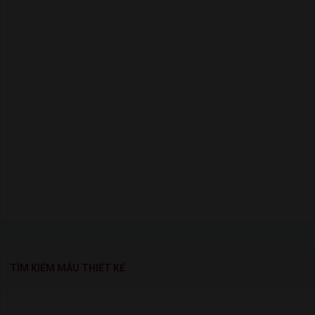
TÌM KIẾM MẪU THIẾT KẾ