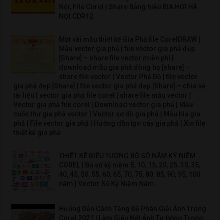
Nội, File Corel | Share Bảng hiệu BIA HƠI HÀ
NỘI CDR12
Một vài mẫu thiết kế Gia Phả file CorelDRAW |
Mẫu vecter gia phả | file vector gia phả đẹp
[Share] – share file vector miễn phí |
download mẫu gia phả dòng họ [share] –
share file vector | Vector Phả Đồ | file vector
gia phả đẹp [Share] | file vector gia phả đẹp [Share] – chia sẻ
tài liệu | vector gia phả file corel | share file mẫu vector |
Vector gia phả file corel | Download vector gia phả | Mẫu
cuốn thư gia phả vector | Vector sơ đồ gia phả | Mẫu bìa gia
phả | File vector gia phả | Hướng dẫn tạo cây gia phả | Xin file
thiết kế gia phả
THIẾT KẾ BIỂU TƯỢNG BỘ SỐ NĂM KỶ NIỆM
COREL | Bộ số kỷ niệm 5, 10, 15, 20, 25, 30, 35,
40, 45, 50, 55, 60, 65, 70, 75, 80, 85, 90, 95, 100
năm | Vector Số Kỷ Niệm Năm
Hướng Dẫn Cách Tăng Độ Phân Giải Ảnh Trong
Corel 2021 | Làm Siêu Nét Ảnh Tự Động Trong