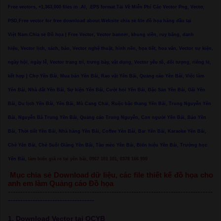
Free vectors, +1,363,000 files in .AI, .EPS format.Tải Về Miễn Phí Các Vector Png, Vectơ,
PSD,Free vector for free download about.Website chia sẻ file đồ họa hàng đầu tại
Việt Nam.Chia sẻ Đồ họa | Free Vector, Vector banner, khung viền, ruy băng, danh
hiệu, Vector lịch, sách, báo, Vector nghệ thuật, hình nền, họa tiết, hoa văn, Vector sự kiện,
ngày hội, ngày lễ, Vector trang trí, trưng bày, vật dụng, Vector yếu tố, đối tượng, riêng lẻ,
kết hợp | Chợ Yên Bái, Mua bán Yên Bái, Rao vặt Yên Bái, Quảng cáo Yên Bái, Việc làm
Yên Bái, Nhà đất Yên Bái, Sự kiện Yên Bái, Cưới hỏi Yên Bái, Đặc Sản Yên Bái, Gái Yên
Bái, Du lịch Yên Bái, Yên Bái, Mù Cang Chải, Ruộc bậc thang Yên Bái, Trung Nguyễn Yên
Bái, Nguyễn Bá Trung Yên Bái, Quảng cáo Trung Nguyễn, Con người Yên Bái, Báo Yên
Bái, Thời tiết Yên Bái, Nhà hàng Yên Bái, Coffee Yên Bái, Bar Yên Bái, Karaoke Yên Bái,
Chè Yên Bái, Chè Suối Giàng Yên Bái, Tào mèo Yên Bái, Biển hiệu Yên Bái, Trường học
Yên Bái,
làm biển giá rẻ tại yên bái, 0967 101 101, 0378 166 999
Mục chia sẻ Download dữ liệu, các file thiết kế đồ họa cho
anh em làm Quảng cáo Đồ họa
-----------------------------------------------------------------------------------
-----------------------------------
1. Download Vector tại QCYB