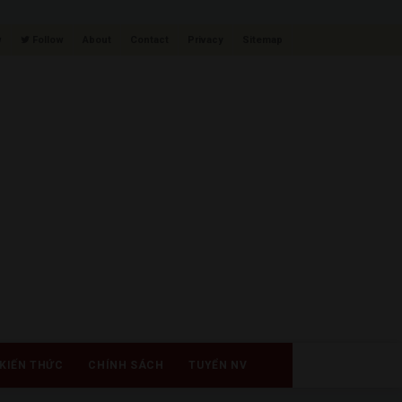
w
Follow
About
Contact
Privacy
Sitemap
KIẾN THỨC
CHÍNH SÁCH
TUYỂN NV