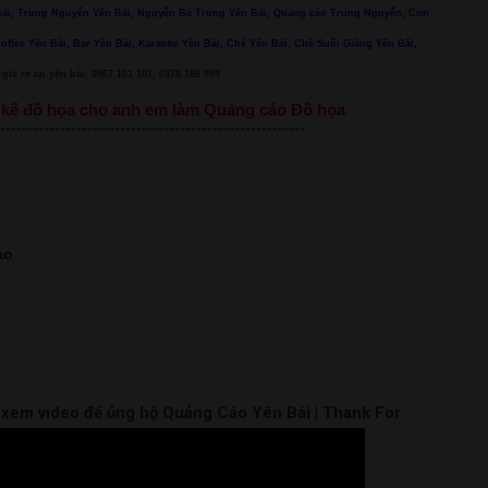
n Bái, Trung Nguyễn Yên Bái, Nguyễn Bá Trung Yên Bái, Quảng cáo Trung Nguyễn, Con
Coffee Yên Bái, Bar Yên Bái, Karaoke Yên Bái, Chè Yên Bái, Chè Suối Giàng Yên Bái,
giá rẻ tại yên bái, 0967 101 101, 0378 166 999
ết kế đồ họa cho anh em làm Quảng cáo Đồ họa
--------------------------------------------------------
áo
m xem video để ủng hộ Quảng Cáo Yên Bái | Thank For