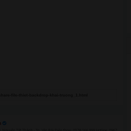
n
 Nguyễn Tất Thành - Tp. Yên Bái Điện thoại: 0378 166 999 Hotline: 0967