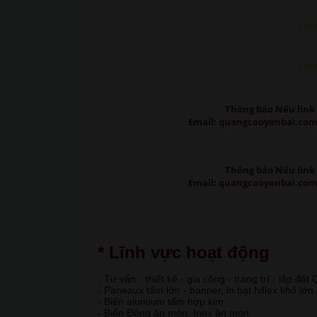
Link 
Link 
Thông báo Nếu link 
Email:
quangcaoyenbai.co
Thông báo Nếu link 
Email:
quangcaoyenbai.co
* Lĩnh vực hoạt động
- Tư vấn - thiết kế - gia công - trang trí - lắp đặ
- Paneaux tấm lớn - banner, in bạt hiflex khổ lớn.
- Biển alumium tấm hợp kim
- Biển Đồng ăn mòn, Inox ăn mòn