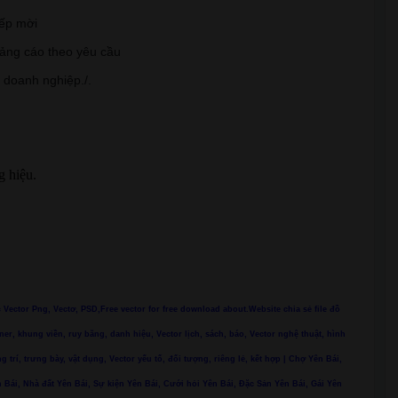
iếp mời
uảng cáo theo yêu cầu
, doanh nghiệp./.
g hiệu.
ác Vector Png, Vectơ, PSD,Free vector for free download about.Website chia sẻ file đồ
ner, khung viền, ruy băng, danh hiệu, Vector lịch, sách, báo, Vector nghệ thuật, hình
ng trí, trưng bày, vật dụng, Vector yếu tố, đối tượng, riêng lẻ, kết hợp | Chợ Yên Bái,
 Bái, Nhà đất Yên Bái, Sự kiện Yên Bái, Cưới hỏi Yên Bái, Đặc Sản Yên Bái, Gái Yên