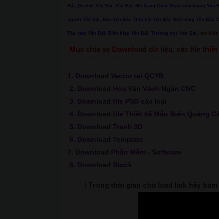
Bái, Du lịch Yên Bái, Yên Bái, Mù Cang Chải, Ruộc bậc thang Yê
người Yên Bái, Báo Yên Bái, Thời tiết Yên Bái, Nhà hàng Yên Bái, 
Tào mèo Yên Bái, Biển hiệu Yên Bái, Trường học Yên Bái,
làm biển 
Mục chia sẻ Download dữ liệu, các file thi
--------------------------------------------------------------
1. Download Vector tại QCYB
2. Download Hoa Văn Vách Ngăn CNC
3. Download file PSD các loại
4. Download file Thiết kế Mẫu Biển Quảng C
5. Download Tranh 3D
6. Download Template
7. Download Phần Mềm - Software
8. Download Stock
| Trong thời gian chờ load link hãy bấ