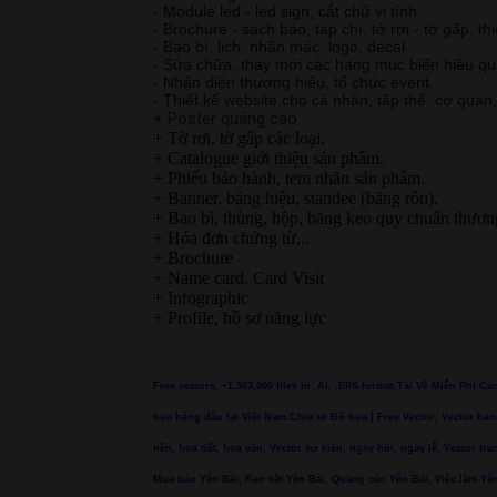
- Module led - led sign, cắt chữ vi tính
- Brochure - sách báo, tạp chí, tờ rơi - tờ gấp, th
- Bao bì, lịch, nhãn mác, logo, decal
- Sửa chữa, thay mới các hạng mục biển hiệu q
- Nhận diện thương hiệu, tổ chức event
- Thiết kế website cho cá nhân, tập thể, cơ quan
+ Poster quảng cáo
+ Tờ rơi, tờ gấp các loại.
+ Catalogue giới thiệu sản phẩm.
+ Phiếu bảo hành, tem nhãn sản phẩm.
+ Banner, bảng hiệu, standee (băng rôn).
+ Bao bì, thùng, hộp, băng keo quy chuẩn thươn
+ Hóa đơn chứng từ,..
+ Brochure
+ Name card, Card Visit
+ Infographic
+ Profile, hồ sơ năng lực
Free vectors, +1,363,000 files in .AI, .EPS format.Tải Về Miễn Phí C
họa hàng đầu tại Việt Nam.Chia sẻ Đồ họa | Free Vector, Vector ban
nền, họa tiết, hoa văn, Vector sự kiện, ngày hội, ngày lễ, Vector tra
Mua bán Yên Bái, Rao vặt Yên Bái, Quảng cáo Yên Bái, Việc làm Yên