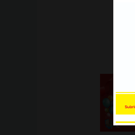
Xe Bán Tải | Mẫu decal Ôtô