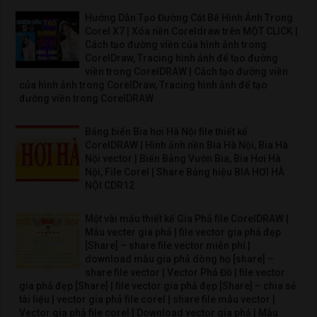
Hướng Dẫn Tạo Đường Cắt Bế Hình Ảnh Trong
Corel X7 | Xóa nền Coreldraw trên MỘT CLICK |
Cách tạo đường viền của hình ảnh trong
CorelDraw, Tracing hình ảnh để tạo đường
viền trong CorelDRAW | Cách tạo đường viền
của hình ảnh trong CorelDraw, Tracing hình ảnh để tạo
đường viền trong CorelDRAW
Bảng biển Bia hơi Hà Nội file thiết kế
CorelDRAW | Hình ảnh nền Bia Hà Nội, Bia Hà
Nội vector | Biển Bảng Vườn Bia, Bia Hơi Hà
Nội, File Corel | Share Bảng hiệu BIA HƠI HÀ
NỘI CDR12
Một vài mẫu thiết kế Gia Phả file CorelDRAW |
Mẫu vecter gia phả | file vector gia phả đẹp
[Share] – share file vector miễn phí |
download mẫu gia phả dòng họ [share] –
share file vector | Vector Phả Đồ | file vector
gia phả đẹp [Share] | file vector gia phả đẹp [Share] – chia sẻ
tài liệu | vector gia phả file corel | share file mẫu vector |
Vector gia phả file corel | Download vector gia phả | Mẫu