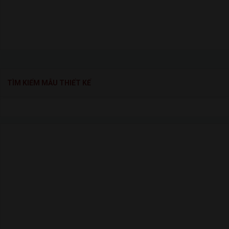
TÌM KIẾM MẪU THIẾT KẾ