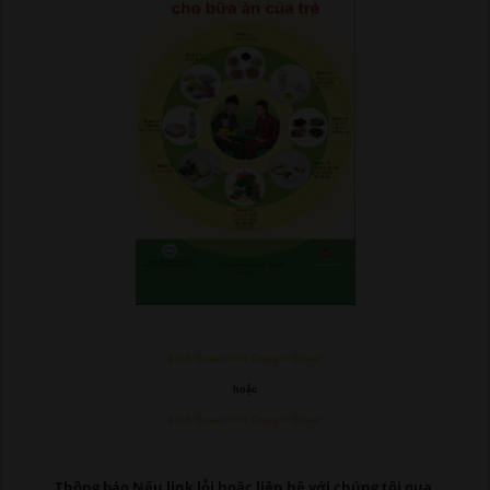
Link Down >>>> Google Driver
hoặc
Link Down >>>> Google Driver
Thông báo Nếu link lỗi
hoặc liên hệ với chúng tôi qua