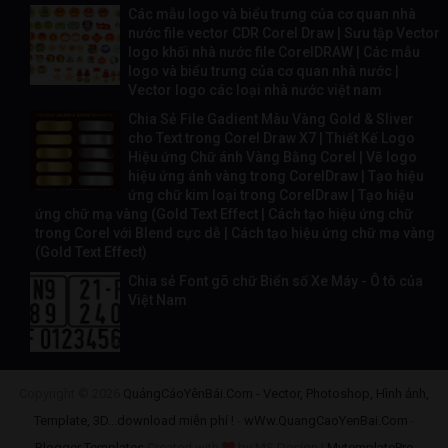
Các mẫu logo và biểu trưng của cơ quan nhà
nước file vector CDR Corel Draw | Sưu tập Vector
logo khối nhà nước file CorelDRAW | Các mẫu
logo và biểu trưng của cơ quan nhà nước |
Vector logo các loại nhà nước việt nam
Chia Sẻ File Gadient Màu Vàng Gold & Sliver
cho Text trong Corel Draw X7 | Thiết Kế Logo
Hiệu ứng Chữ ánh Vàng Bằng Corel | Vẽ logo
hiệu ứng ánh vàng trong CorelDraw | Tạo hiệu
ứng chữ kim loại trong CorelDraw | Tạo hiệu
ứng chữ mạ vàng (Gold Text Effect | Cách tạo hiệu ứng chữ
trong Corel với Blend cực dễ | Cách tạo hiệu ứng chữ mạ vàng
(Gold Text Effect)
Chia sẻ Font gõ chữ Biển số Xe Máy - Ô tô của
Việt Nam
Copyright ©
2026
QuảngCáoYênBái.Com - Vector, Photoshop, Hình ảnh,
Template, 3D...download miễn phí !
-
wWw.QuangCaoYenBai.Com
-
Blogger Templates
Created with
by MS Design |
MytemplatePro