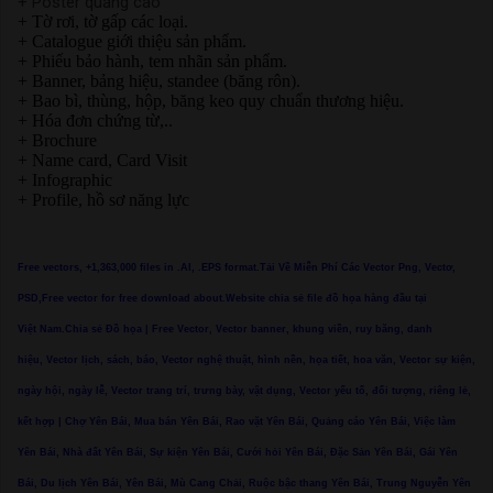
+ Poster quảng cáo
+ Tờ rơi, tờ gấp các loại.
+ Catalogue giới thiệu sản phẩm.
+ Phiếu bảo hành, tem nhãn sản phẩm.
+ Banner, bảng hiệu, standee (băng rôn).
+ Bao bì, thùng, hộp, băng keo quy chuẩn thương hiệu.
+ Hóa đơn chứng từ,..
+ Brochure
+ Name card, Card Visit
+ Infographic
+ Profile, hồ sơ năng lực
Free vectors, +1,363,000 files in .AI, .EPS format.Tải Về Miễn Phí Các Vector Png, Vectơ,
PSD,Free vector for free download about.Website chia sẻ file đồ họa hàng đầu tại
Việt Nam.Chia sẻ Đồ họa | Free Vector, Vector banner, khung viền, ruy băng, danh
hiệu, Vector lịch, sách, báo, Vector nghệ thuật, hình nền, họa tiết, hoa văn, Vector sự kiện,
ngày hội, ngày lễ, Vector trang trí, trưng bày, vật dụng, Vector yếu tố, đối tượng, riêng lẻ,
kết hợp | Chợ Yên Bái, Mua bán Yên Bái, Rao vặt Yên Bái, Quảng cáo Yên Bái, Việc làm
Yên Bái, Nhà đất Yên Bái, Sự kiện Yên Bái, Cưới hỏi Yên Bái, Đặc Sản Yên Bái, Gái Yên
Bái, Du lịch Yên Bái, Yên Bái, Mù Cang Chải, Ruộc bậc thang Yên Bái, Trung Nguyễn Yên