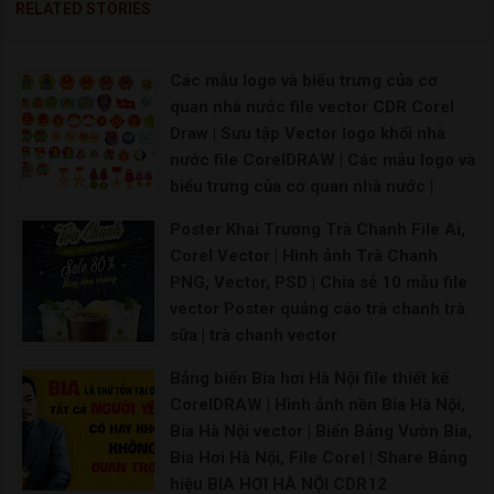
RELATED STORIES
Các mẫu logo và biểu trưng của cơ
quan nhà nước file vector CDR Corel
Draw | Sưu tập Vector logo khối nhà
nước file CorelDRAW | Các mẫu logo và
biểu trưng của cơ quan nhà nước |
Vector logo các loại nhà nước việt nam
Poster Khai Trương Trà Chanh File Ai,
Logo Hội liên hiệp phụ nữ Việt Nam Vector Lo
Corel Vector | Hình ảnh Trà Chanh
PNG, Vector, PSD | Chia sẻ 10 mẫu file
vector Poster quảng cáo trà chanh trà
sữa | trà chanh vector
182+ Mẫu Logo trà chanh Vector đẹp miễn phí [Nổ
Bảng biển Bia hơi Hà Nội file thiết kế
CorelDRAW | Hình ảnh nền Bia Hà Nội,
Bia Hà Nội vector | Biển Bảng Vườn Bia,
Bia Hơi Hà Nội, File Corel | Share Bảng
hiệu BIA HƠI HÀ NỘI CDR12