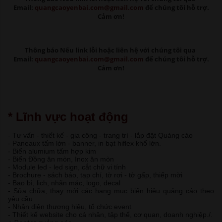
Email:
quangcaoyenbai.com@gmail.com
để chúng tôi hỗ trợ.
Cảm ơn!
Thông báo Nếu link lỗi
hoặc liên hệ với chúng tôi qua
Email:
quangcaoyenbai.com@gmail.com
để chúng tôi hỗ trợ.
Cảm ơn!
* Lĩnh vực hoạt động
- Tư vấn - thiết kế - gia công - trang trí - lắp đặt Quảng cáo
- Paneaux tấm lớn - banner, in bạt hiflex khổ lớn.
- Biển alumium tấm hợp kim
- Biển Đồng ăn mòn, Inox ăn mòn
- Module led - led sign, cắt chữ vi tính
- Brochure - sách báo, tạp chí, tờ rơi - tờ gấp, thiếp mời
- Bao bì, lịch, nhãn mác, logo, decal
- Sửa chữa, thay mới các hạng mục biển hiệu quảng cáo theo
yêu cầu
- Nhận diện thương hiệu, tổ chức event
- Thiết kế website cho cá nhân, tập thể, cơ quan, doanh nghiệp./.