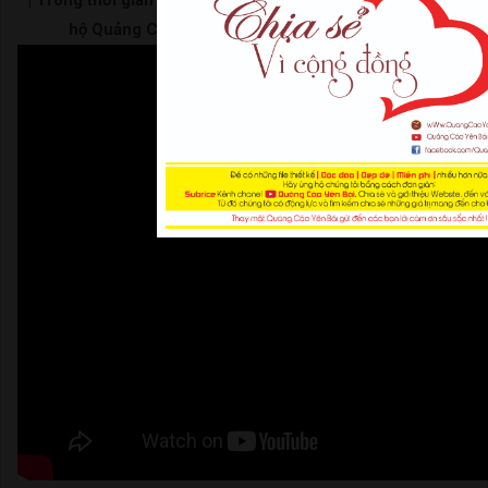
hộ Quảng Cáo Yên Bái | Thank For Watching |