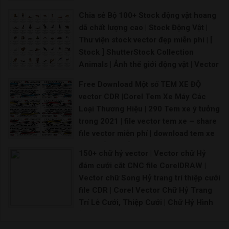
Bảng hiệu bia hơi hà nội – Free Vector CDR Sh
Chia sẻ Bộ 100+ Stock động vật hoang
dã chất lượng cao | Stock Động Vật |
Thư viện stock vector đẹp miễn phí | [
Stock ] ShutterStock Collection
Animals | Ảnh thế giới động vật | Vector
Động Vật - Kho Stock
Free Download Một số TEM XE ĐỘ
Download Download
vector CDR |Corel Tem Xe Máy Các
Loại Thương Hiệu | 290 Tem xe ý tưởng
trong 2021 | file vector tem xe – share
file vector miễn phí | download tem xe
vector [Share] – share file vector miễn
150+ chữ hỷ vector | Vector chữ Hỷ
phí | file vector tem xe – share file thiết
đám cưới cắt CNC file CorelDRAW |
kế vector | Vector Decal Dán Tem Ô Tô,
Vector chữ Song Hỷ trang trí thiệp cưới
Xe Bán Tải | Mẫu decal Ôtô
file CDR | Corel Vector Chữ Hỷ Trang
Tem xe oto vector File corel tem xe máy File th
Trí Lễ Cưới, Thiệp Cưới | Chữ Hỷ Hình
ảnh PNG | Vector và các tập tin PSD
Chữ song hỷ file corel Chữ hỷ tròn vector Chữ h