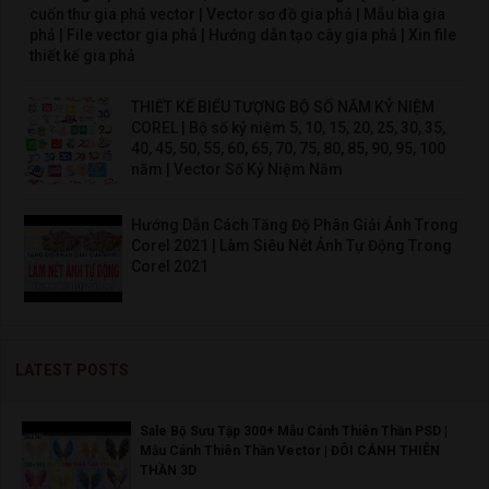
cuốn thư gia phả vector | Vector sơ đồ gia phả | Mẫu bìa gia
phả | File vector gia phả | Hướng dẫn tạo cây gia phả | Xin file
thiết kế gia phả
THIẾT KẾ BIỂU TƯỢNG BỘ SỐ NĂM KỶ NIỆM
COREL | Bộ số kỷ niệm 5, 10, 15, 20, 25, 30, 35,
40, 45, 50, 55, 60, 65, 70, 75, 80, 85, 90, 95, 100
năm | Vector Số Kỷ Niệm Năm
Hướng Dẫn Cách Tăng Độ Phân Giải Ảnh Trong
Corel 2021 | Làm Siêu Nét Ảnh Tự Động Trong
Corel 2021
LATEST POSTS
Sale Bộ Sưu Tập 300+ Mẫu Cánh Thiên Thần PSD |
Mẫu Cánh Thiên Thần Vector | ĐÔI CÁNH THIÊN
THẦN 3D