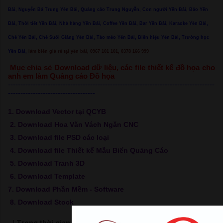
Bái, Nguyễn Bá Trung Yên Bái, Quảng cáo Trung Nguyễn, Con người Yên Bái, Báo Yên
Bái, Thời tiết Yên Bái, Nhà hàng Yên Bái, Coffee Yên Bái, Bar Yên Bái, Karaoke Yên Bái,
Chè Yên Bái, Chè Suối Giàng Yên Bái, Tào mèo Yên Bái, Biển hiệu Yên Bái, Trường học
Yên Bái,
làm biển giá rẻ tại yên bái, 0967 101 101, 0378 166 999
Mục chia sẻ Download dữ liệu, các file thiết kế đồ họa cho
anh em làm Quảng cáo Đồ họa
-----------------------------------------------------------------------------------
-----------------------------------
1. Download Vector tại QCYB
2. Download Hoa Văn Vách Ngăn CNC
3. Download file PSD các loại
4. Download file Thiết kế Mẫu Biển Quảng Cáo
5. Download Tranh 3D
6. Download Template
7. Download Phần Mềm - Software
8. Download Stock
| Trong thời gian chờ load link hãy bấm xem video để ủng