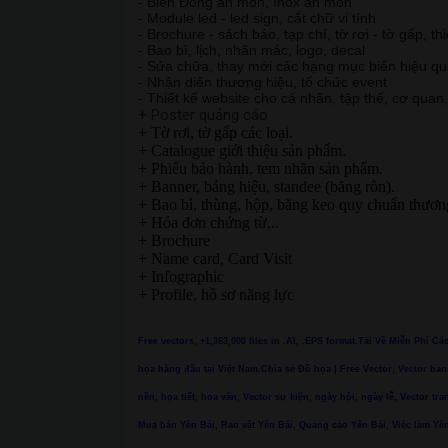
- Biển Đồng ăn mòn, Inox ăn mòn
- Module led - led sign, cắt chữ vi tính
- Brochure - sách báo, tạp chí, tờ rơi - tờ gấp, th
- Bao bì, lịch, nhãn mác, logo, decal
- Sửa chữa, thay mới các hạng mục biển hiệu q
- Nhận diện thương hiệu, tổ chức event
- Thiết kế website cho cá nhân, tập thể, cơ quan
+ Poster quảng cáo
+ Tờ rơi, tờ gấp các loại.
+ Catalogue giới thiệu sản phẩm.
+ Phiếu bảo hành, tem nhãn sản phẩm.
+ Banner, bảng hiệu, standee (băng rôn).
+ Bao bì, thùng, hộp, băng keo quy chuẩn thươn
+ Hóa đơn chứng từ,..
+ Brochure
+ Name card, Card Visit
+ Infographic
+ Profile, hồ sơ năng lực
Free vectors, +1,363,000 files in .AI, .EPS format.Tải Về Miễn Phí C
họa hàng đầu tại Việt Nam.Chia sẻ Đồ họa | Free Vector, Vector ban
nền, họa tiết, hoa văn, Vector sự kiện, ngày hội, ngày lễ, Vector tra
Mua bán Yên Bái, Rao vặt Yên Bái, Quảng cáo Yên Bái, Việc làm Yên