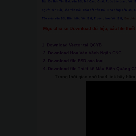
Bái, Du lịch Yên Bái, Yên Bái, Mù Cang Chải, Ruộc bậc thang Yê
người Yên Bái, Báo Yên Bái, Thời tiết Yên Bái, Nhà hàng Yên Bái, 
Tào mèo Yên Bái, Biển hiệu Yên Bái, Trường học Yên Bái,
làm biển 
Mục chia sẻ Download dữ liệu, các file thi
--------------------------------------------------------------
1. Download Vector tại QCYB
2. Download Hoa Văn Vách Ngăn CNC
3. Download file PSD các loại
4. Download file Thiết kế Mẫu Biển Quảng C
| Trong thời gian chờ load link hãy bấ