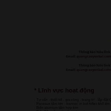
Link
Thông báo Nếu link 
Email:
quangcaoyenbai.co
Thông báo Nếu link 
Email:
quangcaoyenbai.co
* Lĩnh vực hoạt động
- Tư vấn - thiết kế - gia công - trang trí - lắp đặ
- Paneaux tấm lớn - banner, in bạt hiflex khổ lớn.
- Biển alumium tấm hợp kim