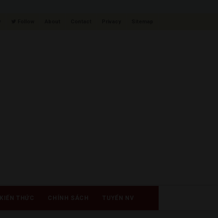
w
Follow
About
Contact
Privacy
Sitemap
KIẾN THỨC
CHÍNH SÁCH
TUYỂN NV