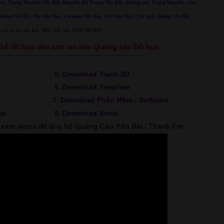
n Bái, Trung Nguyễn Yên Bái, Nguyễn Bá Trung Yên Bái, Quảng cáo Trung Nguyễn, Con
Coffee Yên Bái, Bar Yên Bái, Karaoke Yên Bái, Chè Yên Bái, Chè Suối Giàng Yên Bái,
giá rẻ tại yên bái, 0967 101 101, 0378 166 999
ết kế đồ họa cho anh em làm Quảng cáo Đồ họa
--------------------------------------------------------
5. Download Tranh 3D
6. Download Template
7. Download Phần Mềm - Software
áo
8. Download Stock
m xem video để ủng hộ Quảng Cáo Yên Bái | Thank For