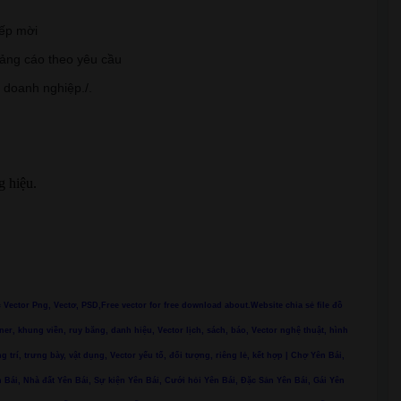
iếp mời
uảng cáo theo yêu cầu
, doanh nghiệp./.
g hiệu.
ác Vector Png, Vectơ, PSD,Free vector for free download about.Website chia sẻ file đồ
ner, khung viền, ruy băng, danh hiệu, Vector lịch, sách, báo, Vector nghệ thuật, hình
ng trí, trưng bày, vật dụng, Vector yếu tố, đối tượng, riêng lẻ, kết hợp | Chợ Yên Bái,
 Bái, Nhà đất Yên Bái, Sự kiện Yên Bái, Cưới hỏi Yên Bái, Đặc Sản Yên Bái, Gái Yên