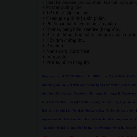
- Thiết kế website cho cá nhân, tập thể, cơ quan
+ Poster quảng cáo
+ Tờ rơi, tờ gấp các loại.
+ Catalogue giới thiệu sản phẩm.
+ Phiếu bảo hành, tem nhãn sản phẩm.
+ Banner, bảng hiệu, standee (băng rôn).
+ Bao bì, thùng, hộp, băng keo quy chuẩn thươn
+ Hóa đơn chứng từ,..
+ Brochure
+ Name card, Card Visit
+ Infographic
+ Profile, hồ sơ năng lực
Free vectors, +1,363,000 files in .AI, .EPS format.Tải Về Miễn Phí C
họa hàng đầu tại Việt Nam.Chia sẻ Đồ họa | Free Vector, Vector ban
nền, họa tiết, hoa văn, Vector sự kiện, ngày hội, ngày lễ, Vector tra
Mua bán Yên Bái, Rao vặt Yên Bái, Quảng cáo Yên Bái, Việc làm Yên
Bái, Du lịch Yên Bái, Yên Bái, Mù Cang Chải, Ruộc bậc thang Yê
người Yên Bái, Báo Yên Bái, Thời tiết Yên Bái, Nhà hàng Yên Bái, 
Tào mèo Yên Bái, Biển hiệu Yên Bái, Trường học Yên Bái,
làm biển 