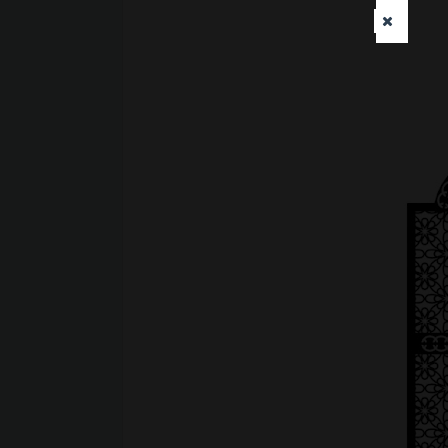
CorelDraw, Tracing hình ảnh để t
đường viền trong CorelDRAW