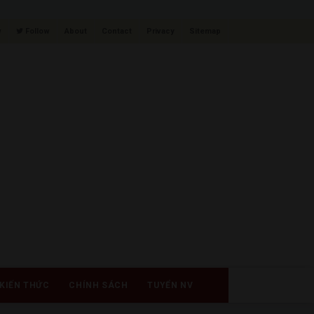
w
Follow
About
Contact
Privacy
Sitemap
KIẾN THỨC
CHÍNH SÁCH
TUYỂN NV