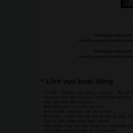
Link
Thông báo Nếu link 
Email:
quangcaoyenbai.co
Thông báo Nếu link 
Email:
quangcaoyenbai.co
* Lĩnh vực hoạt động
- Tư vấn - thiết kế - gia công - trang trí - lắp đặ
- Paneaux tấm lớn - banner, in bạt hiflex khổ lớn.
- Biển alumium tấm hợp kim
- Biển Đồng ăn mòn, Inox ăn mòn
- Module led - led sign, cắt chữ vi tính
- Brochure - sách báo, tạp chí, tờ rơi - tờ gấp, th
- Bao bì, lịch, nhãn mác, logo, decal
- Sửa chữa, thay mới các hạng mục biển hiệu q
- Nhận diện thương hiệu, tổ chức event