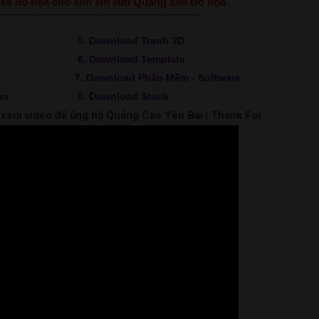
ết kế đồ họa cho anh em làm Quảng cáo Đồ họa
--------------------------------------------------------
5. Download Tranh 3D
6. Download Template
7. Download Phần Mềm - Software
áo
8. Download Stock
m xem video để ủng hộ Quảng Cáo Yên Bái | Thank For