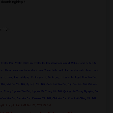
, doanh nghiệp./.
g hiệu.
ác Vector Png, Vectơ, PSD,Free vector for free download about.Website chia sẻ file đồ
ner, khung viền, ruy băng, danh hiệu, Vector lịch, sách, báo, Vector nghệ thuật, hình
ng trí, trưng bày, vật dụng, Vector yếu tố, đối tượng, riêng lẻ, kết hợp | Chợ Yên Bái,
 Bái, Nhà đất Yên Bái, Sự kiện Yên Bái, Cưới hỏi Yên Bái, Đặc Sản Yên Bái, Gái Yên
n Bái, Trung Nguyễn Yên Bái, Nguyễn Bá Trung Yên Bái, Quảng cáo Trung Nguyễn, Con
Coffee Yên Bái, Bar Yên Bái, Karaoke Yên Bái, Chè Yên Bái, Chè Suối Giàng Yên Bái,
giá rẻ tại yên bái, 0967 101 101, 0378 166 999