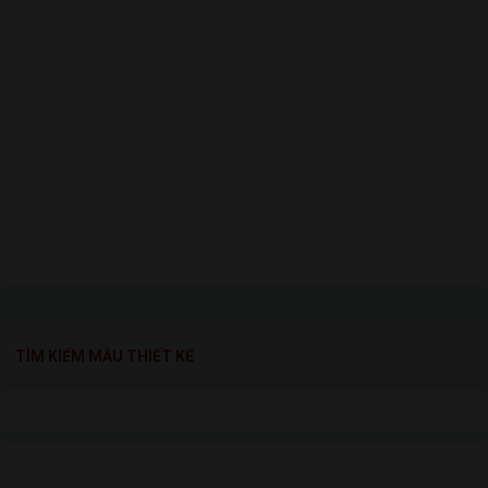
TÌM KIẾM MẪU THIẾT KẾ