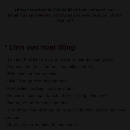
Thông báo Nếu link lỗi
hoặc liên hệ với chúng tôi qua
Email:
quangcaoyenbai.com@gmail.com
để chúng tôi hỗ trợ.
Cảm ơn!
* Lĩnh vực hoạt động
- Tư vấn - thiết kế - gia công - trang trí - lắp đặt Quảng cáo
- Paneaux tấm lớn - banner, in bạt hiflex khổ lớn.
- Biển alumium tấm hợp kim
- Biển Đồng ăn mòn, Inox ăn mòn
- Module led - led sign, cắt chữ vi tính
- Brochure - sách báo, tạp chí, tờ rơi - tờ gấp, thiếp mời
- Bao bì, lịch, nhãn mác, logo, decal
- Sửa chữa, thay mới các hạng mục biển hiệu quảng cáo theo
yêu cầu
- Nhận diện thương hiệu, tổ chức event