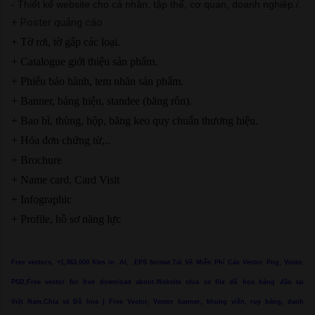
- Thiết kế website cho cá nhân, tập thể, cơ quan, doanh nghiệp./.
+ Poster quảng cáo
+ Tờ rơi, tờ gấp các loại.
+ Catalogue giới thiệu sản phẩm.
+ Phiếu bảo hành, tem nhãn sản phẩm.
+ Banner, bảng hiệu, standee (băng rôn).
+ Bao bì, thùng, hộp, băng keo quy chuẩn thương hiệu.
+ Hóa đơn chứng từ,..
+ Brochure
+ Name card, Card Visit
+ Infographic
+ Profile, hồ sơ năng lực
Free vectors, +1,363,000 files in .AI, .EPS format.Tải Về Miễn Phí Các Vector Png, Vectơ,
PSD,Free vector for free download about.Website chia sẻ file đồ họa hàng đầu tại
Việt Nam.Chia sẻ Đồ họa | Free Vector, Vector banner, khung viền, ruy băng, danh