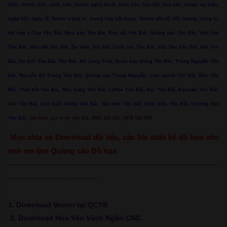
hiệu, Vector lịch, sách, báo, Vector nghệ thuật, hình nền, họa tiết, hoa văn, Vector sự kiện,
ngày hội, ngày lễ, Vector trang trí, trưng bày, vật dụng, Vector yếu tố, đối tượng, riêng lẻ,
kết hợp | Chợ Yên Bái, Mua bán Yên Bái, Rao vặt Yên Bái, Quảng cáo Yên Bái, Việc làm
Yên Bái, Nhà đất Yên Bái, Sự kiện Yên Bái, Cưới hỏi Yên Bái, Đặc Sản Yên Bái, Gái Yên
Bái, Du lịch Yên Bái, Yên Bái, Mù Cang Chải, Ruộc bậc thang Yên Bái, Trung Nguyễn Yên
Bái, Nguyễn Bá Trung Yên Bái, Quảng cáo Trung Nguyễn, Con người Yên Bái, Báo Yên
Bái, Thời tiết Yên Bái, Nhà hàng Yên Bái, Coffee Yên Bái, Bar Yên Bái, Karaoke Yên Bái,
Chè Yên Bái, Chè Suối Giàng Yên Bái, Tào mèo Yên Bái, Biển hiệu Yên Bái, Trường học
Yên Bái,
làm biển giá rẻ tại yên bái, 0967 101 101, 0378 166 999
Mục chia sẻ Download dữ liệu, các file thiết kế đồ họa cho
anh em làm Quảng cáo Đồ họa
-----------------------------------------------------------------------------------
-----------------------------------
1. Download Vector tại QCYB
2. Download Hoa Văn Vách Ngăn CNC