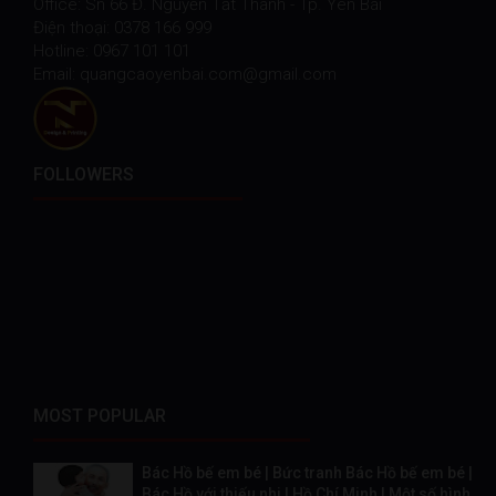
Office: Sn 66 Đ. Nguyễn Tất Thành - Tp. Yên Bái
Điện thoại: 0378 166 999
Hotline: 0967 101 101
Email: quangcaoyenbai.com@gmail.com
FOLLOWERS
MOST POPULAR
Bác Hồ bế em bé | Bức tranh Bác Hồ bế em bé |
Bác Hồ với thiếu nhi | Hồ Chí Minh | Một số hình