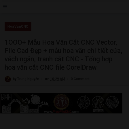
≡
HoaVanCNC
1OOO+ Mẫu Hoa Văn Cắt CNC Vector,
File Cad Đẹp + mẫu hoa văn chi tiết cửa,
vách ngăn, tranh cắt CNC - Tổng hợp
hoa văn cắt CNC file CorelDraw
by
Trung Nguyễn
on
10:29 AM
0 Comment