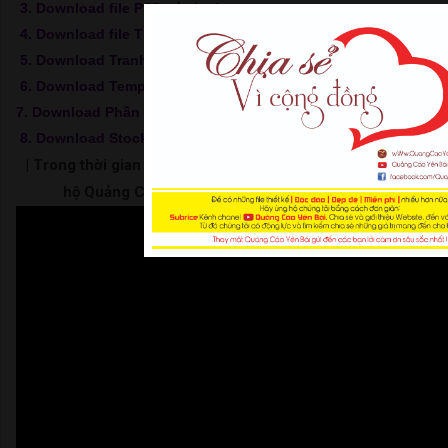
3. Download file PSD các loại
4. Download file Thiết kế Mẫu Biển Quảng Cáo
5. Download Tranh 3D
6. Download Template
7. Download Phần Mềm - Software
8. Download Stock
| Trong thời gian chờ load link hãy bấm xem video để ủng
hộ Quảng Cáo Yên Bái | Thank For Watching |