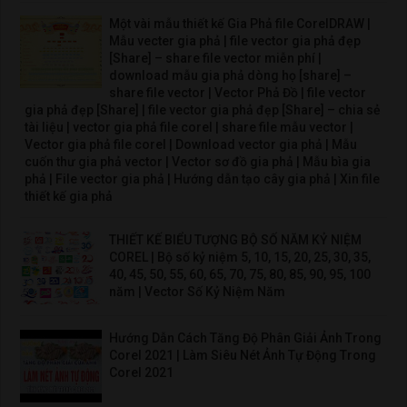
Một vài mẫu thiết kế Gia Phả file CorelDRAW |
Mẫu vecter gia phả | file vector gia phả đẹp
[Share] – share file vector miễn phí |
download mẫu gia phả dòng họ [share] –
share file vector | Vector Phả Đồ | file vector
gia phả đẹp [Share] | file vector gia phả đẹp [Share] – chia sẻ
tài liệu | vector gia phả file corel | share file mẫu vector |
Vector gia phả file corel | Download vector gia phả | Mẫu
cuốn thư gia phả vector | Vector sơ đồ gia phả | Mẫu bìa gia
phả | File vector gia phả | Hướng dẫn tạo cây gia phả | Xin file
thiết kế gia phả
THIẾT KẾ BIỂU TƯỢNG BỘ SỐ NĂM KỶ NIỆM
COREL | Bộ số kỷ niệm 5, 10, 15, 20, 25, 30, 35,
40, 45, 50, 55, 60, 65, 70, 75, 80, 85, 90, 95, 100
năm | Vector Số Kỷ Niệm Năm
Hướng Dẫn Cách Tăng Độ Phân Giải Ảnh Trong
Corel 2021 | Làm Siêu Nét Ảnh Tự Động Trong
Corel 2021