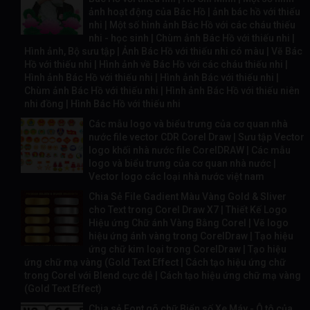
ảnh hoạt động của Bác Hồ | ảnh bác hồ với thiếu
nhi | Một số hình ảnh Bác Hồ với các cháu thiếu
nhi - học sinh | Chùm ảnh Bác Hồ với thiếu nhi |
Hình ảnh, Bộ sưu tập | Ảnh Bác Hồ với thiếu nhi có màu | Vẽ Bác
Hồ với thiếu nhi | Hình ảnh về Bác Hồ với các cháu thiếu nhi |
Hình ảnh Bác Hồ với thiếu nhi | Hình ảnh Bác với thiếu nhi |
Chùm ảnh Bác Hồ với thiếu nhi | Hình ảnh Bác Hồ với thiếu niên
nhi đồng | Hình Bác Hồ với thiếu nhi
Các mẫu logo và biểu trưng của cơ quan nhà
nước file vector CDR Corel Draw | Sưu tập Vector
logo khối nhà nước file CorelDRAW | Các mẫu
logo và biểu trưng của cơ quan nhà nước |
Vector logo các loại nhà nước việt nam
Chia Sẻ File Gadient Màu Vàng Gold & Sliver
cho Text trong Corel Draw X7 | Thiết Kế Logo
Hiệu ứng Chữ ánh Vàng Bằng Corel | Vẽ logo
hiệu ứng ánh vàng trong CorelDraw | Tạo hiệu
ứng chữ kim loại trong CorelDraw | Tạo hiệu
ứng chữ mạ vàng (Gold Text Effect | Cách tạo hiệu ứng chữ
trong Corel với Blend cực dễ | Cách tạo hiệu ứng chữ mạ vàng
(Gold Text Effect)
Chia sẻ Font gõ chữ Biển số Xe Máy - Ô tô của