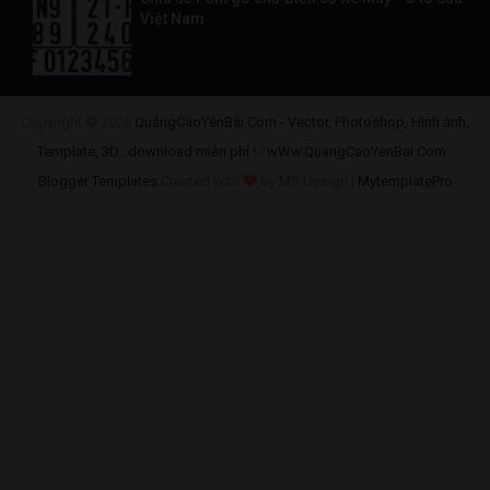
Việt Nam
Copyright ©
2026
QuảngCáoYênBái.Com - Vector, Photoshop, Hình ảnh,
Template, 3D...download miễn phí !
-
wWw.QuangCaoYenBai.Com
-
Blogger Templates
Created with
by MS Design |
MytemplatePro