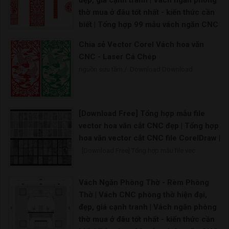
đẹp, giá cạnh tranh | Vách ngăn phòng
thờ mua ở đâu tốt nhất - kiến thức cần
biết | Tổng hợp 99 mẫu vách ngăn CNC
cho phòng thờ đẹp hoàn hảo | Mẫu
Chia sẻ Vector Corel Vách hoa văn
vách ngăn bàn thờ nào đang là xu
CNC - Laser Cá Chép
hướng |
nguồn sưu tầm./. Download Download
Giá vách ngăn phòng thờ nguồn sưu tầm
[Download Free] Tổng hợp mẫu file
vector hoa văn cắt CNC đẹp | Tổng hợp
hoa văn vector cắt CNC file CorelDraw |
[Download Free] Tổng hợp mẫu file vec
Vách Ngăn Phòng Thờ - Rèm Phòng
Thờ | Vách CNC phòng thờ hiện đại,
đẹp, giá cạnh tranh | Vách ngăn phòng
thờ mua ở đâu tốt nhất - kiến thức cần