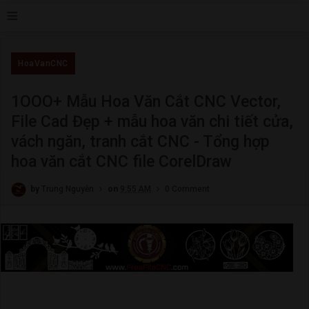
≡
HoaVanCNC
1OOO+ Mẫu Hoa Văn Cắt CNC Vector,
File Cad Đẹp + mẫu hoa văn chi tiết cửa,
vách ngăn, tranh cắt CNC - Tổng hợp
hoa văn cắt CNC file CorelDraw
by
Trung Nguyễn
on
9:55 AM
0 Comment