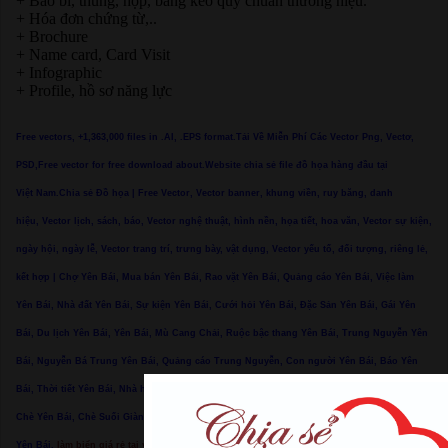
+ Bao bì, thùng, hộp, băng keo quy chuẩn thương hiệu.
+ Hóa đơn chứng từ,..
+ Brochure
+ Name card, Card Visit
+ Infographic
+ Profile, hồ sơ năng lực
Free vectors, +1,363,000 files in .AI, .EPS format.Tải Về Miễn Phí Các Vector Png, Vectơ,
PSD,Free vector for free download about.Website chia sẻ file đồ họa hàng đầu tại
Việt Nam.Chia sẻ Đồ họa | Free Vector, Vector banner, khung viền, ruy băng, danh
hiệu, Vector lịch, sách, báo, Vector nghệ thuật, hình nền, họa tiết, hoa văn, Vector sự kiện,
ngày hội, ngày lễ, Vector trang trí, trưng bày, vật dụng, Vector yếu tố, đối tượng, riêng lẻ,
kết hợp | Chợ Yên Bái, Mua bán Yên Bái, Rao vặt Yên Bái, Quảng cáo Yên Bái, Việc làm
Yên Bái, Nhà đất Yên Bái, Sự kiện Yên Bái, Cưới hỏi Yên Bái, Đặc Sản Yên Bái, Gái Yên
Bái, Du lịch Yên Bái, Yên Bái, Mù Cang Chải, Ruộc bậc thang Yên Bái, Trung Nguyễn Yên
Bái, Nguyễn Bá Trung Yên Bái, Quảng cáo Trung Nguyễn, Con người Yên Bái, Báo Yên
Bái, Thời tiết Yên Bái, Nhà hàng Yên Bái, Coffee Yên Bái, Bar Yên Bái, Karaoke Yên Bái,
Chè Yên Bái, Chè Suối Giàng Yên Bái, Tào mèo Yên Bái, Biển hiệu Yên Bái, Trường học
Yên Bái,
làm biển giá rẻ tại yên bái, 0967 101 101, 0378 166 999