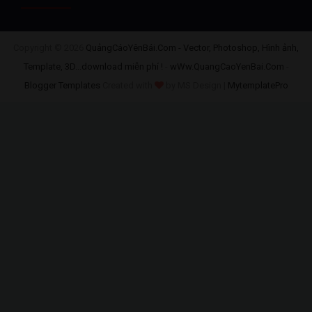
Copyright ©
2026
QuảngCáoYênBái.Com - Vector, Photoshop, Hình ảnh,
Template, 3D...download miễn phí !
-
wWw.QuangCaoYenBai.Com
-
Blogger Templates
Created with
by MS Design |
MytemplatePro