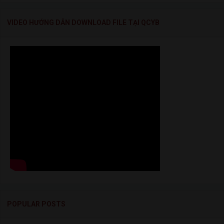
VIDEO HƯỚNG DẪN DOWNLOAD FILE TẠI QCYB
POPULAR POSTS