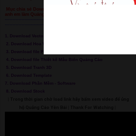
Mục chia sẻ Download dữ liệu, các file thiết kế đồ họa cho
anh em làm Quảng cáo Đồ họa
-----------------------------------------------------------------------------------
-----------------------------------
1. Download Vector tại QCYB
2. Download Hoa Văn Vách Ngăn CNC
3. Download file PSD các loại
4. Download file Thiết kế Mẫu Biển Quảng Cáo
5. Download Tranh 3D
6. Download Template
7. Download Phần Mềm - Software
8. Download Stock
| Trong thời gian chờ load link hãy bấm xem video để ủng
hộ Quảng Cáo Yên Bái | Thank For Watching |