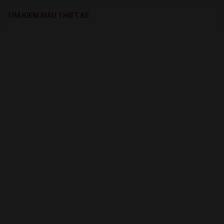
TÌM KIẾM MẪU THIẾT KẾ