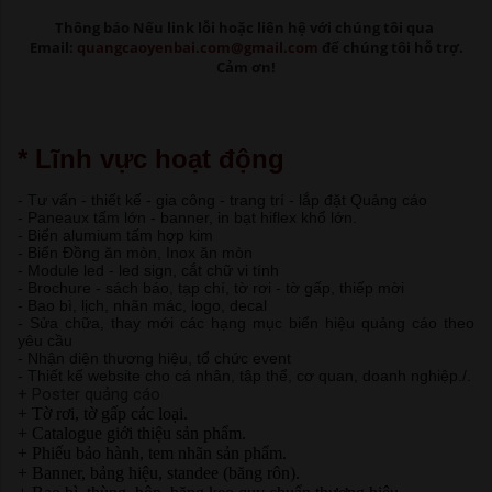
Thông báo Nếu link lỗi
hoặc liên hệ với chúng tôi qua
Email:
quangcaoyenbai.com@gmail.com
để chúng tôi hỗ trợ.
Cảm ơn!
* Lĩnh vực hoạt động
- Tư vấn - thiết kế - gia công - trang trí - lắp đặt Quảng cáo
- Paneaux tấm lớn - banner, in bạt hiflex khổ lớn.
- Biển alumium tấm hợp kim
- Biển Đồng ăn mòn, Inox ăn mòn
- Module led - led sign, cắt chữ vi tính
- Brochure - sách báo, tạp chí, tờ rơi - tờ gấp, thiếp mời
- Bao bì, lịch, nhãn mác, logo, decal
- Sửa chữa, thay mới các hạng mục biển hiệu quảng cáo theo
yêu cầu
- Nhận diện thương hiệu, tổ chức event
- Thiết kế website cho cá nhân, tập thể, cơ quan, doanh nghiệp./.
+ Poster quảng cáo
+ Tờ rơi, tờ gấp các loại.
+ Catalogue giới thiệu sản phẩm.
+ Phiếu bảo hành, tem nhãn sản phẩm.
+ Banner, bảng hiệu, standee (băng rôn).