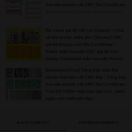
hoa văn vector cắt CNC file CorelDraw
[Download Free] Tổng hợp mẫu file vector ho
file corel giá kệ cắt cnc [share] – chia
sẻ file vector miễn phí | [Vector] CNC
giá kệ khung cưới file CorelDraw |
Share mẫu hoa văn CNC giá kệ treo
tường | Download mẫu hoa văn Vector
CNC
[Download Free] Tổng hợp mẫu file
Vector CNC tứ quý Hoa văn CNC file corel File
vector hoa văn cắt CNC đẹp | Tổng hợp
hoa văn vector cắt CNC file CorelDraw |
Trọn bộ 1000+ mẫu hoa văn cnc , vách
ngăn cnc miễn phí đẹp |
[Download Free] Tổng hợp mẫu file vector ho
BLOG COMMENTS
FACEBOOK COMMENTS