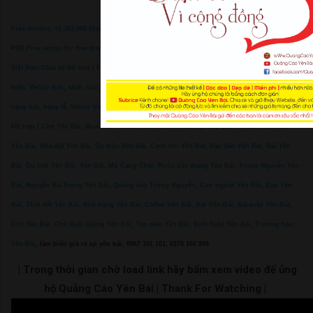
Free vectors, +1,363,000 files in .AI, .EPS format.Tải Về Miễn Phí Các Vector Png, Vectơ,
PSD,Free vector for free download about.Website chia sẻ file đồ họa hàng đầu tại
Việt Nam.Chia sẻ Đồ họa | Free Vector, Vector banner, khung viền, ruy băng, danh
hiệu, Vector lịch, sách, báo, Vector nghệ thuật, hình nền, họa tiết, hoa văn, Vector sự kiện,
ngày hội, ngày lễ, Vector trang trí, trưng bày, vật dụng, Vector yếu tố, đối tượng, riêng lẻ,
kết hợp | Chợ Yên Bái, Mua bán Yên Bái, Rao vặt Yên Bái, Quảng cáo Yên Bái, Việc làm
Yên Bái, Nhà đất Yên Bái, Sự kiện Yên Bái, Cưới hỏi Yên Bái, Đặc Sản Yên Bái, Gái Yên
Bái, Du lịch Yên Bái, Yên Bái, Mù Cang Chải, Ruộc bậc thang Yên Bái, Trung Nguyễn Yên
Bái, Nguyễn Bá Trung Yên Bái, Quảng cáo Trung Nguyễn, Con người Yên Bái, Báo Yên
Bái, Thời tiết Yên Bái, Nhà hàng Yên Bái, Coffee Yên Bái, Bar Yên Bái, Karaoke Yên Bái,
Chè Yên Bái, Chè Suối Giàng Yên Bái, Tào mèo Yên Bái, Biển hiệu Yên Bái, Trường học
Yên Bái
,
làm biển giá rẻ tại yên bái, 0967 101 101, 0378 166 999
| Trong thời gian chờ load link hãy bấm xem video để ủng
hộ Quảng Cáo Yên Bái | Thank For Watching |