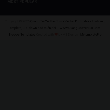
MOST POPULAR
Copyright ©
2026
QuảngCáoYênBái.Com - Vector, Photoshop, Hình ảnh,
Template, 3D...download miễn phí !
-
wWw.QuangCaoYenBai.Com
-
Blogger Templates
Created with
by MS Design |
MytemplatePro