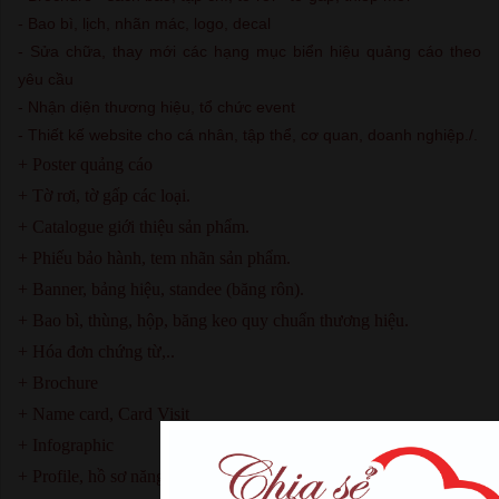
- Bao bì, lịch, nhãn mác, logo, decal
- Sửa chữa, thay mới các hạng mục biển hiệu quảng cáo theo
yêu cầu
- Nhận diện thương hiệu, tổ chức event
- Thiết kế website cho cá nhân, tập thể, cơ quan, doanh nghiệp./.
+ Poster quảng cáo
+ Tờ rơi, tờ gấp các loại.
+ Catalogue giới thiệu sản phẩm.
+ Phiếu bảo hành, tem nhãn sản phẩm.
+ Banner, bảng hiệu, standee (băng rôn).
+ Bao bì, thùng, hộp, băng keo quy chuẩn thương hiệu.
+ Hóa đơn chứng từ,..
+ Brochure
+ Name card, Card Visit
+ Infographic
+ Profile, hồ sơ năng lực