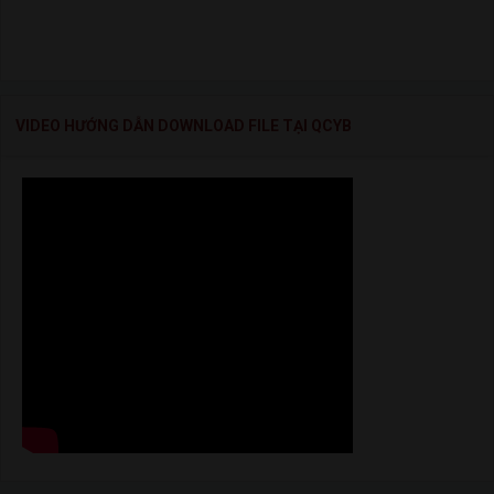
VIDEO HƯỚNG DẪN DOWNLOAD FILE TẠI QCYB