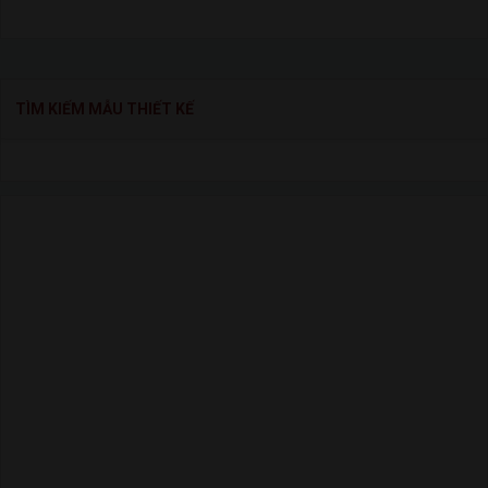
TÌM KIẾM MẪU THIẾT KẾ