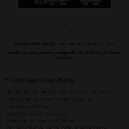
Link Down >>>> Google Driver
hoặc
Link Down >>>> Google Driver
Thông báo Nếu link lỗi
hoặc liên hệ với chúng tôi qua
Email: quangcaoyenbai.com@gmail.com để chúng tôi hỗ trợ.
Cảm ơn!
* Lĩnh vực hoạt động
- Tư vấn - thiết kế - gia công - trang trí - lắp đặt Quảng cáo
- Paneaux tấm lớn - banner, in bạt hiflex khổ lớn.
- Biển alumium tấm hợp kim
- Biển Đồng ăn mòn, Inox ăn mòn
- Module led - led sign, cắt chữ vi tính
- Brochure - sách báo, tạp chí, tờ rơi - tờ gấp, thiếp mời