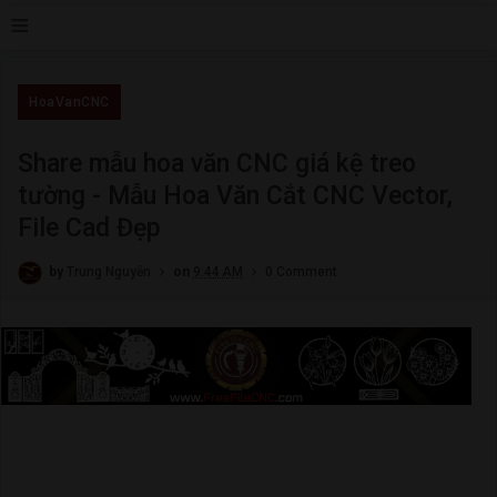
≡
HoaVanCNC
Share mẫu hoa văn CNC giá kệ treo
tường - Mẫu Hoa Văn Cắt CNC Vector,
File Cad Đẹp
by
Trung Nguyễn
on
9:44 AM
0 Comment