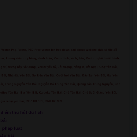
ác Vector Png, Vectơ, PSD,Free vector for free download about.Website chia sẻ file đồ
ner, khung viền, ruy băng, danh hiệu, Vector lịch, sách, báo, Vector nghệ thuật, hình
ng trí, trưng bày, vật dụng, Vector yếu tố, đối tượng, riêng lẻ, kết hợp | Chợ Yên Bái,
 Bái, Nhà đất Yên Bái, Sự kiện Yên Bái, Cưới hỏi Yên Bái, Đặc Sản Yên Bái, Gái Yên
n Bái, Trung Nguyễn Yên Bái, Nguyễn Bá Trung Yên Bái, Quảng cáo Trung Nguyễn, Con
Coffee Yên Bái, Bar Yên Bái, Karaoke Yên Bái, Chè Yên Bái, Chè Suối Giàng Yên Bái,
giá rẻ tại yên bái, 0967 101 101, 0378 166 999
 điểm thu hút du lịch
 bái
i
phap luat
yên bái