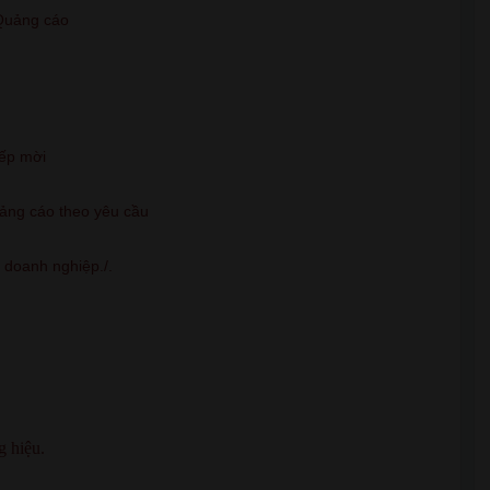
t Quảng cáo
iếp mời
uảng cáo theo yêu cầu
, doanh nghiệp./.
g hiệu.