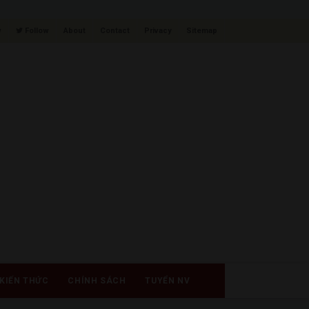
w
Follow
About
Contact
Privacy
Sitemap
KIẾN THỨC
CHÍNH SÁCH
TUYỂN NV