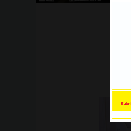
Xe Bán Tải | Mẫu decal Ôtô