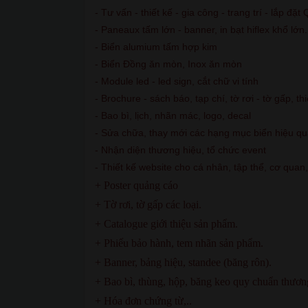
- Tư vấn - thiết kế - gia công - trang trí - lắp đặ
- Paneaux tấm lớn - banner, in bạt hiflex khổ lớn.
- Biển alumium tấm hợp kim
- Biển Đồng ăn mòn, Inox ăn mòn
- Module led - led sign, cắt chữ vi tính
- Brochure - sách báo, tạp chí, tờ rơi - tờ gấp, th
- Bao bì, lịch, nhãn mác, logo, decal
- Sửa chữa, thay mới các hạng mục biển hiệu q
- Nhận diện thương hiệu, tổ chức event
- Thiết kế website cho cá nhân, tập thể, cơ quan
+ Poster quảng cáo
+ Tờ rơi, tờ gấp các loại.
+ Catalogue giới thiệu sản phẩm.
+ Phiếu bảo hành, tem nhãn sản phẩm.
+ Banner, bảng hiệu, standee (băng rôn).
+ Bao bì, thùng, hộp, băng keo quy chuẩn thươn
+ Hóa đơn chứng từ,..