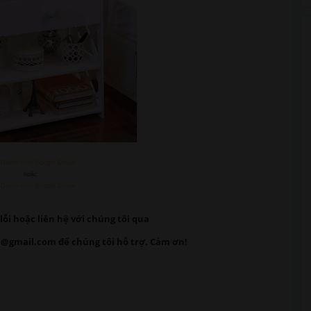
 Down >>>> Google Driver
hoặc
 Down >>>> Google Driver
lỗi
hoặc liên hệ với chúng tôi qua
@gmail.com để chúng tôi hỗ trợ. Cảm ơn!