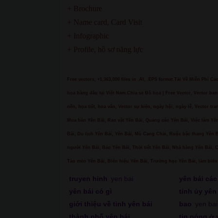
+ Brochure
+ Name card, Card Visit
+ Infographic
+ Profile, hồ sơ năng lực
Free vectors, +1,363,000 files in .AI, .EPS format.Tải Về Miễn Phí C
họa hàng đầu tại Việt Nam.Chia sẻ Đồ họa | Free Vector, Vector ban
nền, họa tiết, hoa văn, Vector sự kiện, ngày hội, ngày lễ, Vector tra
Mua bán Yên Bái, Rao vặt Yên Bái, Quảng cáo Yên Bái, Việc làm Yên
Bái, Du lịch Yên Bái, Yên Bái, Mù Cang Chải, Ruộc bậc thang Yê
người Yên Bái, Báo Yên Bái, Thời tiết Yên Bái, Nhà hàng Yên Bái, 
Tào mèo Yên Bái, Biển hiệu Yên Bái, Trường học Yên Bái
,
làm biển 
truyen hinh
yen bai
yên bái các
yên bái có gì
tỉnh ủy yên
giới thiệu về tỉnh yên bái
bao
yen ba
thành phố yên bái
tin nóng ở 